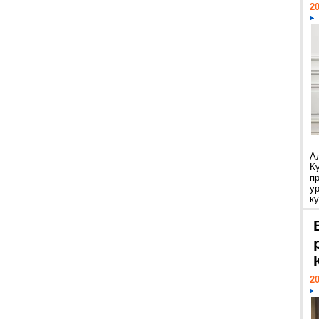
20
А
К
п
у
ку
20