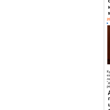
20
К
е
л
"
р