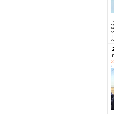
п
н
з
р
п
ре
20