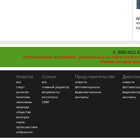
и
ч
с
© 2000-2012 K
Использование материалов, размещенных на сайте Kurdistan
Мнение авторов мож
Новости
Статьи
Представительство
Диаспор
все
все
новости
новости
спорт
главный редактор
фотоматериалы
фотоматер
религия
колумнисты
видеоматериалы
видеомате
политика
институты
контакты
контакты
экономика
СМИ
природа
общество
культура
наука
происшествия
избранное