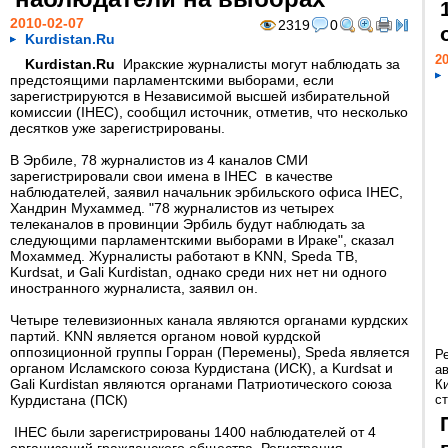
2010-02-07
2319
0
Kurdistan.Ru
20
Kurdistan.Ru
Иракские журналисты могут наблюдать за
предстоящими парламентскими выборами, если
зарегистрируются в Независимой высшей избирательной
комиссии (IHEC), сообщил источник, отметив, что несколько
десятков уже зарегистрированы.
В Эрбиле, 78 журналистов из 4 каналов СМИ
зарегистрировали свои имена в IHEC в качестве
наблюдателей, заявил начальник эрбильского офиса IHEC,
Хандрин Мухаммед. "78 журналистов из четырех
телеканалов в провинции Эрбиль будут наблюдать за
следующими парламентскими выборами в Ираке", сказал
Мохаммед. Журналисты работают в KNN, Speda ТВ,
Kurdsat, и Gali Kurdistan, однако среди них нет ни одного
иностранного журналиста, заявил он.
Четыре телевизионных канала являются органами курдских
партий. KNN является органом новой курдской
оппозиционной группы Горран (Перемены), Speda является
Р
органом Исламского союза Курдистана (ИСК), а Kurdsat и
а
Gali Kurdistan являются органами Патриотического союза
К
Курдистана (ПСК)
ст
IHEC были зарегистрированы 1400 наблюдателей от 4