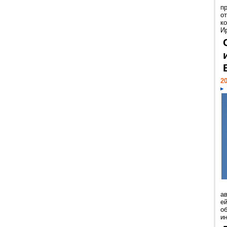
п
о
к
И
20
а
ей
о
и