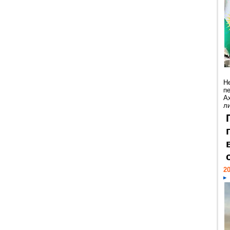
Н
п
А
ли
20