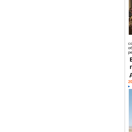
со
о
ре
20