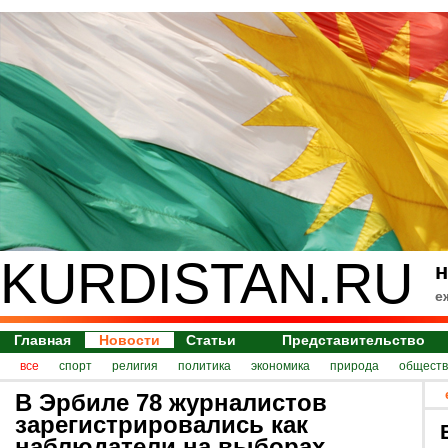
KURDISTAN.RU
н
е
Главная
Новости
Статьи
Представительство
все
спорт
религия
политика
экономика
природа
обществ
В Эрбиле 78 журналистов
зарегистрировались как
наблюдатели на выборах