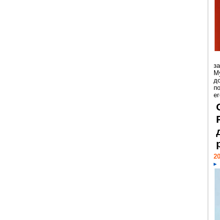
з
М
д
п
ег
20