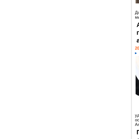
Д
м
20
у
ос
Ar