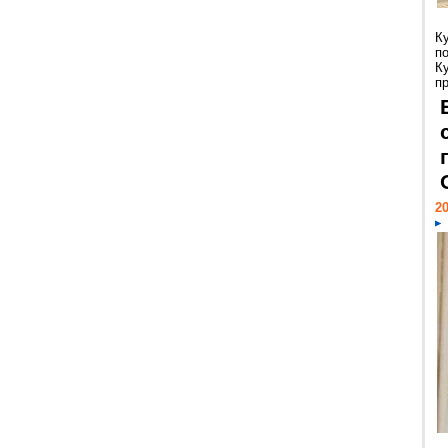
К
п
К
пр
20