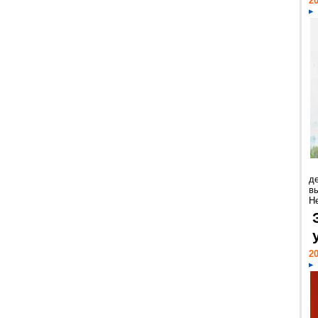
20
д
в
Н
20