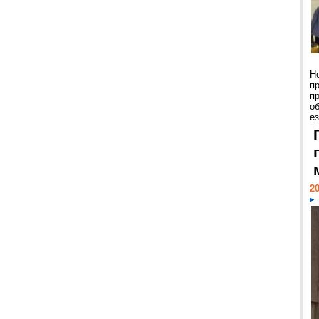
Н
п
п
о
ез
20