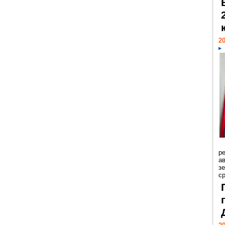
20
р
ав
з
с