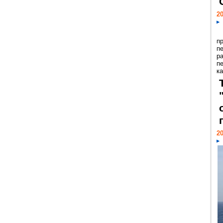
20
п
п
р
п
ка
20