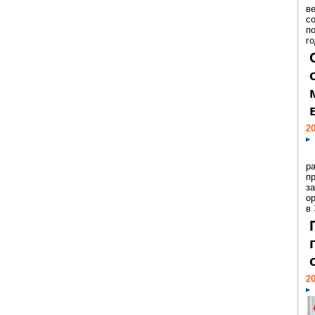
ве
с
п
го
20
р
пр
з
о
в
20