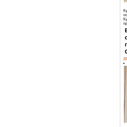
К
п
К
пр
20