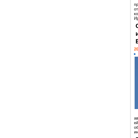
п
о
к
И
20
а
ей
о
и