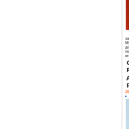
з
М
д
п
ег
20