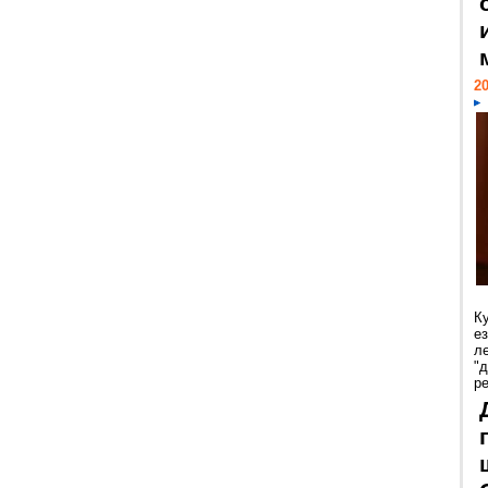
20
К
е
л
"
р