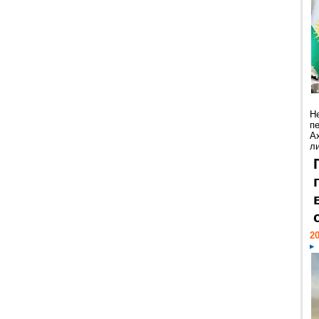
Н
п
А
ли
20