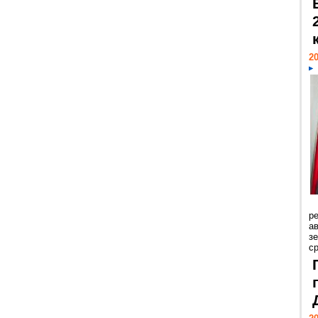
20
р
ав
з
с