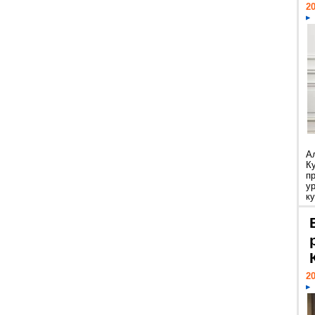
20
А
К
п
у
ку
20