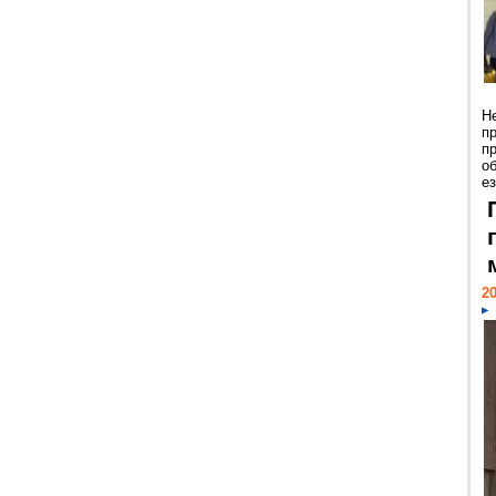
Н
п
п
о
ез
20