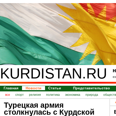
KURDISTAN.RU
н
е
Главная
Новости
Статьи
Представительство
все
спорт
религия
политика
экономика
природа
обществ
Турецкая армия
столкнулась с Курдской