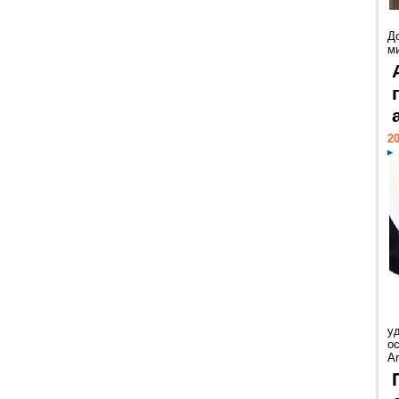
Д
м
20
у
ос
Ar