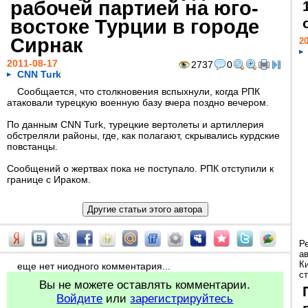
рабочей партией на юго-
востоке Турции в городе
Сирнак
20
2011-08-17
2737
0
CNN Turk
Сообщается, что столкновения вспыхнули, когда РПК
атаковали турецкую военную базу вчера поздно вечером.
По данным CNN Turk, турецкие вертолеты и артиллерия
обстреляли районы, где, как полагают, скрывались курдские
повстанцы.
Сообщений о жертвах пока не поступало. РПК отступили к
границе с Ираком.
Р
а
К
еще нет ниодного комментария...
ст
Вы не можете оставлять комментарии.
Войдите
или
зарегистрируйтесь