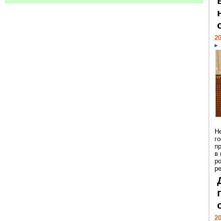
20
Н
г
п
в
р
ре
20