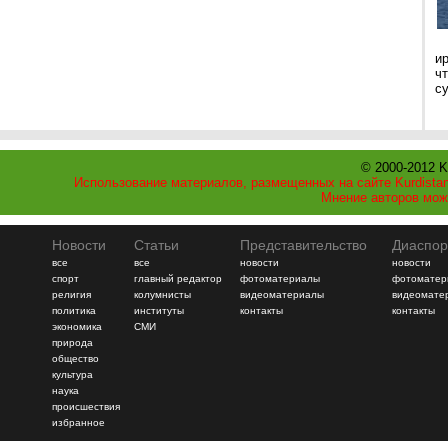
и
ч
с
© 2000-2012 K
Использование материалов, размещенных на сайте Kurdistan
Мнение авторов мож
Новости
Статьи
Представительство
Диаспор
все
все
новости
новости
спорт
главный редактор
фотоматериалы
фотоматер
религия
колумнисты
видеоматериалы
видеомате
политика
институты
контакты
контакты
экономика
СМИ
природа
общество
культура
наука
происшествия
избранное