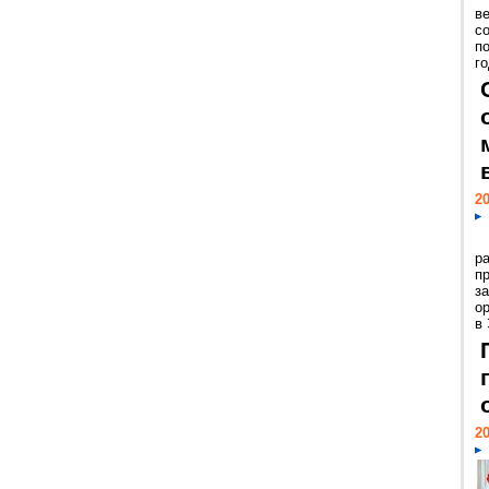
ве
с
п
го
20
р
пр
з
о
в
20