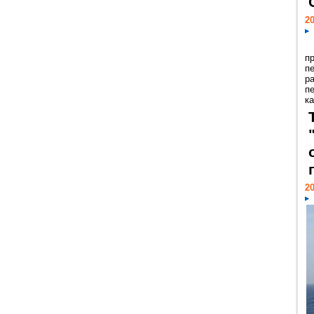
20
п
п
р
п
ка
20