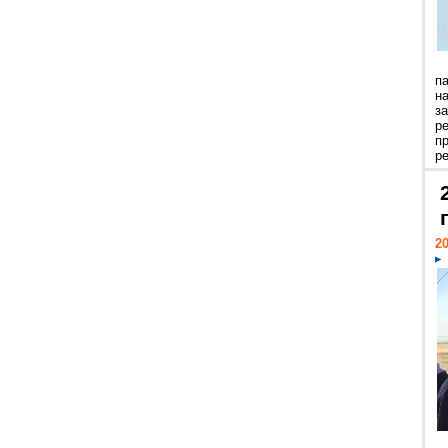
п
н
з
р
п
ре
20