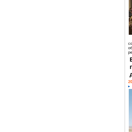
со
о
ре
20