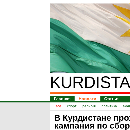
KURDISTA
Главная
Новости
Статьи
все
спорт
религия
политика
эко
В Курдистане про
кампания по сбор