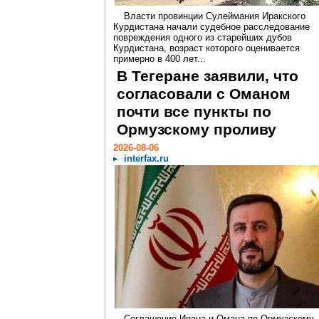
Власти провинции Сулеймания Иракского
Курдистана начали судебное расследование
повреждения одного из старейших дубов
Курдистана, возраст которого оценивается
примерно в 400 лет...
В Тегеране заявили, что
согласовали с Оманом
почти все пункты по
Ормузскому проливу
2026-08-06
interfax.ru
Соглашение Ирана и Омана по Ормузскому