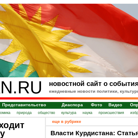
N.RU
новостной сайт о события
ежедневные новости политики, культур
Представительство
Диаспора
Фото
Видео
Оп
номика
природа
общество
культура
наука
происшествия
изб
еще в рубрике
ходит
у
Власти Курдистана: Стать