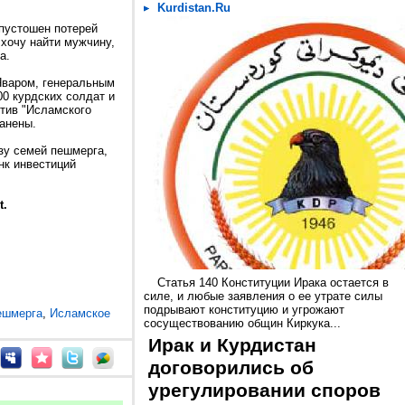
Kurdistan.Ru
опустошен потерей
 хочу найти мужчину,
а.
Яваром, генеральным
00 курдских солдат и
тив "Исламского
ранены.
ьзу семей пешмерга,
нк инвестиций
t.
Статья 140 Конституции Ирака остается в
силе, и любые заявления о ее утрате силы
подрывают конституцию и угрожают
ешмерга
,
Исламское
сосуществованию общин Киркука...
Ирак и Курдистан
договорились об
урегулировании споров