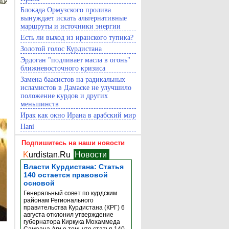
Блокада Ормузского пролива
вынуждает искать альтернативные
маршруты и источники энергии
Есть ли выход из иранского тупика?
Золотой голос Курдистана
Эрдоган "подливает масла в огонь"
ближневосточного кризиса
Замена баасистов на радикальных
исламистов в Дамаске не улучшило
положение курдов и других
меньшинств
Ирак как окно Ирана в арабский мир
Hani
Подпишитесь на наши новости
K
urdistan.Ru
Новости
Власти Курдистана: Статья
140 остается правовой
основой
Генеральный совет по курдским
районам Регионального
правительства Курдистана (КРГ) 6
августа отклонил утверждение
губернатора Киркука Мохаммеда