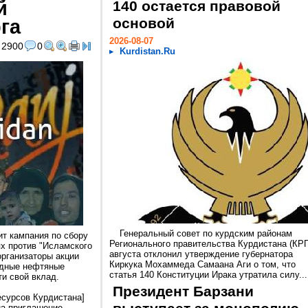
й
140 остается правовой
га
основой
2026-08-07
2900
0
Kurdistan.Ru
Генеральный совет по курдским районам
т кампания по сбору
Регионального правительства Курдистана (КРГ
ях против "Исламского
августа отклонил утверждение губернатора
организаторы акции
Киркука Мохаммеда Самаана Аги о том, что
одные нефтяные
статья 140 Конституции Ирака утратила силу...
и свой вклад.
Президент Барзани
есурсов Курдистана]
на приглашение