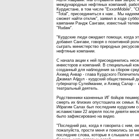
международных нефтяных компаний, раб
Курдистане, в том числе "ExxonMobile", "Ch
"Total", присоединиться к нам... Мы надее
сможет найти отклик", заявил в ходе суббо
кампании Рандж Сангави, известный теле
"Rudaw".
"Курдские люди ожидают помощи, когда эт
добавил Сангави, говоря о позитивной рол
сыграть министерство природных ресурсо
нефтяные компании.
С начала акции к ней присоединились нес
инвесторов и компаний. В специальный ком
созданный для наблюдения за сбором сред
Ахмед Анвар - глава Курдского Попечитель
Джамал Абдул - курдский общественный д
губернатор Сулеймании, и Ахмед Салар - 
театральный деятель.
Родственники казненных ИГ бойцов пешмерг
смерть их близких опустошила их семьи. 
Ибрагим Салах был последним курдским с
исламистами 22 апреля после девяти меся
было зафиксировано на видео.
"Последний раз, когда я говорила с ним, он
пожалуйста, прости меня и помолись за ме
последние слова, которые я слышала от не