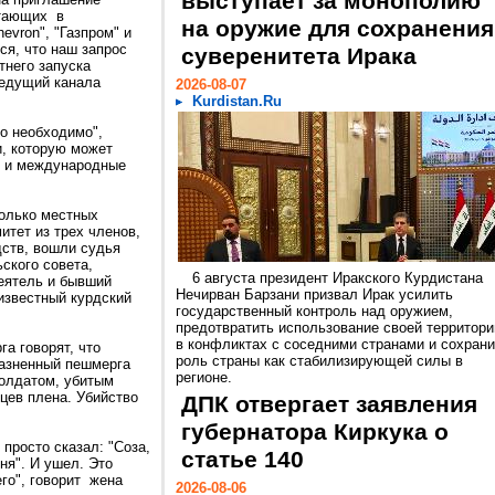
выступает за монополию
отающих в
на оружие для сохранения
evron", "Газпром" и
мся, что наш запрос
суверенитета Ирака
тнего запуска
ведущий канала
2026-08-07
Kurdistan.Ru
о необходимо",
и, которую может
в и международные
колько местных
итет из трех членов,
ств, вошли судья
ского совета,
6 августа президент Иракского Курдистана
еятель и бывший
Нечирван Барзани призвал Ирак усилить
известный курдский
государственный контроль над оружием,
предотвратить использование своей территори
в конфликтах с соседними странами и сохрани
а говорят, что
роль страны как стабилизирующей силы в
Казненный пешмерга
регионе.
олдатом, убитым
цев плена. Убийство
ДПК отвергает заявления
губернатора Киркука о
 просто сказал: "Соза,
статье 140
ня". И ушел. Это
го", говорит жена
2026-08-06