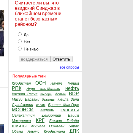
Считаете ли вы, что
езидский Синджар в
ближайшем времени
станет безопасным
районом?
Да
Нет
Не знаю
все опросы
Популярные теги
ООН
Курдистан
Науруз
Турция
РПК
нефть
Нури аль-Малики
BDP
Косрат Расул
Асаиш
выборы
Масуд Барзани
Лейла Зана
беженцы
Сулеймания
Бретт Мак-Герк
ислам
МООНСИ
сунниты
Анфаль
Селахаттин Демирташ
Вадим
КРГ
Макаренко
Бахман Гобади
шииты
Абдулла Оджалан
Барак
ДПК
Обама
Альянс Курдистана