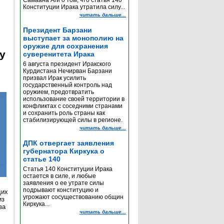
Самаана Аги о том, что статья 140
Конституции Ирака утратила силу...
читать дальше...
Президент Барзани
выступает за монополию на
оружие для сохранения
y
суверенитета Ирака
6 августа президент Иракского
Курдистана Нечирван Барзани
призвал Ирак усилить
государственный контроль над
оружием, предотвратить
использование своей территории в
конфликтах с соседними странами
и сохранить роль страны как
стабилизирующей силы в регионе.
читать дальше...
ДПК отвергает заявления
губернатора Киркука о
статье 140
Статья 140 Конституции Ирака
остается в силе, и любые
заявления о ее утрате силы
подрывают конституцию и
щих
угрожают сосуществованию общин
из
Киркука...
за
читать дальше...