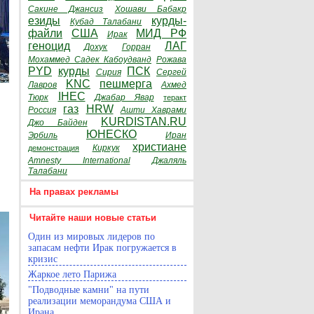
Сакине Джансиз
Хошави Бабакр
езиды
курды-
Кубад Талабани
файли
США
МИД РФ
Ирак
геноцид
ЛАГ
Дохук
Горран
Мохаммед Садек Кабоудванд
Рожава
PYD
курды
ПСК
Сирия
Сергей
KNC
пешмерга
Лавров
Ахмед
IHEC
Тюрк
Джабар Явар
теракт
газ
HRW
Россия
Ашти Хаврами
KURDISTAN.RU
Джо Байден
ЮНЕСКО
Эрбиль
Иран
христиане
Киркук
демонстрация
Amnesty International
Джаляль
Талабани
На правах рекламы
Читайте наши новые статьи
Один из мировых лидеров по
запасам нефти Ирак погружается в
кризис
Жаркое лето Парижа
"Подводные камни" на пути
реализации меморандума США и
Ирана