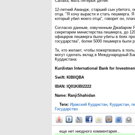
Салаха, мать пятерых детей.
12-летний Амандж, старший сын убитого, 
отца. "Я хочу вырасти и стать пешмерга. Я
который убил моего отца", говорит он, плач
Согласно данным, озвученным Джабаром 
секретарем министерства пешмерга, до 12
офицеров пешмерга были убиты в боях про
государства", более 5000 пешмерга были 
Те, кто желает, чтобы пожертвовать в пол
могут сделать вклад в Международный Ба
Курдистана:
Kurdistan International Bank for Investmen
Swift: KIBIIQBA
IBAN: IQ01KIBI2222
Name: RanjiShahidan
Теги:
Иракский Курдистан
,
Курдистан
,
п
Государство
еще нет ниодного комментария...