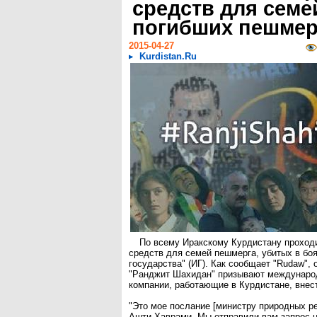
средств для семе
погибших пешмер
2015-04-27
Kurdistan.Ru
По всему Иракскому Курдистану проходи
средств для семей пешмерга, убитых в бо
государства" (ИГ). Как сообщает "Rudaw", 
"Ранджит Шахидан" призывают междунар
компании, работающие в Курдистане, внест
"Это мое послание [министру природных р
Ашти Хаврами. Мы отправили вам запрос 