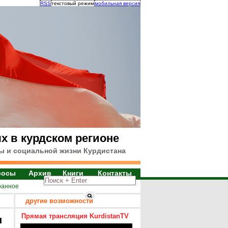
RSS
текстовый режим
мобильная версия
х в курдском регионе
ы и социальной жизни Курдистана
росы
Архив
Книги
Контакты
ранное
другие возможности
Прямая трансляция KurdistanTV
я