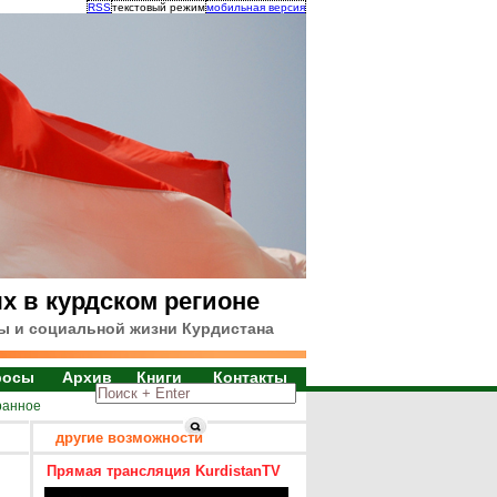
RSS
текстовый режим
мобильная версия
х в курдском регионе
ы и социальной жизни Курдистана
росы
Архив
Книги
Контакты
ранное
другие возможности
Прямая трансляция KurdistanTV