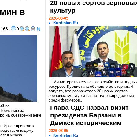
20 новых сортов зерновы
мин в
культур
2026-08-05
Kurdistan.Ru
1681
0
Министерство сельского хозяйства и водны
ресурсов Курдистана объявило во вторник, 4
августа, что разработало 20 новых сортов
зерновых культур и начнет их распределение
среди фермеров...
ий по
Глава СДС назвал визит
Германию за
президента Барзани в
вро на обезвреживание
Дамаск историческим
в Ираке привела к
 представляющему
2026-08-05
аяся угроза
Kurdistan.Ru