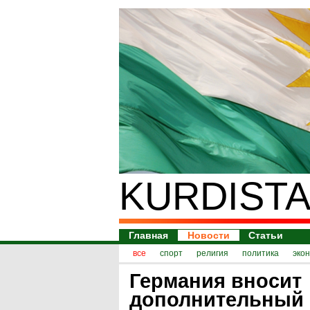
KURDISTA
Главная
Новости
Статьи
все
спорт
религия
политика
эко
Германия вносит
дополнительный 