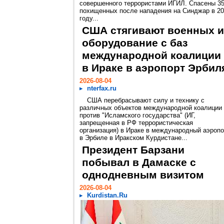
совершенного террористами ИГИЛ. Спасены 3
похищенных после нападения на Синджар в 2
году...
США стягивают военных и
оборудование с баз
международной коалиции
в Ираке в аэропорт Эрбил
2026-08-04
nterfax.ru
США перебрасывают силу и технику с
различных объектов международной коалиции
против "Исламского государства" (ИГ,
запрещенная в РФ террористическая
организация) в Ираке в международный аэропо
в Эрбиле в Иракском Курдистане...
Президент Барзани
побывал в Дамаске с
однодневным визитом
2026-08-04
Kurdistan.Ru