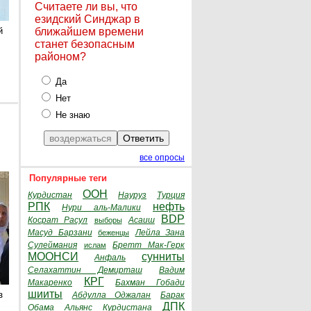
Считаете ли вы, что
езидский Синджар в
й
ближайшем времени
станет безопасным
районом?
Да
Нет
Не знаю
все опросы
Популярные теги
ООН
Курдистан
Науруз
Турция
РПК
нефть
Нури аль-Малики
BDP
Косрат Расул
Асаиш
выборы
Масуд Барзани
Лейла Зана
беженцы
Сулеймания
Бретт Мак-Герк
ислам
МООНСИ
сунниты
Анфаль
Селахаттин Демирташ
Вадим
КРГ
Макаренко
Бахман Гобади
шииты
з
Абдулла Оджалан
Барак
ДПК
Обама
Альянс Курдистана