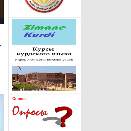
и
о
Опросы