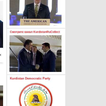
Смотрите канал KurdistanRuCollect
и
..
е
Kurdistan Democratic Party