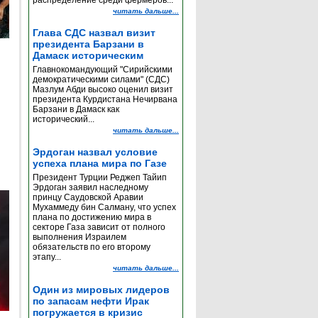
распределение среди фермеров...
читать дальше...
Глава СДС назвал визит
президента Барзани в
Дамаск историческим
Главнокомандующий "Сирийскими
демократическими силами" (СДС)
Мазлум Абди высоко оценил визит
президента Курдистана Нечирвана
Барзани в Дамаск как
исторический...
читать дальше...
Эрдоган назвал условие
успеха плана мира по Газе
Президент Турции Реджеп Тайип
Эрдоган заявил наследному
принцу Саудовской Аравии
Мухаммеду бин Салману, что успех
плана по достижению мира в
секторе Газа зависит от полного
выполнения Израилем
обязательств по его второму
этапу...
читать дальше...
Один из мировых лидеров
по запасам нефти Ирак
погружается в кризис