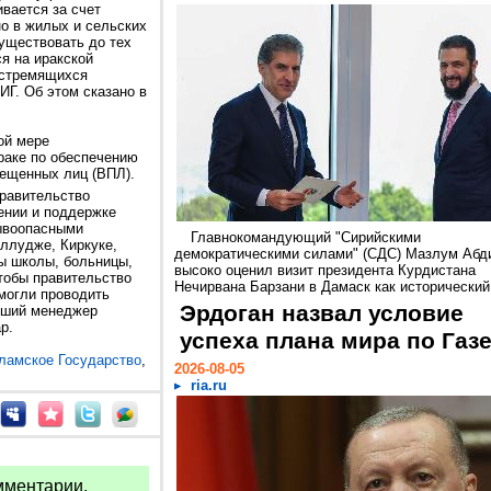
вается за счет
о в жилых и сельских
уществовать до тех
я на иракской
, стремящихся
ИГ. Об этом сказано в
ой мере
аке по обеспечению
мещенных лиц (ВПЛ).
равительство
ении и поддержке
ывоопасными
Главнокомандующий "Сирийскими
аллудже, Киркуке,
демократическими силами" (СДС) Мазлум Абд
ы школы, больницы,
высоко оценил визит президента Курдистана
чтобы правительство
Нечирвана Барзани в Дамаск как исторический.
 могли проводить
Эрдоган назвал условие
рший менеджер
р.
успеха плана мира по Газ
ламское Государство
,
2026-08-05
ria.ru
мментарии.