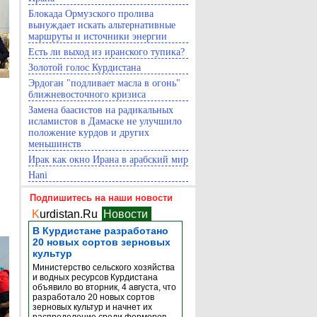
Блокада Ормузского пролива
вынуждает искать альтернативные
маршруты и источники энергии
Есть ли выход из иранского тупика?
Золотой голос Курдистана
Эрдоган "подливает масла в огонь"
ближневосточного кризиса
Замена баасистов на радикальных
исламистов в Дамаске не улучшило
положение курдов и других
меньшинств
Ирак как окно Ирана в арабский мир
Hani
Подпишитесь на наши новости
K
urdistan.Ru
Новости
В Курдистане разработано
20 новых сортов зерновых
культур
Министерство сельского хозяйства
и водных ресурсов Курдистана
объявило во вторник, 4 августа, что
разработало 20 новых сортов
зерновых культур и начнет их