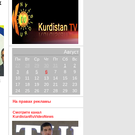
х
Август
Пн
Вт
Ср
Чт
Пт
Сб
Вс
27
28
29
30
31
1
2
3
4
5
6
7
8
9
10
11
12
13
14
15
16
х
17
18
19
20
21
22
23
24
25
26
27
28
29
30
На правах рекламы
Смотрите канал
KurdistanRuVideoNews