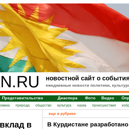
N.RU
новостной сайт о события
ежедневные новости политики, культур
Представительство
Диаспора
Фото
Видео
Оп
номика
природа
общество
культура
наука
происшествия
изб
еще в рубрике
вклад в
В Курдистане разработано