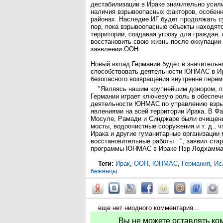
дестабилизации в Ираке значительно усили
наличия взрывоопасных факторов, особенн
районах. Наследие ИГ будет продолжать с
пор, пока взрывоопасные объекты находятс
территории, создавая угрозу для граждан
восстановить свою жизнь после оккупации 
заявлении ООН.
Новый вклад Германии будет в значительн
способствовать деятельности ЮНМАС в Ир
безопасного возвращения внутренне пере
"Являясь нашим крупнейшим донором, п
Германии играет ключевую роль в обеспеч
деятельности ЮНМАС по управлению взр
явлениями на всей территории Ирака. В Ф
Мосуле, Рамади и Синджаре были очищен
мосты, водоочистные сооружения и т. д., 
Ирака и другие гуманитарные организации
восстановительные работы…", заявил ста
программы ЮНМАС в Ираке Пэр Лодхамма
Теги:
Ирак
,
ООН
,
ЮНМАС
,
Германия
,
Ис
беженцы
еще нет ниодного комментария...
Вы не можете оставлять ко