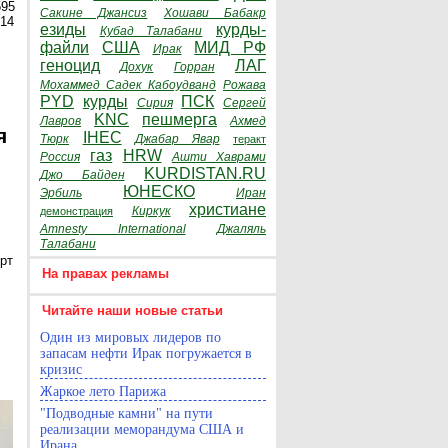
595
Сакине Джансиз
Хошави Бабакр
014
езиды
курды-
Кубад Талабани
файли
США
МИД РФ
Ирак
геноцид
ЛАГ
Дохук
Горран
Мохаммед Садек Кабоудванд
Рожава
PYD
курды
ПСК
Сирия
Сергей
KNC
пешмерга
Лавров
Ахмед
я
IHEC
Тюрк
Джабар Явар
теракт
газ
HRW
Россия
Ашти Хаврами
KURDISTAN.RU
Джо Байден
ЮНЕСКО
Эрбиль
Иран
христиане
Киркук
демонстрация
Amnesty International
Джаляль
Талабани
рт
На правах рекламы
Читайте наши новые статьи
Один из мировых лидеров по
запасам нефти Ирак погружается в
кризис
Жаркое лето Парижа
"Подводные камни" на пути
реализации меморандума США и
Ирана