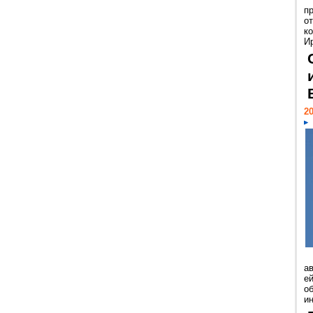
п
о
к
И
20
а
ей
о
и