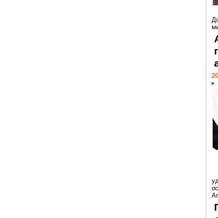
Д
м
20
у
ос
Ar