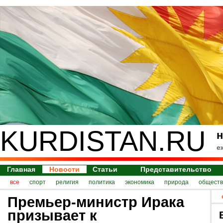
KURDISTAN.RU
н
е
Главная
Новости
Статьи
Представительство
все
спорт
религия
политика
экономика
природа
обществ
Премьер-министр Ирака
призывает к