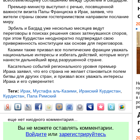
всеобъемлющему соглашению между Эрбилем и Багдадом.
Премьер-министр выступил с речью, посвященной
важности визита Папы Франциска в Ирак, заявив, что
жители страны своим гостеприимством направили послание
миру.
20
Эрбиль и Багдад уже несколько месяцев ведут
переговоры в поисках решения своих затянувшихся споров,
при этом Курдистан неоднократно подтверждал свою
приверженность конституции как основе для переговоров.
Казими также призвал все политические фракции уважать
национальные интересы и избегать действий, которые могут
нанести дальнейший вред разрушенной стране.
Касательно событий регионального уровня премьер
Ирака заявил, что его страна не желает становиться полем
битвы для других стран, и призвал всех уважать интересы
Ирака и его суверенитет.
Н
г
Теги:
Ирак
,
Мустафа аль-Казими
,
Иракский Курдистан
,
п
Курдистан
,
Папа Римский
в
р
ре
еще нет ниодного комментария...
Вы не можете оставлять комментарии.
Войдите
или
зарегистрируйтесь
20