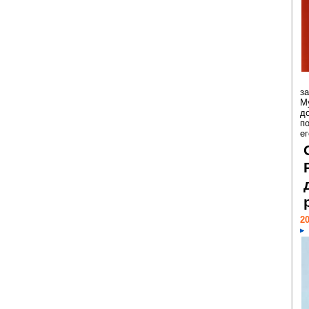
з
М
д
п
ег
20