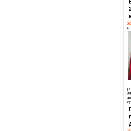
20
р
ав
з
с