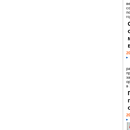
ве
с
п
го
20
р
пр
з
о
в
20