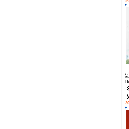
20
д
в
Н
20