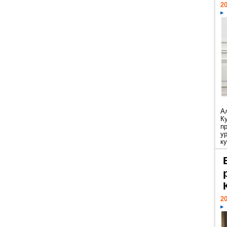
20
А
К
п
у
ку
20