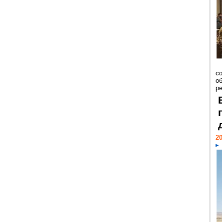
со
о
ре
20