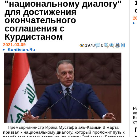
"национальному диалогу"
для достижения
окончательного
20
соглашения с
Курдистаном
2021-03-09
1978
0
Kurdistan.Ru
Р
а
К
ст
Премьер-министр Ирака Мустафа аль-Казими 8 марта
призвал к национальному диалогу, который проложит путь к