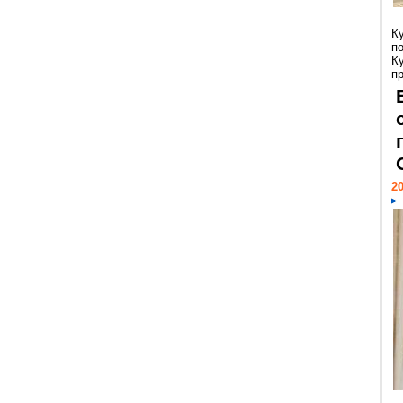
К
п
К
пр
20