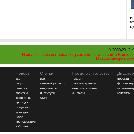
и
ч
с
© 2000-2012 K
Использование материалов, размещенных на сайте Kurdistan
Мнение авторов мож
Новости
Статьи
Представительство
Диаспор
все
все
новости
новости
спорт
главный редактор
фотоматериалы
фотоматер
религия
колумнисты
видеоматериалы
видеомате
политика
институты
контакты
контакты
экономика
СМИ
природа
общество
культура
наука
происшествия
избранное