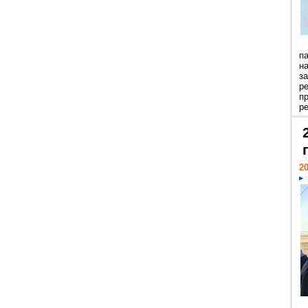
п
н
з
р
п
ре
20