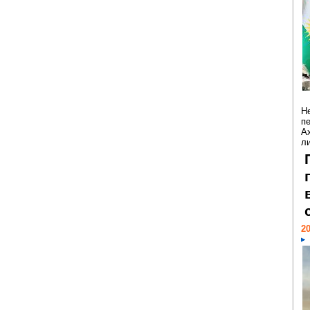
Н
п
А
ли
20