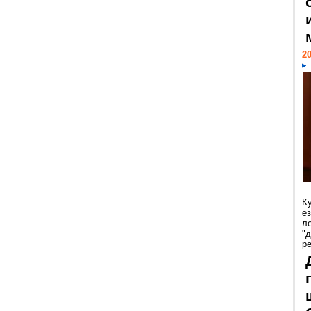
20
К
е
л
"
р