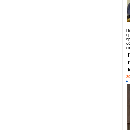
Н
п
п
о
ез
20