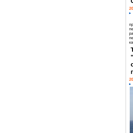
20
п
п
р
п
ка
20