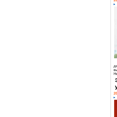
20
д
в
Н
20