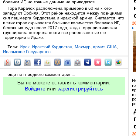
боевики ИГ, но точные данные не приводятся.
Гора Карачох расположена примерно в 60 км к юго-
западу от Эрбиля. Этот район находится между позициями
сил пешмерга Курдистана и иракской армии. Считается, что
в этих горах скрывается большое количество боевиков ИГ,
20
бежавших туда после 2017 года, когда террористическая
группировка потеряла почти все ранее занятые ею
территории в Ираке.
Теги:
Ирак
,
Иракский Курдистан
,
Махмур
,
армия США
,
Исламское Государство
еще нет ниодного комментария...
Н
Вы не можете оставлять комментарии.
г
Войдите
или
зарегистрируйтесь
п
в
р
ре
20