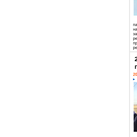
п
н
з
р
п
ре
20