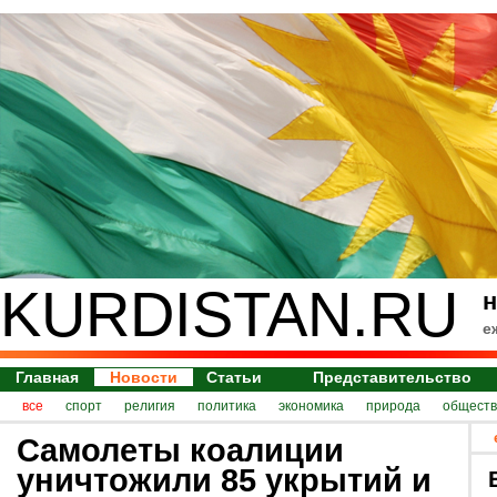
KURDISTAN.RU
н
е
Главная
Новости
Статьи
Представительство
все
спорт
религия
политика
экономика
природа
обществ
Самолеты коалиции
уничтожили 85 укрытий и