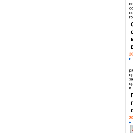
ве
с
п
го
20
р
пр
з
о
в
20