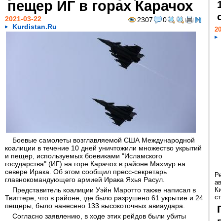
пещер ИГ в горах Карачох
2021-03-22
2307
0
Kurdistan.Ru
20
Боевые самолеты возглавляемой США Международной
коалиции в течение 10 дней уничтожили множество укрытий
и пещер, используемых боевиками "Исламского
государства" (ИГ) на горе Карачох в районе Махмур на
севере Ирака. Об этом сообщил пресс-секретарь
Р
главнокомандующего армией Ирака Яхья Расул.
а
Представитель коалиции Уэйн Маротто также написал в
К
ст
Твиттере, что в районе, где было разрушено 61 укрытие и 24
пещеры, было нанесено 133 высокоточных авиаудара.
Согласно заявлению, в ходе этих рейдов были убиты