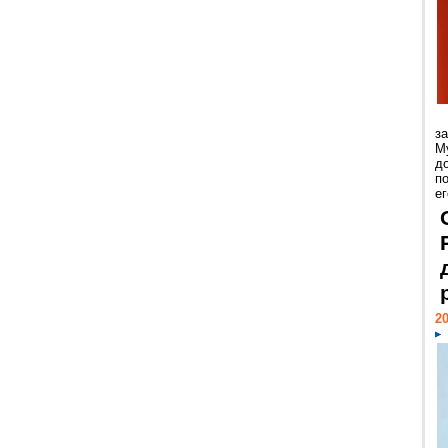
з
М
д
п
ег
20