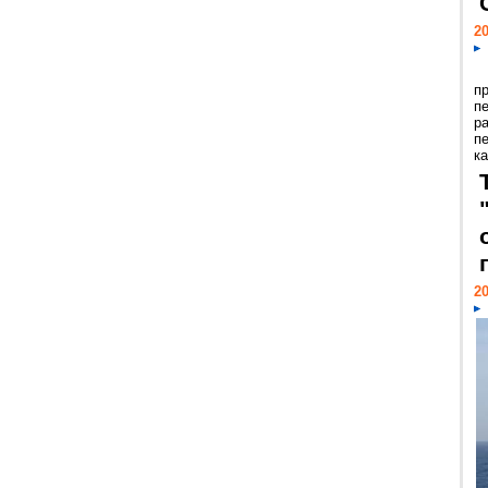
20
п
п
р
п
ка
20