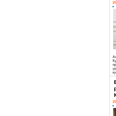
20
А
К
п
у
ку
20