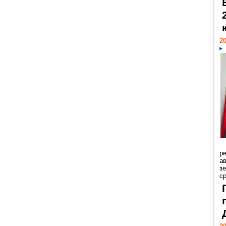
20
р
ав
з
с