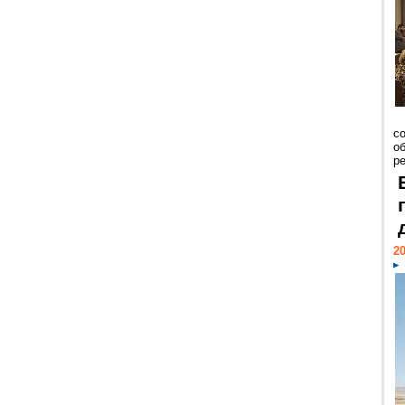
со
о
ре
20