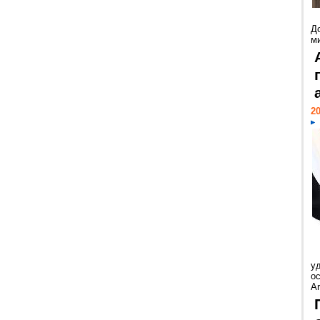
Д
м
20
у
ос
Ar