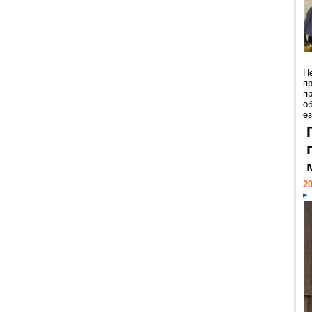
Н
п
п
о
ез
20