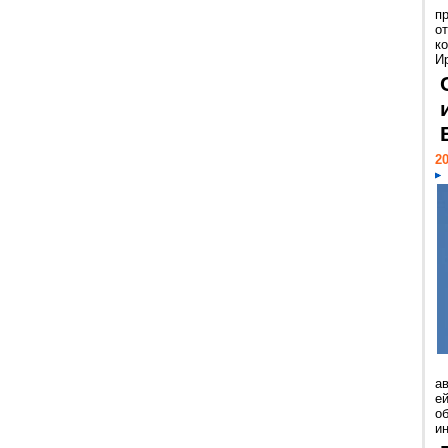
п
о
к
И
20
а
ей
о
и