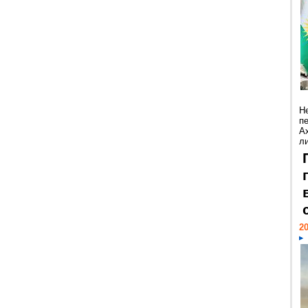
Н
п
А
ли
20