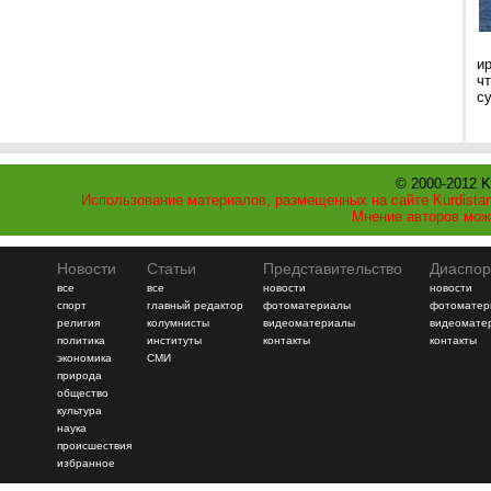
и
ч
с
© 2000-2012 K
Использование материалов, размещенных на сайте Kurdistan
Мнение авторов мож
Новости
Статьи
Представительство
Диаспор
все
все
новости
новости
спорт
главный редактор
фотоматериалы
фотоматер
религия
колумнисты
видеоматериалы
видеомате
политика
институты
контакты
контакты
экономика
СМИ
природа
общество
культура
наука
происшествия
избранное