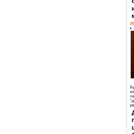
20
К
е
л
"
р