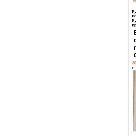
К
п
К
пр
20