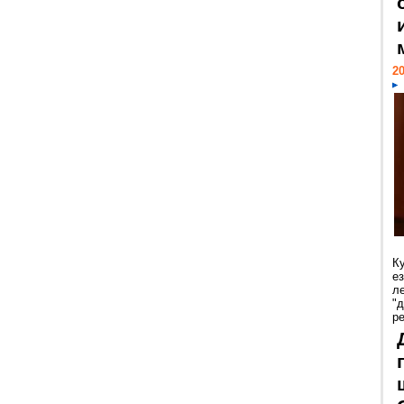
20
К
е
л
"
р