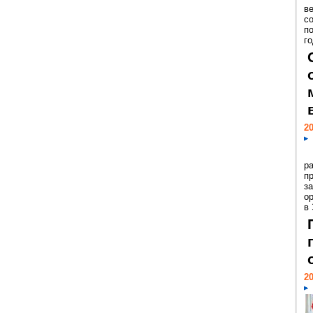
ве
с
п
го
20
р
пр
з
о
в
20