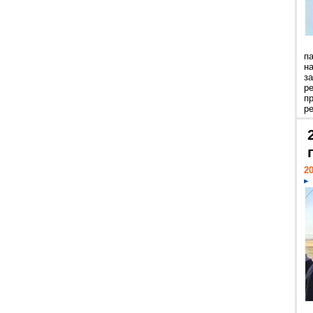
п
н
з
р
п
ре
20