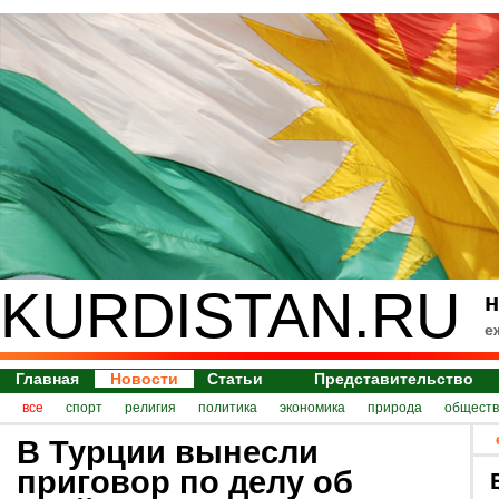
KURDISTAN.RU
н
е
Главная
Новости
Статьи
Представительство
все
спорт
религия
политика
экономика
природа
обществ
В Турции вынесли
приговор по делу об