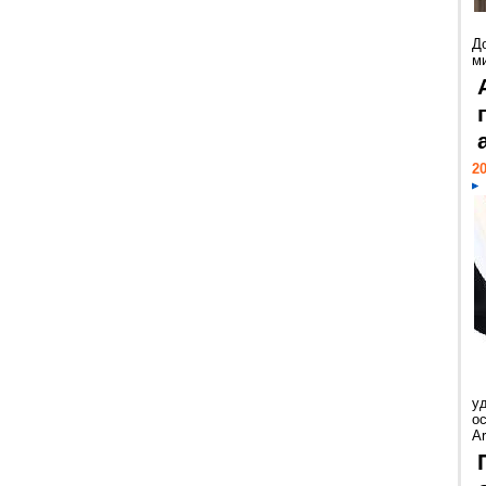
Д
м
20
у
ос
Ar