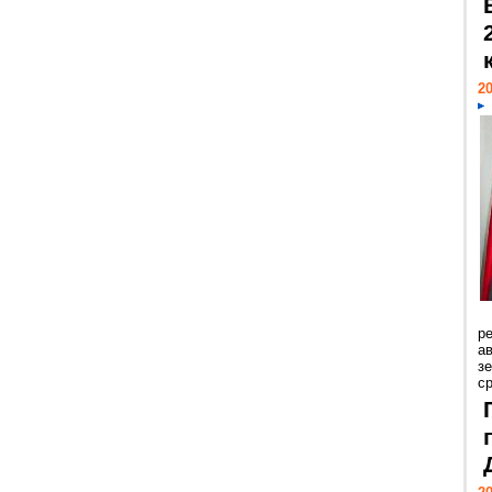
20
р
ав
з
с