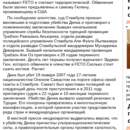
называют FETO и считают террористической. Обвинения
были заочно предъявлены и самому Гюлену,
проживающему в США.
По сообщению агентства, суд Стамбула признал
виновными в подготовке убийства Динка и приговорил к
20
пожизненному заключению бывших начальников
управления службы безопасности турецкой провинции
Трабзон Рамазана Акъюрека, отдела разведки
полицейского управления Стамбула Али Фуата Йылмазера
и отдела разведки Стамбульской жандармерии Мухаррема
Демиркале. Бывший начальник жандармерии провинции
Трабзон Али Оз приговорен к 28 годам тюремного
заключения. Десять лет тюрьмы получил журналист Эрджан
Гюн, которого обвинили в членстве в FETO.Сколько стоит
сшить костюм. Расчет.
Динк был убит 19 января 2007 года 17-летним
Н
националистом Огюном Самастом на пороге офиса своей
г
газеты в Стамбуле. Самаст был арестован полицией на
п
следующий день после преступления и в 2011 году
в
приговорен судом к 22 годам и 10 месяцам тюремного
р
заключения. Убийство Динка вызвало широкий резонанс в
ре
Турции. Его похороны превратились в многотысячную
манифестацию, в которой приняли участие представители
ряда стран и международных организаций.
В местной прессе неоднократно выдвигались версии, что
к убийству Динка причастны ультранационалистические
силы, а правоохранительные органы проявили халатность,
20