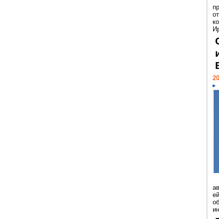
п
о
к
И
20
а
ей
о
и