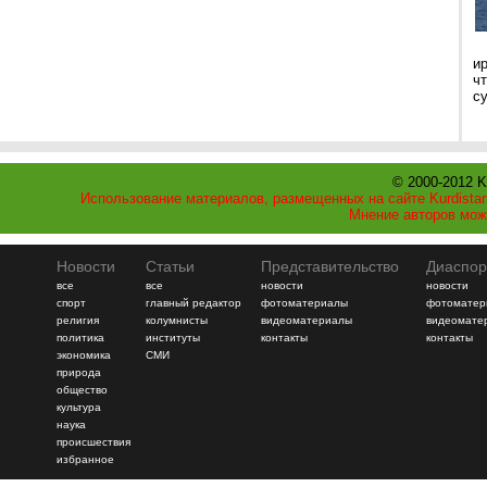
и
ч
с
© 2000-2012 K
Использование материалов, размещенных на сайте Kurdistan
Мнение авторов мож
Новости
Статьи
Представительство
Диаспор
все
все
новости
новости
спорт
главный редактор
фотоматериалы
фотоматер
религия
колумнисты
видеоматериалы
видеомате
политика
институты
контакты
контакты
экономика
СМИ
природа
общество
культура
наука
происшествия
избранное