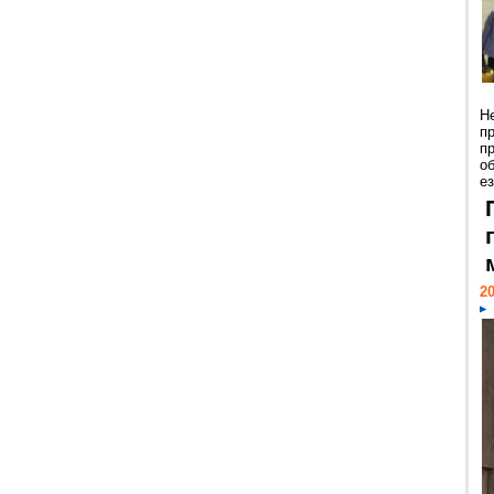
Н
п
п
о
ез
20