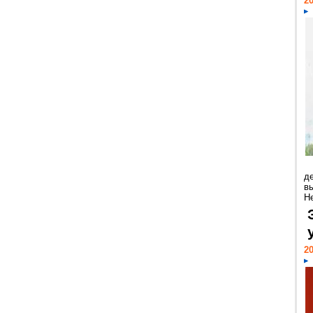
20
д
в
Н
20