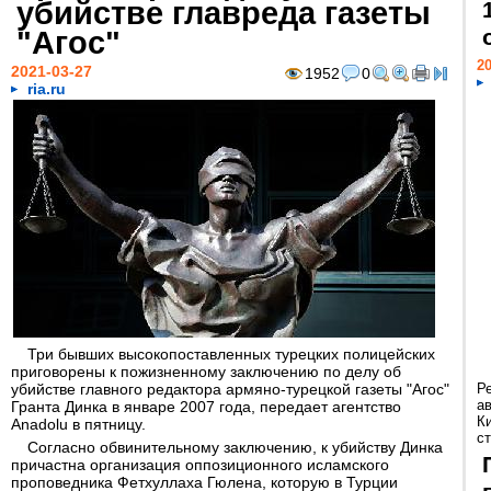
убийстве главреда газеты
"Агос"
20
2021-03-27
1952
0
ria.ru
Три бывших высокопоставленных турецких полицейских
приговорены к пожизненному заключению по делу об
убийстве главного редактора армяно-турецкой газеты "Агос"
Р
а
Гранта Динка в январе 2007 года, передает агентство
К
Anadolu в пятницу.
ст
Согласно обвинительному заключению, к убийству Динка
причастна организация оппозиционного исламского
проповедника Фетхуллаха Гюлена, которую в Турции