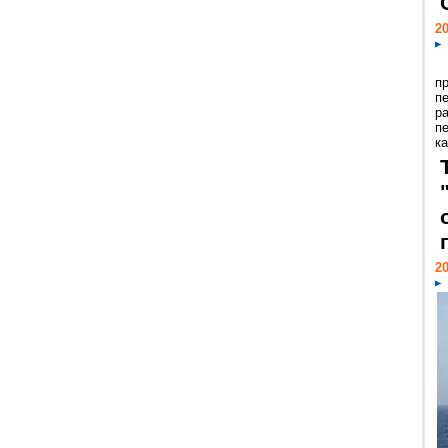
20
п
п
р
п
ка
20