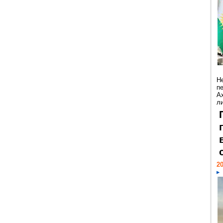
Н
п
А
ли
20