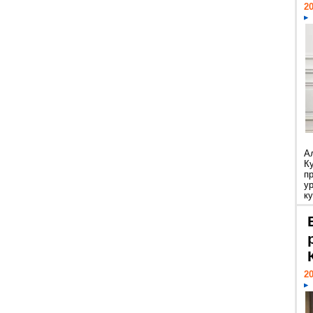
20
А
К
п
у
ку
20