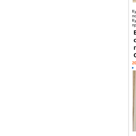
К
п
К
пр
20