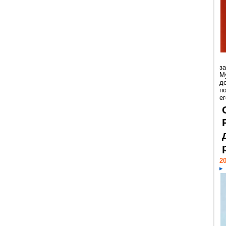
з
М
д
п
ег
20