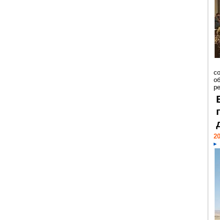
со
о
ре
20