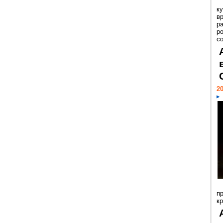
к
в
р
р
с
20
п
к