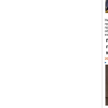
Н
п
п
о
ез
20