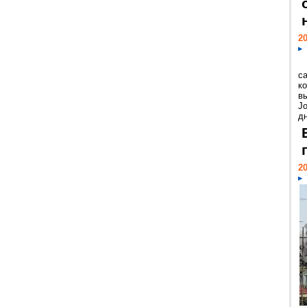
20
с
к
в
Jo
дн
20