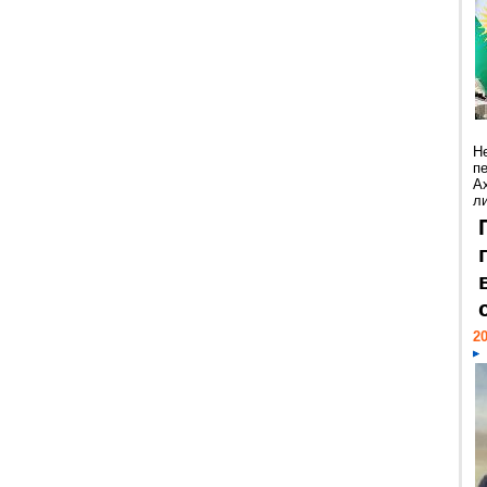
Н
п
А
ли
20