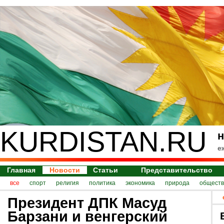
KURDISTAN.RU
н
е
Главная
Новости
Статьи
Представительство
все
спорт
религия
политика
экономика
природа
обществ
Президент ДПК Масуд
Барзани и венгерский