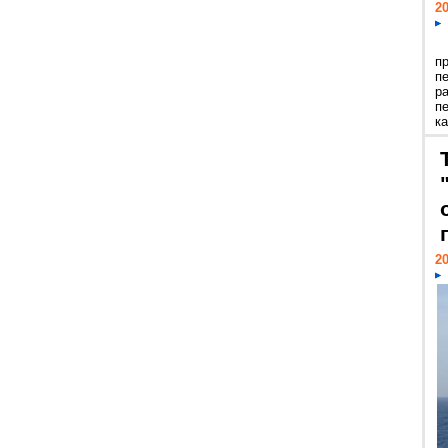
20
п
п
р
п
ка
20