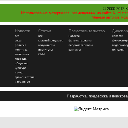
© 2000-2012 K
Использование материалов, размещенных на сайте Kurdistan
Мнение авторов мож
Новости
Статьи
Представительство
Диаспор
все
все
новости
новости
спорт
главный редактор
фотоматериалы
фотоматер
религия
колумнисты
видеоматериалы
видеомате
политика
институты
контакты
контакты
экономика
СМИ
природа
общество
культура
наука
происшествия
избранное
Разработка, поддержка и поискова