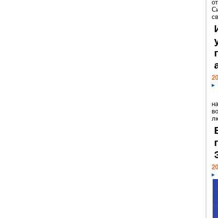
о
С
св
20
н
в
лю
20