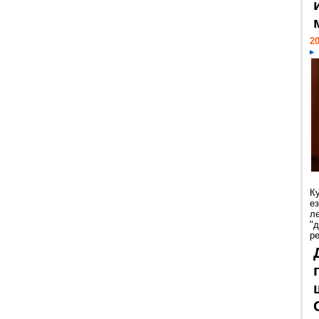
20
К
е
л
"
р