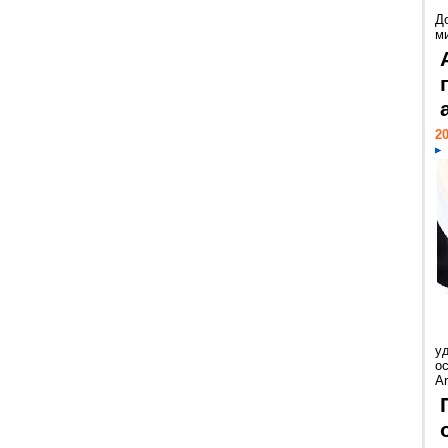
Д
м
20
у
ос
Ar