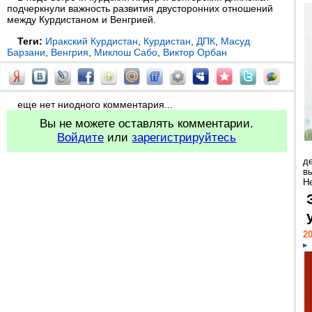
подчеркнули важность развития двусторонних отношений
между Курдистаном и Венгрией.
Теги:
Иракский Курдистан
,
Курдистан
,
ДПК
,
Масуд
Барзани
,
Венгрия
,
Миклош Сабо
,
Виктор Орбан
еще нет ниодного комментария...
Вы не можете оставлять комментарии.
Войдите
или
зарегистрируйтесь
д
в
Н
20