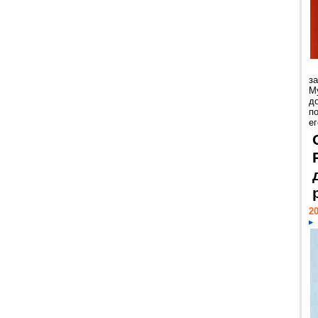
з
М
д
п
ег
20