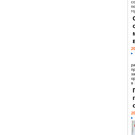
с
п
го
20
р
пр
з
о
в
20