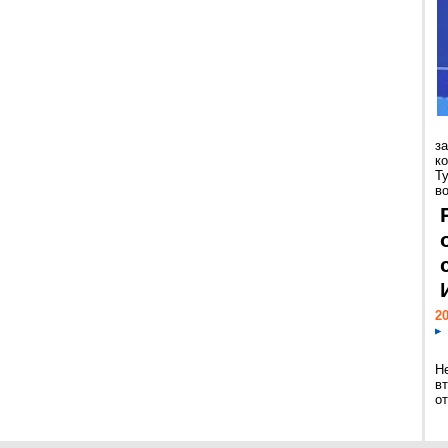
з
к
Т
во
20
Н
в
о