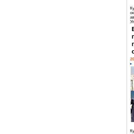
К
ок
а
У
20
К