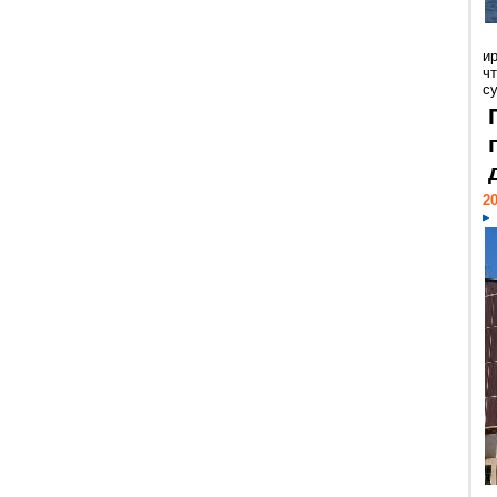
и
ч
с
20