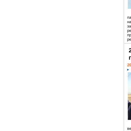
п
н
з
р
п
ре
20
ве