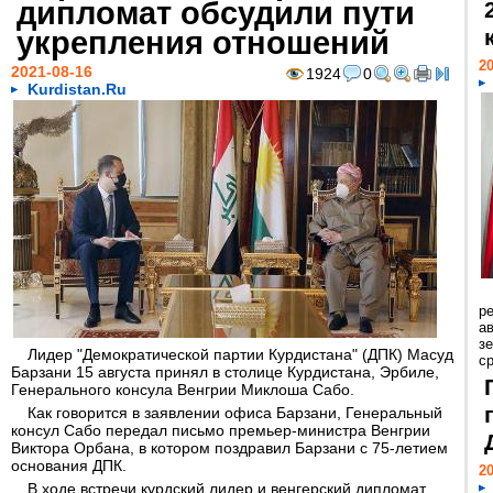
дипломат обсудили пути
укрепления отношений
20
2021-08-16
1924
0
Kurdistan.Ru
р
ав
з
Лидер "Демократической партии Курдистана" (ДПК) Масуд
с
Барзани 15 августа принял в столице Курдистана, Эрбиле,
Генерального консула Венгрии Миклоша Сабо.
Как говорится в заявлении офиса Барзани, Генеральный
консул Сабо передал письмо премьер-министра Венгрии
Виктора Орбана, в котором поздравил Барзани с 75-летием
основания ДПК.
20
В ходе встречи курдский лидер и венгерский дипломат