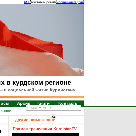
RSS
текстовый режим
мобильная версия
х в курдском регионе
ы и социальной жизни Курдистана
росы
Архив
Книги
Контакты
ранное
другие возможности
Прямая трансляция KurdistanTV
я