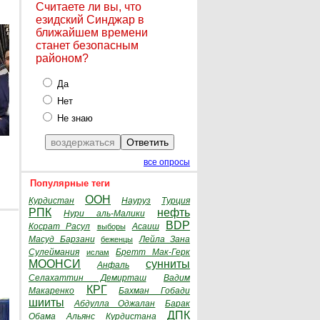
Считаете ли вы, что
езидский Синджар в
ближайшем времени
станет безопасным
районом?
Да
Нет
Не знаю
все опросы
Популярные теги
ООН
Курдистан
Науруз
Турция
РПК
нефть
Нури аль-Малики
BDP
Косрат Расул
Асаиш
выборы
Масуд Барзани
Лейла Зана
беженцы
Сулеймания
Бретт Мак-Герк
ислам
МООНСИ
сунниты
Анфаль
Селахаттин Демирташ
Вадим
КРГ
Макаренко
Бахман Гобади
шииты
Абдулла Оджалан
Барак
ДПК
Обама
Альянс Курдистана