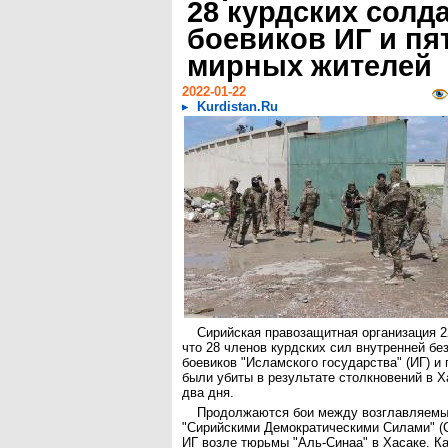
28 курдских солда
боевиков ИГ и пя
мирных жителей
2022-01-22
Kurdistan.Ru
Сирийская правозащитная организация 2
что 28 членов курдских сил внутренней бе
боевиков "Исламского государства" (ИГ) и
были убиты в результате столкновений в Х
два дня.
Продолжаются бои между возглавляем
"Сирийскими Демократическими Силами" (
ИГ возле тюрьмы "Аль-Синаа" в Хасаке. К