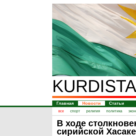
KURDISTA
Главная
Новости
Статьи
все
спорт
религия
политика
эко
В ходе столкнове
сирийской Хасаке