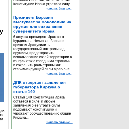
Самаана Аги о том, что статья 140
Конституции Ирака утратила силу...
читать дальше...
Президент Барзани
выступает за монополию на
оружие для сохранения
y
суверенитета Ирака
6 августа президент Иракского
Курдистана Нечирван Барзани
призвал Ирак усилить
государственный контроль над
оружием, предотвратить
использование своей территории в
конфликтах с соседними странами
и сохранить роль страны как
стабилизирующей силы в регионе.
читать дальше...
ДПК отвергает заявления
губернатора Киркука о
статье 140
Статья 140 Конституции Ирака
остается в силе, и любые
заявления о ее утрате силы
подрывают конституцию и
щих
угрожают сосуществованию общин
из
Киркука...
за
читать дальше...