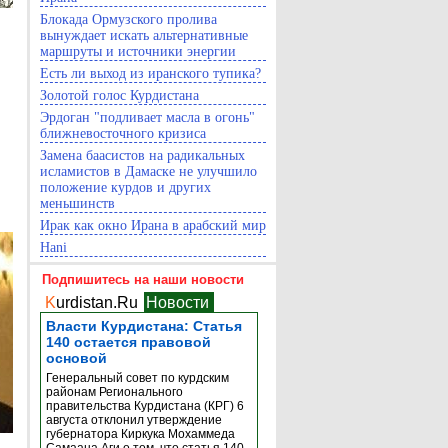
Блокада Ормузского пролива
вынуждает искать альтернативные
маршруты и источники энергии
Есть ли выход из иранского тупика?
Золотой голос Курдистана
Эрдоган "подливает масла в огонь"
ближневосточного кризиса
Замена баасистов на радикальных
исламистов в Дамаске не улучшило
положение курдов и других
меньшинств
Ирак как окно Ирана в арабский мир
Hani
Подпишитесь на наши новости
K
urdistan.Ru
Новости
Власти Курдистана: Статья
140 остается правовой
основой
Генеральный совет по курдским
районам Регионального
правительства Курдистана (КРГ) 6
августа отклонил утверждение
губернатора Киркука Мохаммеда