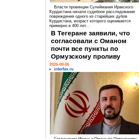
Власти провинции Сулеймания Иракского
Курдистана начали судебное расследование
повреждения одного из старейших дубов
Курдистана, возраст которого оценивается
примерно в 400 лет...
В Тегеране заявили, что
согласовали с Оманом
почти все пункты по
Ормузскому проливу
2026-08-06
interfax.ru
Соглашение Ирана и Омана по Ормузскому