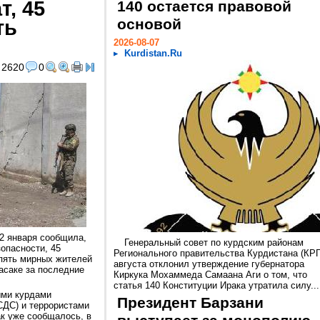
т, 45
140 остается правовой
ть
основой
2026-08-07
Kurdistan.Ru
2620
0
2 января сообщила,
Генеральный совет по курдским районам
зопасности, 45
Регионального правительства Курдистана (КРГ
 пять мирных жителей
августа отклонил утверждение губернатора
асаке за последние
Киркука Мохаммеда Самаана Аги о том, что
статья 140 Конституции Ирака утратила силу...
ыми курдами
Президент Барзани
СДС) и террористами
ак уже сообщалось, в