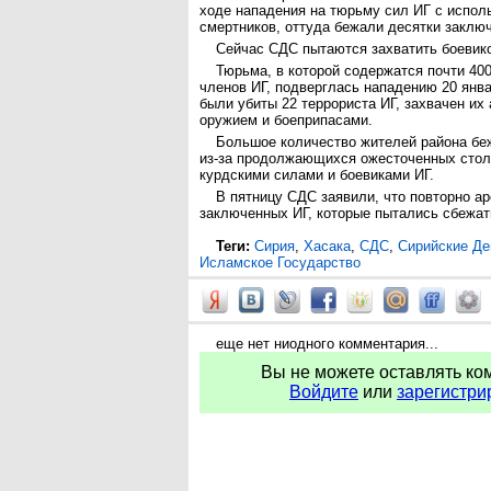
ходе нападения на тюрьму сил ИГ с испол
смертников, оттуда бежали десятки заклю
Сейчас СДС пытаются захватить боевик
Тюрьма, в которой содержатся почти 40
членов ИГ, подверглась нападению 20 янв
были убиты 22 террориста ИГ, захвачен их
оружием и боеприпасами.
Большое количество жителей района бе
из-за продолжающихся ожесточенных сто
курдскими силами и боевиками ИГ.
В пятницу СДС заявили, что повторно а
заключенных ИГ, которые пытались сбежат
Теги:
Сирия
,
Хасака
,
СДС
,
Сирийские Де
Исламское Государство
еще нет ниодного комментария...
Вы не можете оставлять ко
Войдите
или
зарегистри