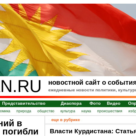
N.RU
новостной сайт о события
ежедневные новости политики, культур
Представительство
Диаспора
Фото
Видео
Оп
номика
природа
общество
культура
наука
происшествия
изб
еще в рубрике
ний в
 погибли
Власти Курдистана: Стать