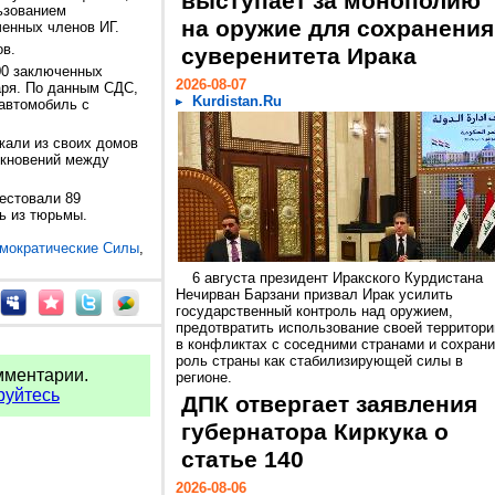
выступает за монополию
ьзованием
на оружие для сохранения
ченных членов ИГ.
ов.
суверенитета Ирака
00 заключенных
2026-08-07
аря. По данным СДС,
Kurdistan.Ru
 автомобиль с
жали из своих домов
лкновений между
рестовали 89
ь из тюрьмы.
мократические Силы
,
6 августа президент Иракского Курдистана
Нечирван Барзани призвал Ирак усилить
государственный контроль над оружием,
предотвратить использование своей территори
в конфликтах с соседними странами и сохрани
роль страны как стабилизирующей силы в
мментарии.
регионе.
руйтесь
ДПК отвергает заявления
губернатора Киркука о
статье 140
2026-08-06