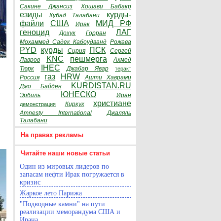
Сакине Джансиз
Хошави Бабакр
езиды
курды-
Кубад Талабани
файли
США
МИД РФ
Ирак
геноцид
ЛАГ
Дохук
Горран
Мохаммед Садек Кабоудванд
Рожава
PYD
курды
ПСК
Сирия
Сергей
KNC
пешмерга
Лавров
Ахмед
IHEC
Тюрк
Джабар Явар
теракт
газ
HRW
Россия
Ашти Хаврами
KURDISTAN.RU
Джо Байден
ЮНЕСКО
Эрбиль
Иран
христиане
Киркук
демонстрация
Amnesty International
Джаляль
Талабани
На правах рекламы
Читайте наши новые статьи
Один из мировых лидеров по
запасам нефти Ирак погружается в
кризис
Жаркое лето Парижа
"Подводные камни" на пути
реализации меморандума США и
Ирана