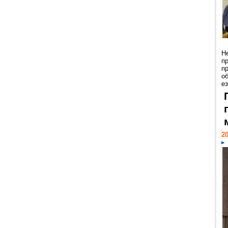
Н
п
п
о
ез
20