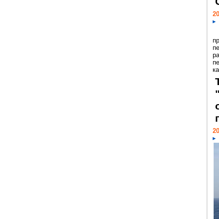
20
п
п
р
п
ка
20