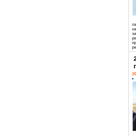
п
н
з
р
п
ре
20