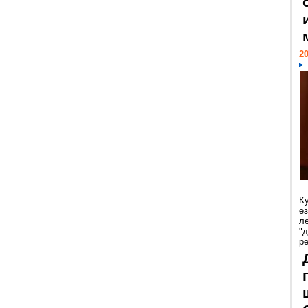
20
К
е
л
"
р