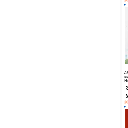
20
д
в
Н
20