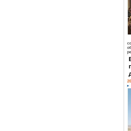
со
о
ре
20