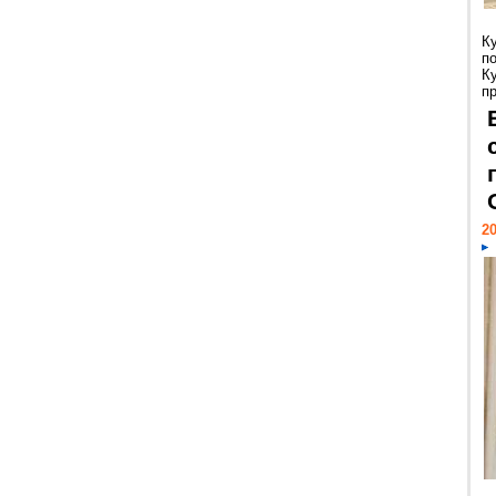
К
п
К
пр
20