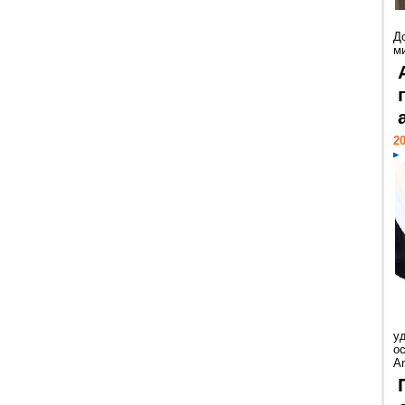
Д
м
20
у
ос
Ar