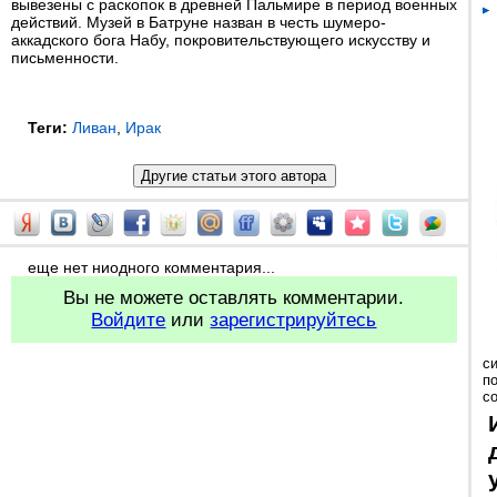
вывезены с раскопок в древней Пальмире в период военных
действий. Музей в Батруне назван в честь шумеро-
аккадского бога Набу, покровительствующего искусству и
письменности.
Теги:
Ливан
,
Ирак
еще нет ниодного комментария...
Вы не можете оставлять комментарии.
Войдите
или
зарегистрируйтесь
с
п
с