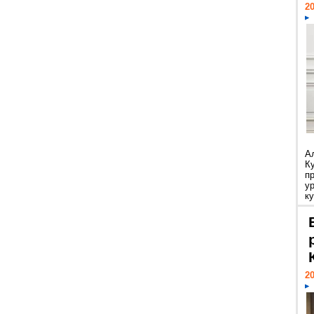
20
А
К
п
у
ку
20