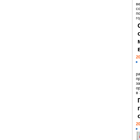
ве
с
п
го
20
р
пр
з
о
в
20