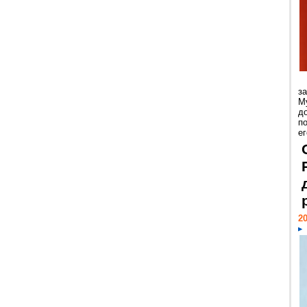
з
М
д
п
ег
20