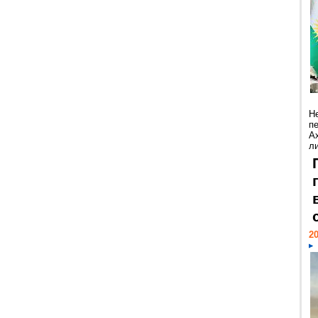
Н
п
А
ли
20