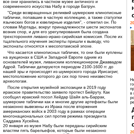
все они хранились в частном музее античного и
современного искусства Набу в городе Батрун.
"Среди возвращенных реликвий шумерские клинописные
таблички, попавшие в частную коллекцию, а также статуэтки
языческих богов и ювелирные изделия", - отметил он. По
20
словам Муртады, вокруг принадлежности шести экспонатов
возник спор, и для его урегулирования была создана
трехсторонняя ливано-ирако-сирийская комиссия. После их
тщательного изучения эксперты пришли к выводу, что
экспонаты относятся к месопотамской эпохе.
Что касается клинописных табличек, то они были куплены
на аукционах в США и Западной Европе одним из
основателей музея, ливанским коллекционером Джаввадом
Адрой. Таблички датируются периодом 2100-1600 гг. до
нашей эры и происходят из шумерского города Ирисагриг,
местоположение которого до сих пор точно неизвестно
Н
археологам.
г
После открытия музейной экспозиции в 2019 году
п
иракское правительство заявило протест Бейруту. Как
в
сообщил иракский посол Хейдар Шайя аль-Баррак,
р
шумерские таблички как и многие другие артефакты были
ре
незаконно вывезены из Ирака после вторжения
американских войск в 2003 году в рамках операции
многонациональных сил против режима президента
Саддама Хусейна.
20 января из музея Набу были переданы сирийским
властям пять барельефов, которые были незаконно
20