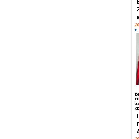
20
р
ав
з
с