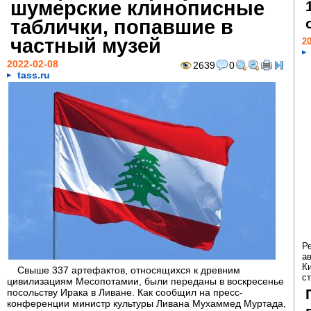
шумерские клинописные
таблички, попавшие в
частный музей
20
2022-02-08
2639
0
tass.ru
Р
а
К
Свыше 337 артефактов, относящихся к древним
ст
цивилизациям Месопотамии, были переданы в воскресенье
посольству Ирака в Ливане. Как сообщил на пресс-
конференции министр культуры Ливана Мухаммед Муртада,