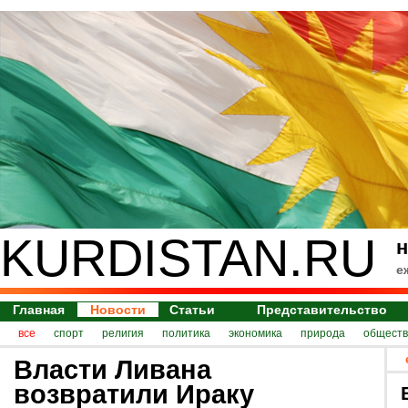
KURDISTAN.RU
н
е
Главная
Новости
Статьи
Представительство
все
спорт
религия
политика
экономика
природа
обществ
Власти Ливана
возвратили Ираку