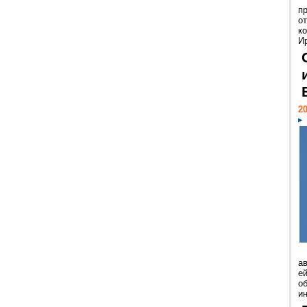
п
о
к
И
20
а
ей
о
и