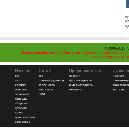
и
ч
с
© 2000-2012 K
Использование материалов, размещенных на сайте Kurdistan
Мнение авторов мож
Новости
Статьи
Представительство
Диаспор
все
все
новости
новости
спорт
главный редактор
фотоматериалы
фотоматер
религия
колумнисты
видеоматериалы
видеомате
политика
институты
контакты
контакты
экономика
СМИ
природа
общество
культура
наука
происшествия
избранное