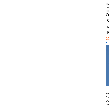
п
о
к
И
20
а
ей
о
и