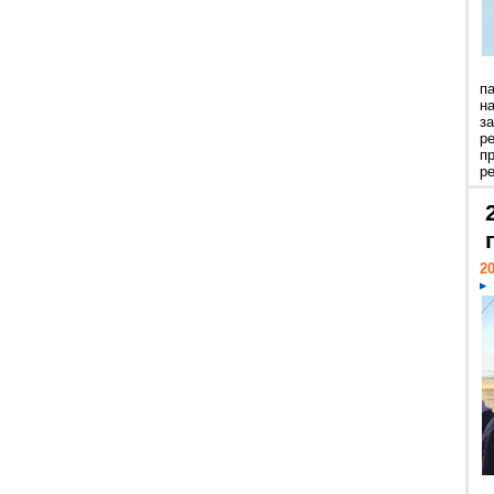
п
н
з
р
п
ре
20