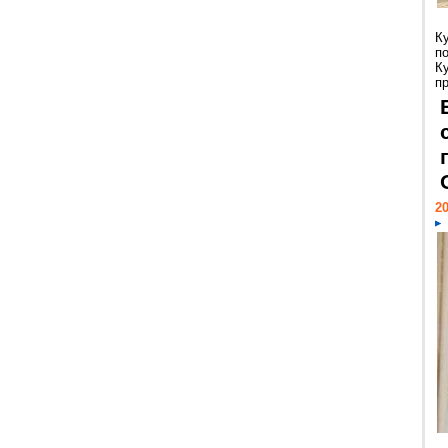
К
п
К
пр
20