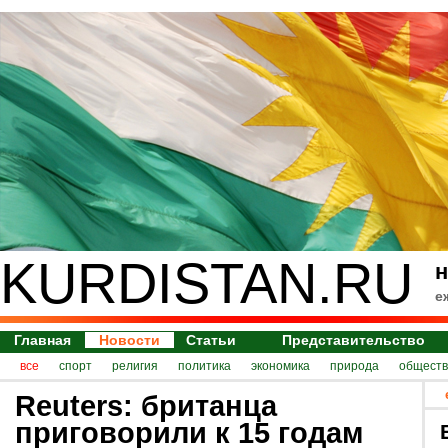
KURDISTAN.RU
н
е
Главная
Новости
Статьи
Представительство
все
спорт
религия
политика
экономика
природа
обществ
Reuters: британца
приговорили к 15 годам