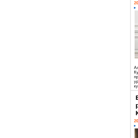
20
А
К
п
у
ку
20