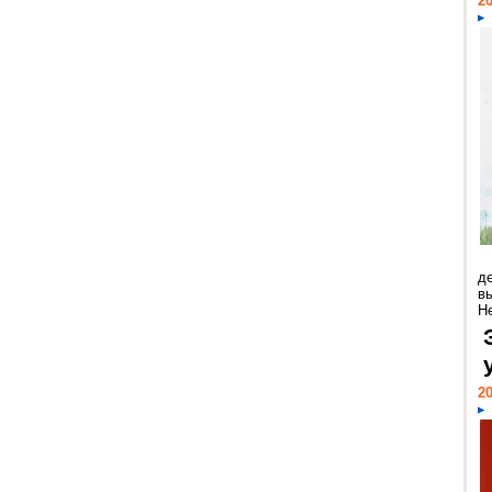
20
д
в
Н
20