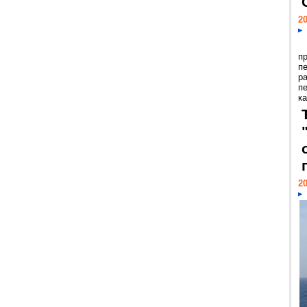
20
п
п
р
п
ка
20