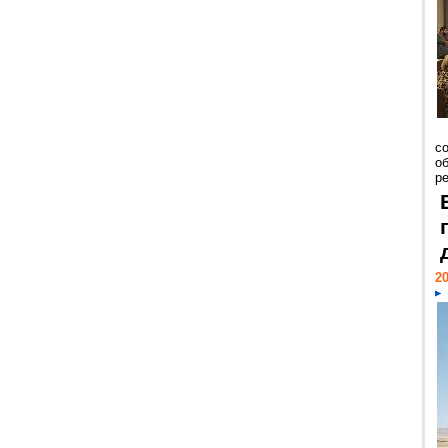
со
о
ре
20