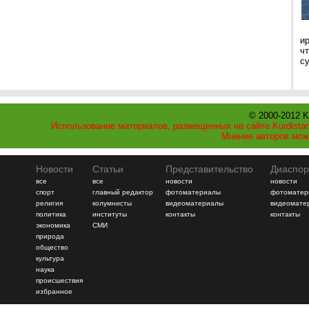
и
ч
с
© 2000-2012 K
Использование материалов, размещенных на сайте Kurdistan
Мнение авторов мож
Новости
Статьи
Представительство
Диаспор
все
все
новости
новости
спорт
главный редактор
фотоматериалы
фотоматер
религия
колумнисты
видеоматериалы
видеомате
политика
институты
контакты
контакты
экономика
СМИ
природа
общество
культура
наука
происшествия
избранное