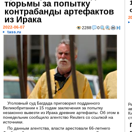
тюрьмы за попытку
контрабанды артефактов
из Ирака
20
2022-06-07
2288
0
tass.ru
Уголовный суд Багдада приговорил подданного
Р
Великобритании к 15 годам заключения за попытку
а
незаконно вывезти из Ирака древние артефакты. Об этом в
К
понедельник сообщило агентство Reuters со ссылкой на
ст
источники.
По данным агентства, власти арестовали 66-летнего