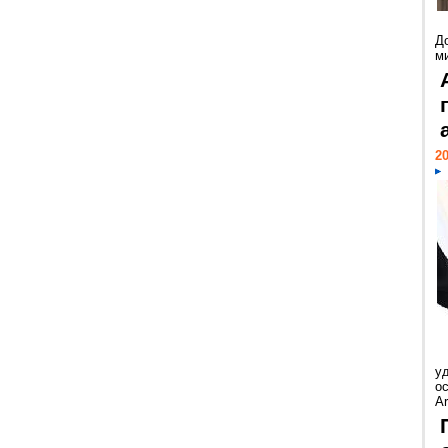
Д
м
20
у
ос
Ar