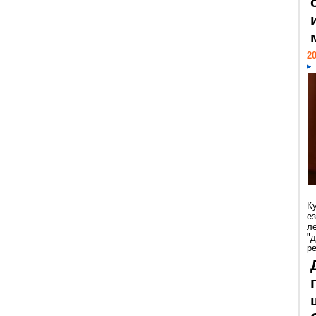
20
К
е
л
"
р