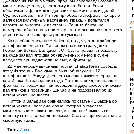
Джеймса Фиттона в международном аэропорту Багдада в
марте текущего года, поскольку в его багаже были
обнаружены фрагменты древних керамических изделий.
Суд постановил, что Фиттон приобрел артефакты, которые
являются культурным наследием Ирака, и попытался
20
незаконно вывезти их из страны. Защита британца
намерена обжаловать приговор на том основании, что в его
действиях не было преступного умысла.
Как сообщает издание National, по делу о контрабанде
артефактов вместе с Фиттоном проходил гражданин
Германии Волкер Вальдман. Он был оправдан, поскольку
на суде заявил, что два обнаруженных у него в сумке
предмета принадлежали не ему, а британцу.
22 мая информационный портал Shafaq News сообщал,
что у Фиттона и Вальдмана были обнаружены 12
артефактов из Эриду, древнего месопотамского города на
Н
юге Ирака. На заседании суда Фиттон заявил, что нашел
г
фрагменты керамики при посещении двух археологических
п
памятников в провинции Ди-Кар и не подозревал об их
в
исторической ценности.
р
Фиттон и Вальдман обвинялись по статье 41 Закона об
ре
историческом наследии Ирака, которая в качестве
максимального наказания за умышленный вывоз или
попытку вывоза археологических объектов предусматривает
смертную казнь.
Теги:
Ирак
20