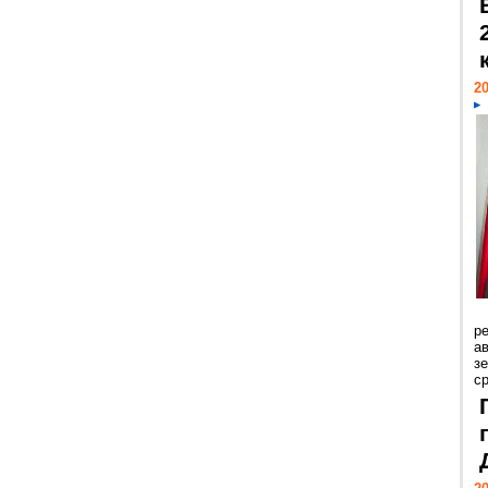
20
р
ав
з
с