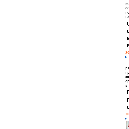
ве
с
п
го
20
р
пр
з
о
в
20