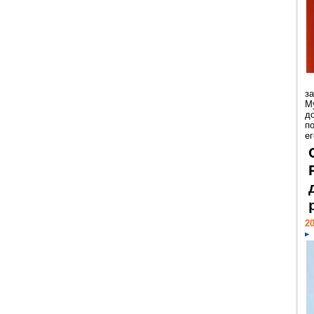
з
М
д
п
ег
20