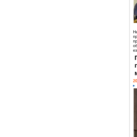
Н
п
п
о
ез
20