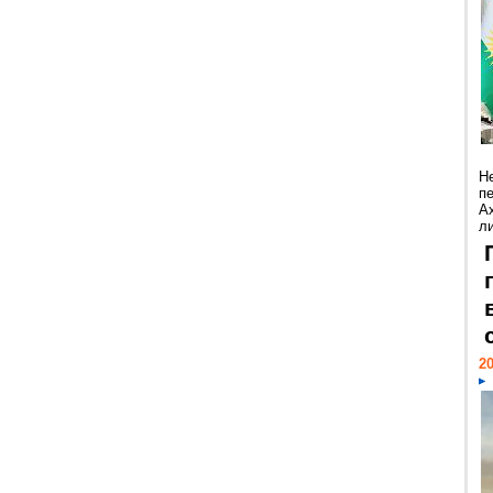
Н
п
А
ли
20