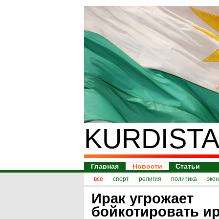
KURDISTA
Главная
Новости
Статьи
все
спорт
религия
политика
эко
Ирак угрожает
бойкотировать ир