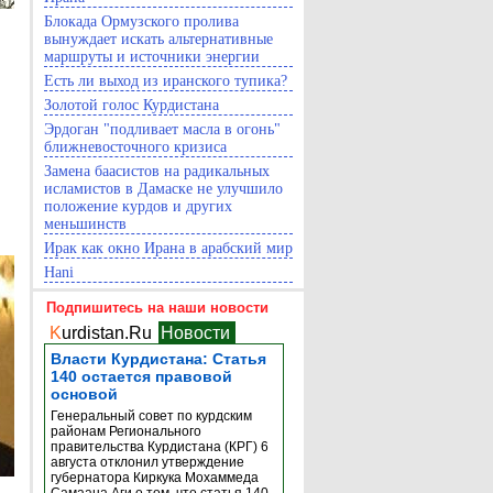
Блокада Ормузского пролива
вынуждает искать альтернативные
маршруты и источники энергии
Есть ли выход из иранского тупика?
Золотой голос Курдистана
Эрдоган "подливает масла в огонь"
ближневосточного кризиса
Замена баасистов на радикальных
исламистов в Дамаске не улучшило
положение курдов и других
меньшинств
Ирак как окно Ирана в арабский мир
Hani
Подпишитесь на наши новости
K
urdistan.Ru
Новости
Власти Курдистана: Статья
140 остается правовой
основой
Генеральный совет по курдским
районам Регионального
правительства Курдистана (КРГ) 6
августа отклонил утверждение
губернатора Киркука Мохаммеда