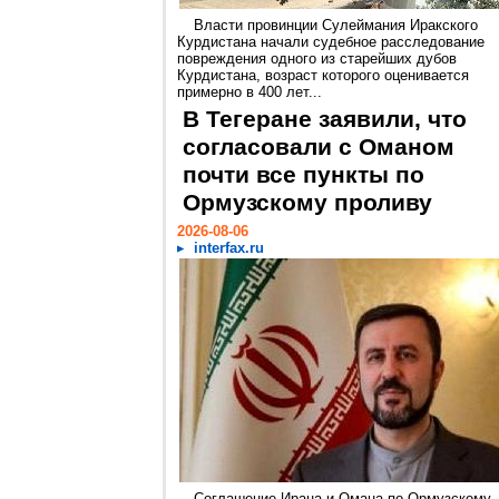
Власти провинции Сулеймания Иракского
Курдистана начали судебное расследование
повреждения одного из старейших дубов
Курдистана, возраст которого оценивается
примерно в 400 лет...
В Тегеране заявили, что
согласовали с Оманом
почти все пункты по
Ормузскому проливу
2026-08-06
interfax.ru
Соглашение Ирана и Омана по Ормузскому