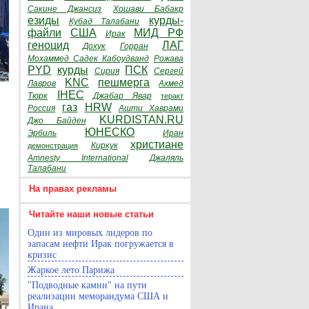
Сакине Джансиз
Хошави Бабакр
езиды
курды-
Кубад Талабани
файли
США
МИД РФ
Ирак
геноцид
ЛАГ
Дохук
Горран
Мохаммед Садек Кабоудванд
Рожава
PYD
курды
ПСК
Сирия
Сергей
KNC
пешмерга
Лавров
Ахмед
IHEC
Тюрк
Джабар Явар
теракт
газ
HRW
Россия
Ашти Хаврами
KURDISTAN.RU
Джо Байден
ЮНЕСКО
Эрбиль
Иран
христиане
Киркук
демонстрация
Amnesty International
Джаляль
Талабани
На правах рекламы
Читайте наши новые статьи
Один из мировых лидеров по
запасам нефти Ирак погружается в
кризис
Жаркое лето Парижа
"Подводные камни" на пути
реализации меморандума США и
Ирана