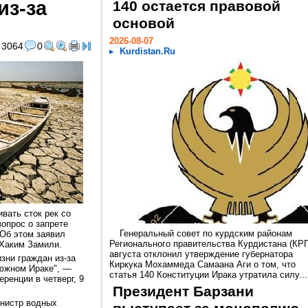
из-за
140 остается правовой
основой
2026-08-07
3064
0
Kurdistan.Ru
вать сток рек со
вопрос о запрете
Генеральный совет по курдским районам
 Об этом заявил
Регионального правительства Курдистана (КРГ
 Хаким Замили.
августа отклонил утверждение губернатора
зни граждан из-за
Киркука Мохаммеда Самаана Аги о том, что
 южном Ираке", —
статья 140 Конституции Ирака утратила силу...
ренции в четверг, 9
Президент Барзани
инистр водных