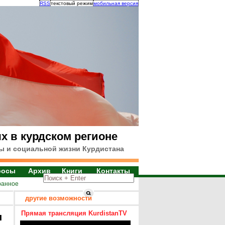
RSS
текстовый режим
мобильная версия
х в курдском регионе
ы и социальной жизни Курдистана
росы
Архив
Книги
Контакты
ранное
другие возможности
Прямая трансляция KurdistanTV
я