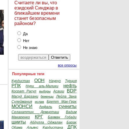
Считаете ли вы, что
езидский Синджар в
ближайшем времени
станет безопасным
районом?
Да
Нет
Не знаю
все опросы
Популярные теги
ООН
Курдистан
Науруз
Турция
РПК
нефть
Нури аль-Малики
BDP
Косрат Расул
Асаиш
выборы
Масуд Барзани
Лейла Зана
беженцы
Сулеймания
Бретт Мак-Герк
ислам
МООНСИ
сунниты
Анфаль
Селахаттин Демирташ
Вадим
КРГ
Макаренко
Бахман Гобади
шииты
Абдулла Оджалан
Барак
ДПК
Обама
Альянс Курдистана