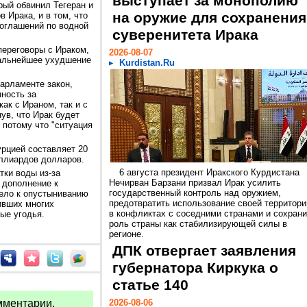
выступает за монополию
ый обвинил Тегеран и
на оружие для сохранения
 Ирака, и в том, что
оглашений по водной
суверенитета Ирака
переговоры с Ираком,
2026-08-07
дальнейшее ухудшение
Kurdistan.Ru
арламенте закон,
ность за
ак с Ираном, так и с
ув, что Ирак будет
 потому что "ситуация
урцией составляет 20
иллиардов долларов.
6 августа президент Иракского Курдистана
тки воды из-за
Нечирван Барзани призвал Ирак усилить
 дополнение к
государственный контроль над оружием,
вело к опустыниванию
предотвратить использование своей территори
ивших многих
в конфликтах с соседними странами и сохрани
ые угодья.
роль страны как стабилизирующей силы в
регионе.
ДПК отвергает заявления
губернатора Киркука о
статье 140
мментарии.
2026-08-06