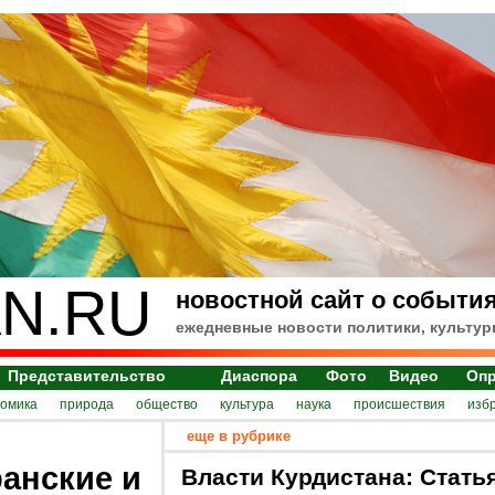
N.RU
новостной сайт о события
ежедневные новости политики, культур
Представительство
Диаспора
Фото
Видео
Оп
номика
природа
общество
культура
наука
происшествия
изб
еще в рубрике
анские и
Власти Курдистана: Стать