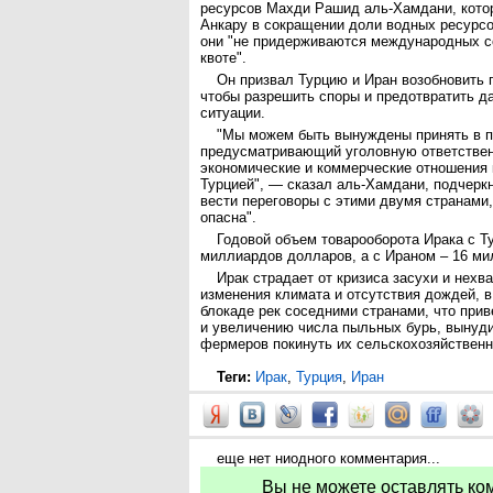
ресурсов Махди Рашид аль-Хамдани, котор
Анкару в сокращении доли водных ресурсов
они "не придерживаются международных с
квоте".
Он призвал Турцию и Иран возобновить 
чтобы разрешить споры и предотвратить 
ситуации.
"Мы можем быть вынуждены принять в п
предусматривающий уголовную ответствен
экономические и коммерческие отношения к
Турцией", — сказал аль-Хамдани, подчеркн
вести переговоры с этими двумя странами,
опасна".
Годовой объем товарооборота Ирака с Т
миллиардов долларов, а с Ираном – 16 м
Ирак страдает от кризиса засухи и нехва
изменения климата и отсутствия дождей, в
блокаде рек соседними странами, что при
и увеличению числа пыльных бурь, вынуд
фермеров покинуть их сельскохозяйственн
Теги:
Ирак
,
Турция
,
Иран
еще нет ниодного комментария...
Вы не можете оставлять ко