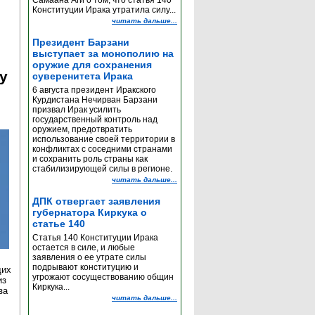
Самаана Аги о том, что статья 140
Конституции Ирака утратила силу...
читать дальше...
Президент Барзани
выступает за монополию на
оружие для сохранения
y
суверенитета Ирака
6 августа президент Иракского
Курдистана Нечирван Барзани
призвал Ирак усилить
государственный контроль над
оружием, предотвратить
использование своей территории в
конфликтах с соседними странами
и сохранить роль страны как
стабилизирующей силы в регионе.
читать дальше...
ДПК отвергает заявления
губернатора Киркука о
статье 140
Статья 140 Конституции Ирака
остается в силе, и любые
заявления о ее утрате силы
подрывают конституцию и
щих
угрожают сосуществованию общин
из
Киркука...
за
читать дальше...