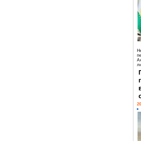
Н
п
А
ли
20