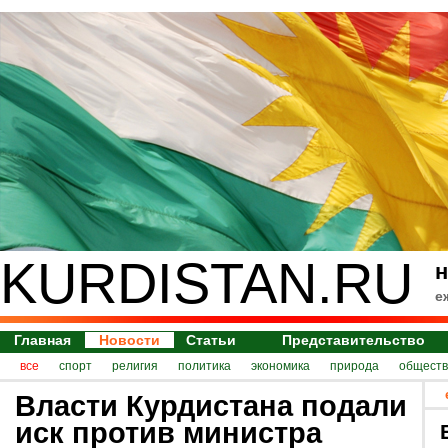
KURDISTAN.RU
н
е
Главная
Новости
Статьи
Представительство
все
спорт
религия
политика
экономика
природа
обществ
Власти Курдистана подали
иск против министра