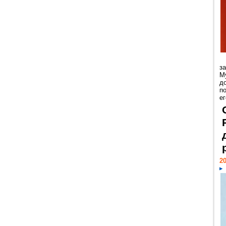
з
М
д
п
ег
20