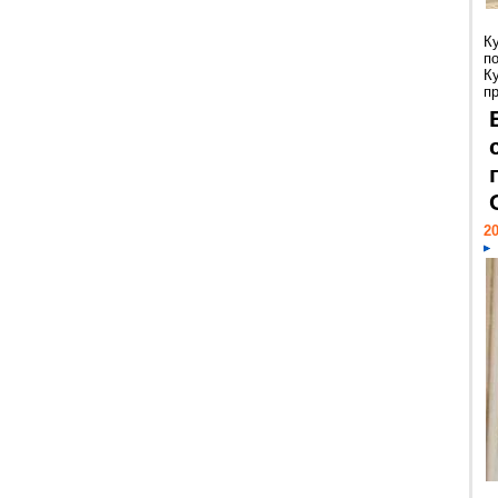
К
п
К
пр
20