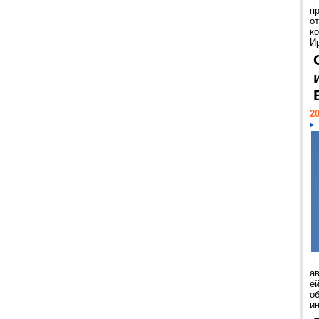
п
о
к
И
20
а
ей
о
и