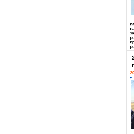
п
н
з
р
п
ре
20