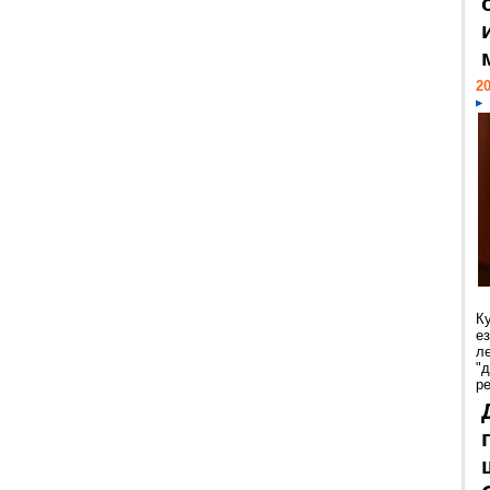
20
К
е
л
"
р