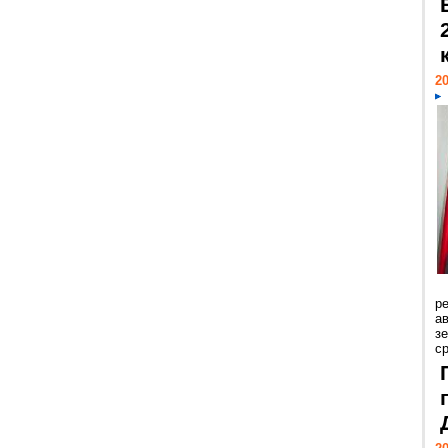
20
р
ав
з
с