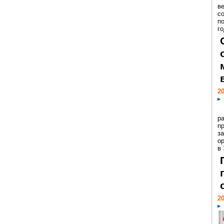
ве
с
п
го
20
р
пр
з
о
в
20