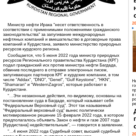
20
Министр нефти Ирака "несет ответственность в
соответствии с применимыми положениями гражданского
законодательства" за запугивание международных
нефтяных компаний и вмешательство в договорные права
компаний и Курдистана, заявило министерство природных
ресурсов курдского региона.
Сообщается, что 5 июня 2022 года министр природных
ресурсов Регионального правительства Курдистана (КРГ)
подал гражданский иск против министра нефти Багдада,
обвинив последнего в отправке электронных писем,
запугивающих партнеров КРГ и курдские компании, в том
числе "Addax", "DNO", "Genel", "Gulf Keystone", "HKN",
Н
"Shamaran" и "WesternZagros", которые работают в
г
Курдистане.
п
в
"…Эти незаконные действия, по-видимому, основаны на
р
постановлении суда в Багдаде, который называет себя
ре
"Федеральным Верховный суд". Этот так называемый
"Федеральный верховный суд" вынес политически
мотивированное решение 15 февраля 2022 года, в котором
предполагалось объявить Закон о нефти и газе 2007 года
[Курдистана] недействительным", — говорится в заявлении.
"…4 июня 2022 года Судебный совет, высший судебный
20