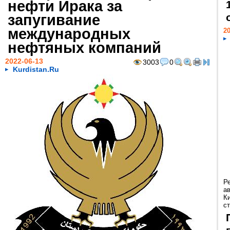
нефти Ирака за
запугивание
международных
20
нефтяных компаний
2022-06-13
3003
0
Kurdistan.Ru
Р
а
К
ст