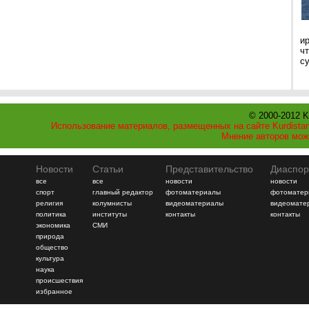
и
ч
с
© 2000-2012 K
Использование материалов, размещенных на сайте Kurdistan
Мнение авторов мож
Новости
Статьи
Представительство
Диаспор
все
все
новости
новости
спорт
главный редактор
фотоматериалы
фотоматер
религия
колумнисты
видеоматериалы
видеомате
политика
институты
контакты
контакты
экономика
СМИ
природа
общество
культура
наука
происшествия
избранное