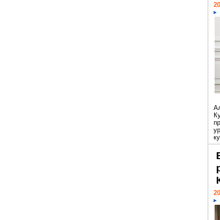
20
А
К
п
у
ку
20