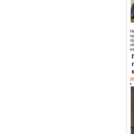
Н
п
п
о
ез
20