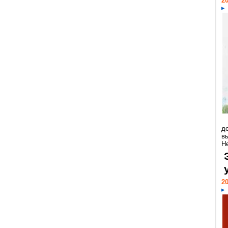
20
д
в
Н
20