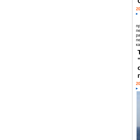
20
п
п
р
п
ка
20