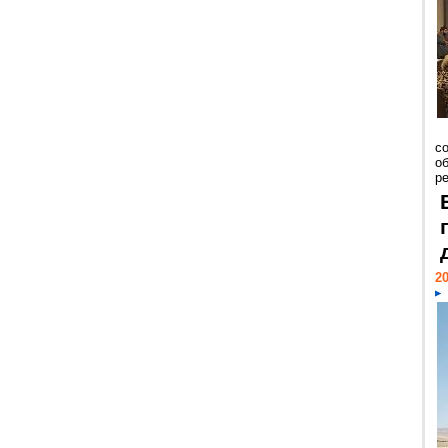
со
о
ре
20