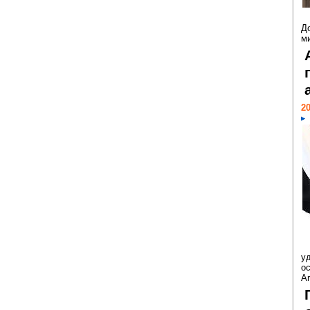
Д
м
20
у
ос
Ar