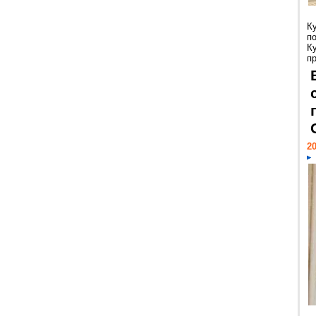
К
п
К
пр
20