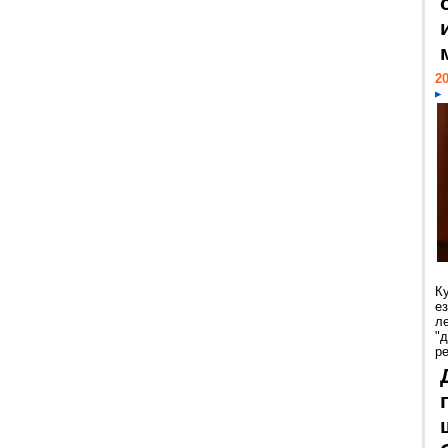
20
К
е
л
"
р