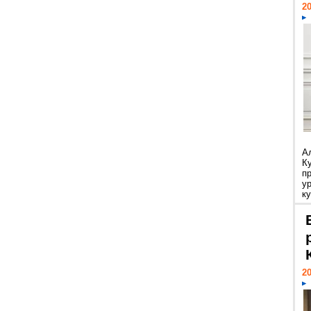
20
А
К
п
у
ку
20