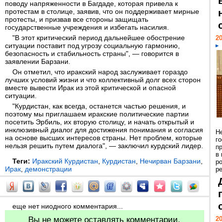
поводу напряженности в Багдаде, которая привела к
протестам в столице, заявив, что он поддерживает мирные
протесты, и призвав все стороны защищать
государственные учреждения и избегать насилия.
"В этот критический период дальнейшее обострение
20
ситуации поставит под угрозу социальную гармонию,
безопасность и стабильность страны", — говорится в
заявлении Барзани.
Он отметил, что иракский народ заслуживает гораздо
лучших условий жизни и что коллективный долг всех сторон
вместе вывести Ирак из этой критической и опасной
ситуации.
"Курдистан, как всегда, останется частью решения, и
поэтому мы приглашаем иракские политические партии
посетить Эрбиль, их вторую столицу, и начать открытый и
инклюзивный диалог для достижения понимания и согласия
Н
на основе высших интересов страны. Нет проблем, которые
г
нельзя решить путем диалога", — заключил курдский лидер.
п
в
Теги:
Иракский Курдистан
,
Курдистан
,
Нечирван Барзани
,
р
Ирак
,
демонстрации
ре
еще нет ниодного комментария...
Вы не можете оставлять комментарии.
20