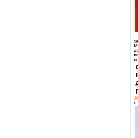
з
М
д
п
ег
20