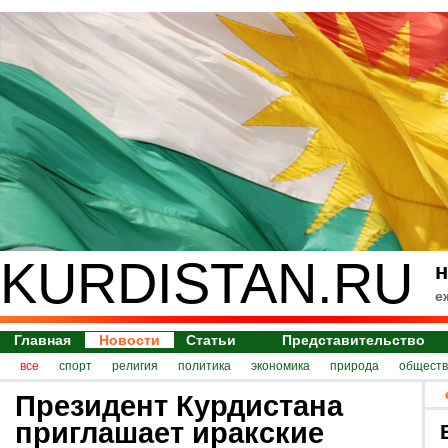
KURDISTAN.RU
н
е
Главная
Новости
Статьи
Представительство
все
спорт
религия
политика
экономика
природа
обществ
Президент Курдистана
приглашает иракские