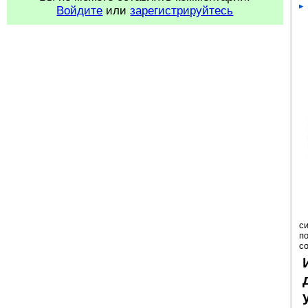
Войдите
или
зарегистрируйтесь
с
п
с