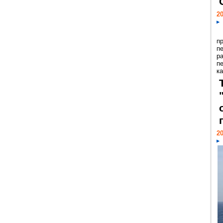
20
п
п
р
п
ка
20