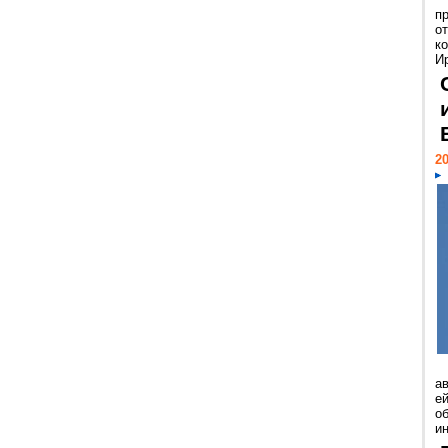
п
о
к
И
20
а
ей
о
и