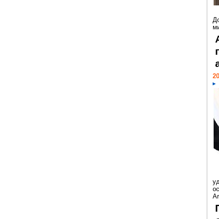
Д
м
20
у
ос
Ar