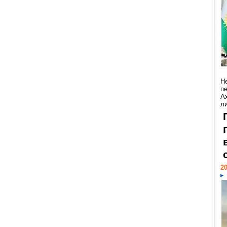
Н
п
А
ли
20