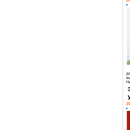
20
д
в
Н
20