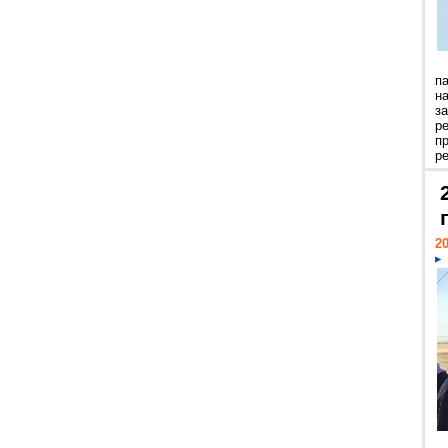
п
н
з
р
п
ре
20