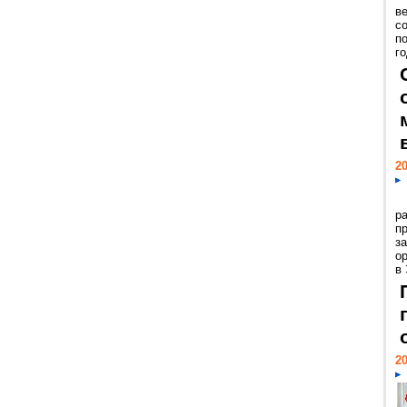
ве
с
п
го
20
р
пр
з
о
в
20