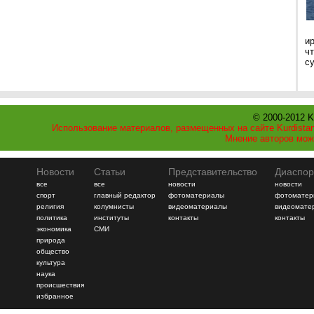
и
ч
с
© 2000-2012 K
Использование материалов, размещенных на сайте Kurdistan
Мнение авторов мож
Новости
Статьи
Представительство
Диаспор
все
все
новости
новости
спорт
главный редактор
фотоматериалы
фотоматер
религия
колумнисты
видеоматериалы
видеомате
политика
институты
контакты
контакты
экономика
СМИ
природа
общество
культура
наука
происшествия
избранное