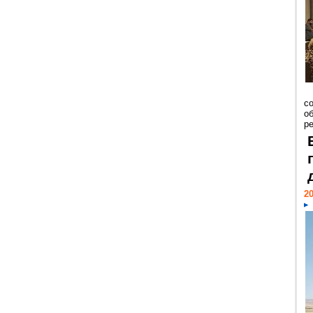
со
о
ре
20