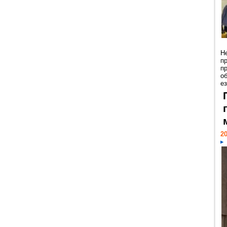
Н
п
п
о
ез
20