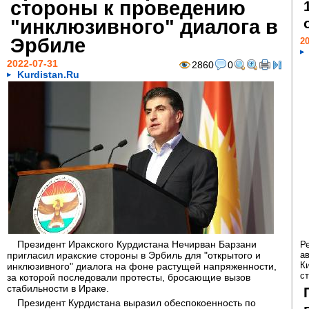
стороны к проведению
"инклюзивного" диалога в
Эрбиле
20
2022-07-31
2860
0
Kurdistan.Ru
Президент Иракского Курдистана Нечирван Барзани
Р
пригласил иракские стороны в Эрбиль для "открытого и
а
К
инклюзивного" диалога на фоне растущей напряженности,
ст
за которой последовали протесты, бросающие вызов
стабильности в Ираке.
Президент Курдистана выразил обеспокоенность по