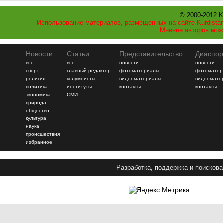
© 2000-2012 K
Использование материалов, размещенных на сайте Kurdistan
Мнение авторов мож
Новости
Статьи
Представительство
Диаспор
все
все
новости
новости
спорт
главный редактор
фотоматериалы
фотоматер
религия
колумнисты
видеоматериалы
видеомате
политика
институты
контакты
контакты
экономика
СМИ
природа
общество
культура
наука
происшествия
избранное
Разработка, поддержка и поискова