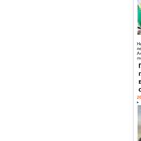
Н
п
А
ли
20