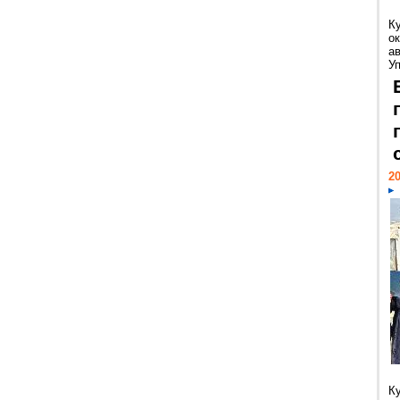
К
ок
а
У
20
К