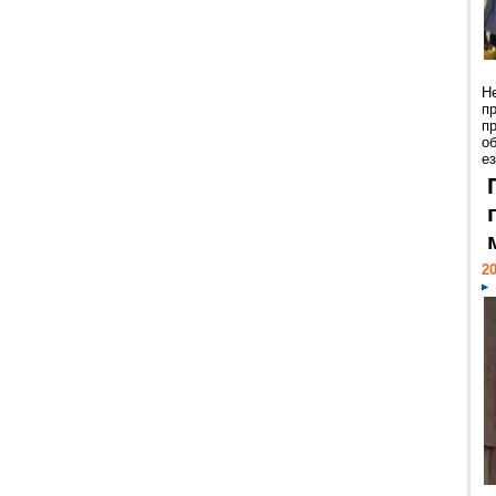
Н
п
п
о
ез
20