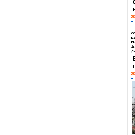
20
с
к
в
Jo
дн
20