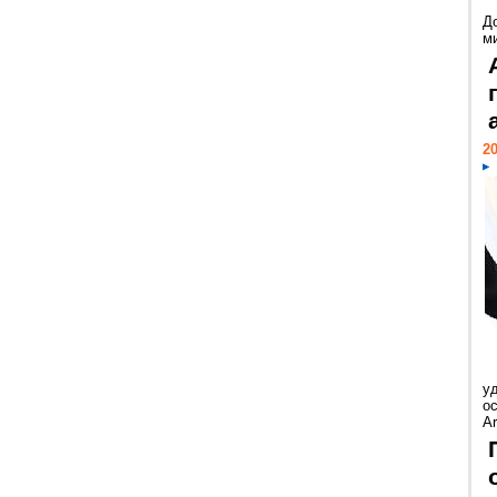
Д
м
20
у
ос
Ar