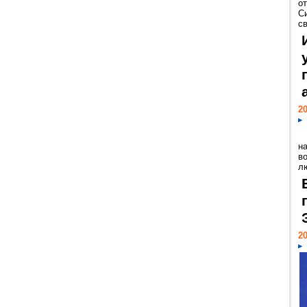
о
С
св
20
н
в
лю
20