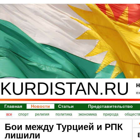
KURDISTAN.RU
н
е
Главная
Новости
Статьи
Представительство
все
спорт
религия
политика
экономика
природа
обществ
Бои между Турцией и РПК
лишили