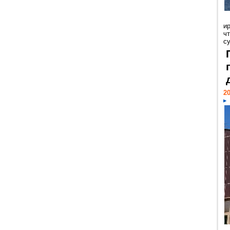
и
ч
с
20