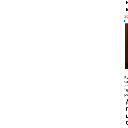
20
К
е
л
"
р