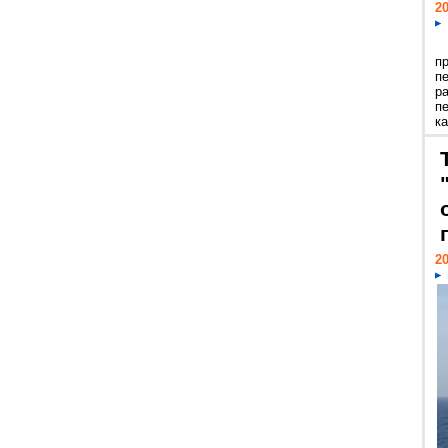
20
п
п
р
п
ка
20