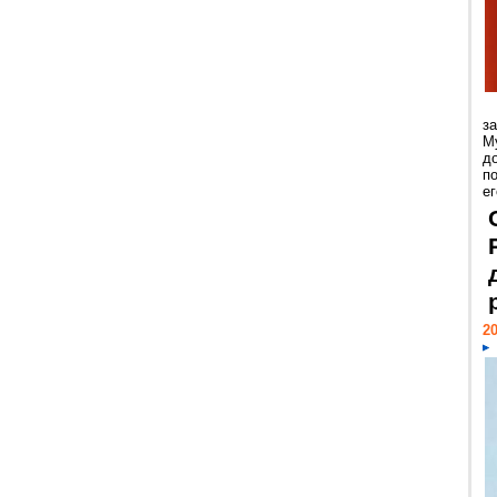
з
М
д
п
ег
20