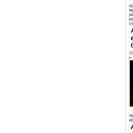
к
в
р
р
с
20
п
к