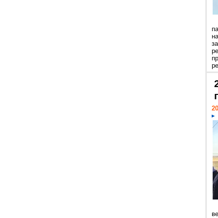
п
н
з
р
п
ре
20
ве