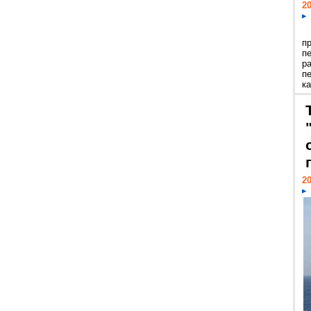
20
п
п
р
п
ка
20