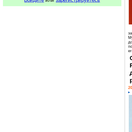
Войдите
или
зарегистрируйтесь
з
М
д
п
ег
20