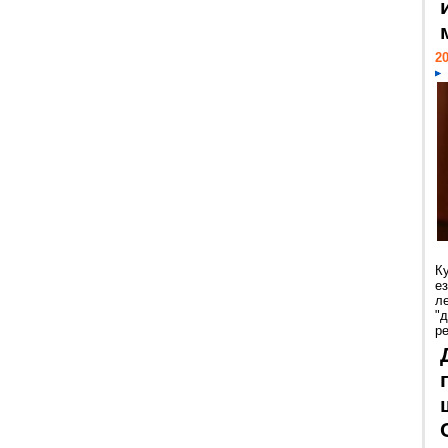
20
К
е
л
"
р