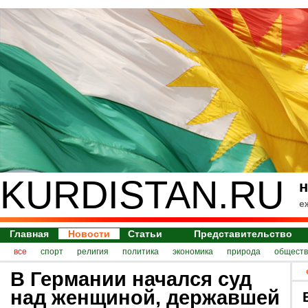
KURDISTAN.RU
н
е
Главная
Новости
Статьи
Представительство
все
спорт
религия
политика
экономика
природа
обществ
В Германии начался суд
над женщиной, державшей