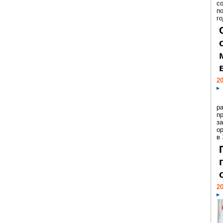
с
п
го
20
р
пр
з
о
в
20