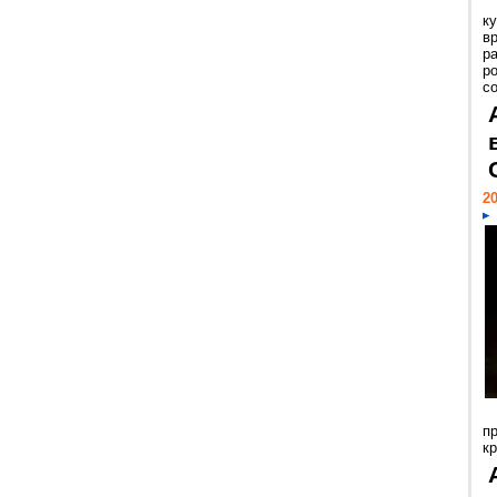
к
в
р
р
с
20
п
к