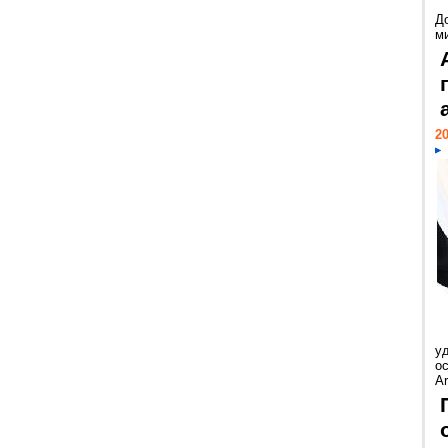
Д
м
20
у
ос
Ar