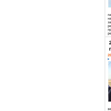
п
н
з
р
п
ре
20
ве