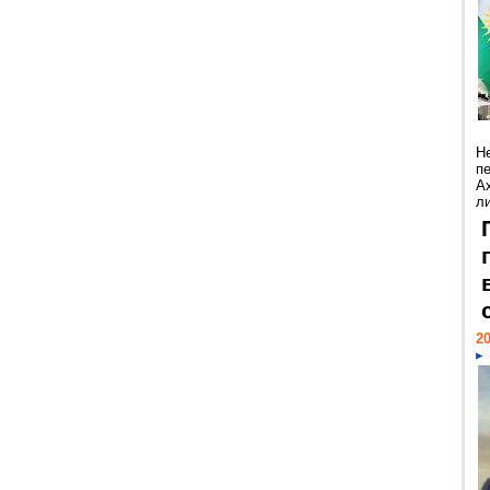
Н
п
А
ли
20