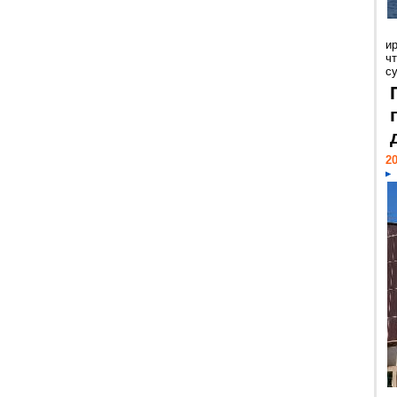
и
ч
с
20