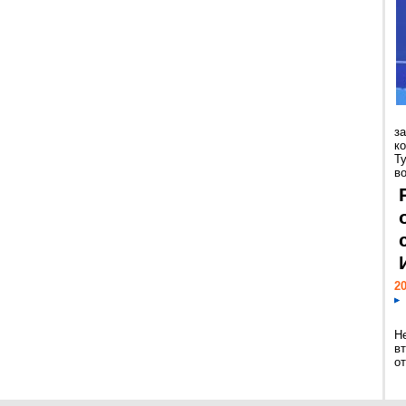
з
к
Т
во
20
Н
в
о