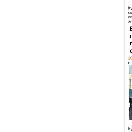
К
ок
а
У
20
К