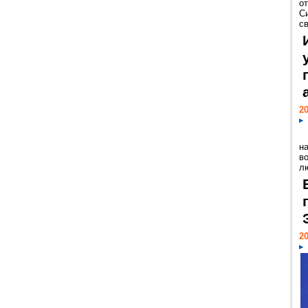
о
С
св
20
н
в
лю
20