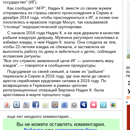
государство" (ИГ).
Как сообщает "AFP", Надин К. вместе со своим мужем
отправилась из страны своего происхождения в Сирию в
декабре 2014 года, чтобы присоединиться к ИГ, а позже они
поселились в иракском городе Мосул, так называемой
"столице" террористической группировки.
С начала 2016 года Надин К. и ее муж держали в качестве
рабыни езидскую девушку. Мужчина регулярно насиловал и
избивал езидку, о чем Надин К. знала. Она следила за тем,
чтобы 22-летняя езидка не сбежала, и заставляла ее
выполнять работу по дому и заботиться о детях, соблюдая
исламские ритуалы.
"Все это служило заявленной цели ИГ — уничтожить веру
езидов", — говорится в сообщении прокуратуры.
д
Подсудимая со своей семьей, а также их "рабыня"
в
переехали в Сирию в 2016 году, где они жили до своего
Н
ареста сирийскими курдскими силами в 2019 году. По
возвращении в Германию в рамках цепочки
репатриационных операций Берлина Надин К. была
арестована в марте прошлого года.
20
еще нет ниодного комментария...
Вы не можете оставлять комментарии.