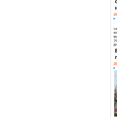
20
с
к
в
Jo
дн
20