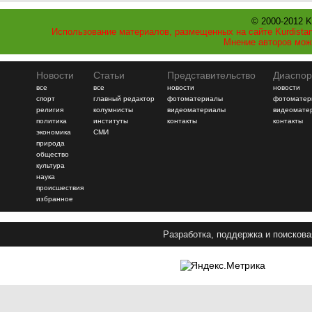
© 2000-2012 K
Использование материалов, размещенных на сайте Kurdistan
Мнение авторов мож
Новости
Статьи
Представительство
Диаспор
все
все
новости
новости
спорт
главный редактор
фотоматериалы
фотоматер
религия
колумнисты
видеоматериалы
видеомате
политика
институты
контакты
контакты
экономика
СМИ
природа
общество
культура
наука
происшествия
избранное
Разработка, поддержка и поискова