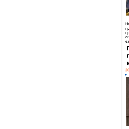
Н
п
п
о
ез
20