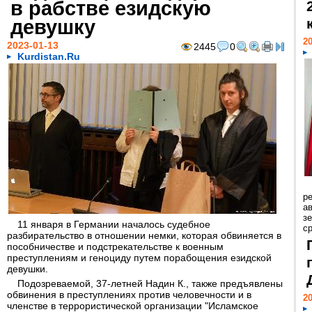
в рабстве езидскую
девушку
20
2023-01-13
2445
0
Kurdistan.Ru
р
ав
з
11 января в Германии началось судебное
с
разбирательство в отношении немки, которая обвиняется в
пособничестве и подстрекательстве к военным
преступлениям и геноциду путем порабощения езидской
девушки.
Подозреваемой, 37-летней Надин К., также предъявлены
обвинения в преступлениях против человечности и в
20
членстве в террористической организации "Исламское