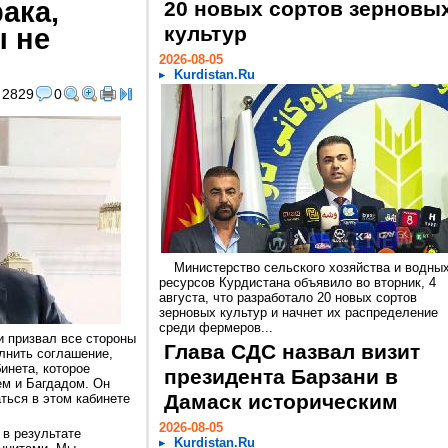
ака,
20 новых сортов зерновы
ы не
культур
2026-08-05
Kurdistan.Ru
2829
0
Министерство сельского хозяйства и водны
ресурсов Курдистана объявило во вторник, 4
августа, что разработало 20 новых сортов
зерновых культур и начнет их распределение
среди фермеров...
и призвал все стороны
Глава СДС назвал визит
лнить соглашение,
инета, которое
президента Барзани в
м и Багдадом. Он
Дамаск историческим
ться в этом кабинете
2026-08-05
в результате
Kurdistan.Ru