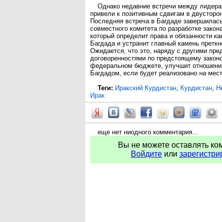
Однако недавние встречи между лидера
привели к позитивным сдвигам в двусторо
Последняя встреча в Багдаде завершилас
совместного комитета по разработке закон
который определит права и обязанности как
Багдада и устранит главный камень претк
Ожидается, что это, наряду с другими пр
договоренностями по предстоящему законо
федеральном бюджете, улучшит отношени
Багдадом, если будет реализовано на мест
Теги:
Иракский Курдистан
,
Курдистан
,
Н
Ирак
еще нет ниодного комментария...
Вы не можете оставлять ко
Войдите
или
зарегистри