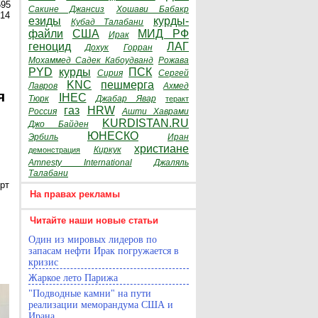
595
Сакине Джансиз
Хошави Бабакр
014
езиды
курды-
Кубад Талабани
файли
США
МИД РФ
Ирак
геноцид
ЛАГ
Дохук
Горран
Мохаммед Садек Кабоудванд
Рожава
PYD
курды
ПСК
Сирия
Сергей
KNC
пешмерга
Лавров
Ахмед
я
IHEC
Тюрк
Джабар Явар
теракт
газ
HRW
Россия
Ашти Хаврами
KURDISTAN.RU
Джо Байден
ЮНЕСКО
Эрбиль
Иран
христиане
Киркук
демонстрация
Amnesty International
Джаляль
Талабани
рт
На правах рекламы
Читайте наши новые статьи
Один из мировых лидеров по
запасам нефти Ирак погружается в
кризис
Жаркое лето Парижа
"Подводные камни" на пути
реализации меморандума США и
Ирана