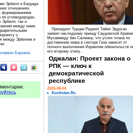
ми Эрбиля и Багдада
нних отношениях.
ь формированием
а об углеводородах,
 Эрбиля, так и
новения между ними.
Президент Турции Реджеп Тайип Эрдоган
едварительными
заявил наследному принцу Саудовской Арави
проекту о
Мухаммеду бин Салману, что успех плана по
я между Эрбилем и
достижению мира в секторе Газа зависит от
ах.
полного выполнения Израилем обязательств п
его второму этапу...
ечирван Барзани
,
Оджалан: Проект закона о
РПК — ключ к
демократической
республике
мментарии.
2026-08-04
руйтесь
Kurdistan.Ru