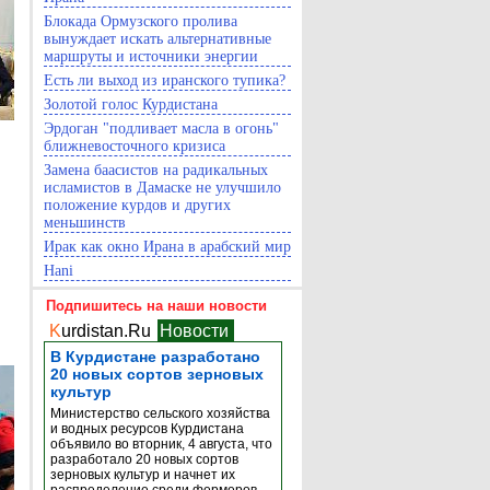
Блокада Ормузского пролива
вынуждает искать альтернативные
маршруты и источники энергии
Есть ли выход из иранского тупика?
Золотой голос Курдистана
Эрдоган "подливает масла в огонь"
ближневосточного кризиса
Замена баасистов на радикальных
исламистов в Дамаске не улучшило
положение курдов и других
меньшинств
Ирак как окно Ирана в арабский мир
Hani
Подпишитесь на наши новости
K
urdistan.Ru
Новости
В Курдистане разработано
20 новых сортов зерновых
культур
Министерство сельского хозяйства
и водных ресурсов Курдистана
объявило во вторник, 4 августа, что
разработало 20 новых сортов
зерновых культур и начнет их