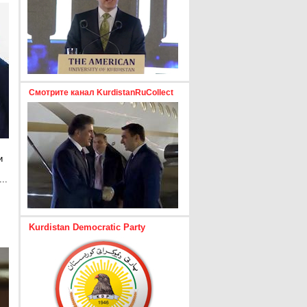
Смотрите канал KurdistanRuCollect
и
..
е
Kurdistan Democratic Party