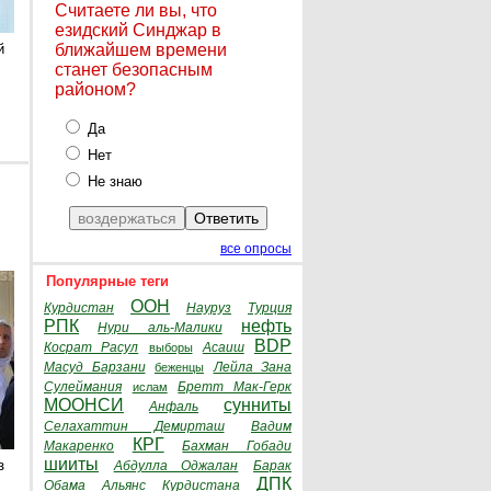
Считаете ли вы, что
езидский Синджар в
й
ближайшем времени
станет безопасным
районом?
Да
Нет
Не знаю
все опросы
Популярные теги
ООН
Курдистан
Науруз
Турция
РПК
нефть
Нури аль-Малики
BDP
Косрат Расул
Асаиш
выборы
Масуд Барзани
Лейла Зана
беженцы
Сулеймания
Бретт Мак-Герк
ислам
МООНСИ
сунниты
Анфаль
Селахаттин Демирташ
Вадим
КРГ
Макаренко
Бахман Гобади
шииты
з
Абдулла Оджалан
Барак
ДПК
Обама
Альянс Курдистана