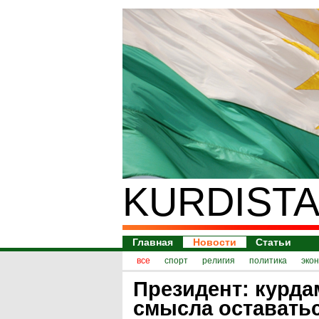
KURDISTA
Главная
Новости
Статьи
все
спорт
религия
политика
эко
Президент: курда
смысла оставатьс