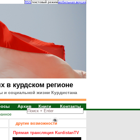
RSS
текстовый режим
мобильная версия
х в курдском регионе
ы и социальной жизни Курдистана
росы
Архив
Книги
Контакты
ранное
другие возможности
Прямая трансляция KurdistanTV