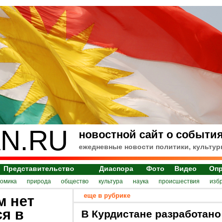
N.RU
новостной сайт о события
ежедневные новости политики, культур
Представительство
Диаспора
Фото
Видео
Оп
номика
природа
общество
культура
наука
происшествия
изб
еще в рубрике
м нет
я в
В Курдистане разработано