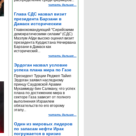
распределение среди фермеров...
читать дальше...
Глава СДС назвал визит
президента Барзани в
Дамаск историческим
Главнокомандующий "Сирийскими
демократическими силами" (СДС)
Мазлум Абди высоко оценил визит
президента Курдистана Нечирвана
Барзани в Дамаск как
исторический...
читать дальше...
Эрдоган назвал условие
успеха плана мира по Газе
Президент Турции Реджеп Тайип
Эрдоган заявил наследному
принцу Саудовской Аравии
Мухаммеду бин Салману, что успех
плана по достижению мира в
секторе Газа зависит от полного
выполнения Израилем
обязательств по его второму
этапу...
читать дальше...
Один из мировых лидеров
по запасам нефти Ирак
погружается в кризис