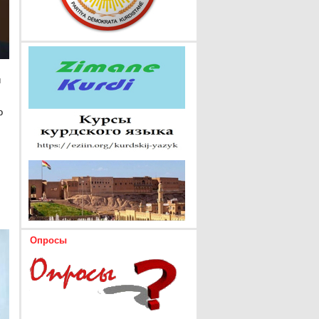
и
о
Опросы