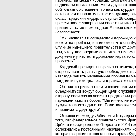
партнерства между курдами, шиитами и с
подписали соглашение. Если другие сторо
соблюдать соглашение, то нам как курдам
оставаться в правительстве и я думаю, он
сказал курдский лидер, выступая 19 февр
прессы после завершения своего визита в 
принял участие в ежегодной Мюнхенской 
безопасности.
"Мы написали и определили дорожную к
всех этих проблем, и надеемся, что она бу
Отличие нынешнего правительства от друг
том, что у нас впервые есть что-то письмен
документе у нас есть дорожная карта того,
проблемы".
Курдский президент выразил оптимизм, 
стороны понять растущую необходимость и
навсегда решить нерешенные проблемы м
Багдадом путем диалога и в рамках консти
Он также призвал политические партии 
объединиться вокруг общей цели служения
сторону свои разногласия в преддверии р
парламентских выборов: "Мы ничего не мо
Курдистана без единства. Политические с
и принимать друг друга".
Отношения между Эрбилем и Багдадом 
того, как федеральное правительство Ира
Эрбиля в федеральном бюджете в 2014 го
осложнялись постоянными нарушениями ко
которая закрепляет финансовые права Кур