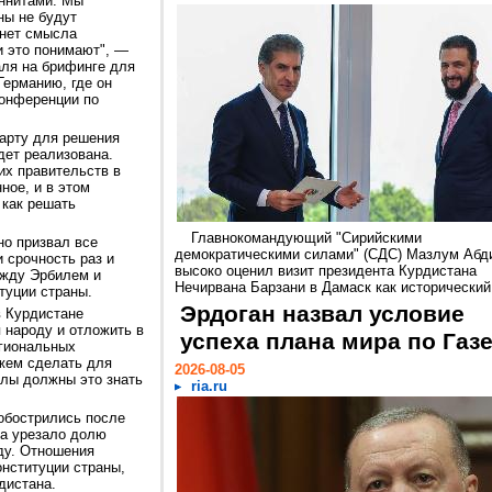
уннитами. Мы
ны не будут
 нет смысла
и это понимают", —
аля на брифинге для
Германию, где он
конференции по
арту для решения
дет реализована.
их правительств в
ное, и в этом
 как решать
Главнокомандующий "Сирийскими
но призвал все
демократическими силами" (СДС) Мазлум Абд
 срочность раз и
высоко оценил визит президента Курдистана
ежду Эрбилем и
Нечирвана Барзани в Дамаск как исторический.
туции страны.
Эрдоган назвал условие
в Курдистане
 народу и отложить в
успеха плана мира по Газ
егиональных
жем сделать для
2026-08-05
илы должны это знать
ria.ru
обострились после
ка урезало долю
ду. Отношения
нституции страны,
дистана.