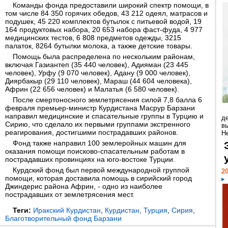
Команды фонда предоставили широкий спектр помощи, в
том числе 84 350 горячих обедов, 43 212 одеял, матрасов и
подушек, 45 220 комплектов бутылок с питьевой водой, 19
164 продуктовых набора, 20 653 набора фаст-фуда, 4 977
медицинских тестов, 6 808 предметов одежды, 3215
палаток, 8264 бутылки молока, а также детские товары.
Помощь была распределена по нескольким районам,
включая Газиантеп (35 440 человек), Адияман (23 445
человек), Урфу (9 070 человек), Адану (9 000 человек),
Диярбакыр (29 110 человек), Мараш (44 604 человека),
Африн (22 656 человек) и Малатья (6 580 человек).
После смертоносного землетрясения силой 7,8 балла 6
февраля премьер-министр Курдистана Масрур Барзани
направил медицинские и спасательные группы в Турцию и
д
Сирию, что сделало их первыми группами экстренного
в
реагирования, достигшими пострадавших районов.
Н
Фонд также направил 100 землеройных машин для
оказания помощи поисково-спасательным работам в
пострадавших провинциях на юго-востоке Турции.
Курдский фонд был первой международной группой
20
помощи, которая доставила помощь в сирийский город
Джиндерис района Африн, - одно из наиболее
пострадавших от землетрясения мест.
Теги:
Иракский Курдистан
,
Курдистан
,
Турция
,
Сирия
,
Благотворительный фонд Барзани