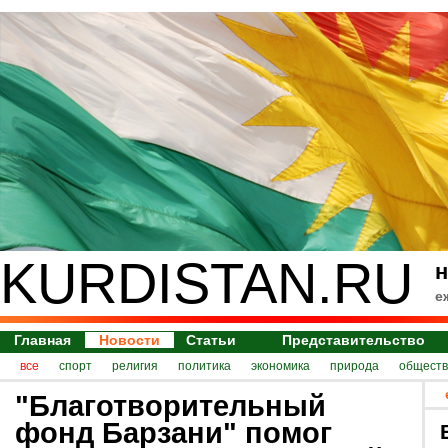
KURDISTAN.RU
н
е
Главная
Новости
Статьи
Представительство
все
спорт
религия
политика
экономика
природа
обществ
"Благотворительный
фонд Барзани" помог