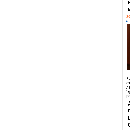
20
К
е
л
"
р