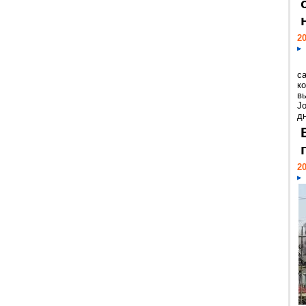
20
с
к
в
Jo
дн
20