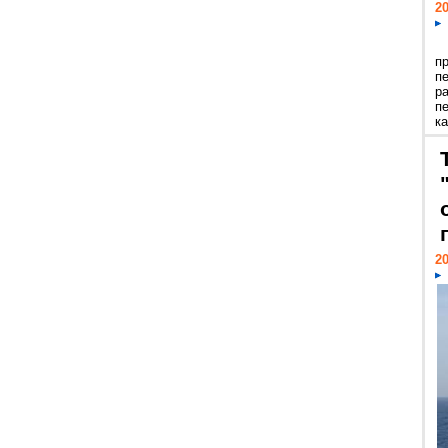
20
п
п
р
п
ка
20