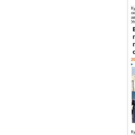
К
ок
а
У
20
К