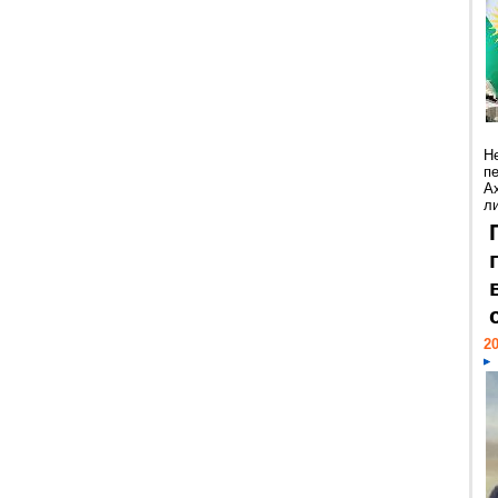
Н
п
А
ли
20