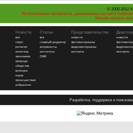
© 2000-2012 K
Использование материалов, размещенных на сайте Kurdistan
Мнение авторов мож
Новости
Статьи
Представительство
Диаспор
все
все
новости
новости
спорт
главный редактор
фотоматериалы
фотоматер
религия
колумнисты
видеоматериалы
видеомате
политика
институты
контакты
контакты
экономика
СМИ
природа
общество
культура
наука
происшествия
избранное
Разработка, поддержка и поискова