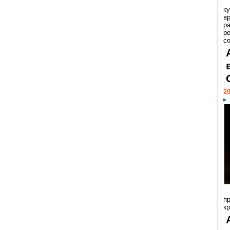
к
в
р
р
с
20
п
к