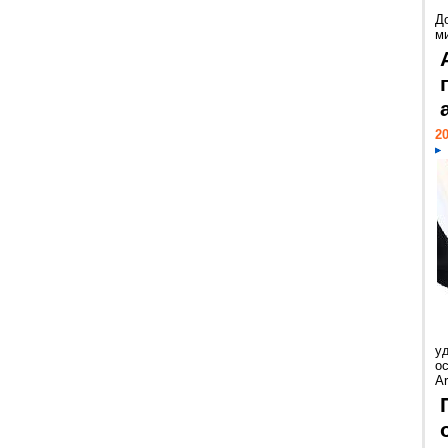
Д
м
20
у
ос
Ar