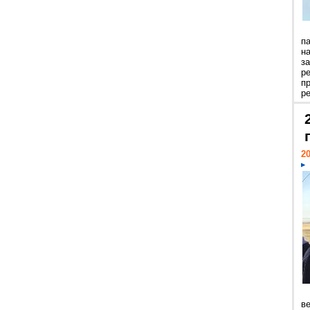
п
н
з
р
п
ре
20
ве