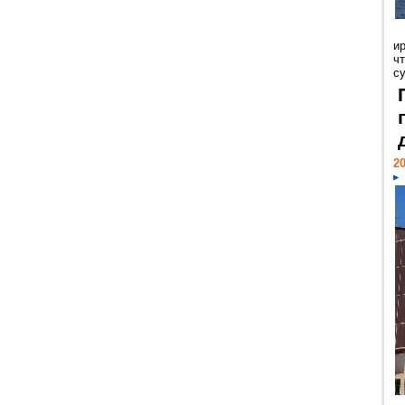
и
ч
с
20