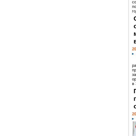
с
п
го
20
р
пр
з
о
в
20