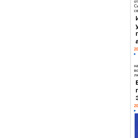
о
С
св
20
н
в
лю
20