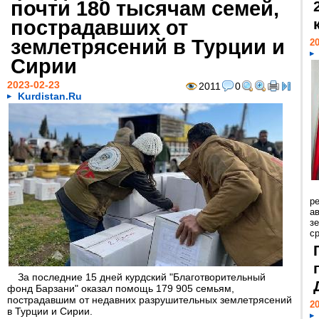
почти 180 тысячам семей,
пострадавших от
землетрясений в Турции и
20
Сирии
2023-02-23
2011
0
Kurdistan.Ru
р
ав
з
с
За последние 15 дней курдский "Благотворительный
фонд Барзани" оказал помощь 179 905 семьям,
пострадавшим от недавних разрушительных землетрясений
20
в Турции и Сирии.