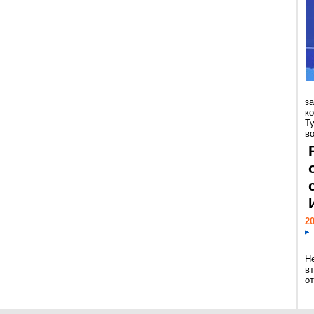
з
к
Т
во
20
Н
в
о