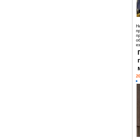
Н
п
п
о
ез
20