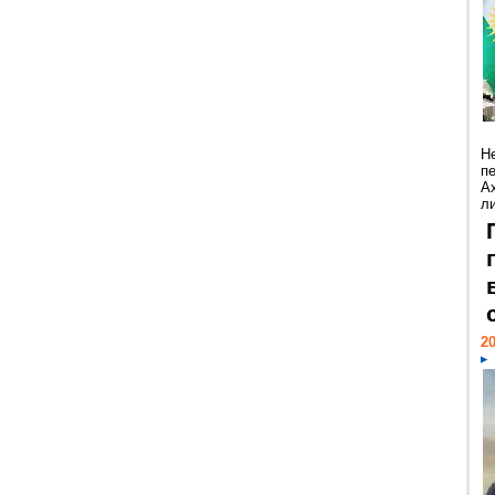
Н
п
А
ли
20