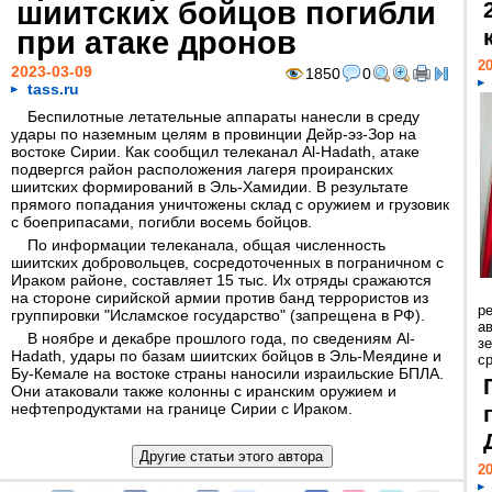
шиитских бойцов погибли
при атаке дронов
20
2023-03-09
1850
0
tass.ru
Беспилотные летательные аппараты нанесли в среду
удары по наземным целям в провинции Дейр-эз-Зор на
востоке Сирии. Как сообщил телеканал Al-Hadath, атаке
подвергся район расположения лагеря проиранских
шиитских формирований в Эль-Хамидии. В результате
прямого попадания уничтожены склад с оружием и грузовик
с боеприпасами, погибли восемь бойцов.
По информации телеканала, общая численность
шиитских добровольцев, сосредоточенных в пограничном с
Ираком районе, составляет 15 тыс. Их отряды сражаются
на стороне сирийской армии против банд террористов из
р
группировки "Исламское государство" (запрещена в РФ).
ав
В ноябре и декабре прошлого года, по сведениям Al-
з
Hadath, удары по базам шиитских бойцов в Эль-Меядине и
с
Бу-Кемале на востоке страны наносили израильские БПЛА.
Они атаковали также колонны с иранским оружием и
нефтепродуктами на границе Сирии с Ираком.
20