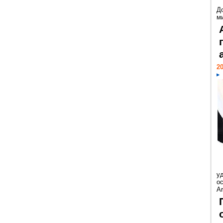
Д
м
20
у
ос
Ar