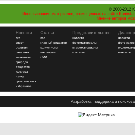
© 2000-2012 K
Использование материалов, размещенных на сайте Kurdistan
Мнение авторов мож
Новости
Статьи
Представительство
Диаспор
все
все
новости
новости
спорт
главный редактор
фотоматериалы
фотоматер
религия
колумнисты
видеоматериалы
видеомате
политика
институты
контакты
контакты
экономика
СМИ
природа
общество
культура
наука
происшествия
избранное
Разработка, поддержка и поискова