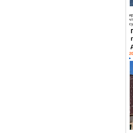
и
ч
с
20