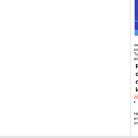
з
к
Т
во
20
Н
в
о