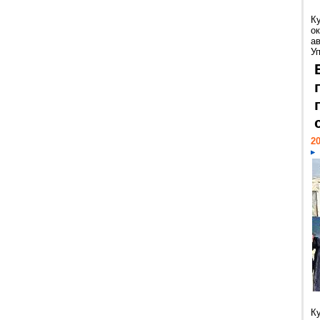
К
ок
а
У
20
К