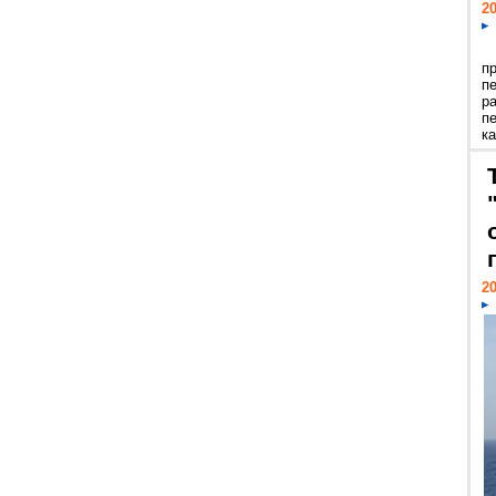
20
п
п
р
п
ка
20