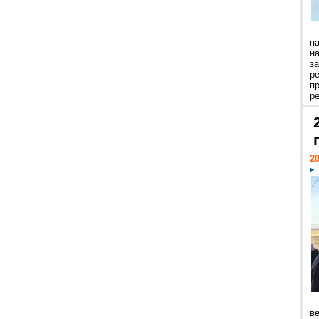
п
н
з
р
п
ре
20
ве