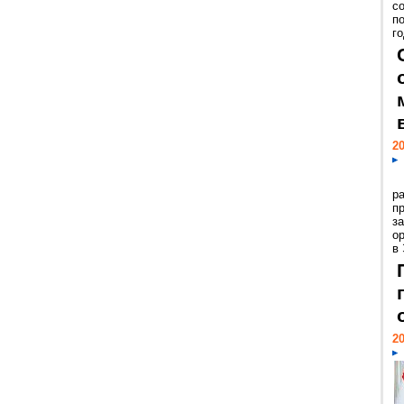
с
п
го
20
р
пр
з
о
в
20