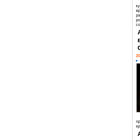
к
в
р
р
с
20
п
к