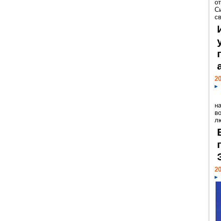
о
С
св
20
н
в
лю
20