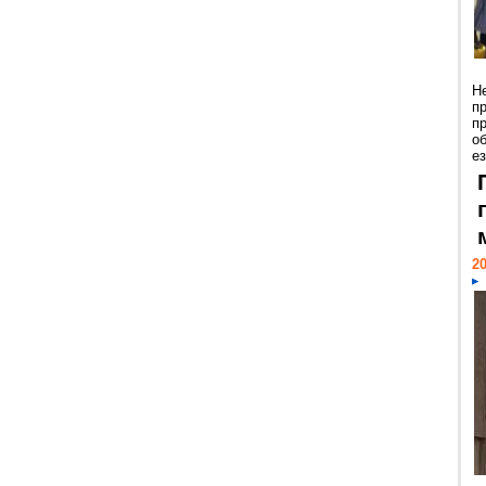
Н
п
п
о
ез
20