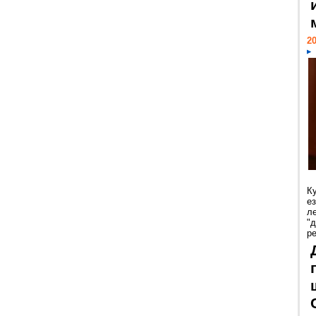
20
К
е
л
"
р