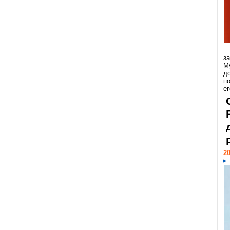
з
М
д
п
ег
20