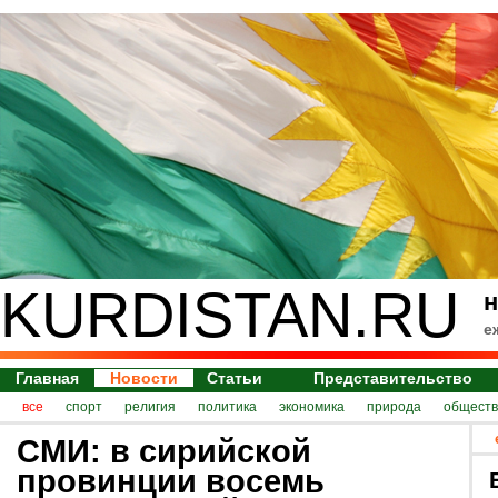
KURDISTAN.RU
н
е
Главная
Новости
Статьи
Представительство
все
спорт
религия
политика
экономика
природа
обществ
СМИ: в сирийской
провинции восемь