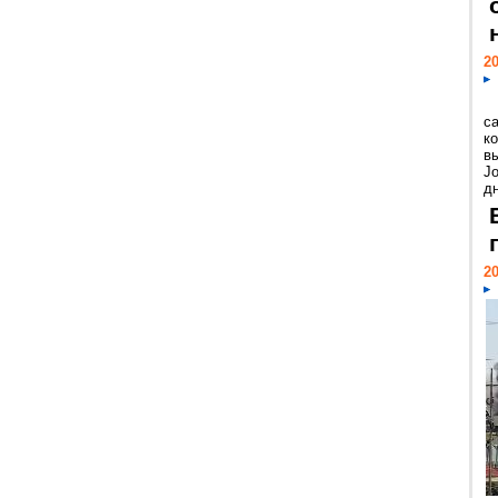
20
с
к
в
Jo
дн
20