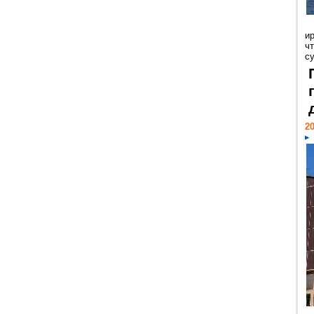
и
ч
с
20