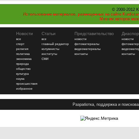
© 2000-2012 K
Использование материалов, размещенных на сайте Kurdistan
Мнение авторов мож
Новости
Статьи
Представительство
Диаспор
все
все
новости
новости
спорт
главный редактор
фотоматериалы
фотоматер
религия
колумнисты
видеоматериалы
видеомате
политика
институты
контакты
контакты
экономика
СМИ
природа
общество
культура
наука
происшествия
избранное
Разработка, поддержка и поискова