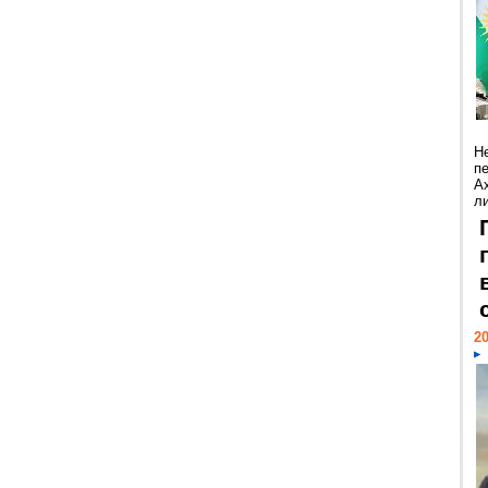
Н
п
А
ли
20