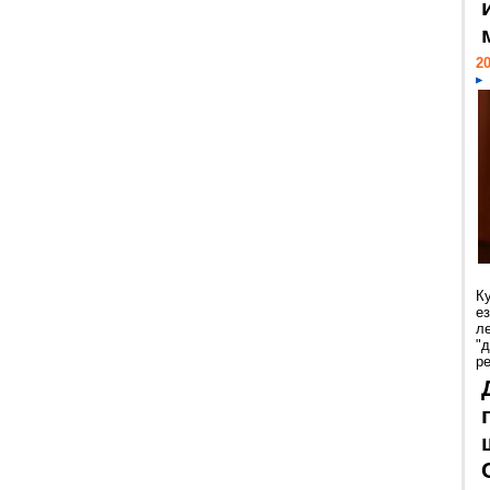
20
К
е
л
"
р