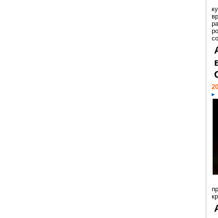
к
в
р
р
с
20
п
к