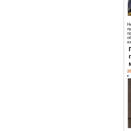
Н
п
п
о
ез
20