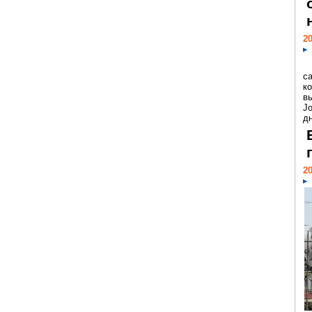
20
с
к
в
Jo
дн
20