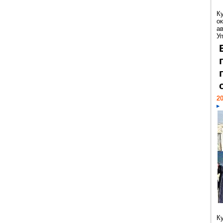
К
ок
а
У
20
К