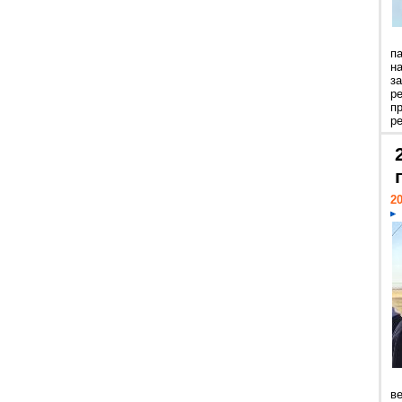
п
н
з
р
п
ре
20
ве