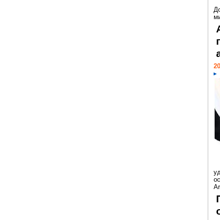
Д
м
20
у
ос
Ar