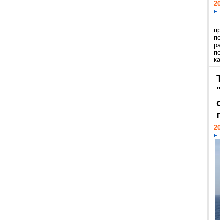
20
п
п
р
п
ка
20