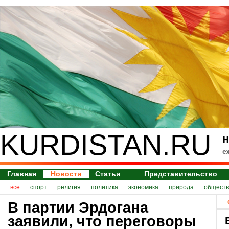
KURDISTAN.RU
н
е
Главная
Новости
Статьи
Представительство
все
спорт
религия
политика
экономика
природа
обществ
В партии Эрдогана
заявили, что переговоры