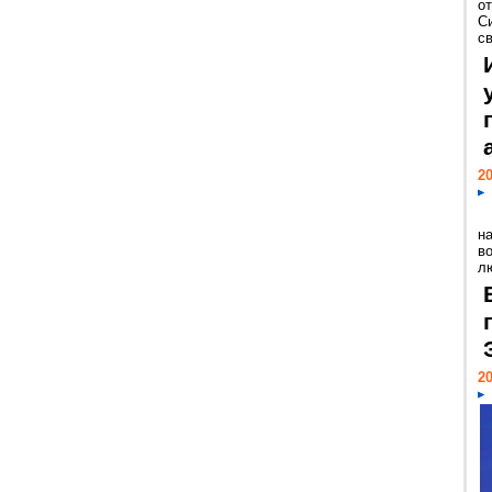
о
С
св
20
н
в
лю
20