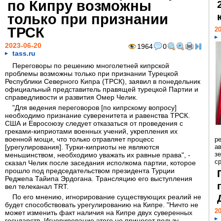
по Кипру возможны
только при признании
ТРСК
20
2023-06-20
1964
0
tass.ru
Переговоры по решению многолетней кипрской
проблемы возможны только при признании Турецкой
Республики Северного Кипра (ТРСК), заявил в понедельник
официальный представитель правящей турецкой Партии и
справедливости и развития Омер Челик.
"Для ведения переговоров [по кипрскому вопросу]
необходимо признание суверенитета и равенства ТРСК.
США и Евросоюзу следует отказаться от проведения с
греками-киприотами военных учений, укрепления их
военной мощи, что только отравляет процесс
р
[урегулирования]. Турки-киприоты не являются
ав
з
меньшинством, необходимо уважать их равные права", -
с
сказал Челик после заседания исполкома партии, которое
прошло под председательством президента Турции
Реджепа Тайипа Эрдогана. Трансляцию его выступления
вел телеканал TRT.
По его мнению, игнорирование существующих реалий не
будет способствовать урегулированию на Кипре. "Ничто не
20
может изменить факт наличия на Кипре двух суверенных
государств. Игнорирование этого не принесет пользу