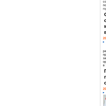
с
п
го
20
р
пр
з
о
в
20