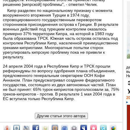
решению [кипрской] проблемы", - отметил Челик.
Кипр разделен по национальному признаку с момента
вооруженного вторжения Турции в 1974 году,
спровоцированного государственным переворотом
сторонников присоединения острова к Греции. В результате
военных действий под турецким контролем оказалось
примерно 37% территории Кипра, на которой в 1983 году
была образована ТРСК. Южная часть острова осталась под
контролем Республики Кипр, населенной преимущественно
греками-киприотами. Многократные попытки сторон
урегулировать кипрскую проблему пока не привели к
результату.
24 апреля 2004 года в Республике Кипр и ТРСК прошли
д
референдумы по вопросу одобрения плана объединения,
в
предложенного генеральным секретарем ООН Кофи
Н
Аннаном. План предусматривал создание федеративного
государства, состоящего из двух автономных частей. План
не был принят: 65% турок-киприотов проголосовали за, 75%
греков-киприотов - против. В результате 1 мая 2004 года в
20
ЕС вступила только Республика Кипр.