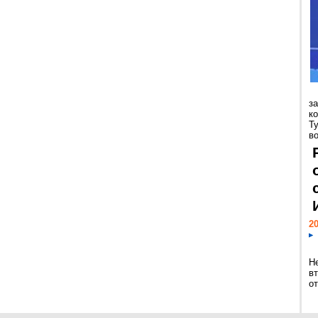
з
к
Т
во
20
Н
в
о