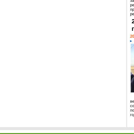
з
р
п
ре
20
ве
с
п
го