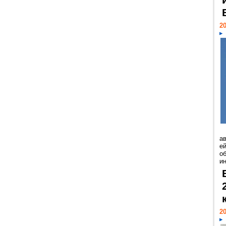
20
а
ей
о
и
20