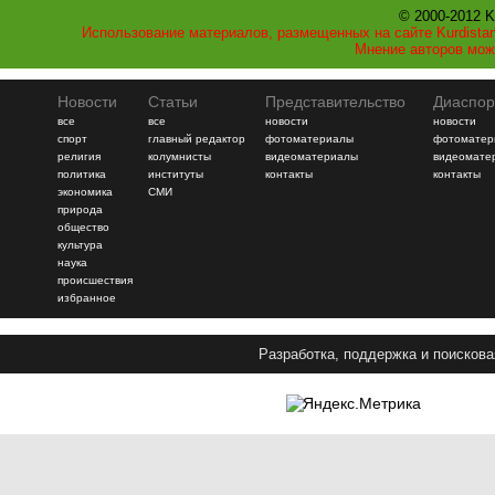
© 2000-2012 K
Использование материалов, размещенных на сайте Kurdistan
Мнение авторов мож
Новости
Статьи
Представительство
Диаспор
все
все
новости
новости
спорт
главный редактор
фотоматериалы
фотоматер
религия
колумнисты
видеоматериалы
видеомате
политика
институты
контакты
контакты
экономика
СМИ
природа
общество
культура
наука
происшествия
избранное
Разработка, поддержка и поискова