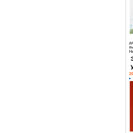
д
в
Н
20