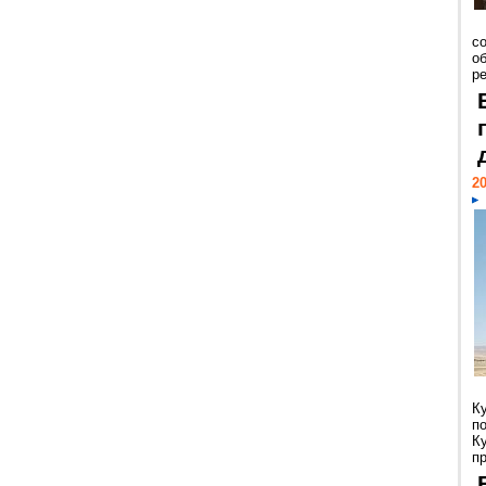
со
о
ре
20
К
п
К
пр