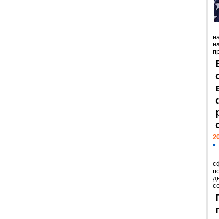
н
н
пр
20
с
п
д
се