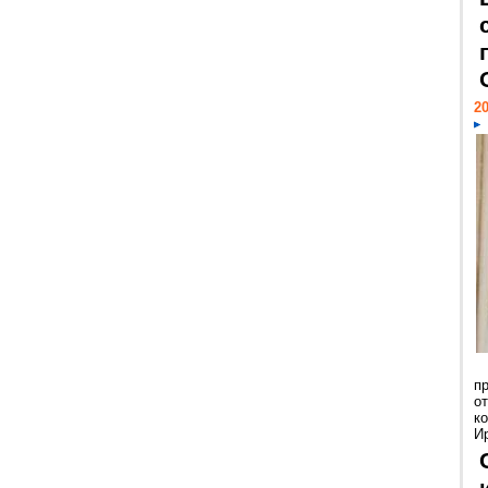
20
п
о
к
И