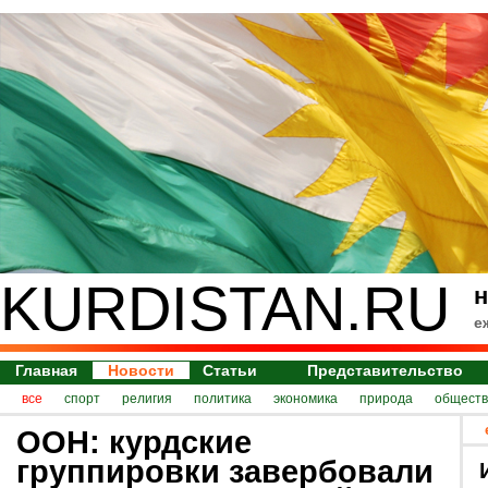
KURDISTAN.RU
н
е
Главная
Новости
Статьи
Представительство
все
спорт
религия
политика
экономика
природа
обществ
ООН: курдские
группировки завербовали