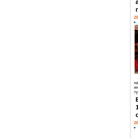
20
н
и
ту
20