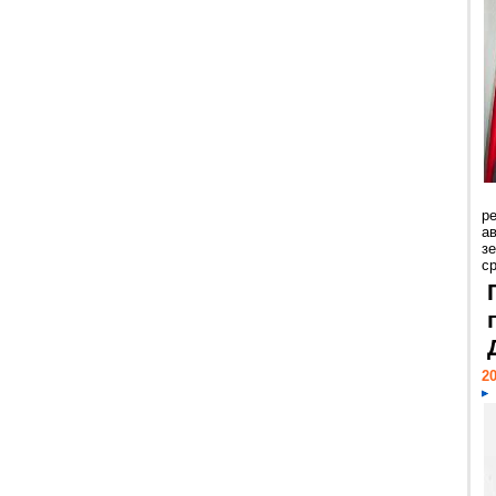
р
ав
з
с
20