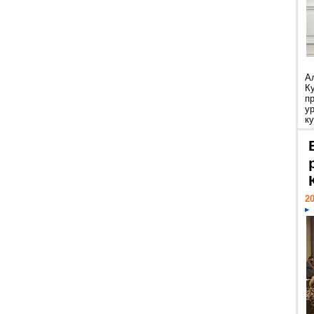
А
К
п
у
ку
20