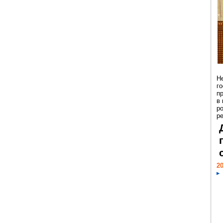
Н
г
п
в
р
ре
20