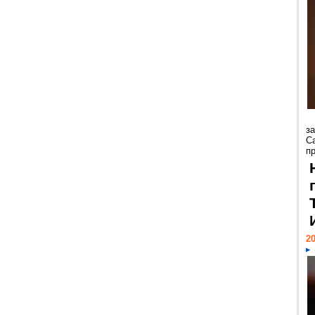
з
С
пр
20