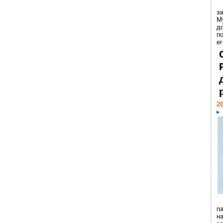
з
М
д
п
ег
20
п
н