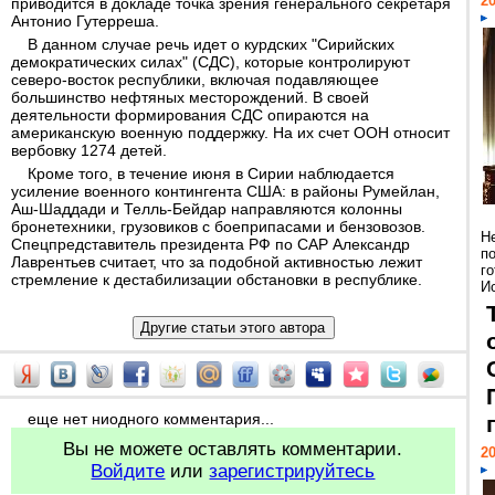
20
приводится в докладе точка зрения генерального секретаря
Антонио Гутерреша.
В данном случае речь идет о курдских "Сирийских
демократических силах" (СДС), которые контролируют
северо-восток республики, включая подавляющее
большинство нефтяных месторождений. В своей
деятельности формирования СДС опираются на
американскую военную поддержку. На их счет ООН относит
вербовку 1274 детей.
Кроме того, в течение июня в Сирии наблюдается
усиление военного контингента США: в районы Румейлан,
Аш-Шаддади и Телль-Бейдар направляются колонны
бронетехники, грузовиков с боеприпасами и бензовозов.
Н
Спецпредставитель президента РФ по САР Александр
п
Лаврентьев считает, что за подобной активностью лежит
г
стремление к дестабилизации обстановки в республике.
Ис
еще нет ниодного комментария...
Вы не можете оставлять комментарии.
20
Войдите
или
зарегистрируйтесь