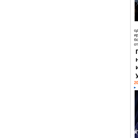
о
и
б
от
20