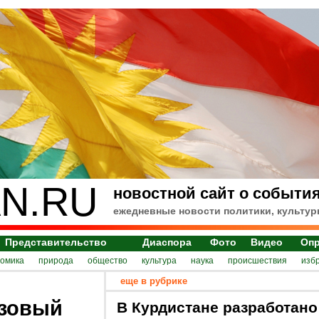
N.RU
новостной сайт о события
ежедневные новости политики, культур
Представительство
Диаспора
Фото
Видео
Оп
номика
природа
общество
культура
наука
происшествия
изб
еще в рубрике
азовый
В Курдистане разработано