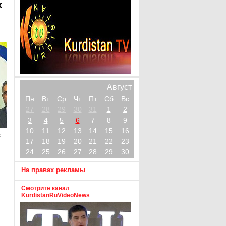
х
Август
Пн
Вт
Ср
Чт
Пт
Сб
Вс
27
28
29
30
31
1
2
3
4
5
6
7
8
9
10
11
12
13
14
15
16
х
17
18
19
20
21
22
23
24
25
26
27
28
29
30
На правах рекламы
Смотрите канал
KurdistanRuVideoNews