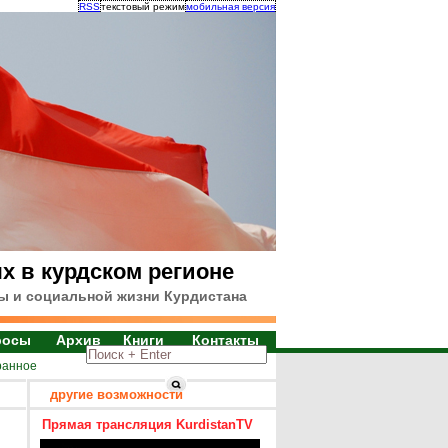
RSS
текстовый режим
мобильная версия
х в курдском регионе
ы и социальной жизни Курдистана
росы
Архив
Книги
Контакты
ранное
другие возможности
Прямая трансляция KurdistanTV