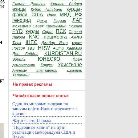
595
Сакине Джансиз
Хошави Бабакр
014
езиды
курды-
Кубад Талабани
файли
США
МИД РФ
Ирак
геноцид
ЛАГ
Дохук
Горран
Мохаммед Садек Кабоудванд
Рожава
PYD
курды
ПСК
Сирия
Сергей
KNC
пешмерга
Лавров
Ахмед
я
IHEC
Тюрк
Джабар Явар
теракт
газ
HRW
Россия
Ашти Хаврами
KURDISTAN.RU
Джо Байден
ЮНЕСКО
Эрбиль
Иран
христиане
Киркук
демонстрация
Amnesty International
Джаляль
Талабани
рт
На правах рекламы
Читайте наши новые статьи
Один из мировых лидеров по
запасам нефти Ирак погружается в
кризис
Жаркое лето Парижа
"Подводные камни" на пути
реализации меморандума США и
Ирана