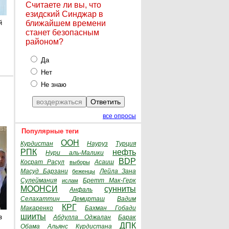
Считаете ли вы, что
езидский Синджар в
й
ближайшем времени
станет безопасным
районом?
Да
Нет
Не знаю
все опросы
Популярные теги
ООН
Курдистан
Науруз
Турция
РПК
нефть
Нури аль-Малики
BDP
Косрат Расул
Асаиш
выборы
Масуд Барзани
Лейла Зана
беженцы
Сулеймания
Бретт Мак-Герк
ислам
МООНСИ
сунниты
Анфаль
Селахаттин Демирташ
Вадим
КРГ
Макаренко
Бахман Гобади
шииты
з
Абдулла Оджалан
Барак
ДПК
Обама
Альянс Курдистана