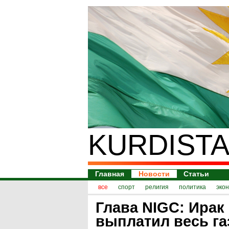
KURDISTA
Главная
Новости
Статьи
все
спорт
религия
политика
эко
Глава NIGC: Ирак
выплатил весь г