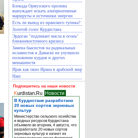
Блокада Ормузского пролива
вынуждает искать альтернативные
маршруты и источники энергии
Есть ли выход из иранского тупика?
Золотой голос Курдистана
Эрдоган "подливает масла в огонь"
ближневосточного кризиса
Замена баасистов на радикальных
исламистов в Дамаске не улучшило
положение курдов и других
меньшинств
Ирак как окно Ирана в арабский мир
Hani
Подпишитесь на наши новости
K
urdistan.Ru
Новости
В Курдистане разработано
20 новых сортов зерновых
культур
Министерство сельского хозяйства
и водных ресурсов Курдистана
объявило во вторник, 4 августа, что
разработало 20 новых сортов
зерновых культур и начнет их