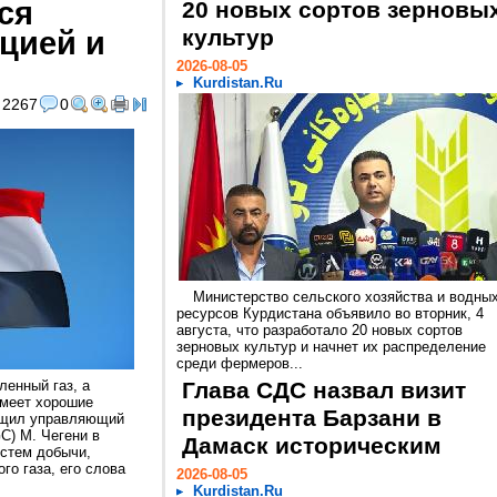
ся
20 новых сортов зерновы
цией и
культур
2026-08-05
Kurdistan.Ru
2267
0
Министерство сельского хозяйства и водны
ресурсов Курдистана объявило во вторник, 4
августа, что разработало 20 новых сортов
зерновых культур и начнет их распределение
среди фермеров...
ленный газ, а
Глава СДС назвал визит
имеет хорошие
президента Барзани в
общил управляющий
GC) М. Чегени в
Дамаск историческим
истем добычи,
го газа, его слова
2026-08-05
Kurdistan.Ru