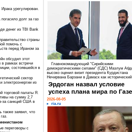
 Ирака урегулирован.
 погасило долг за газ
де денег из TBI Bank
 правительство страны
ой помочь с
ств перед Ираном за
йн обсудил этот
 в рамках встречи
Главнокомандующий "Сирийскими
иции, состоявшейся в
демократическими силами" (СДС) Мазлум Абд
высоко оценил визит президента Курдистана
Нечирвана Барзани в Дамаск как исторический.
гетический сектор
 и электроэнергии из
Эрдоган назвал условие
успеха плана мира по Газ
й торговой палаты Я.
ктивы на сумму 2,7
2026-08-05
з-за санкций США в
ria.ru
ь также заявил, что
газ.
кменистаном
ые переговоры с