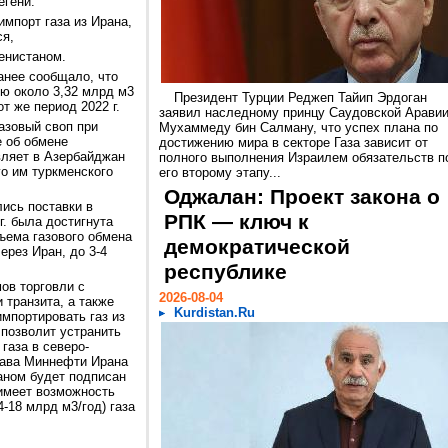
егени:
импорт газа из Ирана,
я,
менистаном.
анее сообщало, что
ию около 3,32 млрд м3
Президент Турции Реджеп Тайип Эрдоган
т же период 2022 г.
заявил наследному принцу Саудовской Арави
азовый своп при
Мухаммеду бин Салману, что успех плана по
е об обмене
достижению мира в секторе Газа зависит от
вляет в Азербайджан
полного выполнения Израилем обязательств п
го им туркменского
его второму этапу...
Оджалан: Проект закона о
лись поставки в
РПК — ключ к
г. была достигнута
ъема газового обмена
демократической
рез Иран, до 3-4
республике
ов торговли с
2026-08-04
 транзита, а также
Kurdistan.Ru
импортировать газ из
 позволит устранить
газа в северо-
глава Миннефти Ирана
аном будет подписан
 имеет возможность
4-18 млрд м3/год) газа