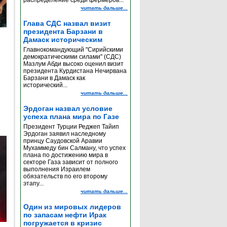
распределение среди фермеров...
читать дальше...
Глава СДС назвал визит
президента Барзани в
Дамаск историческим
Главнокомандующий "Сирийскими
демократическими силами" (СДС)
Мазлум Абди высоко оценил визит
президента Курдистана Нечирвана
Барзани в Дамаск как
исторический...
читать дальше...
Эрдоган назвал условие
успеха плана мира по Газе
Президент Турции Реджеп Тайип
Эрдоган заявил наследному
принцу Саудовской Аравии
Мухаммеду бин Салману, что успех
плана по достижению мира в
секторе Газа зависит от полного
выполнения Израилем
обязательств по его второму
этапу...
читать дальше...
Один из мировых лидеров
по запасам нефти Ирак
погружается в кризис