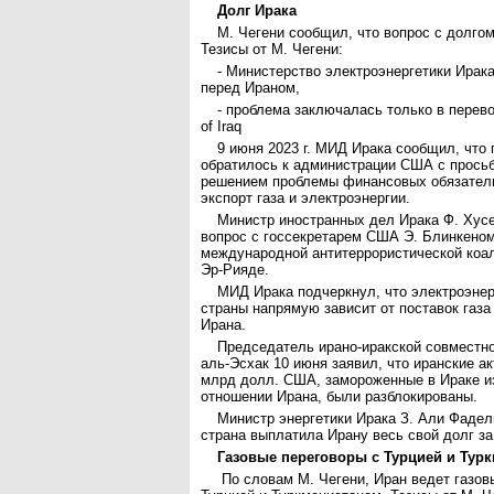
Долг Ирака
М. Чегени сообщил, что вопрос с долгом
Тезисы от М. Чегени:
- Министерство электроэнергетики Ирака
перед Ираном,
- проблема заключалась только в перево
of Iraq
9 июня 2023 г. МИД Ирака сообщил, что
обратилось к администрации США с просьб
решением проблемы финансовых обязатель
экспорт газа и электроэнергии.
Министр иностранных дел Ирака Ф. Хусе
вопрос с госсекретарем США Э. Блинкеном
международной антитеррористической коал
Эр-Рияде.
МИД Ирака подчеркнул, что электроэнер
страны напрямую зависит от поставок газа
Ирана.
Председатель ирано-иракской совместно
аль-Эсхак 10 июня заявил, что иранские а
млрд долл. США, замороженные в Ираке и
отношении Ирана, были разблокированы.
Министр энергетики Ирака З. Али Фадел
страна выплатила Ирану весь свой долг за 
Газовые переговоры с Турцией и Тур
По словам М. Чегени, Иран ведет газов