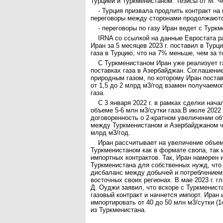
Турцией и Туркменистаном. Тезисы от М. Ч
- Турция призвала продлить контракт на 
переговоры между сторонами продолжаютс
- переговоры по газу Иран ведет с Турк
IRNA со ссылкой на данные Евростата р
Иран за 5 месяцев 2023 г. поставил в Турц
газа в Турцию, что на 7% меньше, чем за то
С Туркменистаном Иран уже реализует г
поставках газа в Азербайджан. Соглашени
природным газом, по которому Иран поста
от 1,5 до 2 млрд м3/год взамен получаемо
газа.
С 3 января 2022 г. в рамках сделки нача
объеме 5-6 млн м3/сутки газа.В июле 2022 
договоренность о 2-кратном увеличении об
между Туркменистаном и Азербайджаном че
млрд м3/год.
Иран рассчитывает на увеличение объем
Туркменистаном как в формате свопа, так и
импортных контрактов. Так, Иран намерен 
Туркменистана для собственных нужд, что
дисбаланс между добычей и потреблением 
восточных своих регионах. В мае 2023 г. 
Д. Оуджи заявил, что вскоре с Туркменист
газовый контракт и начнется импорт. Иран
импортировать от 40 до 50 млн м3/сутки (1
из Туркменистана.