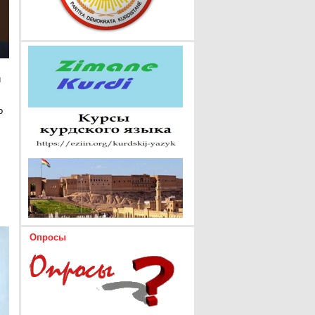
и
о
Опросы