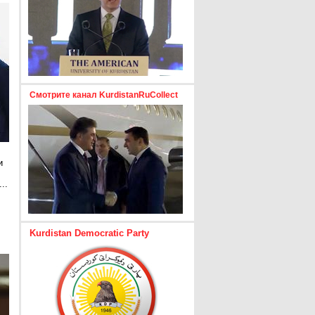
Смотрите канал KurdistanRuCollect
и
..
е
Kurdistan Democratic Party