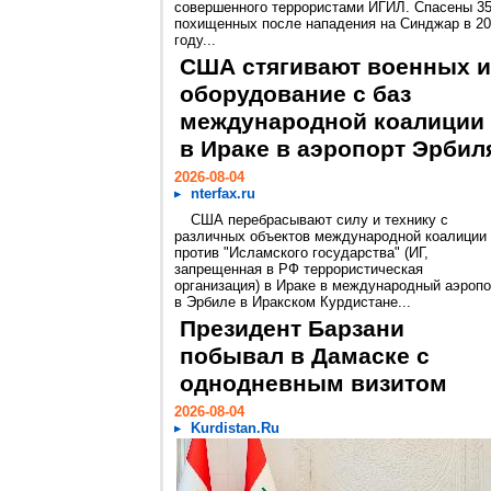
совершенного террористами ИГИЛ. Спасены 3
похищенных после нападения на Синджар в 2
году...
США стягивают военных и
оборудование с баз
международной коалиции
в Ираке в аэропорт Эрбил
2026-08-04
nterfax.ru
США перебрасывают силу и технику с
различных объектов международной коалиции
против "Исламского государства" (ИГ,
запрещенная в РФ террористическая
организация) в Ираке в международный аэропо
в Эрбиле в Иракском Курдистане...
Президент Барзани
побывал в Дамаске с
однодневным визитом
2026-08-04
Kurdistan.Ru