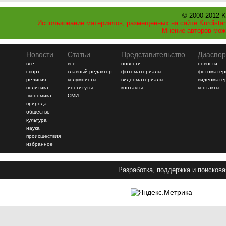
© 2000-2012 K
Использование материалов, размещенных на сайте Kurdistan
Мнение авторов мож
Новости
Статьи
Представительство
Диаспор
все
все
новости
новости
спорт
главный редактор
фотоматериалы
фотоматер
религия
колумнисты
видеоматериалы
видеомате
политика
институты
контакты
контакты
экономика
СМИ
природа
общество
культура
наука
происшествия
избранное
Разработка, поддержка и поискова