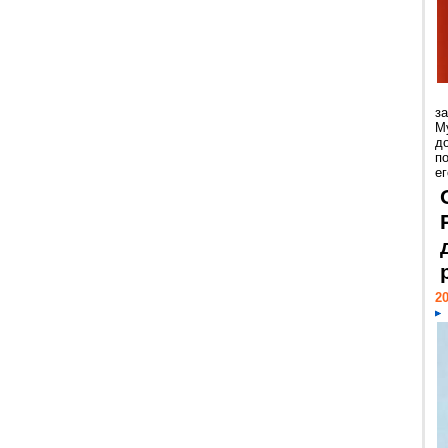
з
М
д
п
ег
20