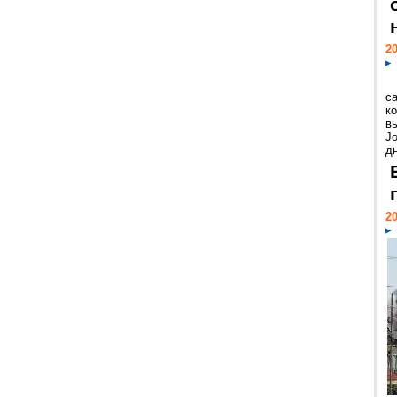
20
с
к
в
Jo
дн
20