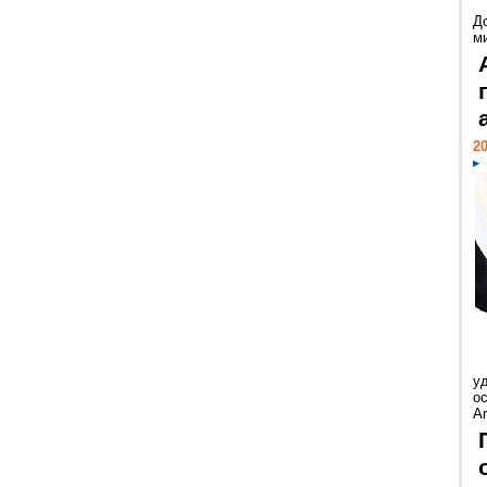
Д
м
20
у
ос
Ar