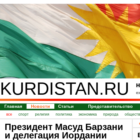
KURDISTAN.RU
н
е
Главная
Новости
Статьи
Представительство
все
спорт
религия
политика
экономика
природа
обществ
Президент Масуд Барзани
и делегация Иордании