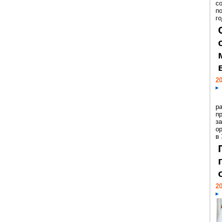
с
п
го
20
р
пр
з
о
в
20