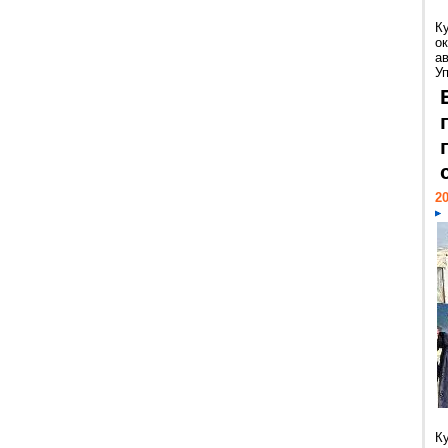
К
ок
а
У
20
К