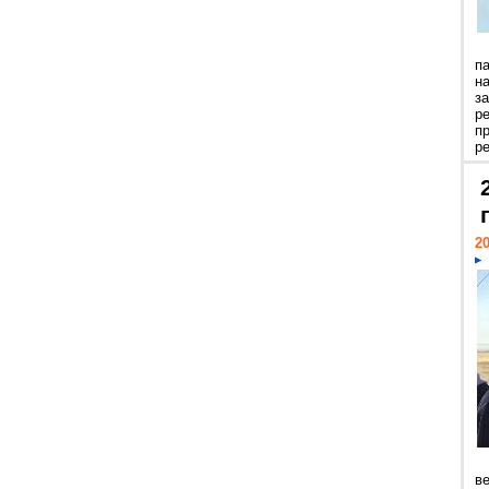
п
н
з
р
п
ре
20
ве