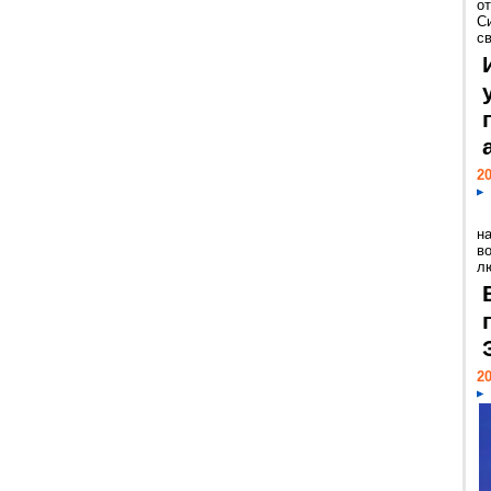
о
С
св
20
н
в
лю
20