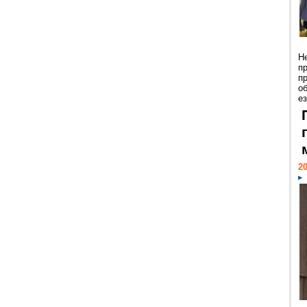
Н
п
п
о
ез
20