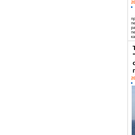
20
п
п
р
п
ка
20