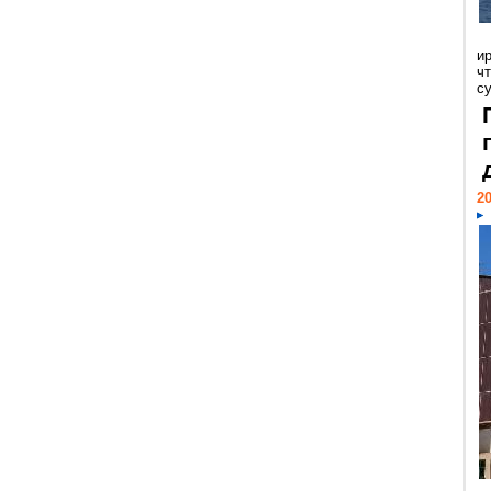
и
ч
с
20