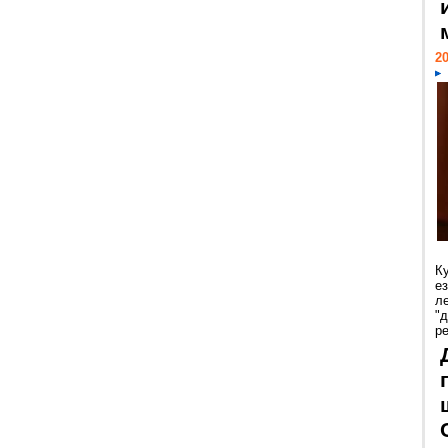
20
К
е
л
"
р