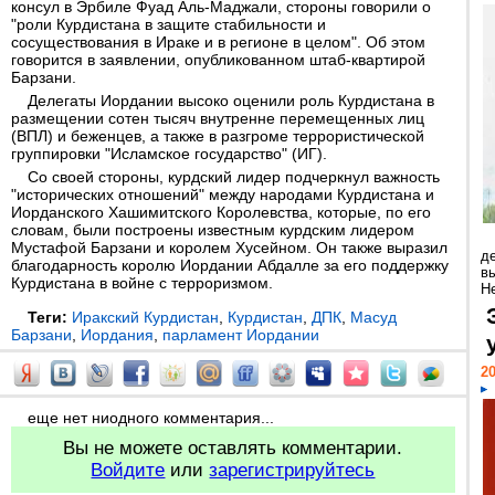
консул в Эрбиле Фуад Аль-Маджали, стороны говорили о
"роли Курдистана в защите стабильности и
сосуществования в Ираке и в регионе в целом". Об этом
говорится в заявлении, опубликованном штаб-квартирой
Барзани.
Делегаты Иордании высоко оценили роль Курдистана в
размещении сотен тысяч внутренне перемещенных лиц
(ВПЛ) и беженцев, а также в разгроме террористической
группировки "Исламское государство" (ИГ).
Со своей стороны, курдский лидер подчеркнул важность
"исторических отношений" между народами Курдистана и
Иорданского Хашимитского Королевства, которые, по его
словам, были построены известным курдским лидером
Мустафой Барзани и королем Хусейном. Он также выразил
д
благодарность королю Иордании Абдалле за его поддержку
в
Курдистана в войне с терроризмом.
Н
Теги:
Иракский Курдистан
,
Курдистан
,
ДПК
,
Масуд
Барзани
,
Иордания
,
парламент Иордании
20
еще нет ниодного комментария...
Вы не можете оставлять комментарии.
Войдите
или
зарегистрируйтесь