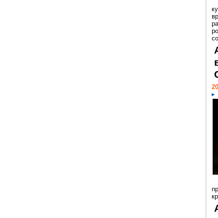
к
в
р
р
с
20
п
к