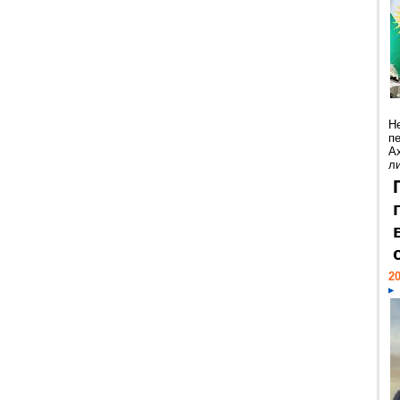
Н
п
А
ли
20