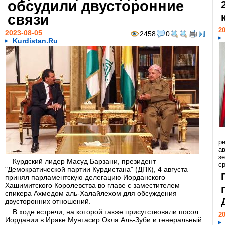
обсудили двусторонние
связи
20
2023-08-05
2458
0
Kurdistan.Ru
р
ав
з
Курдский лидер Масуд Барзани, президент
с
"Демократической партии Курдистана" (ДПК), 4 августа
принял парламентскую делегацию Иорданского
Хашимитского Королевства во главе с заместителем
спикера Ахмедом аль-Халайлехом для обсуждения
двусторонних отношений.
В ходе встречи, на которой также присутствовали посол
20
Иордании в Ираке Мунтасир Окла Аль-Зуби и генеральный