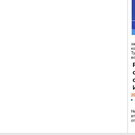
з
к
Т
во
20
Н
в
о