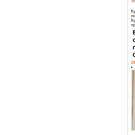
К
п
К
пр
20