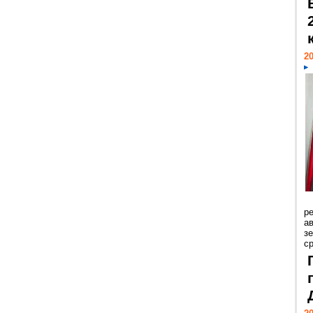
20
р
ав
з
с