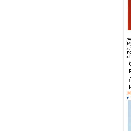
з
М
д
п
ег
20