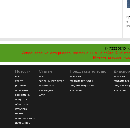
и
ч
с
© 2000-2012 K
Использование материалов, размещенных на сайте Kurdistan
Мнение авторов мож
Новости
Статьи
Представительство
Диаспор
все
все
новости
новости
спорт
главный редактор
фотоматериалы
фотоматер
религия
колумнисты
видеоматериалы
видеомате
политика
институты
контакты
контакты
экономика
СМИ
природа
общество
культура
наука
происшествия
избранное