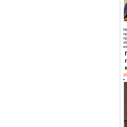
Н
п
п
о
ез
20