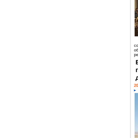
со
о
ре
20