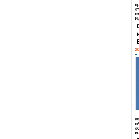
п
о
к
И
20
а
ей
о
и