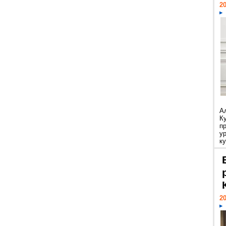
20
А
К
п
у
ку
20