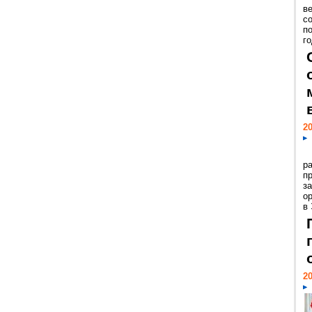
ве
с
п
го
20
р
пр
з
о
в
20