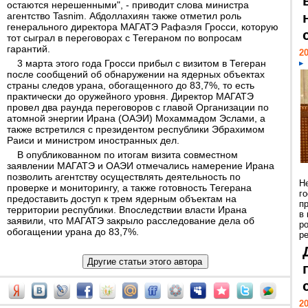
остаются нерешенными", - приводит слова министра
агентство Tasnim. Абдоллахиян также отметил роль
генерального директора МАГАТЭ Рафаэля Гросси, которую
тот сыграл в переговорах с Тегераном по вопросам
гарантий.
20
3 марта этого года Гросси прибыл с визитом в Тегеран
после сообщений об обнаружении на ядерных объектах
страны следов урана, обогащенного до 83,7%, то есть
практически до оружейного уровня. Директор МАГАТЭ
провел два раунда переговоров с главой Организации по
атомной энергии Ирана (ОАЭИ) Мохаммадом Эслами, а
также встретился с президентом республики Эбрахимом
Раиси и министром иностранных дел.
В опубликованном по итогам визита совместном
заявлении МАГАТЭ и ОАЭИ отмечались намерение Ирана
позволить агентству осуществлять деятельность по
Н
проверке и мониторингу, а также готовность Тегерана
г
предоставить доступ к трем ядерным объектам на
п
территории республики. Впоследствии власти Ирана
в
заявили, что МАГАТЭ закрыло расследование дела об
р
обогащении урана до 83,7%.
ре
20