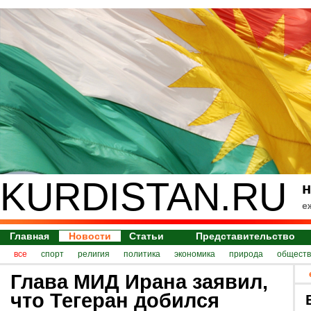
KURDISTAN.RU
н
е
Главная
Новости
Статьи
Представительство
все
спорт
религия
политика
экономика
природа
обществ
Глава МИД Ирана заявил,
что Тегеран добился