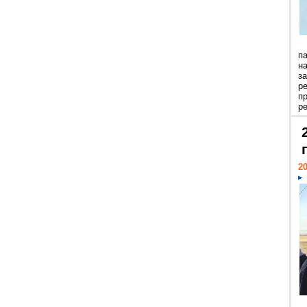
п
н
з
р
п
ре
20