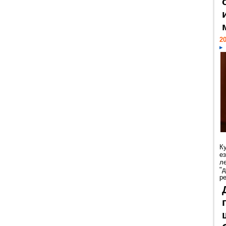
20
К
е
л
"
р