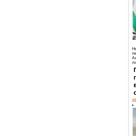
Н
п
А
ли
20