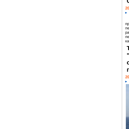
20
п
п
р
п
ка
20