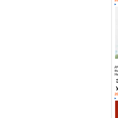
20
д
в
Н
20