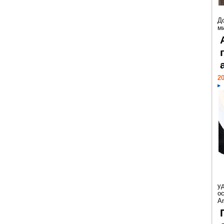
Д
м
20
у
ос
Ar