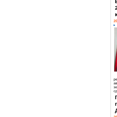
20
р
ав
з
с