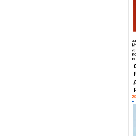
з
М
д
п
ег
20