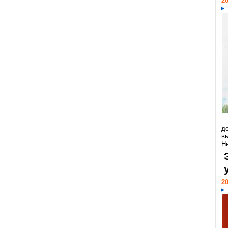
20
д
в
Н
20