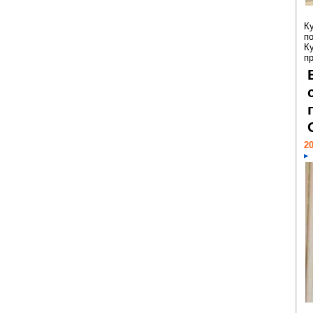
К
п
К
пр
20