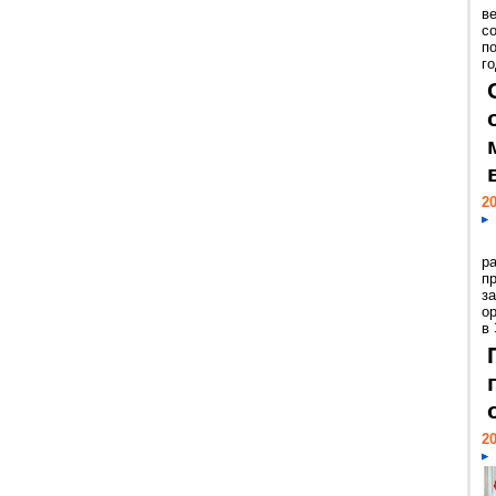
ве
с
п
го
20
р
пр
з
о
в
20