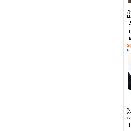
Д
м
20
у
ос
Ar