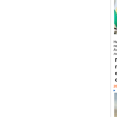
Н
п
А
ли
20