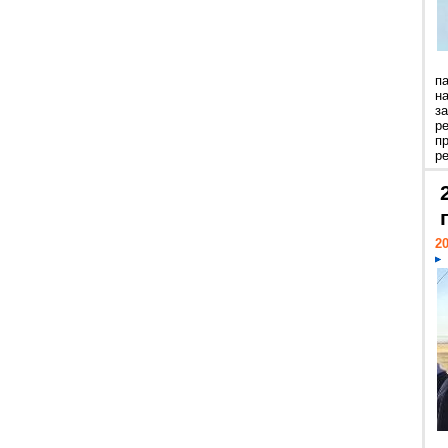
п
н
з
р
п
ре
20