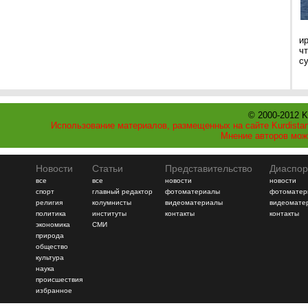
и
ч
с
© 2000-2012 K
Использование материалов, размещенных на сайте Kurdistan
Мнение авторов мож
Новости
Статьи
Представительство
Диаспор
все
все
новости
новости
спорт
главный редактор
фотоматериалы
фотоматер
религия
колумнисты
видеоматериалы
видеомате
политика
институты
контакты
контакты
экономика
СМИ
природа
общество
культура
наука
происшествия
избранное