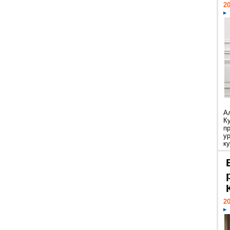
20
А
К
п
у
ку
20