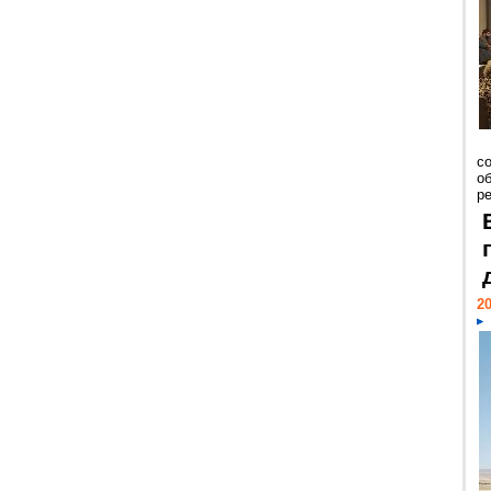
со
о
ре
20