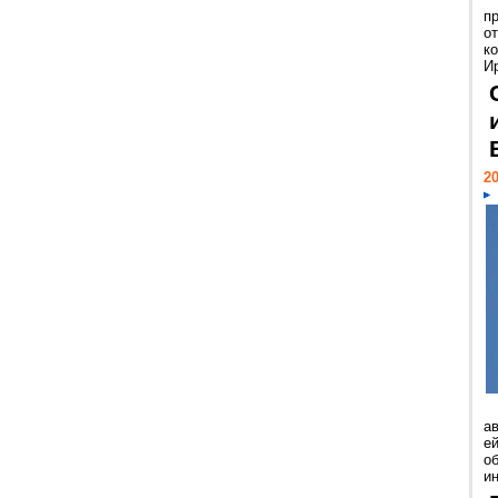
п
о
к
И
20
а
ей
о
и