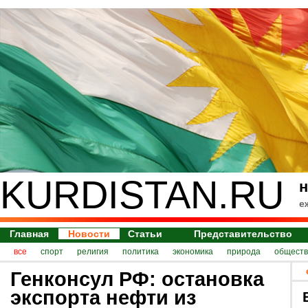
KURDISTAN.RU
н
е
Главная
Новости
Статьи
Представительство
все
спорт
религия
политика
экономика
природа
обществ
Генконсул РФ: остановка
экспорта нефти из