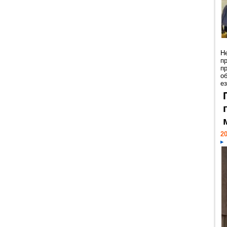
Н
п
п
о
ез
20