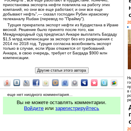
"Роснефть", все еще работают в Курдистане. Конечно,
приостановка экспорта нефти повлияла на работу этих
компаний, но они все еще работают, и они все еще
добывают нефть",— сказал господин Рубин иракскому
телеканалу Rudaw (перевод по "Прайму").
20
Турция прекратила экспорт нефти из Курдистана в Ираке
весной. Решение было принято после того, как
Международный суд предписал Анкаре выплатить Багдаду
$1,5 млрд компенсации за экспорт без его разрешения с
2014 по 2018 год. Турция согласна возобновить экспорт
только в случае, если Ирак откажется от требований.
Анкара, в свою очередь, требует от Багдада $900 млн
компенсации.
Н
г
п
в
еще нет ниодного комментария...
р
ре
Вы не можете оставлять комментарии.
Войдите
или
зарегистрируйтесь
20