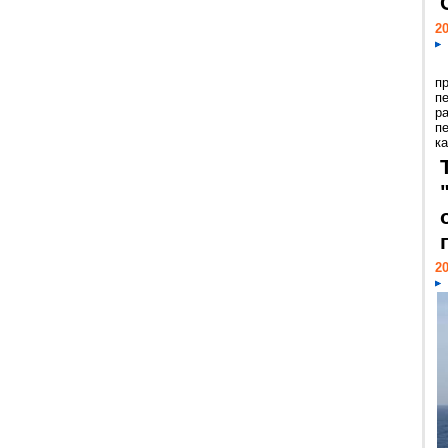
20
п
п
р
п
ка
20