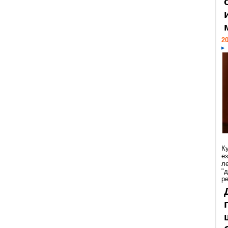
20
К
е
л
"
р