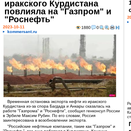
иракского Курдистана
повлияла на "Газпром" и
"Роснефть"
20
2023-10-11
1880
0
kommersant.ru
Временная остановка экспорта нефти из иракского
Р
Курдистана из-за спора Багдада и Анкары сказалась на
а
работе "Газпрома" и "Роснефти", сообщил генконсул России
К
в Эрбиле Максим Рубин. По его словам, Россия
ст
заинтересована в возобновлении экспорта.
"Российские нефтяные компании, такие как "Газпром" и