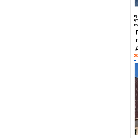
и
ч
с
20