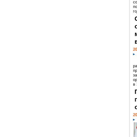
с
п
го
20
р
пр
з
о
в
20