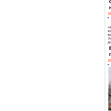
20
с
к
в
Jo
дн
20