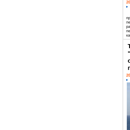
20
п
п
р
п
ка
20