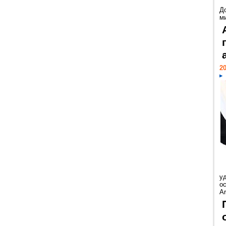
Д
м
20
у
ос
Ar