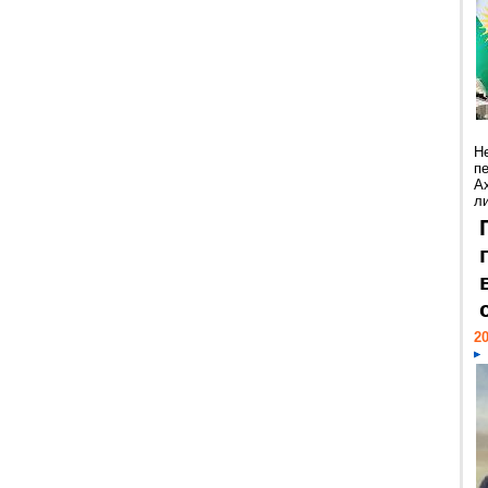
Н
п
А
ли
20