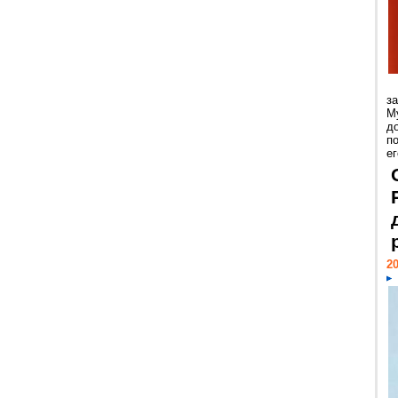
з
М
д
п
ег
20