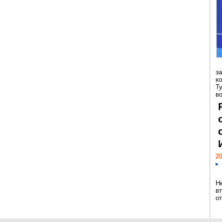
з
к
Т
во
20
Н
в
о