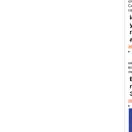
о
С
св
20
н
в
лю
20