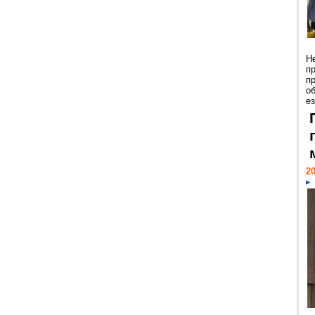
Н
п
п
о
ез
20