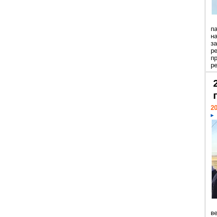
п
н
з
р
п
ре
20
ве