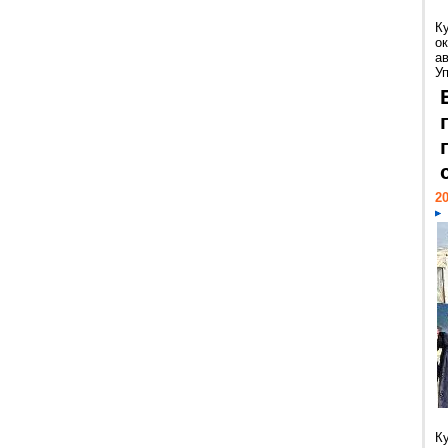
К
ок
а
У
20
К