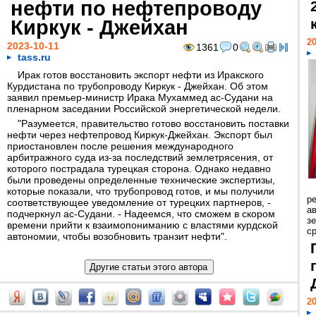
нефти по нефтепроводу
Киркук - Джейхан
20
2023-10-11
1361
0
tass.ru
Ирак готов восстановить экспорт нефти из Иракского
Курдистана по трубопроводу Киркук - Джейхан. Об этом
заявил премьер-министр Ирака Мухаммед ас-Судани на
пленарном заседании Российской энергетической недели.
"Разумеется, правительство готово восстановить поставки
нефти через нефтепровод Киркук-Джейхан. Экспорт был
приостановлен после решения международного
арбитражного суда из-за последствий землетрясения, от
которого пострадала турецкая сторона. Однако недавно
были проведены определенные технические экспертизы,
которые показали, что трубопровод готов, и мы получили
р
соответствующее уведомление от турецких партнеров, -
ав
подчеркнул ас-Судани. - Надеемся, что сможем в скором
з
времени прийти к взаимопониманию с властями курдской
с
автономии, чтобы возобновить транзит нефти".
20