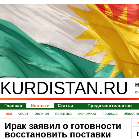
KURDISTAN.RU
н
е
Главная
Новости
Статьи
Представительство
все
спорт
религия
политика
экономика
природа
обществ
Ирак заявил о готовности
восстановить поставки