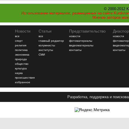
© 2000-2012 K
Использование материалов, размещенных на сайте Kurdistan
Мнение авторов мож
Новости
Статьи
Представительство
Диаспор
все
все
новости
новости
спорт
главный редактор
фотоматериалы
фотоматер
религия
колумнисты
видеоматериалы
видеомате
политика
институты
контакты
контакты
экономика
СМИ
природа
общество
культура
наука
происшествия
избранное
Разработка, поддержка и поискова