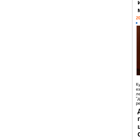
20
К
е
л
"
р