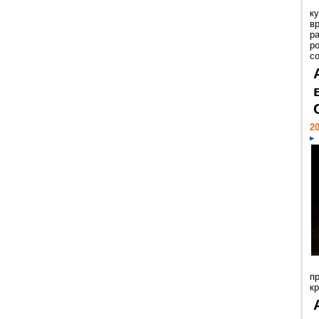
к
в
р
р
с
20
п
к