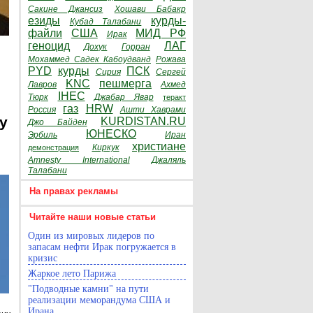
Сакине Джансиз
Хошави Бабакр
езиды
курды-
Кубад Талабани
файли
США
МИД РФ
Ирак
геноцид
ЛАГ
Дохук
Горран
Мохаммед Садек Кабоудванд
Рожава
PYD
курды
ПСК
Сирия
Сергей
KNC
пешмерга
Лавров
Ахмед
IHEC
Тюрк
Джабар Явар
теракт
газ
HRW
Россия
Ашти Хаврами
y
KURDISTAN.RU
Джо Байден
ЮНЕСКО
Эрбиль
Иран
христиане
Киркук
демонстрация
Amnesty International
Джаляль
Талабани
На правах рекламы
Читайте наши новые статьи
Один из мировых лидеров по
запасам нефти Ирак погружается в
кризис
Жаркое лето Парижа
"Подводные камни" на пути
реализации меморандума США и
Ирана