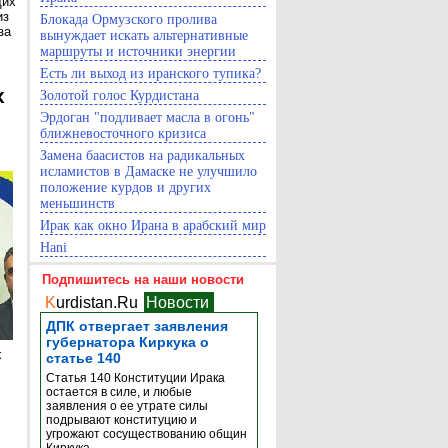
щих
из
Блокада Ормузского пролива
за
вынуждает искать альтернативные
маршруты и источники энергии
Есть ли выход из иранского тупика?
х
Золотой голос Курдистана
Эрдоган "подливает масла в огонь"
ближневосточного кризиса
Замена баасистов на радикальных
исламистов в Дамаске не улучшило
положение курдов и других
меньшинств
Ирак как окно Ирана в арабский мир
Hani
Подпишитесь на наши новости
K
urdistan.Ru
Новости
ДПК отвергает заявления
губернатора Киркука о
х
статье 140
Статья 140 Конституции Ирака
остается в силе, и любые
заявления о ее утрате силы
подрывают конституцию и
угрожают сосуществованию общин