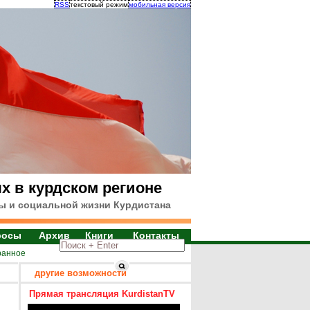
RSS
текстовый режим
мобильная версия
х в курдском регионе
ы и социальной жизни Курдистана
росы
Архив
Книги
Контакты
ранное
другие возможности
Прямая трансляция KurdistanTV