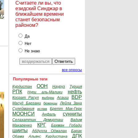
Считаете ли вы, что
езидский Синджар в
ближайшем времени
станет безопасным
районом?
Да
Нет
Не знаю
все опросы
Популярные теги
ООН
Курдистан
Науруз
Турция
РПК
нефть
Нури аль-Малики
BDP
Косрат Расул
Асаиш
выборы
Масуд Барзани
Лейла Зана
беженцы
Сулеймания
Бретт Мак-Герк
ислам
МООНСИ
сунниты
Анфаль
Селахаттин Демирташ
Вадим
КРГ
Макаренко
Бахман Гобади
шииты
Абдулла Оджалан
Барак
ДПК
Обама
Альянс Курдистана