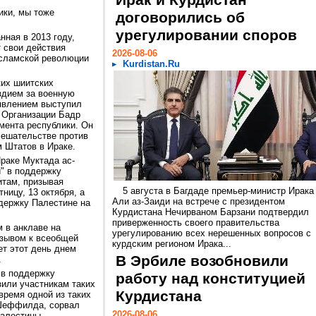
Ирак и Курдистан
ики, мы тоже
договорились об
урегулировании споров
нная в 2013 году,
т свои действия
2026-08-06
сламской революции
Kurdistan.Ru
ких шиитских
здием за военную
явлением выступил
 Организации Бадр
амента республики. Он
мешательстве против
м Штатов в Ираке.
раке Муктада ас-
" в поддержку
итам, призывая
5 августа в Багдаде премьер-министр Ирака
ницу, 13 октября, а
Али аз-Заиди на встрече с президентом
ддержку Палестине на
Курдистана Нечирваном Барзани подтвердил
приверженность своего правительства
 в анклаве на
урегулированию всех нерешенных вопросов с
изывом к всеобщей
курдским регионом Ирака...
ет этот день днем
В Эрбиле возобновили
.
 в поддержку
работу над конституцией
зили участникам таких
Курдистана
время одной из таких
 Шеффилда, сорвал
2026-08-06
Палестины.