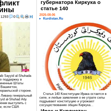
фликт
губернатора Киркука о
тины
статье 140
2026-08-06
1293
0
Kurdistan.Ru
ib Sayyid al-Shuhada
ю поддержку в
диненные Штаты
 Вашингтон,
израильской стороне.
Статья 140 Конституции Ирака остается в
 Ливана генеральный
силе, и любые заявления о ее утрате силы
yid al-Shuhad Абу
подрывают конституцию и угрожают
рении выступить с
сосуществованию общин Киркука...
м, если США