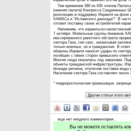
Тем временем 390 из 435 членов Палат
(нижняя палата) Конгресса Соединенных Ш
резолюцию в поддержку Израиля на фоне 
ХАМАСа и "Исламского джихада"*. В частн
готовит поставку своих истребителей изра
Напомним, что израильско-палестинский
7 октября. Мобильные группы боевиков Х
массированного ракетного обстрела прорв
сектора Газа, сея хаос, захватывая заложн
только военных, но и гражданских. В ответ
обороны Израиля наносит удары по сектору
погибших с обеих сторон превысило отметк
Многие люди оказались под завалами. По
объекты гражданской инфраструктуры. Изр
блокаде региона, отключив поставки воды 
Население сектора Газа составляет около 
* террористическая организация, запрещ
еще нет ниодного комментария...
Вы не можете оставлять ко