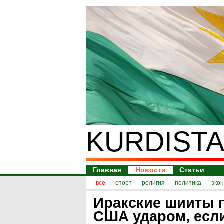
KURDISTA
Главная
Новости
Статьи
все
спорт
религия
политика
эко
Иракские шииты 
США ударом, если