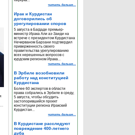
Киркука...
читать дальше...
Ирак и Курдистан
договорились об
урегулировании споров
5 августа в Багдаде премьер-
министр Ирака Али аз-Заиди на
встрече с президентом Курдистана
Нечирваном Барзани подтвердил
приверженность своего
правительства урегулированию
всех нерешенных вопросов с
курдским регионом Ирака...
читать дальше...
В Эрбиле возобновили
работу над конституцией
Курдистана
Более 60 экспертов в области
права собрались в Эрбиле в среду,
и
5 августа, чтобы обсудить
застопорившийся проект
..
конституции региона Иракский
Курдистан...
читать дальше...
е
В Курдистане расследуют
повреждение 400-летнего
дуба