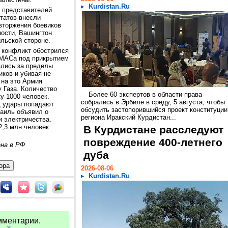
Kurdistan.Ru
ы представителей
татов внесли
вторжения боевиков
ости, Вашингтон
ильской стороне.
 конфликт обострился
АМАСа под прикрытием
ались за пределы
иков и убивая не
 на это Армия
 Газа. Количество
Более 60 экспертов в области права
у 1000 человек.
собрались в Эрбиле в среду, 5 августа, чтобы
д удары попадают
обсудить застопорившийся проект конституции
аиль объявил о
региона Иракский Курдистан...
и электричества.
2,3 млн человек.
В Курдистане расследуют
повреждение 400-летнего
ена в РФ
дуба
2026-08-06
Kurdistan.Ru
мментарии.