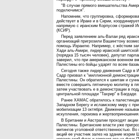
"В случае прямого вмешательства Амер
подключимся".
Напомним, что группировка, сформирова
действует в Ираке и в Сирии, координируе
напрямую с иранским Корпусом стражей И
(КСИР).
Перед заявлением аль-Валаи ряд иракс
организаций пригрозили Вашингтону возме
помощь Израилю. Например, с жёстким за
Хади аль-Амири, лидер иракской шиитской
(порядка 15 тысяч человек), депутат парл
заверил, что при американском военном в
Палестины его бойцы ударят по всем база
Сегодня также лидер движения Садр в И
Садр призвал к "миллионной демонстрации
Палестины. Он обратился к шиитам и сунн
вместе совершить пятничную молитву в пят
затем участвовать е в демонстрации в по
центральной площади "Тахрир" в Багдаде.
Ранее ХАМАС обратилось к палестинцам
Западном Берегу и исламскому миру с пр
мобилизации 13 октября. Движение называ
искупления, героизма и жертвоприношения
В Британии и Австралии проходят акции
Палестины. Британские власти уже пригро
митингов уголовной ответственностью. Во 
акций ее участник залез на здание мэрии
израильский флаг и заменил его на флаг 