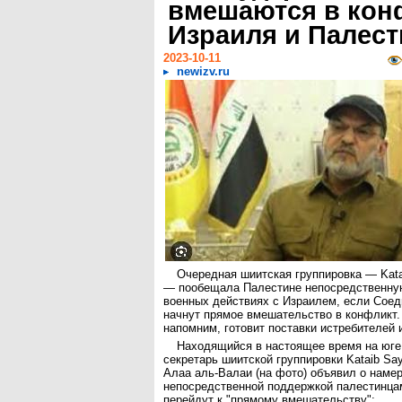
вмешаются в кон
Израиля и Палес
2023-10-11
newizv.ru
Очередная шиитская группировка — Kata
— пообещала Палестине непосредственну
военных действиях с Израилем, если Сое
начнут прямое вмешательство в конфликт.
напомним, готовит поставки истребителей 
Находящийся в настоящее время на юге
секретарь шиитской группировки Kataib Say
Алаа аль-Валаи (на фото) объявил о наме
непосредственной поддержкой палестинца
перейдут к "прямому вмешательству":