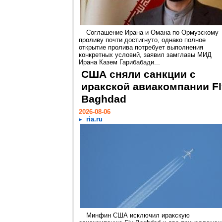
Соглашение Ирана и Омана по Ормузскому
проливу почти достигнуто, однако полное
открытие пролива потребует выполнения
конкретных условий, заявил замглавы МИД
Ирана Казем Гарибабади...
США сняли санкции с
иракской авиакомпании Fl
Baghdad
2026-08-06
ria.ru
Минфин США исключил иракскую