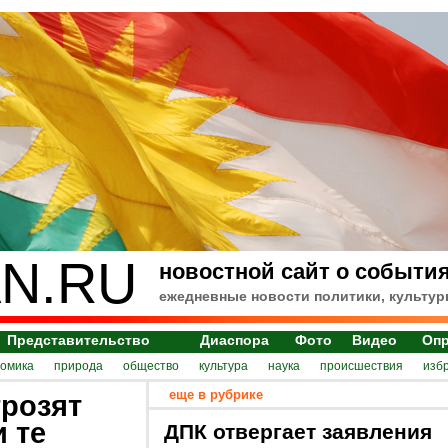
N.RU
новостной сайт о события
ежедневные новости политики, культур
Представительство
Диаспора
Фото
Видео
Оп
номика
природа
общество
культура
наука
происшествия
изб
еще в рубрике
грозят
 те
ДПК отвергает заявления