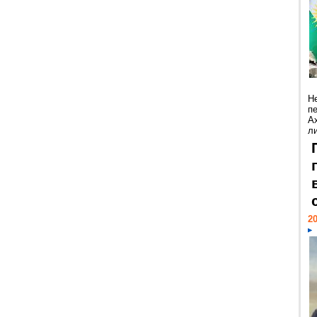
Н
п
А
ли
20