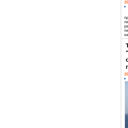
20
п
п
р
п
ка
20