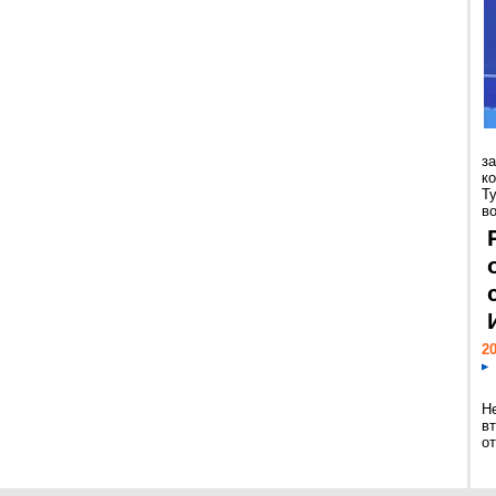
з
к
Т
во
20
Н
в
о