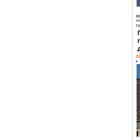
и
ч
с
20