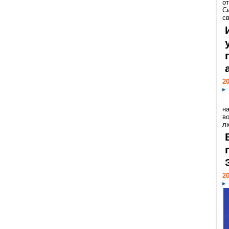
о
С
св
20
н
в
лю
20