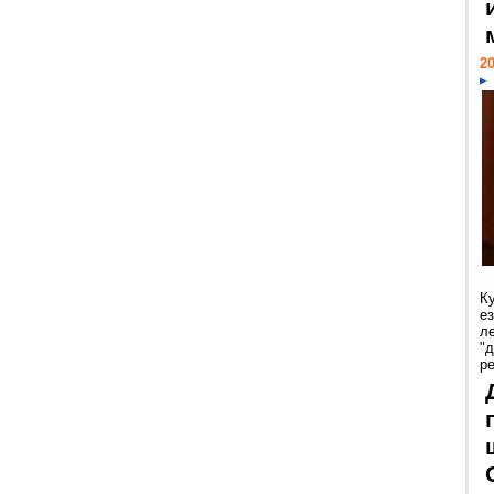
20
К
е
л
"
р