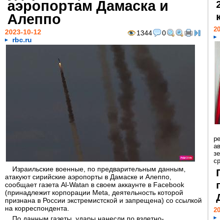
аэропортам Дамаска и
Алеппо
20
2023-10-12
1344
0
rbc.ru
р
ав
з
с
Израильские военные, по предварительным данным,
атакуют сирийские аэропорты в Дамаске и Алеппо,
сообщает газета Al-Watan в своем аккаунте в Facebook
(принадлежит корпорации Meta, деятельность которой
признана в России экстремистской и запрещена) со ссылкой
на корреспондента.
20
По данным газеты, удары нанесли по взлетно-