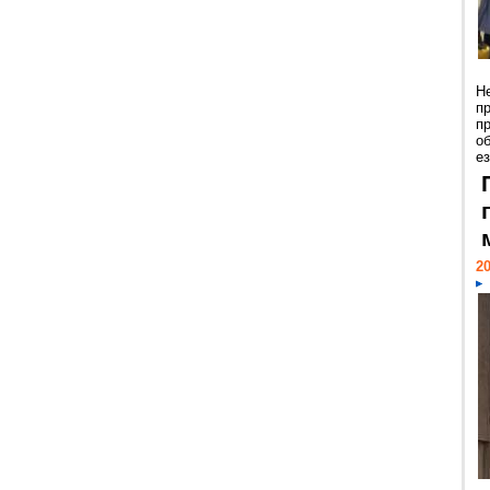
Н
п
п
о
ез
20