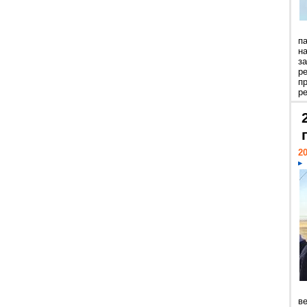
п
н
з
р
п
ре
20
ве