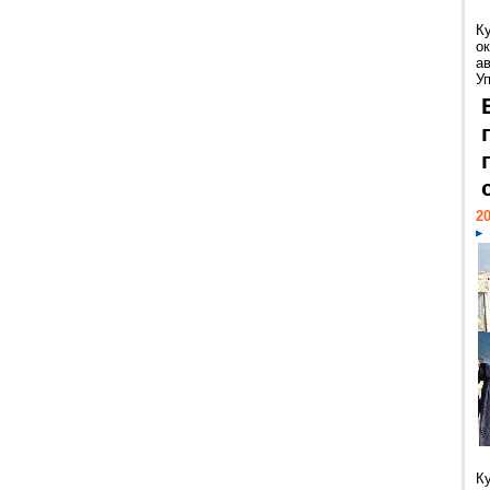
К
ок
а
У
20
К