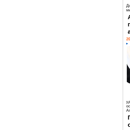
Д
м
20
у
ос
Ar