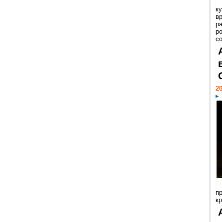
к
в
р
р
с
20
п
к