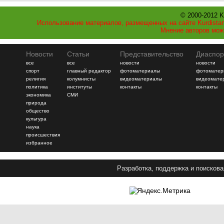
© 2000-2012 K
Использование материалов, размещенных на сайте Kurdistan
Мнение авторов мож
Новости
Статьи
Представительство
Диаспор
все
все
новости
новости
спорт
главный редактор
фотоматериалы
фотоматер
религия
колумнисты
видеоматериалы
видеомате
политика
институты
контакты
контакты
экономика
СМИ
природа
общество
культура
наука
происшествия
избранное
Разработка, поддержка и поискова