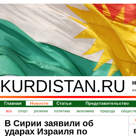
KURDISTAN.RU
н
е
Главная
Новости
Статьи
Представительство
все
спорт
религия
политика
экономика
природа
обществ
В Сирии заявили об
ударах Израиля по