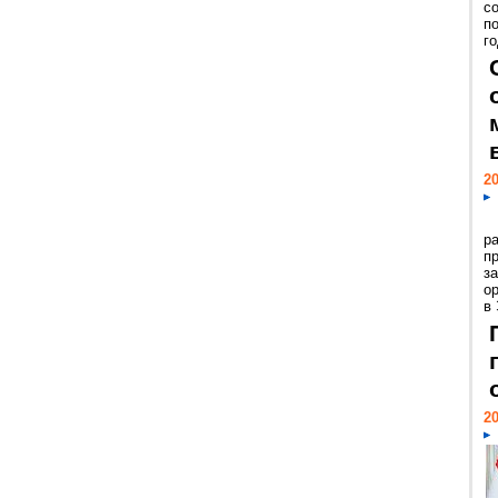
с
п
го
20
р
пр
з
о
в
20