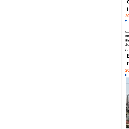
20
с
к
в
Jo
дн
20