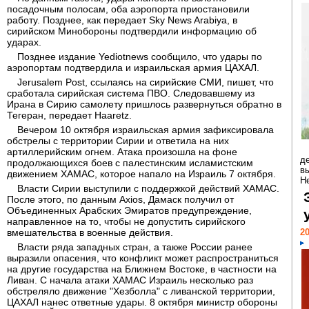
посадочным полосам, оба аэропорта приостановили
работу. Позднее, как передает Sky News Arabiya, в
сирийском Минобороны подтвердили информацию об
ударах.
Позднее издание Yediotnews сообщило, что удары по
аэропортам подтвердила и израильская армия ЦАХАЛ.
Jerusalem Post, ссылаясь на сирийские СМИ, пишет, что
сработала сирийская система ПВО. Cледовавшему из
Ирана в Сирию самолету пришлось развернуться обратно в
Тегеран, передает Haaretz.
Вечером 10 октября израильская армия зафиксировала
обстрелы с территории Сирии и ответила на них
артиллерийским огнем. Атака произошла на фоне
д
продолжающихся боев с палестинским исламистским
в
движением ХАМАС, которое напало на Израиль 7 октября.
Н
Власти Сирии выступили с поддержкой действий ХАМАС.
После этого, по данным Axios, Дамаск получил от
Объединенных Арабских Эмиратов предупреждение,
направленное на то, чтобы не допустить сирийского
вмешательства в военные действия.
20
Власти ряда западных стран, а также России ранее
выразили опасения, что конфликт может распространиться
на другие государства на Ближнем Востоке, в частности на
Ливан. С начала атаки ХАМАС Израиль несколько раз
обстреляло движение "Хезболла" с ливанской территории,
ЦАХАЛ нанес ответные удары. 8 октября министр обороны