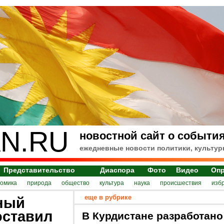
N.RU
новостной сайт о события
ежедневные новости политики, культур
Представительство
Диаспора
Фото
Видео
Оп
номика
природа
общество
культура
наука
происшествия
изб
еще в рубрике
ный
оставил
В Курдистане разработано