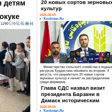
 детям
20 новых сортов зерновы
культур
окуке
2026-08-05
Kurdistan.Ru
1290
0
Министерство сельского хозяйства и водны
ресурсов Курдистана объявило во вторник, 4
августа, что разработало 20 новых сортов
зерновых культур и начнет их распределение
среди фермеров...
Глава СДС назвал визит
президента Барзани в
Дамаск историческим
2026-08-05
Kurdistan.Ru