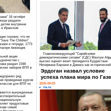
ани" 16 октября
омощи раздали
 детям внутренне
 в Иракском
ции сказано, что ее
Save The Children"
заки и тетради, 1773
лагеря беженцев
Главнокомандующий "Сирийскими
льной акции
демократическими силами" (СДС) Мазлум Абд
удничестве с
высоко оценил визит президента Курдистана
рака раздал 2348
Нечирвана Барзани в Дамаск как исторический.
ческих наборов ВПЛ в
Эрдоган назвал условие
успеха плана мира по Газ
редпринял ряд
ая проведение курсов
2026-08-05
 классов для ВПЛ по
ria.ru
киваются вынужденные
аготворительный
 национальную
вляет продуктовые
ячам семей
в Ниневии и на