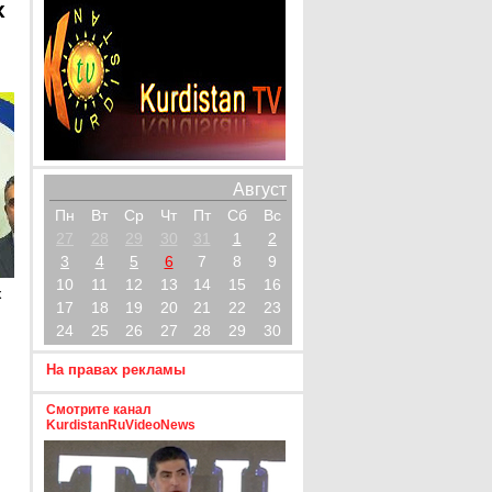
х
Август
Пн
Вт
Ср
Чт
Пт
Сб
Вс
27
28
29
30
31
1
2
3
4
5
6
7
8
9
10
11
12
13
14
15
16
х
17
18
19
20
21
22
23
24
25
26
27
28
29
30
На правах рекламы
Смотрите канал
KurdistanRuVideoNews