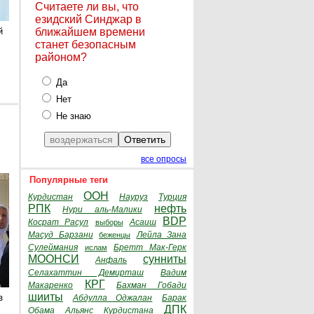
Считаете ли вы, что
езидский Синджар в
й
ближайшем времени
станет безопасным
районом?
Да
Нет
Не знаю
все опросы
Популярные теги
ООН
Курдистан
Науруз
Турция
РПК
нефть
Нури аль-Малики
BDP
Косрат Расул
Асаиш
выборы
Масуд Барзани
Лейла Зана
беженцы
Сулеймания
Бретт Мак-Герк
ислам
МООНСИ
сунниты
Анфаль
Селахаттин Демирташ
Вадим
КРГ
Макаренко
Бахман Гобади
шииты
з
Абдулла Оджалан
Барак
ДПК
Обама
Альянс Курдистана