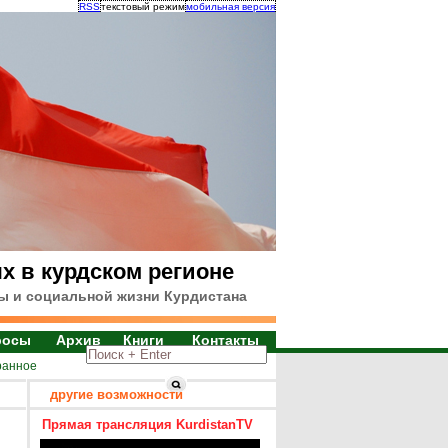
RSS
текстовый режим
мобильная версия
х в курдском регионе
ы и социальной жизни Курдистана
росы
Архив
Книги
Контакты
ранное
другие возможности
Прямая трансляция KurdistanTV