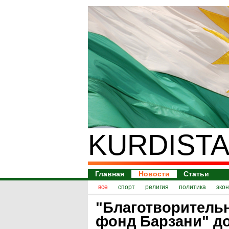
KURDISTA
Главная
Новости
Статьи
все
спорт
религия
политика
эко
"Благотворитель
фонд Барзани" д