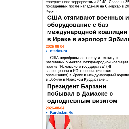
совершенного террористами ИГИЛ. Спасены 3
похищенных после нападения на Синджар в 2
году...
США стягивают военных и
оборудование с баз
международной коалиции
в Ираке в аэропорт Эрбил
2026-08-04
nterfax.ru
США перебрасывают силу и технику с
различных объектов международной коалиции
против "Исламского государства" (ИГ,
запрещенная в РФ террористическая
организация) в Ираке в международный аэропо
в Эрбиле в Иракском Курдистане...
Президент Барзани
побывал в Дамаске с
однодневным визитом
2026-08-04
Kurdistan.Ru