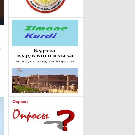
и
о
Опросы