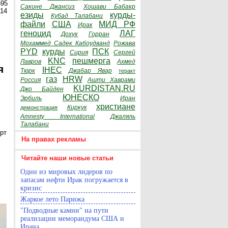
595
Сакине Джансиз
Хошави Бабакр
014
езиды
курды-
Кубад Талабани
файли
США
МИД РФ
Ирак
геноцид
ЛАГ
Дохук
Горран
Мохаммед Садек Кабоудванд
Рожава
PYD
курды
ПСК
Сирия
Сергей
KNC
пешмерга
Лавров
Ахмед
я
IHEC
Тюрк
Джабар Явар
теракт
газ
HRW
Россия
Ашти Хаврами
KURDISTAN.RU
Джо Байден
ЮНЕСКО
Эрбиль
Иран
христиане
Киркук
демонстрация
Amnesty International
Джаляль
Талабани
рт
На правах рекламы
Читайте наши новые статьи
Один из мировых лидеров по
запасам нефти Ирак погружается в
кризис
Жаркое лето Парижа
"Подводные камни" на пути
реализации меморандума США и
Ирана