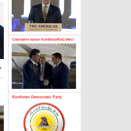
Смотрите канал KurdistanRuCollect
и
..
е
Kurdistan Democratic Party