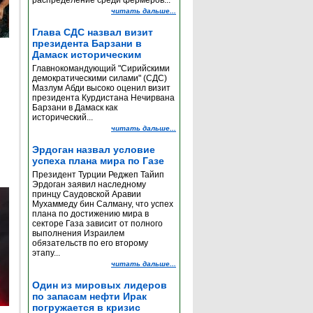
распределение среди фермеров...
читать дальше...
Глава СДС назвал визит
президента Барзани в
Дамаск историческим
Главнокомандующий "Сирийскими
демократическими силами" (СДС)
Мазлум Абди высоко оценил визит
президента Курдистана Нечирвана
Барзани в Дамаск как
исторический...
читать дальше...
Эрдоган назвал условие
успеха плана мира по Газе
Президент Турции Реджеп Тайип
Эрдоган заявил наследному
принцу Саудовской Аравии
Мухаммеду бин Салману, что успех
плана по достижению мира в
секторе Газа зависит от полного
выполнения Израилем
обязательств по его второму
этапу...
читать дальше...
Один из мировых лидеров
по запасам нефти Ирак
погружается в кризис