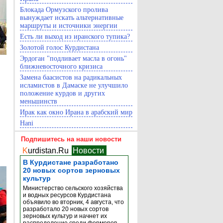
Блокада Ормузского пролива
вынуждает искать альтернативные
маршруты и источники энергии
Есть ли выход из иранского тупика?
Золотой голос Курдистана
Эрдоган "подливает масла в огонь"
ближневосточного кризиса
Замена баасистов на радикальных
исламистов в Дамаске не улучшило
положение курдов и других
меньшинств
Ирак как окно Ирана в арабский мир
Hani
Подпишитесь на наши новости
K
urdistan.Ru
Новости
В Курдистане разработано
20 новых сортов зерновых
культур
Министерство сельского хозяйства
и водных ресурсов Курдистана
объявило во вторник, 4 августа, что
разработало 20 новых сортов
зерновых культур и начнет их