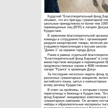
Курдский "Благотворительный фонд Барз
объявил, что его бригады гуманитарной п
школьные принадлежности более чем 1000
перемещенных лиц (ВПЛ) в лагерях Дохука
Курдистане.
В заявлении благотворительной организа
команды в сотрудничестве с организацией "
раздали канцелярские товары, включая рюк
учащимся-переселенцам в восьми школах 
"Домиз 1" на окраине города Дохук.
Ранее в рамках отдельной благотворите
"Благотворительный фонд Барзани" в сотр
министерством миграции и перемещения И
продовольственных корзин и 4696 гигиени
лагере "Руанга" в провинции Дохук.
За последние несколько недель фонд п
различных гуманитарных инициатив, включ
английского языка, шитья и компьютерных
всему региону Курдистан.
В ответ на проблемы, с которыми стал
переселенцы и беженцы в Курдистане, "Бл
фонд Барзани" инициировал комплексную
гуманитарную кампанию. Он активно поста
наборы и образовательные материалы тыс
вынужденных переселенцев в Курдистане, 