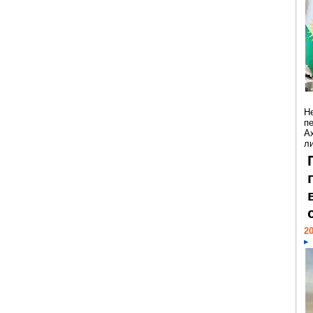
Н
п
А
ли
20