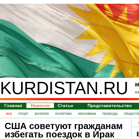
KURDISTAN.RU
н
е
Главная
Новости
Статьи
Представительство
все
спорт
религия
политика
экономика
природа
обществ
США советуют гражданам
избегать поездок в Ирак