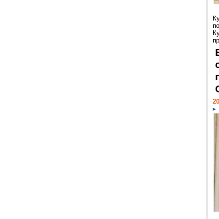
К
п
К
пр
20