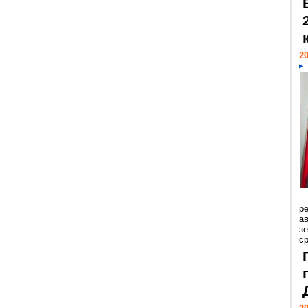
20
р
ав
з
с