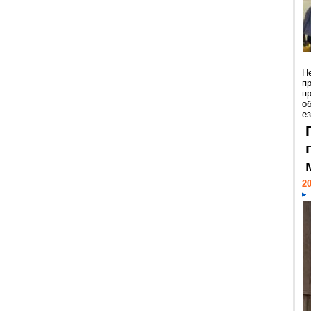
Н
п
п
о
ез
20