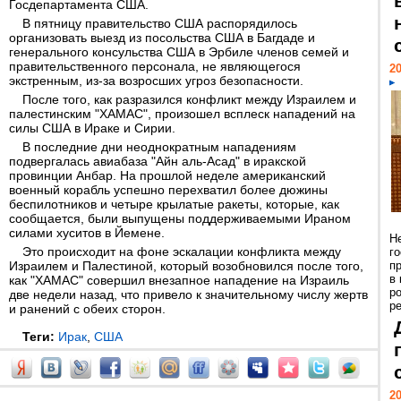
Госдепартамента США.
В пятницу правительство США распорядилось
организовать выезд из посольства США в Багдаде и
генерального консульства США в Эрбиле членов семей и
правительственного персонала, не являющегося
20
экстренным, из-за возросших угроз безопасности.
После того, как разразился конфликт между Израилем и
палестинским "ХАМАС", произошел всплеск нападений на
силы США в Ираке и Сирии.
В последние дни неоднократным нападениям
подвергалась авиабаза "Айн аль-Асад" в иракской
провинции Анбар. На прошлой неделе американский
военный корабль успешно перехватил более дюжины
беспилотников и четыре крылатые ракеты, которые, как
сообщается, были выпущены поддерживаемыми Ираном
силами хуситов в Йемене.
Н
Это происходит на фоне эскалации конфликта между
г
Израилем и Палестиной, который возобновился после того,
п
в
как "ХАМАС" совершил внезапное нападение на Израиль
р
две недели назад, что привело к значительному числу жертв
ре
и ранений с обеих сторон.
Теги:
Ирак
,
США
20