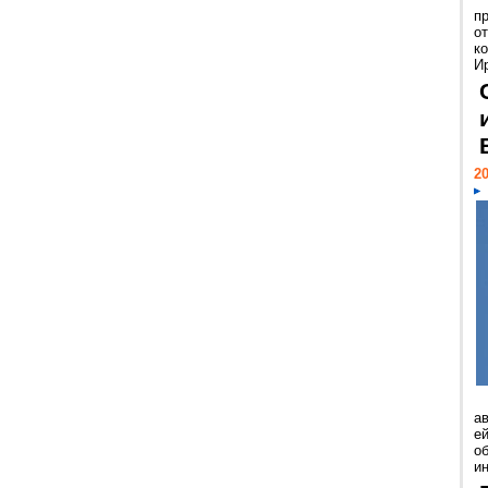
п
о
к
И
20
а
ей
о
и