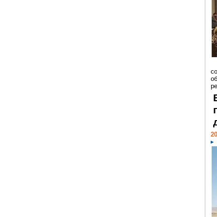
со
о
ре
20