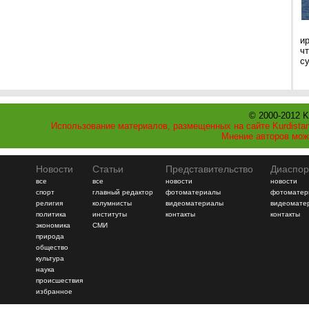
и
ч
с
© 2000-2012 K
Использование материалов, размещенных на сайте Kurdistan
Мнение авторов мож
Новости
Статьи
Представительство
Диаспор
все
все
новости
новости
спорт
главный редактор
фотоматериалы
фотоматер
религия
колумнисты
видеоматериалы
видеомате
политика
институты
контакты
контакты
экономика
СМИ
природа
общество
культура
наука
происшествия
избранное