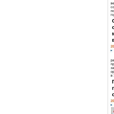
ве
с
п
го
20
р
пр
з
о
в
20