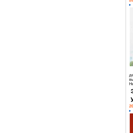
20
д
в
Н
20