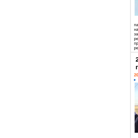
п
н
з
р
п
ре
20