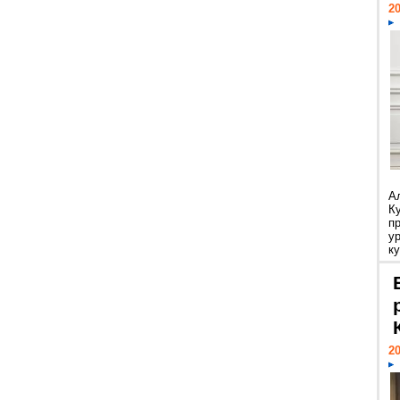
20
А
К
п
у
ку
20