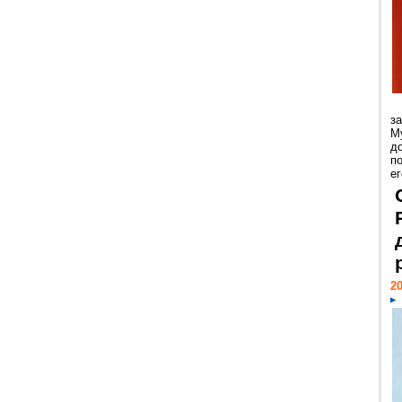
з
М
д
п
ег
20