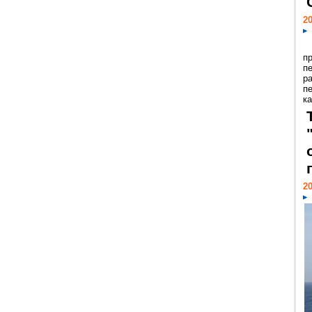
20
п
п
р
п
ка
20