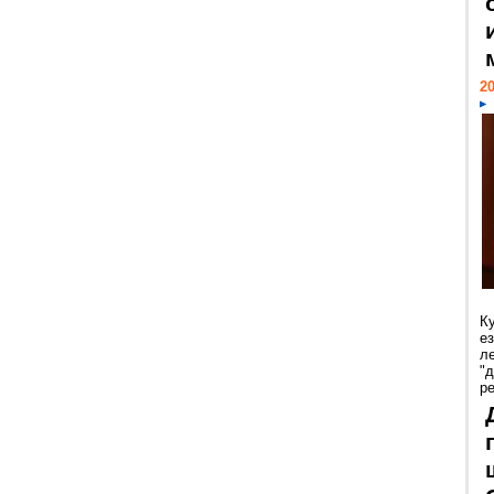
20
К
е
л
"
р