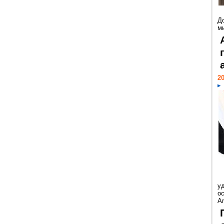
Д
м
20
у
ос
Ar