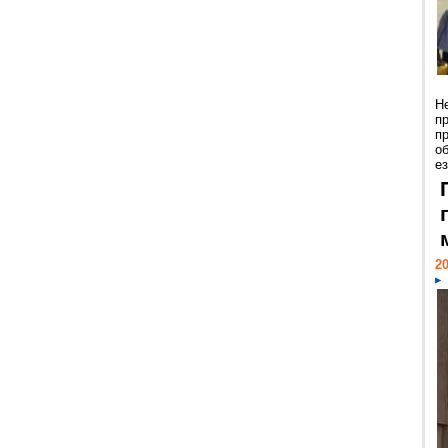
Н
п
п
о
ез
20