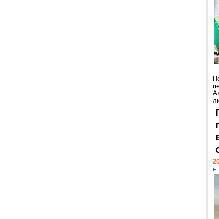
Н
п
А
ли
20