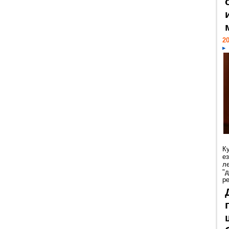
20
К
е
л
"
р