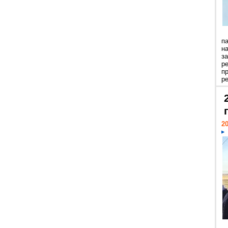
п
н
з
р
п
ре
20