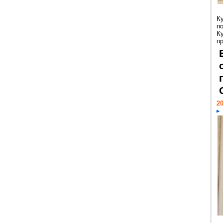
К
п
К
пр
20