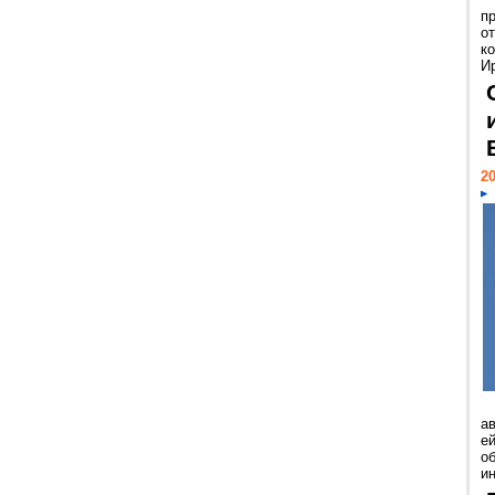
п
о
к
И
20
а
ей
о
и