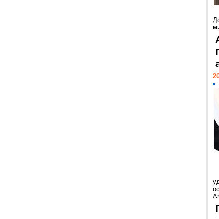
Д
м
20
у
ос
Ar