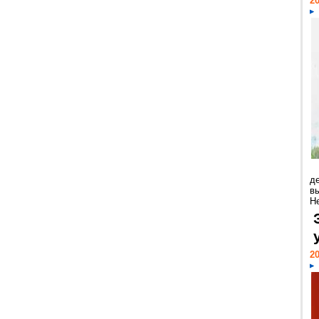
20
д
в
Н
20