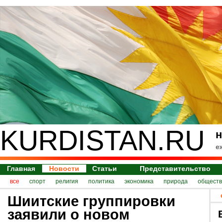
KURDISTAN.RU
н
е
Главная
Новости
Статьи
Представительство
все
спорт
религия
политика
экономика
природа
обществ
Шиитские группировки
заявили о новом