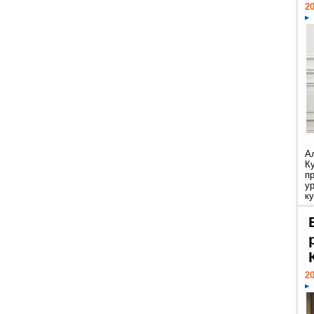
20
А
К
п
у
ку
20