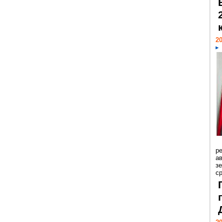
20
р
ав
з
с