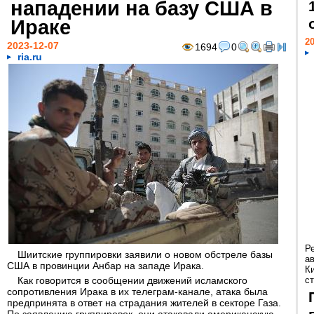
нападении на базу США в
Ираке
20
2023-12-07
1694
0
ria.ru
Р
Шиитские группировки заявили о новом обстреле базы
а
США в провинции Анбар на западе Ирака.
К
Как говорится в сообщении движений исламского
ст
сопротивления Ирака в их телеграм-канале, атака была
предпринята в ответ на страдания жителей в секторе Газа.