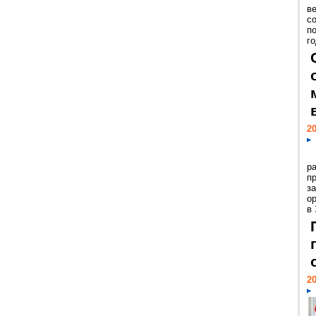
ве
с
п
го
20
р
пр
з
о
в
20