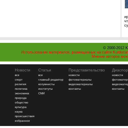
и
ч
с
© 2000-2012 K
Использование материалов, размещенных на сайте Kurdistan
Мнение авторов мож
Новости
Статьи
Представительство
Диаспор
все
все
новости
новости
спорт
главный редактор
фотоматериалы
фотоматер
религия
колумнисты
видеоматериалы
видеомате
политика
институты
контакты
контакты
экономика
СМИ
природа
общество
культура
наука
происшествия
избранное