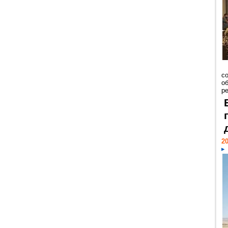
со
о
ре
20