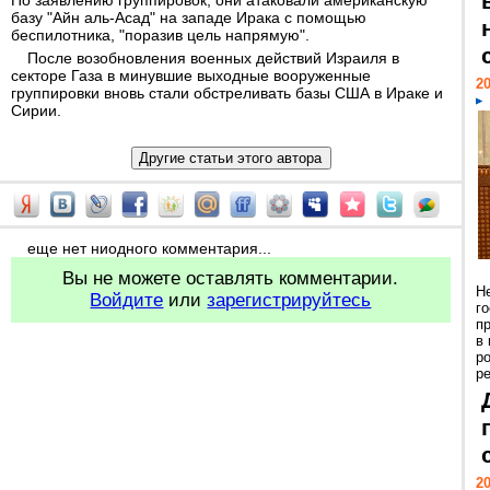
По заявлению группировок, они атаковали американскую
базу "Айн аль-Асад" на западе Ирака с помощью
беспилотника, "поразив цель напрямую".
После возобновления военных действий Израиля в
секторе Газа в минувшие выходные вооруженные
20
группировки вновь стали обстреливать базы США в Ираке и
Сирии.
еще нет ниодного комментария...
Вы не можете оставлять комментарии.
Н
Войдите
или
зарегистрируйтесь
г
п
в
р
ре
20