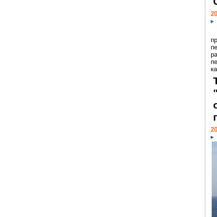
20
п
п
р
п
ка
20