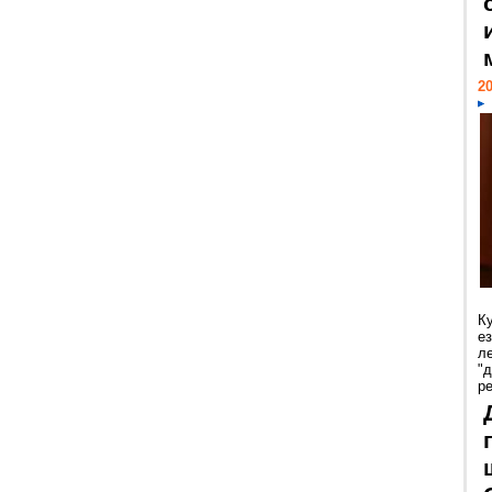
20
К
е
л
"
р