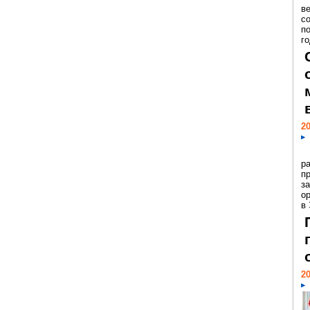
ве
с
п
го
20
р
пр
з
о
в
20