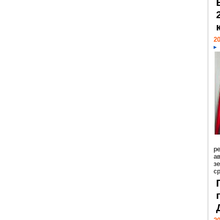
20
р
ав
з
с