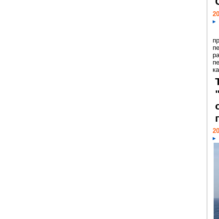
20
п
п
р
п
ка
20