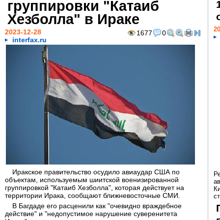
группировки "Катаиб
Хезболла" в Ираке
20
2023-12-28
1677
0
interfax.ru
Иракское правительство осудило авиаудар США по
Р
объектам, используемым шиитской военизированной
а
группировкой "Катаиб Хезболла", которая действует на
К
территории Ирака, сообщают ближневосточные СМИ.
ст
В Багдаде его расценили как "очевидно враждебное
действие" и "недопустимое нарушение суверенитета