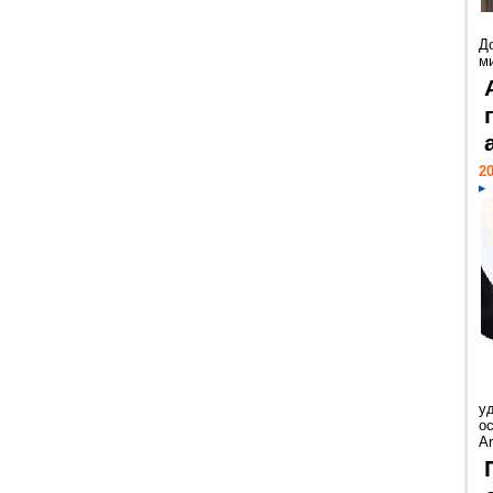
Д
м
20
у
ос
Ar