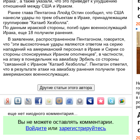
Ирака", а также указали, что это приведет к ухудшению
отношений между США и Ираком.
Ранее глава Пентагона Ллойд Остин сообщил, что США
нанесли удары по трем объектам в Ираке, принадлежащим
группировке "Катаиб Хезболла".
20
По данным иракской стороны, погиб один военнослужащий
Ирака, еще 18 получили ранения.
В заявлении, распространенном Пентагоном, говорится,
что "эти высокоточные удары являются ответом на серию
нападений на американский персонал в Ираке и Сирии со
стороны спонсируемых Ираном ополченцев", в частности,
на атаку в понедельник на авиабазу Эрбиль со стороны
"связанной с Ираном "Катаиб Хезболлы". Пентагон отметил,
что в результате атаки на авиабазу ранения получили трое
американских военнослужащих.
Н
г
п
в
р
ре
еще нет ниодного комментария...
Вы не можете оставлять комментарии.
Войдите
или
зарегистрируйтесь
20