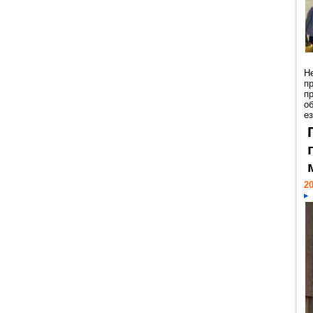
Н
п
п
о
ез
20