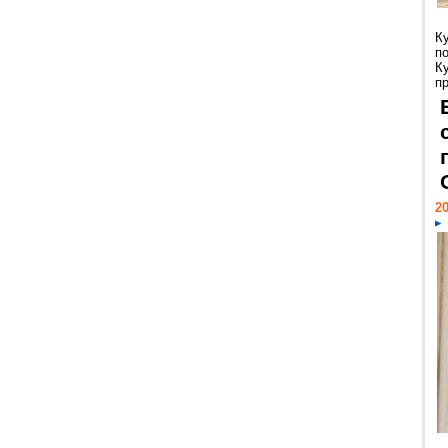
К
п
К
пр
20