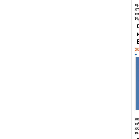
п
о
к
И
20
а
ей
о
и