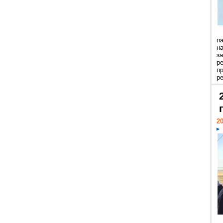
п
н
з
р
п
ре
20