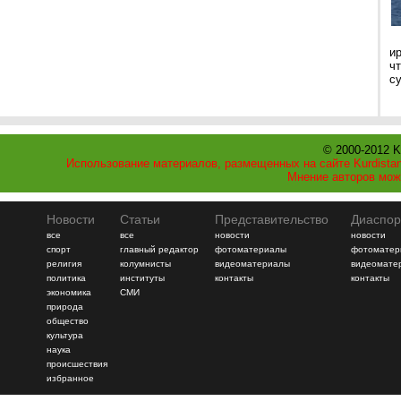
и
ч
с
© 2000-2012 K
Использование материалов, размещенных на сайте Kurdistan
Мнение авторов мож
Новости
Статьи
Представительство
Диаспор
все
все
новости
новости
спорт
главный редактор
фотоматериалы
фотоматер
религия
колумнисты
видеоматериалы
видеомате
политика
институты
контакты
контакты
экономика
СМИ
природа
общество
культура
наука
происшествия
избранное