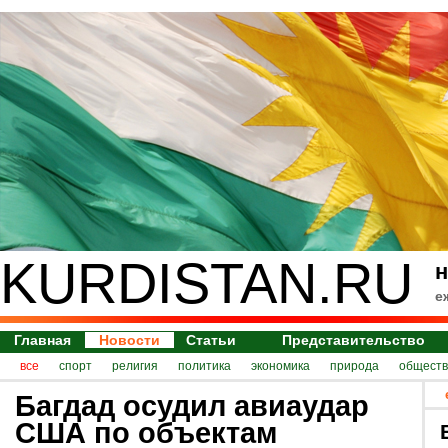
KURDISTAN.RU
н
е
Главная
Новости
Статьи
Представительство
все
спорт
религия
политика
экономика
природа
обществ
Багдад осудил авиаудар
США по объектам