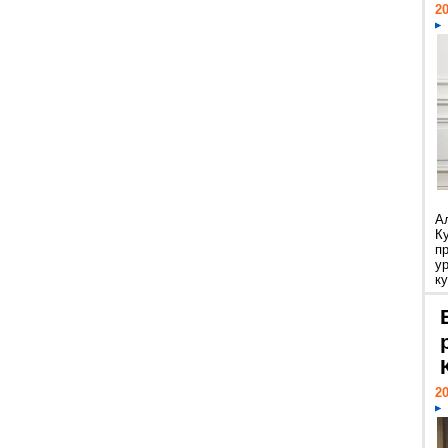
20
А
К
п
у
ку
20