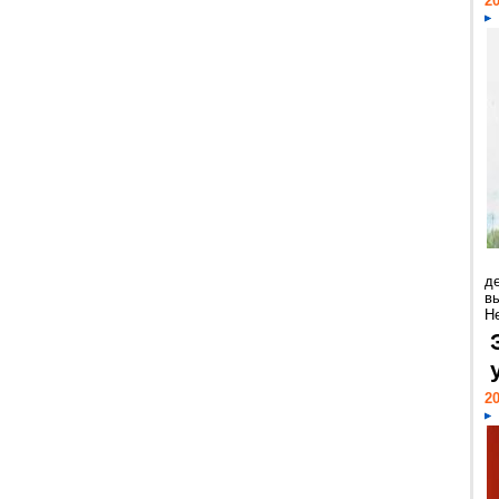
20
д
в
Н
20