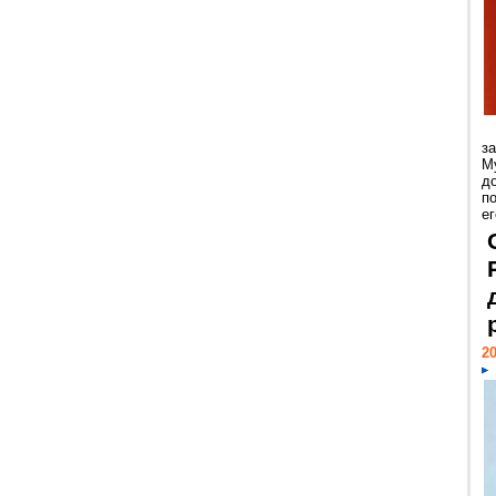
з
М
д
п
ег
20