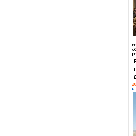
со
о
ре
20