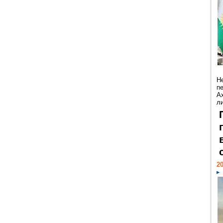
Н
п
А
ли
20