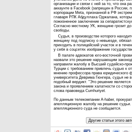
организации и связи с ней за то, что она р
аккаунте в Facebook (запрещен в России, 
корпорации Meta, признанной в РФ экстре
главаря РПК Абдуллаха Оджалана, которы
пожизненное заключение за сепаратистску
Согласно местному УК, женщине грозит до
свободы.
Судья, в производстве которого находит
женщину под подписку о невыезде, обяза
приходить в полицейский участок и в тече
у себя в соцсетях изображение государств
В палате адвокатов юго-восточной пров
назвали это решение нарушающим законод
направили жалобу в Высший судейско-прок
Турции с требованием привлечь судью к от
мнению профессора права юридического ф
университета Деврима Гюнгера, судья не 
подобный вердикт. "Это решение является
закона и проявлением халатности со сторо
слова правоведа Cumhuriyet.
По данным телекомпании A-haber, прокура
апелляционную жалобу на решение судьи.
апелляционного суда не сообщается.