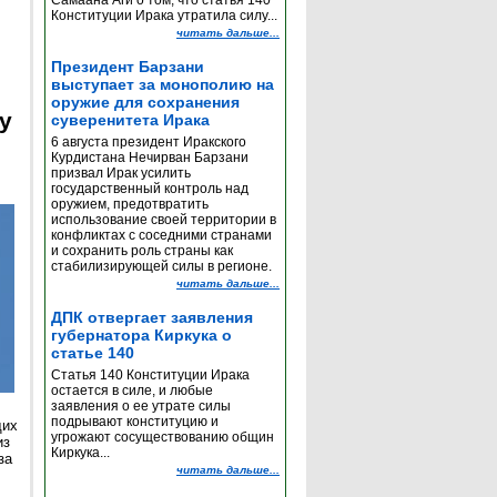
Самаана Аги о том, что статья 140
Конституции Ирака утратила силу...
читать дальше...
Президент Барзани
выступает за монополию на
оружие для сохранения
y
суверенитета Ирака
6 августа президент Иракского
Курдистана Нечирван Барзани
призвал Ирак усилить
государственный контроль над
оружием, предотвратить
использование своей территории в
конфликтах с соседними странами
и сохранить роль страны как
стабилизирующей силы в регионе.
читать дальше...
ДПК отвергает заявления
губернатора Киркука о
статье 140
Статья 140 Конституции Ирака
остается в силе, и любые
заявления о ее утрате силы
подрывают конституцию и
щих
угрожают сосуществованию общин
из
Киркука...
за
читать дальше...