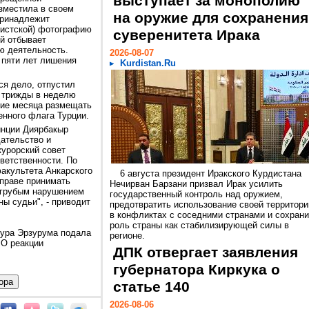
выступает за монополию
азместила в своем
на оружие для сохранения
принадлежит
мистской) фотографию
суверенитета Ирака
й отбывает
ю деятельность.
2026-08-07
 пяти лет лишения
Kurdistan.Ru
ся дело, отпустил
л трижды в неделю
ние месяца размещать
енного флага Турции.
инции Диярбакыр
ательство и
урорский совет
ветственности. По
акультета Анкарского
6 августа президент Иракского Курдистана
вправе принимать
Нечирван Барзани призвал Ирак усилить
 грубым нарушением
государственный контроль над оружием,
ны судьи", - приводит
предотвратить использование своей территори
в конфликтах с соседними странами и сохрани
роль страны как стабилизирующей силы в
тура Эрзурума подала
регионе.
 О реакции
ДПК отвергает заявления
губернатора Киркука о
статье 140
2026-08-06