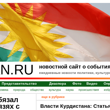
N.RU
новостной сайт о события
ежедневные новости политики, культур
Представительство
Диаспора
Фото
Видео
Оп
номика
природа
общество
культура
наука
происшествия
изб
еще в рубрике
бязал
зях с
Власти Курдистана: Стать