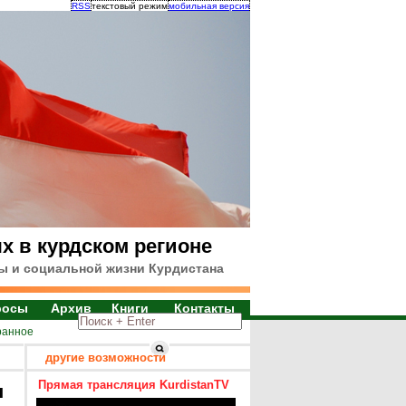
RSS
текстовый режим
мобильная версия
х в курдском регионе
ы и социальной жизни Курдистана
росы
Архив
Книги
Контакты
ранное
другие возможности
Прямая трансляция KurdistanTV
я