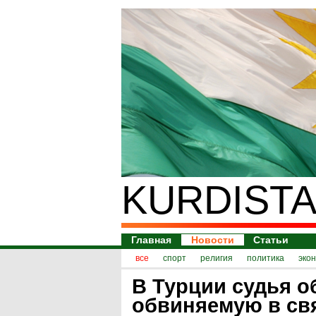
KURDISTA
Главная
Новости
Статьи
все
спорт
религия
политика
эко
В Турции судья о
обвиняемую в свя