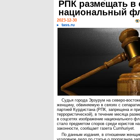
РПК размещать в 
национальный ф
2023-12-30
tass.ru
Судья города Эрзурум на северо-восток
женщину, обвиняемую в связях с сепарати
партией Курдистана (РПК, запрещена и при
террористической), в течение месяца разм
в соцсетях изображение национального фл
стало предметом споров среди юристов на
законности, сообщает газета Cumhuriyet.
По данным издания, в отношении женщи
уголовное дело по статье о пропаганде з