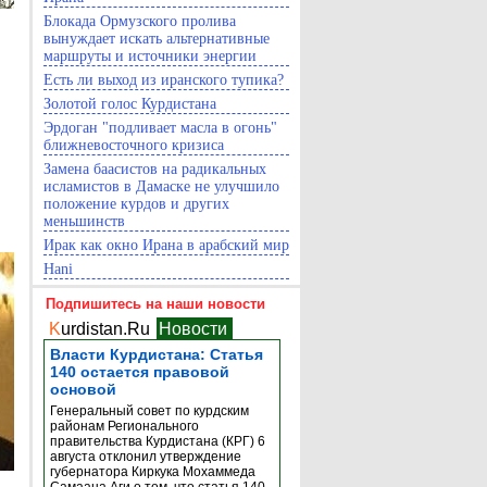
Блокада Ормузского пролива
вынуждает искать альтернативные
маршруты и источники энергии
Есть ли выход из иранского тупика?
Золотой голос Курдистана
Эрдоган "подливает масла в огонь"
ближневосточного кризиса
Замена баасистов на радикальных
исламистов в Дамаске не улучшило
положение курдов и других
меньшинств
Ирак как окно Ирана в арабский мир
Hani
Подпишитесь на наши новости
K
urdistan.Ru
Новости
Власти Курдистана: Статья
140 остается правовой
основой
Генеральный совет по курдским
районам Регионального
правительства Курдистана (КРГ) 6
августа отклонил утверждение
губернатора Киркука Мохаммеда