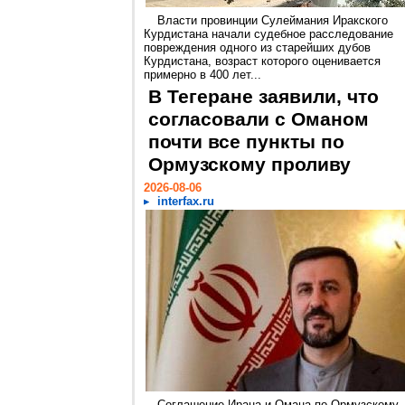
Власти провинции Сулеймания Иракского
Курдистана начали судебное расследование
повреждения одного из старейших дубов
Курдистана, возраст которого оценивается
примерно в 400 лет...
В Тегеране заявили, что
согласовали с Оманом
почти все пункты по
Ормузскому проливу
2026-08-06
interfax.ru
Соглашение Ирана и Омана по Ормузскому