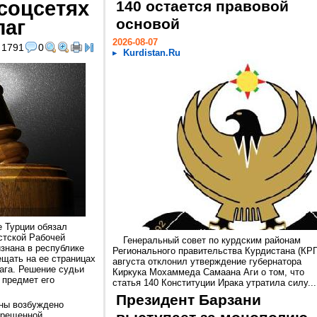
соцсетях
140 остается правовой
лаг
основой
2026-08-07
1791
0
Kurdistan.Ru
е Турции обязал
стской Рабочей
Генеральный совет по курдским районам
знана в республике
Регионального правительства Курдистана (КРГ
ещать на ее страницах
августа отклонил утверждение губернатора
ага. Решение судьи
Киркука Мохаммеда Самаана Аги о том, что
 предмет его
статья 140 Конституции Ирака утратила силу...
Президент Барзани
ны возбуждено
апрещенной