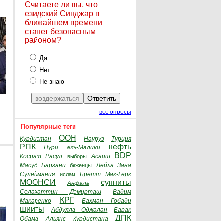
Считаете ли вы, что
езидский Синджар в
ближайшем времени
станет безопасным
районом?
Да
Нет
Не знаю
все опросы
Популярные теги
ООН
Курдистан
Науруз
Турция
РПК
нефть
Нури аль-Малики
BDP
Косрат Расул
Асаиш
выборы
Масуд Барзани
Лейла Зана
беженцы
Сулеймания
Бретт Мак-Герк
ислам
МООНСИ
сунниты
Анфаль
Селахаттин Демирташ
Вадим
КРГ
Макаренко
Бахман Гобади
шииты
Абдулла Оджалан
Барак
ДПК
Обама
Альянс Курдистана