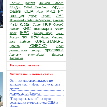
Сакине Джансиз
Хошави Бабакр
езиды
курды-
Кубад Талабани
файли
США
МИД РФ
Ирак
геноцид
ЛАГ
Дохук
Горран
Мохаммед Садек Кабоудванд
Рожава
PYD
курды
ПСК
Сирия
Сергей
KNC
пешмерга
Лавров
Ахмед
IHEC
Тюрк
Джабар Явар
теракт
газ
HRW
Россия
Ашти Хаврами
KURDISTAN.RU
Джо Байден
ЮНЕСКО
Эрбиль
Иран
христиане
Киркук
демонстрация
Amnesty International
Джаляль
Талабани
На правах рекламы
Читайте наши новые статьи
Один из мировых лидеров по
запасам нефти Ирак погружается в
кризис
Жаркое лето Парижа
"Подводные камни" на пути
реализации меморандума США и
Ирана