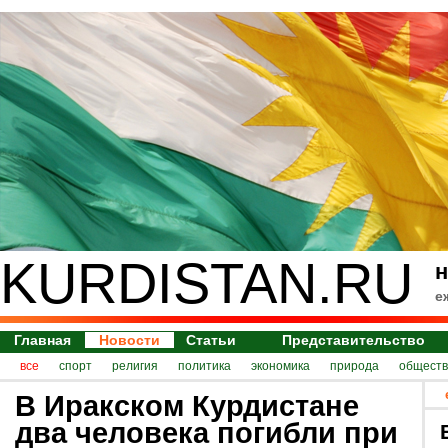
KURDISTAN.RU
н
е
Главная
Новости
Статьи
Представительство
все
спорт
религия
политика
экономика
природа
обществ
В Иракском Курдистане
два человека погибли при