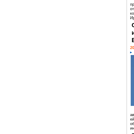
п
о
к
И
20
а
ей
о
и