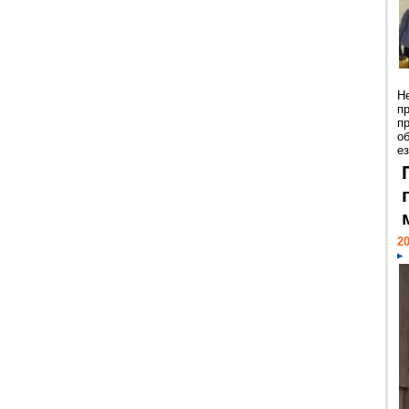
Н
п
п
о
ез
20