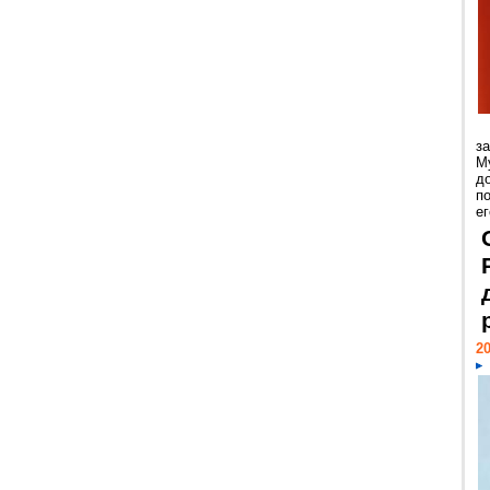
з
М
д
п
ег
20