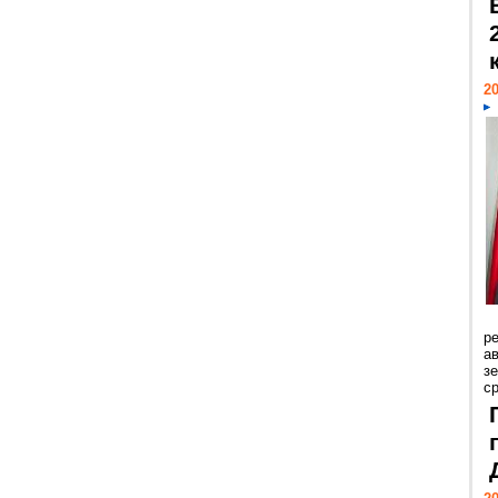
20
р
ав
з
с