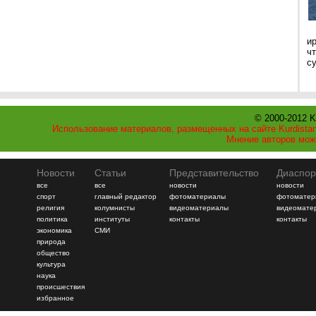
и
ч
с
© 2000-2012 K
Использование материалов, размещенных на сайте Kurdistan
Мнение авторов мож
Новости
Статьи
Представительство
Диаспор
все
все
новости
новости
спорт
главный редактор
фотоматериалы
фотоматер
религия
колумнисты
видеоматериалы
видеомате
политика
институты
контакты
контакты
экономика
СМИ
природа
общество
культура
наука
происшествия
избранное