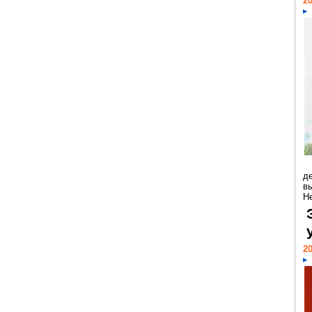
20
д
в
Н
20