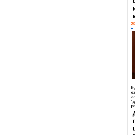
20
К
е
л
"
р