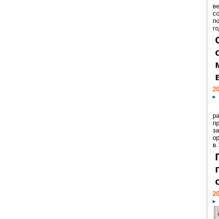
ве
с
п
го
20
р
пр
з
о
в
20