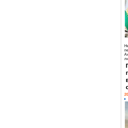
Н
п
А
ли
20