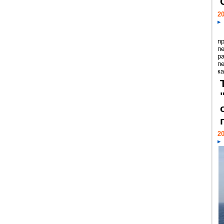
20
п
п
р
п
ка
20