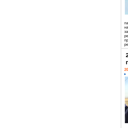
п
н
з
р
п
ре
20