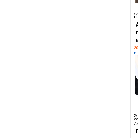
Д
м
20
у
ос
Ar