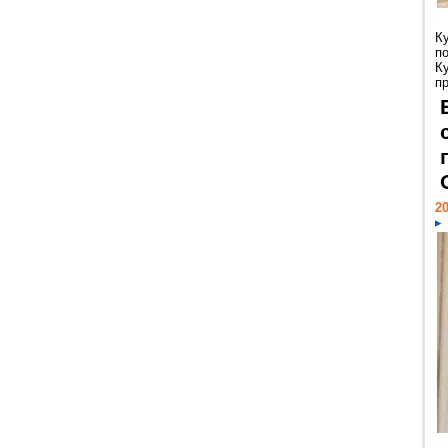
К
п
К
пр
20