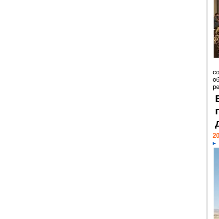
со
о
ре
20