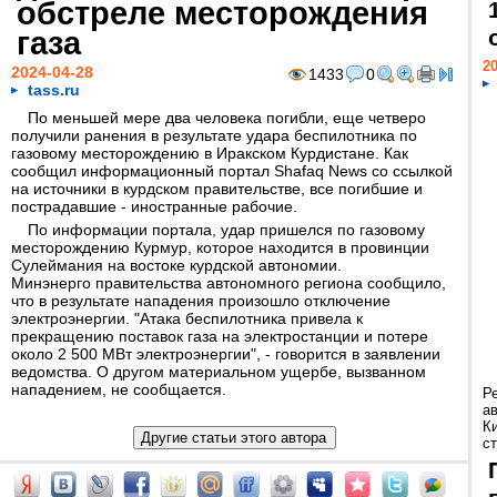
обстреле месторождения
газа
20
2024-04-28
1433
0
tass.ru
По меньшей мере два человека погибли, еще четверо
получили ранения в результате удара беспилотника по
газовому месторождению в Иракском Курдистане. Как
сообщил информационный портал Shafaq News со ссылкой
на источники в курдском правительстве, все погибшие и
пострадавшие - иностранные рабочие.
По информации портала, удар пришелся по газовому
месторождению Курмур, которое находится в провинции
Сулеймания на востоке курдской автономии.
Минэнерго правительства автономного региона сообщило,
что в результате нападения произошло отключение
электроэнергии. "Атака беспилотника привела к
прекращению поставок газа на электростанции и потере
около 2 500 МВт электроэнергии", - говорится в заявлении
ведомства. О другом материальном ущербе, вызванном
нападением, не сообщается.
Р
а
К
ст