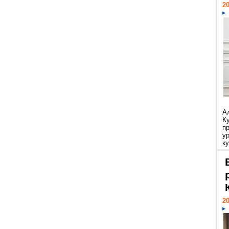
20
А
К
п
у
ку
20