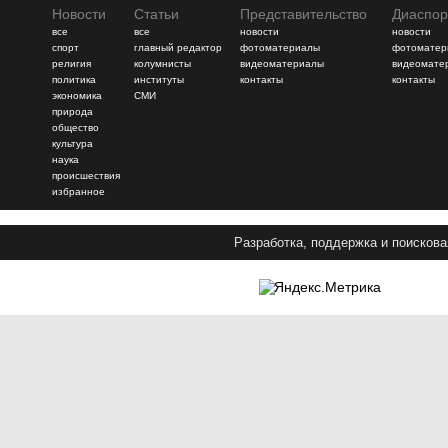
Новости
Статьи
Представительство
Диаспор
все
все
новости
новости
спорт
главный редактор
фотоматериалы
фотоматер
религия
колумнисты
видеоматериалы
видеомате
политика
институты
контакты
контакты
экономика
СМИ
природа
общество
культура
наука
происшествия
избранное
Разработка, поддержка и поискова