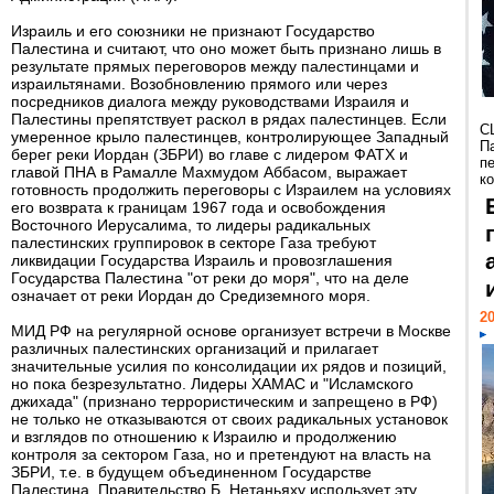
Израиль и его союзники не признают Государство
Палестина и считают, что оно может быть признано лишь в
результате прямых переговоров между палестинцами и
израильтянами. Возобновлению прямого или через
посредников диалога между руководствами Израиля и
Палестины препятствует раскол в рядах палестинцев. Если
С
умеренное крыло палестинцев, контролирующее Западный
П
берег реки Иордан (ЗБРИ) во главе с лидером ФАТХ и
п
главой ПНА в Рамалле Махмудом Аббасом, выражает
к
готовность продолжить переговоры с Израилем на условиях
его возврата к границам 1967 года и освобождения
Восточного Иерусалима, то лидеры радикальных
палестинских группировок в секторе Газа требуют
ликвидации Государства Израиль и провозглашения
Государства Палестина "от реки до моря", что на деле
означает от реки Иордан до Средиземного моря.
20
МИД РФ на регулярной основе организует встречи в Москве
различных палестинских организаций и прилагает
значительные усилия по консолидации их рядов и позиций,
но пока безрезультатно. Лидеры ХАМАС и "Исламского
джихада" (признано террористическим и запрещено в РФ)
не только не отказываются от своих радикальных установок
и взглядов по отношению к Израилю и продолжению
контроля за сектором Газа, но и претендуют на власть на
ЗБРИ, т.е. в будущем объединенном Государстве
Палестина. Правительство Б. Нетаньяху использует эту