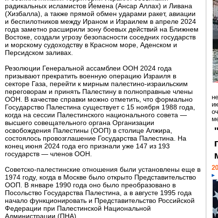
радикальных исламистов Йемена (Ансар Аллах) и Ливана
(Хизбалла), а также прямой обмен ударами ракет, авиации
и беспилотников между Ираном и Израилем в апреле 2024
года заметно расширили зону боевых действий на Ближнем
Востоке, создали угрозу безопасности соседних государств
и морскому судоходству в Красном море, Аденском и
Персидском заливах.
Резолюции Генеральной ассамблеи ООН 2024 года
призывают прекратить военную операцию Израиля в
секторе Газа, перейти к мирным палестино-израильским
переговорам и принять Палестину в полноправные члены
н
ООН. В качестве справки можно отметить, что формально
ию
Государство Палестина существует с 15 ноября 1988 года,
о
когда на сессии Палестинского национального совета —
ме
высшего совещательного органа Организации
освобождения Палестины (ООП) в столице Алжира,
состоялось провозглашение Государства Палестина. На
конец июня 2024 года его признали уже 147 из 193
государств — членов ООН.
20
Советско-палестинские отношения были установлены еще в
1974 году, когда в Москве было открыто Представительство
ООП. В январе 1990 года оно было преобразовано в
Посольство Государства Палестина, а в августе 1995 года
начало функционировать и Представительство Российской
Федерации при Палестинской Национальной
Администрации (ПНА).