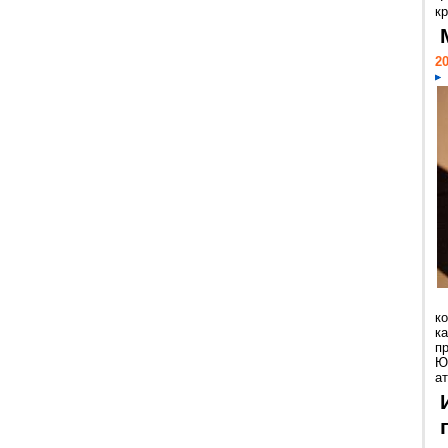
кр
20
к
ка
п
Ю
ат