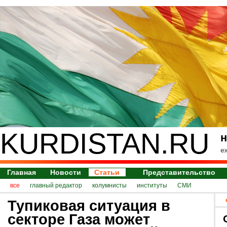
KURDISTAN.RU
н
е
Главная
Новости
Статьи
Представительство
все
главный редактор
колумнисты
институты
СМИ
Тупиковая ситуация в
секторе Газа может