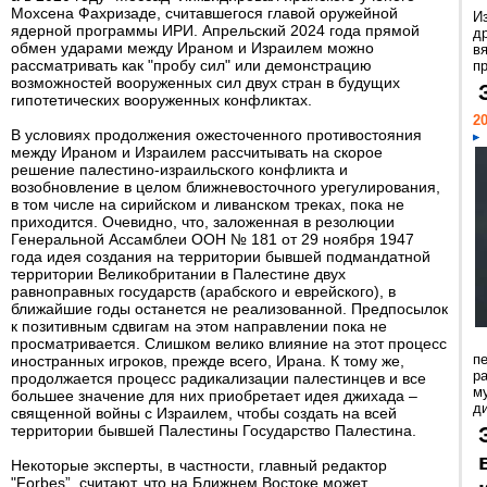
Мохсена Фахризаде, считавшегося главой оружейной
И
ядерной программы ИРИ. Апрельский 2024 года прямой
д
обмен ударами между Ираном и Израилем можно
в
рассматривать как "пробу сил" или демонстрацию
пр
возможностей вооруженных сил двух стран в будущих
гипотетических вооруженных конфликтах.
20
В условиях продолжения ожесточенного противостояния
между Ираном и Израилем рассчитывать на скорое
решение палестино-израильского конфликта и
возобновление в целом ближневосточного урегулирования,
в том числе на сирийском и ливанском треках, пока не
приходится. Очевидно, что, заложенная в резолюции
Генеральной Ассамблеи ООН № 181 от 29 ноября 1947
года идея создания на территории бывшей подмандатной
территории Великобритании в Палестине двух
равноправных государств (арабского и еврейского), в
ближайшие годы останется не реализованной. Предпосылок
к позитивным сдвигам на этом направлении пока не
просматривается. Слишком велико влияние на этот процесс
п
иностранных игроков, прежде всего, Ирана. К тому же,
ра
продолжается процесс радикализации палестинцев и все
м
большее значение для них приобретает идея джихада –
д
священной войны с Израилем, чтобы создать на всей
территории бывшей Палестины Государство Палестина.
Некоторые эксперты, в частности, главный редактор
"Forbes”, считают, что на Ближнем Востоке может