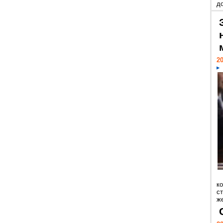
д
20
к
ст
же