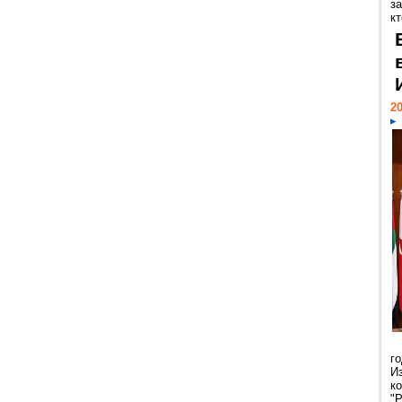
за
кт
20
г
И
к
"