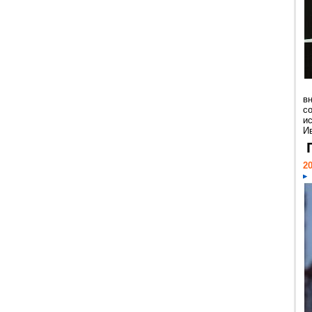
в
с
и
Ив
20