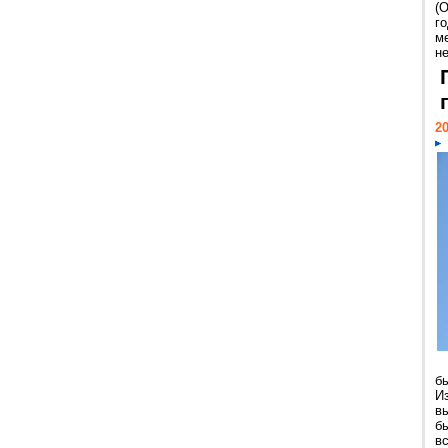
(
г
м
н
20
б
И
в
б
в