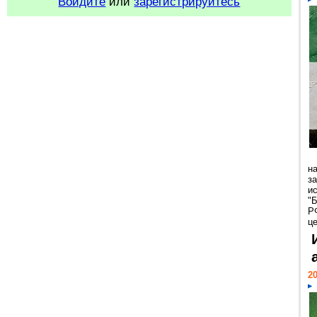
Войдите
или
зарегистрируйтесь
н
з
и
"
Р
ц
20