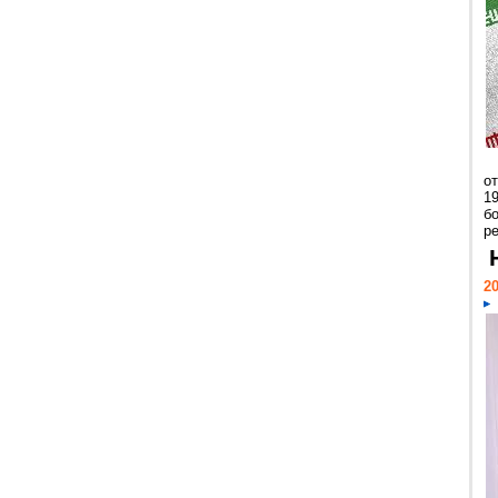
о
1
бо
р
20