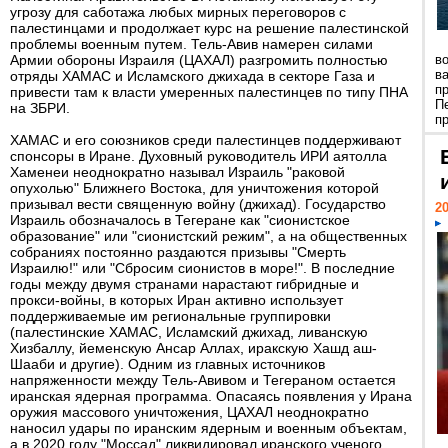
угрозу для саботажа любых мирных переговоров с
палестинцами и продолжает курс на решение палестинской
проблемы военным путем. Тель-Авив намерен силами
Армии обороны Израиля (ЦАХАЛ) разгромить полностью
в
в
отряды ХАМАС и Исламского джихада в секторе Газа и
п
привести там к власти умеренных палестинцев по типу ПНА
П
на ЗБРИ.
пр
ХАМАС и его союзников среди палестинцев поддерживают
спонсоры в Иране. Духовный руководитель ИРИ аятолла
Хаменеи неоднократно называл Израиль "раковой
опухолью" Ближнего Востока, для уничтожения которой
призывал вести священную войну (джихад). Государство
20
Израиль обозначалось в Тегеране как "сионистское
образование" или "сионистский режим", а на общественных
собраниях постоянно раздаются призывы "Смерть
Израилю!" или "Сбросим сионистов в море!". В последние
годы между двумя странами нарастают гибридные и
прокси-войны, в которых Иран активно использует
поддерживаемые им региональные группировки
(палестинские ХАМАС, Исламский джихад, ливанскую
Хизбаллу, йеменскую Ансар Аллах, иракскую Хашд аш-
Шааби и другие). Одним из главных источников
напряженности между Тель-Авивом и Тегераном остается
иранская ядерная программа. Опасаясь появления у Ирана
оружия массового уничтожения, ЦАХАЛ неоднократно
наносил удары по иранским ядерным и военным объектам,
а в 2020 году "Моссад" ликвидировал иранского ученого