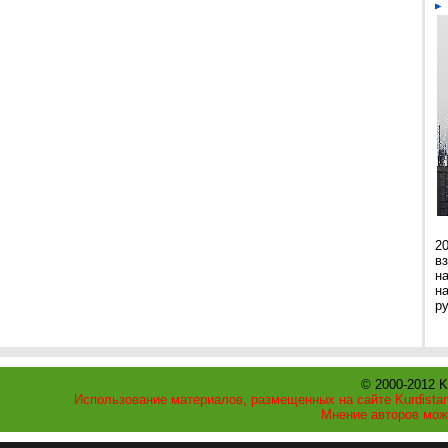
2
в
н
н
р
© 2000-2012 K
Использование материалов, размещенных на сайте Kurdistan
Мнение авторов мож