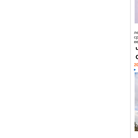
л
с
ее
20