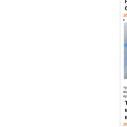
20
т
в
ку
20