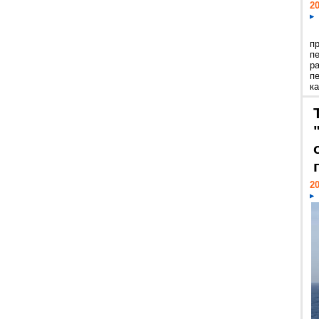
20
п
п
р
п
ка
20