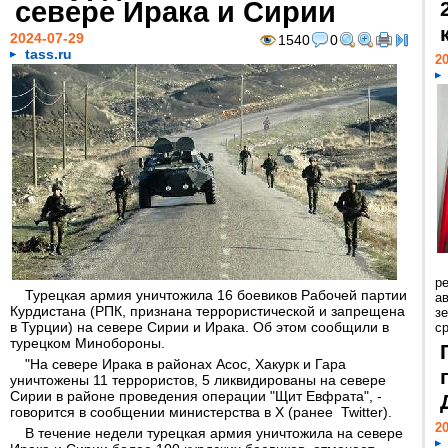
севере Ирака и Сирии
2024-07-29
1540
0
tass.ru
20
р
Турецкая армия уничтожила 16 боевиков Рабочей партии
ав
Курдистана (РПК, признана террористической и запрещена
з
в Турции) на севере Сирии и Ирака. Об этом сообщили в
с
турецком Минобороны.
"На севере Ирака в районах Асос, Хакурк и Гара
уничтожены 11 террористов, 5 ликвидированы на севере
Сирии в районе проведения операции "Щит Евфрата", -
говорится в сообщении министерства в X (ранее Twitter).
20
В течение недели турецкая армия уничтожила на севере