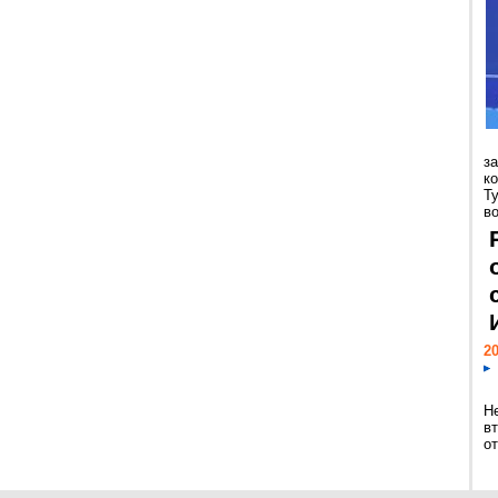
з
к
Т
во
20
Н
в
о