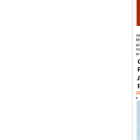
з
М
д
п
ег
20