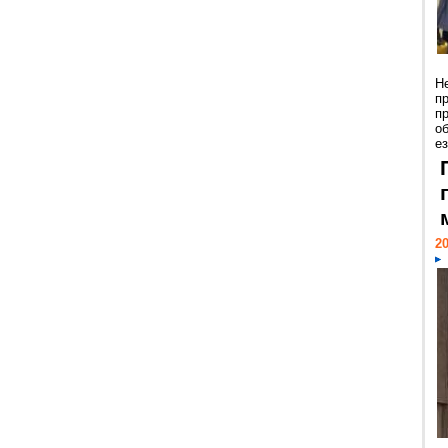
Н
п
п
о
ез
20