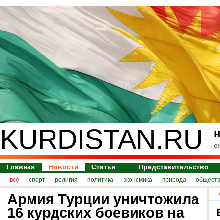
KURDISTAN.RU
н
е
Главная
Новости
Статьи
Представительство
все
спорт
религия
политика
экономика
природа
обществ
Армия Турции уничтожила
16 курдских боевиков на