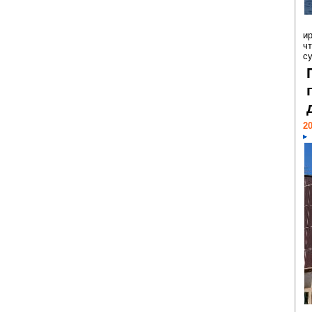
и
ч
с
20