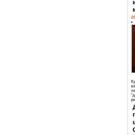
20
К
е
л
"
р