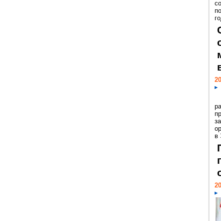
с
п
го
20
р
пр
з
о
в
20