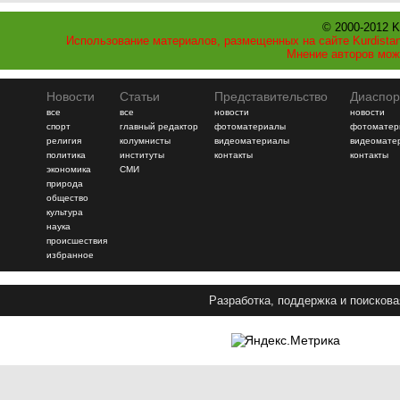
© 2000-2012 K
Использование материалов, размещенных на сайте Kurdistan
Мнение авторов мож
Новости
Статьи
Представительство
Диаспор
все
все
новости
новости
спорт
главный редактор
фотоматериалы
фотоматер
религия
колумнисты
видеоматериалы
видеомате
политика
институты
контакты
контакты
экономика
СМИ
природа
общество
культура
наука
происшествия
избранное
Разработка, поддержка и поискова