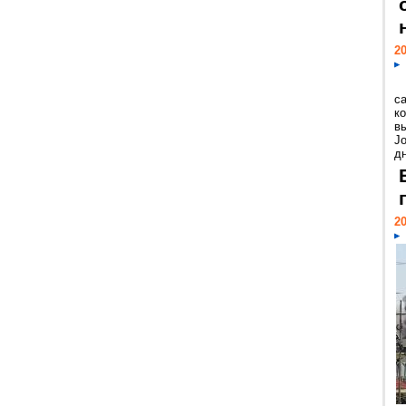
20
с
к
в
Jo
дн
20