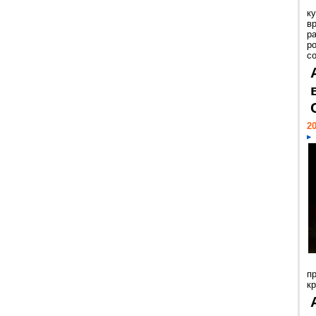
к
в
р
р
с
20
п
к