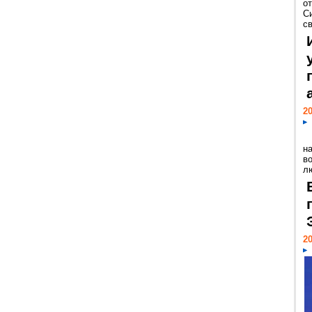
о
С
св
20
н
в
лю
20