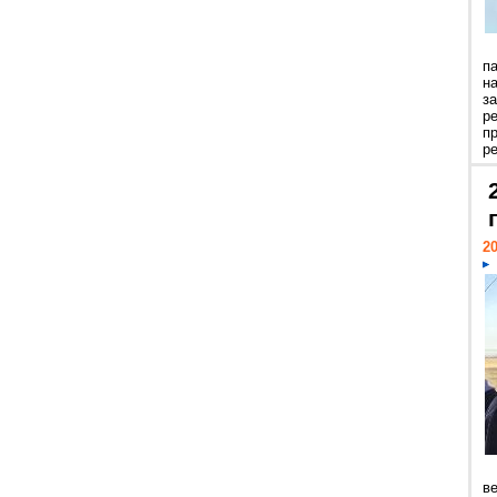
п
н
з
р
п
ре
20
ве