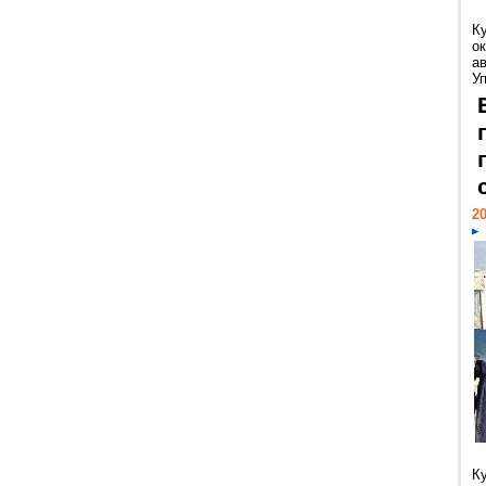
К
ок
а
У
20
К