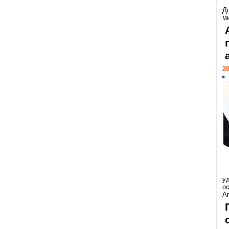
Д
м
20
у
ос
Ar