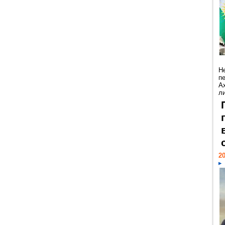
Н
п
А
ли
20