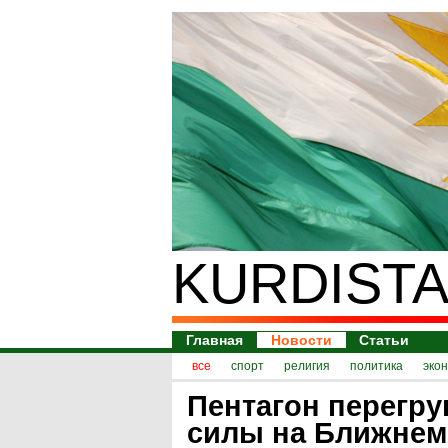
KURDISTA
Главная
Новости
Статьи
все
спорт
религия
политика
эко
Пентагон перегру
силы на Ближнем