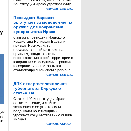
Самаана Аги о том, что статья 140
Конституции Ирака утратила силу...
читать дальше...
Президент Барзани
выступает за монополию на
оружие для сохранения
y
суверенитета Ирака
6 августа президент Иракского
Курдистана Нечирван Барзани
призвал Ирак усилить
государственный контроль над
оружием, предотвратить
использование своей территории в
конфликтах с соседними странами
и сохранить роль страны как
стабилизирующей силы в регионе.
читать дальше...
ДПК отвергает заявления
губернатора Киркука о
статье 140
Статья 140 Конституции Ирака
остается в силе, и любые
заявления о ее утрате силы
подрывают конституцию и
щих
угрожают сосуществованию общин
из
Киркука...
за
читать дальше...