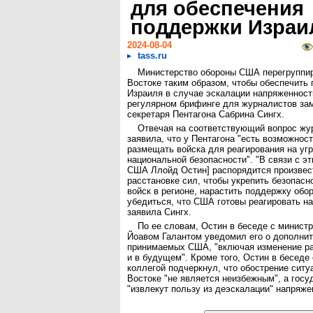
для обеспечения
поддержки Израи
2024-08-04
tass.ru
Министерство обороны США перегруппи
Востоке таким образом, чтобы обеспечить
Израиля в случае эскалации напряженност
регулярном брифинге для журналистов зам
секретаря Пентагона Сабрина Сингх.
Отвечая на соответствующий вопрос жу
заявила, что у Пентагона "есть возможност
размещать войска для реагирования на уг
национальной безопасности". "В связи с э
США Ллойд Остин] распорядится произвес
расстановке сил, чтобы укрепить безопасн
войск в регионе, нарастить поддержку обо
убедиться, что США готовы реагировать на 
заявила Сингх.
По ее словам, Остин в беседе с минист
Йоавом Галантом уведомил его о дополни
принимаемых США, "включая изменение ра
и в будущем". Кроме того, Остин в беседе
коллегой подчеркнул, что обострение сит
Востоке "не является неизбежным", а госу
"извлекут пользу из деэскалации" напряж