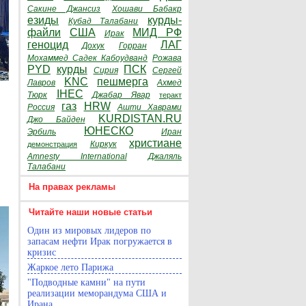
Сакине Джансиз
Хошави Бабакр
езиды
курды-
Кубад Талабани
файли
США
МИД РФ
Ирак
геноцид
ЛАГ
Дохук
Горран
Мохаммед Садек Кабоудванд
Рожава
PYD
курды
ПСК
Сирия
Сергей
KNC
пешмерга
Лавров
Ахмед
IHEC
Тюрк
Джабар Явар
теракт
газ
HRW
Россия
Ашти Хаврами
KURDISTAN.RU
Джо Байден
ЮНЕСКО
Эрбиль
Иран
христиане
Киркук
демонстрация
Amnesty International
Джаляль
Талабани
На правах рекламы
Читайте наши новые статьи
Один из мировых лидеров по
запасам нефти Ирак погружается в
кризис
Жаркое лето Парижа
"Подводные камни" на пути
реализации меморандума США и
Ирана