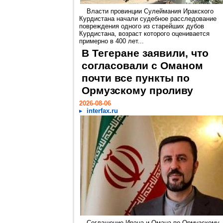
Власти провинции Сулеймания Иракского
Курдистана начали судебное расследование
повреждения одного из старейших дубов
Курдистана, возраст которого оценивается
примерно в 400 лет...
В Тегеране заявили, что
согласовали с Оманом
почти все пункты по
Ормузскому проливу
2026-08-06
interfax.ru
Соглашение Ирана и Омана по Ормузскому