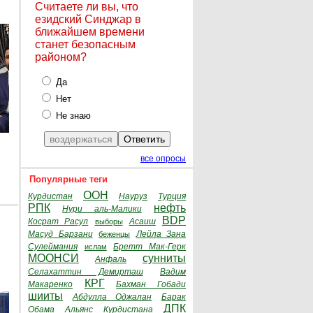
Считаете ли вы, что
езидский Синджар в
ближайшем времени
станет безопасным
районом?
Да
Нет
Не знаю
все опросы
Популярные теги
ООН
Курдистан
Науруз
Турция
РПК
нефть
Нури аль-Малики
BDP
Косрат Расул
Асаиш
выборы
Масуд Барзани
Лейла Зана
беженцы
Сулеймания
Бретт Мак-Герк
ислам
МООНСИ
сунниты
Анфаль
Селахаттин Демирташ
Вадим
КРГ
Макаренко
Бахман Гобади
шииты
Абдулла Оджалан
Барак
ДПК
Обама
Альянс Курдистана