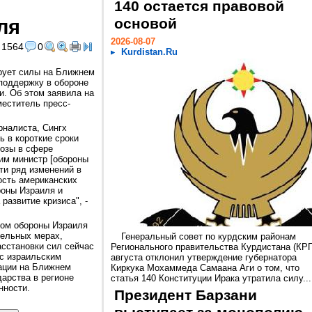
140 остается правовой
ля
основой
2026-08-07
1564
0
Kurdistan.Ru
рует силы на Ближнем
 поддержку в обороне
и. Об этом заявила на
еститель пресс-
рналиста, Сингх
ь в короткие сроки
розы в сфере
тим министр [обороны
ти ряд изменений в
ость американских
роны Израиля и
развитие кризиса", -
ром обороны Израиля
тельных мерах,
Генеральный совет по курдским районам
сстановки сил сейчас
Регионального правительства Курдистана (КРГ
 с израильским
августа отклонил утверждение губернатора
уации на Ближнем
Киркука Мохаммеда Самаана Аги о том, что
дарства в регионе
статья 140 Конституции Ирака утратила силу...
енности.
Президент Барзани