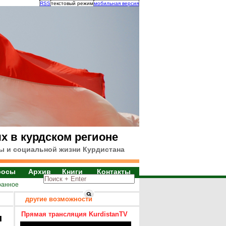
RSS
текстовый режим
мобильная версия
х в курдском регионе
ы и социальной жизни Курдистана
росы
Архив
Книги
Контакты
ранное
другие возможности
Прямая трансляция KurdistanTV
я