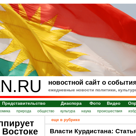
N.RU
новостной сайт о события
ежедневные новости политики, культур
Представительство
Диаспора
Фото
Видео
Оп
номика
природа
общество
культура
наука
происшествия
изб
еще в рубрике
ппирует
 Востоке
Власти Курдистана: Стать