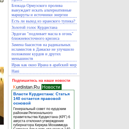
Блокада Ормузского пролива
вынуждает искать альтернативные
маршруты и источники энергии
Есть ли выход из иранского тупика?
Золотой голос Курдистана
Эрдоган "подливает масла в огонь"
ближневосточного кризиса
Замена баасистов на радикальных
исламистов в Дамаске не улучшило
положение курдов и других
меньшинств
Ирак как окно Ирана в арабский мир
Hani
Подпишитесь на наши новости
K
urdistan.Ru
Новости
Власти Курдистана: Статья
140 остается правовой
основой
Генеральный совет по курдским
районам Регионального
правительства Курдистана (КРГ) 6
августа отклонил утверждение
губернатора Киркука Мохаммеда