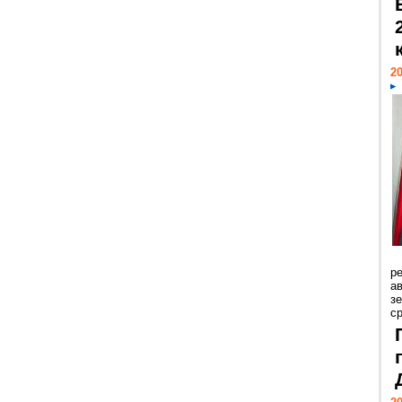
20
р
ав
з
с