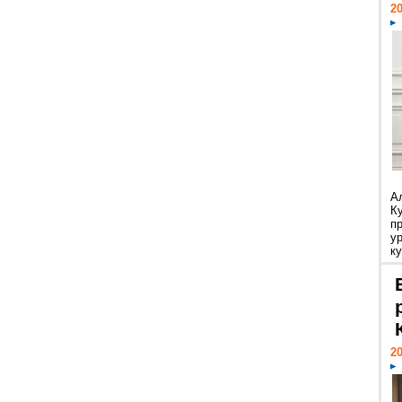
20
А
К
п
у
ку
20