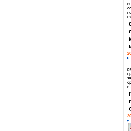
ве
с
п
го
20
р
пр
з
о
в
20