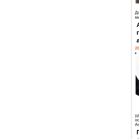
Д
м
20
у
ос
Ar