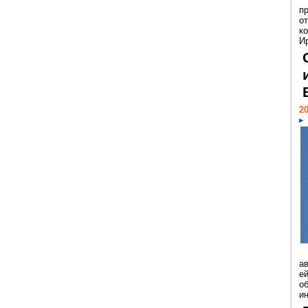
п
о
к
И
20
а
ей
о
и