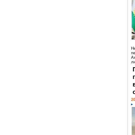
Н
п
А
ли
20