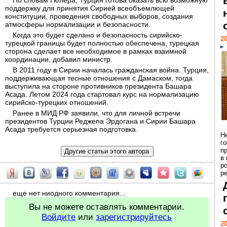
По словам Гюлера, Турция готова оказать всю возможную
поддержку для принятия Сирией всеобъемлющей
конституции, проведения свободных выборов, создания
атмосферы нормализации и безопасности.
Когда это будет сделано и безопасность сирийско-
20
турецкой границы будет полностью обеспечена, турецкая
сторона сделает все необходимое в рамках взаимной
координации, добавил министр.
В 2011 году в Сирии началась гражданская война. Турция,
поддерживающая тесные отношения с Дамаском, тогда
выступила на стороне противников президента Башара
Асада. Летом 2024 года стартовал курс на нормализацию
сирийско-турецких отношений.
Ранее в МИД РФ заявили, что для личной встречи
президентов Турции Реджепа Эрдогана и Сирии Башара
Асада требуется серьезная подготовка.
Н
г
п
в
р
ре
еще нет ниодного комментария...
Вы не можете оставлять комментарии.
Войдите
или
зарегистрируйтесь
20