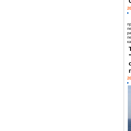
20
п
п
р
п
ка
20