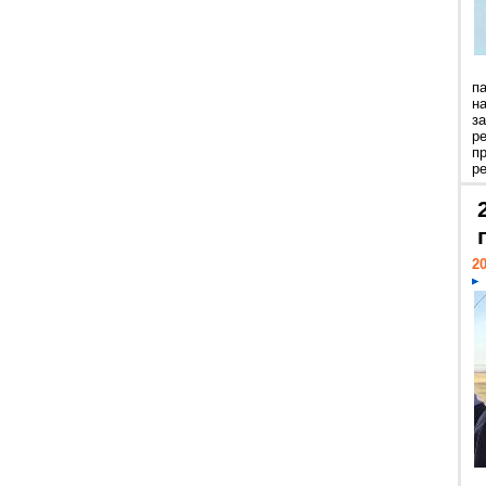
п
н
з
р
п
ре
20