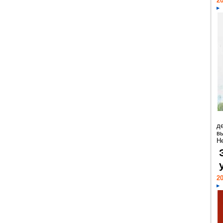
20
д
в
Н
20