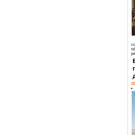
со
о
ре
20