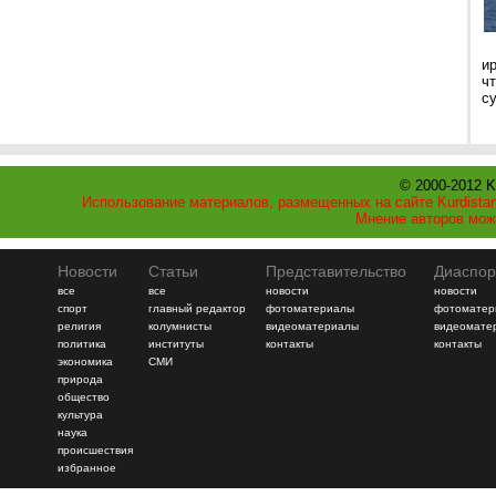
и
ч
с
© 2000-2012 K
Использование материалов, размещенных на сайте Kurdistan
Мнение авторов мож
Новости
Статьи
Представительство
Диаспор
все
все
новости
новости
спорт
главный редактор
фотоматериалы
фотоматер
религия
колумнисты
видеоматериалы
видеомате
политика
институты
контакты
контакты
экономика
СМИ
природа
общество
культура
наука
происшествия
избранное