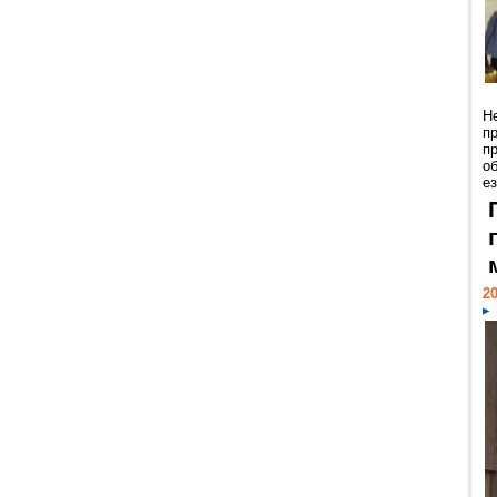
Н
п
п
о
ез
20