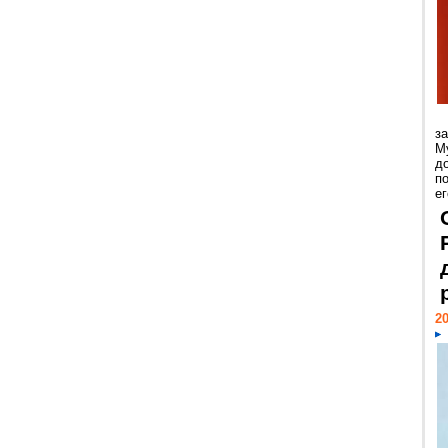
з
М
д
п
ег
20