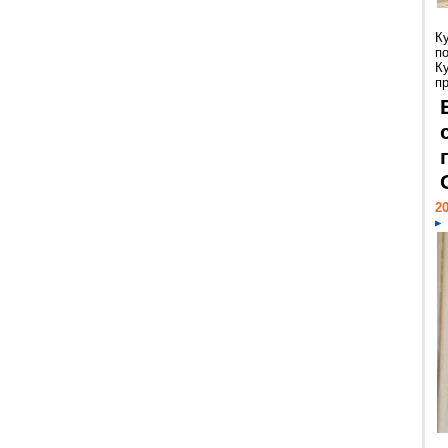
К
п
К
пр
20