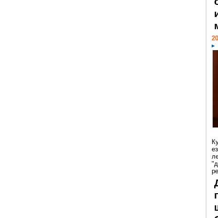
20
К
е
л
"
р