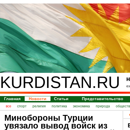
KURDISTAN.RU
н
е
Главная
Новости
Статьи
Представительство
все
спорт
религия
политика
экономика
природа
обществ
Минобороны Турции
увязало вывод войск из