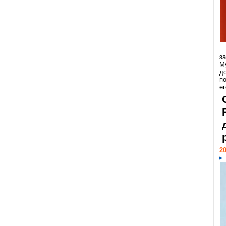
з
М
д
п
ег
20