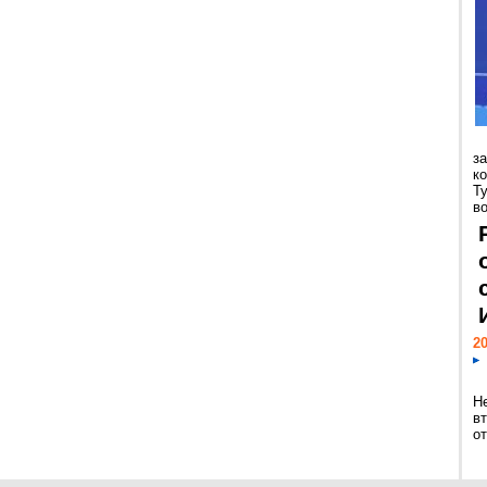
з
к
Т
во
20
Н
в
о