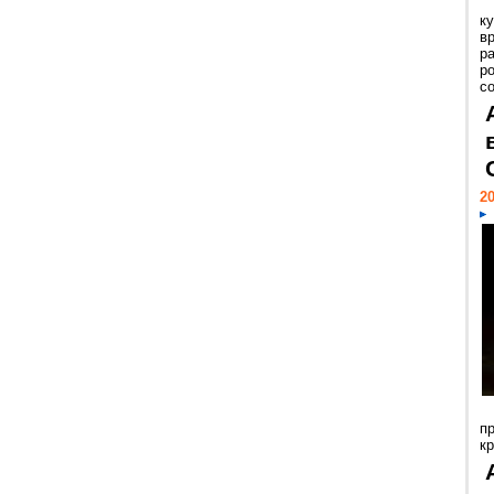
к
в
р
р
с
20
п
к