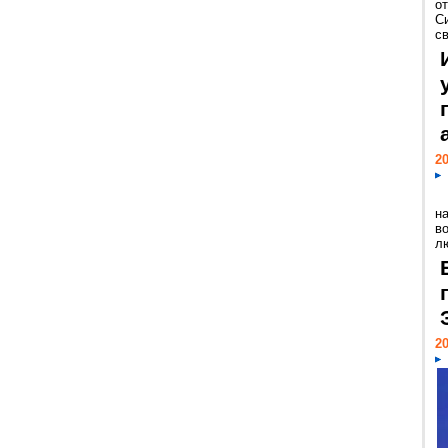
о
С
св
20
н
в
лю
20