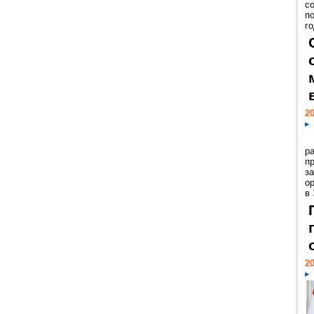
с
п
го
20
р
пр
з
о
в
20