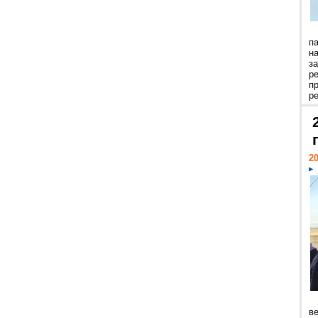
п
н
з
р
п
ре
20
ве