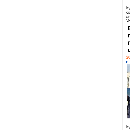
К
ок
а
У
20
К