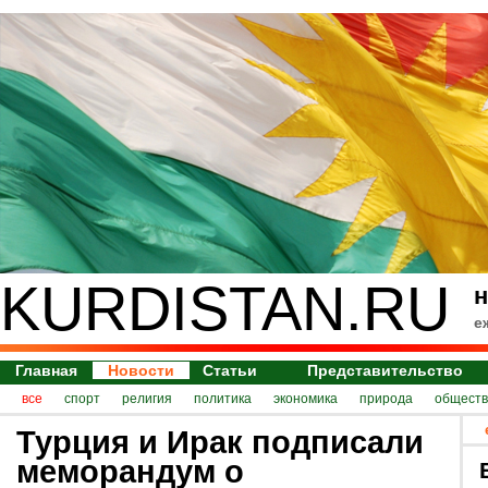
KURDISTAN.RU
н
е
Главная
Новости
Статьи
Представительство
все
спорт
религия
политика
экономика
природа
обществ
Турция и Ирак подписали
меморандум о