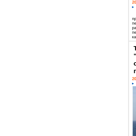
20
п
п
р
п
ка
20