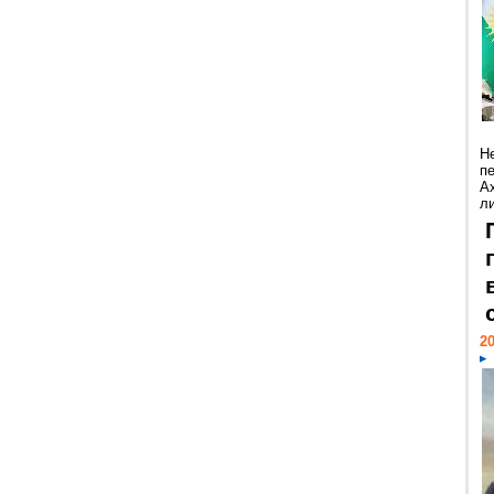
Н
п
А
ли
20