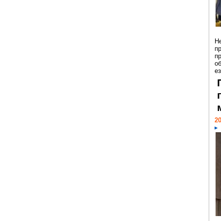
Н
п
п
о
ез
20