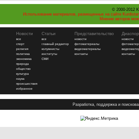
© 2000-2012 K
Использование материалов, размещенных на сайте Kurdistan
Мнение авторов мож
Новости
Статьи
Представительство
Диаспор
все
все
новости
новости
спорт
главный редактор
фотоматериалы
фотоматер
религия
колумнисты
видеоматериалы
видеомате
политика
институты
контакты
контакты
экономика
СМИ
природа
общество
культура
наука
происшествия
избранное
Разработка, поддержка и поискова