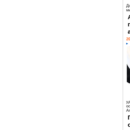
Д
м
20
у
ос
Ar