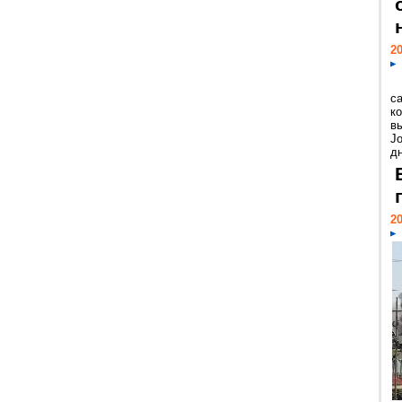
20
с
к
в
Jo
дн
20