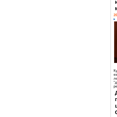
20
К
е
л
"
р