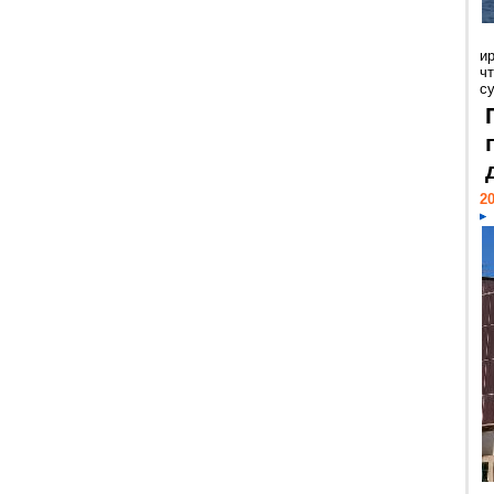
и
ч
с
20