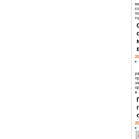
ве
с
п
го
20
р
пр
з
о
в
20