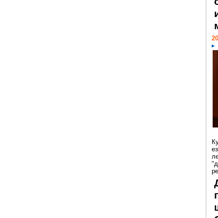
20
К
е
л
"
р