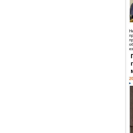
Н
п
п
о
ез
20