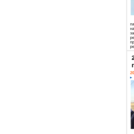
п
н
з
р
п
ре
20