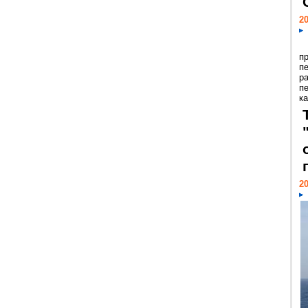
20
п
п
р
п
ка
20