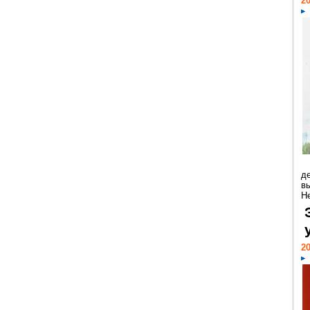
20
д
в
Н
20