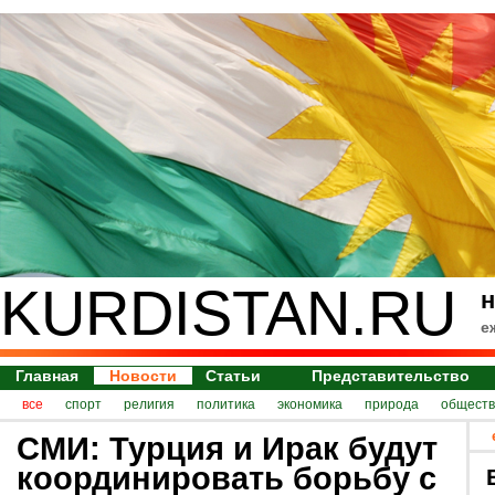
KURDISTAN.RU
н
е
Главная
Новости
Статьи
Представительство
все
спорт
религия
политика
экономика
природа
обществ
СМИ: Турция и Ирак будут
координировать борьбу с