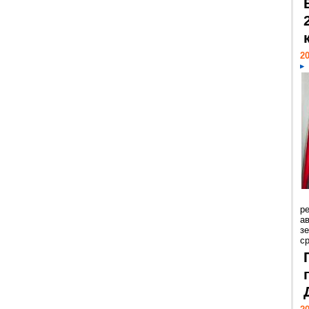
20
р
ав
з
с