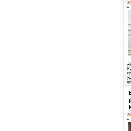
20
А
К
п
у
ку
20