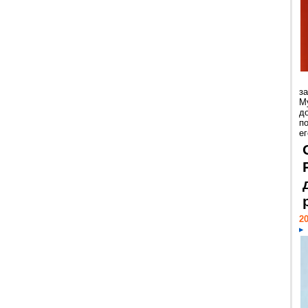
з
М
д
п
ег
20