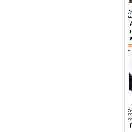
Д
м
20
у
ос
Ar