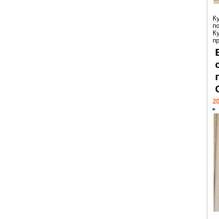
К
п
К
пр
20