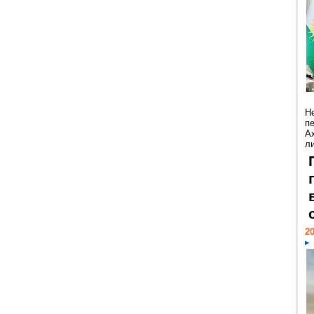
Н
п
А
ли
20