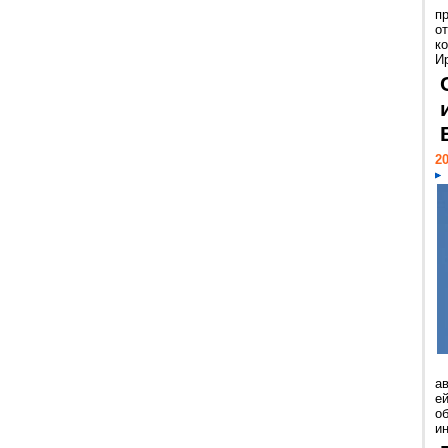
п
о
к
И
20
а
ей
о
и