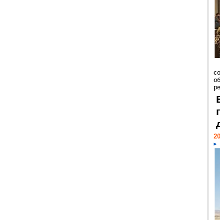
со
о
ре
20