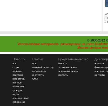
и
ч
с
© 2000-2012 K
Использование материалов, размещенных на сайте Kurdistan
Мнение авторов мож
Новости
Статьи
Представительство
Диаспор
все
все
новости
новости
спорт
главный редактор
фотоматериалы
фотоматер
религия
колумнисты
видеоматериалы
видеомате
политика
институты
контакты
контакты
экономика
СМИ
природа
общество
культура
наука
происшествия
избранное