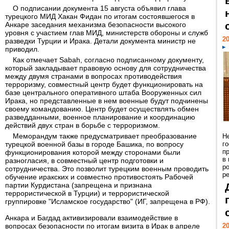
О подписании документа 15 августа объявил глава
турецкого МИД Хакан Фидан по итогам состоявшегося в
Анкаре заседания механизма безопасности высокого
уровня с участием глав МИД, министерств обороны и служб
20
разведки Турции и Ирака. Детали документа министр не
приводил.
Как отмечает Sabah, согласно подписанному документу,
который закладывает правовую основу для сотрудничества
между двумя странами в вопросах противодействия
терроризму, совместный центр будет функционировать на
базе центрального оперативного штаба Вооруженных сил
Ирака, но представленные в нем военные будут подчинены
своему командованию. Центр будет осуществлять обмен
разведданными, военное планирование и координацию
действий двух стран в борьбе с терроризмом.
Меморандум также предусматривает преобразование
Н
турецкой военной базы в городе Башика, по вопросу
г
п
функционирования которой между сторонами были
в
разногласия, в совместный центр подготовки и
р
сотрудничества. Это позволит турецким военным проводить
ре
обучение иракских и совместно противостоять Рабочей
партии Курдистана (запрещена и признана
террористической в Турции) и террористической
группировке "Исламское государство" (ИГ, запрещена в РФ).
Анкара и Багдад активизировали взаимодействие в
вопросах безопасности по итогам визита в Ирак в апреле
20