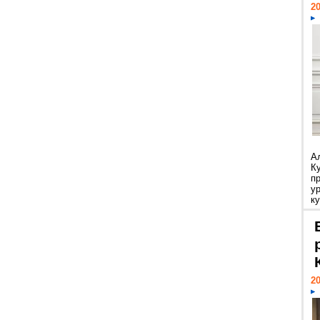
20
А
К
п
у
ку
20