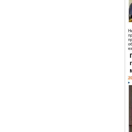
Н
п
п
о
ез
20