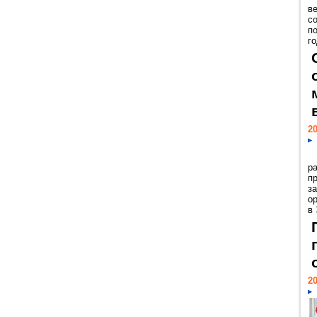
ве
с
п
го
20
р
пр
з
о
в
20