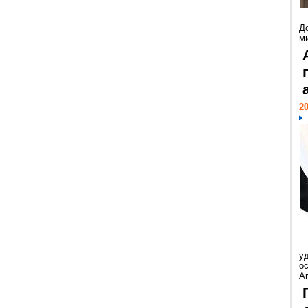
Д
м
20
у
ос
Ar