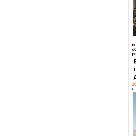
со
о
ре
20