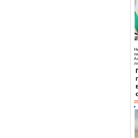
Н
п
А
ли
20