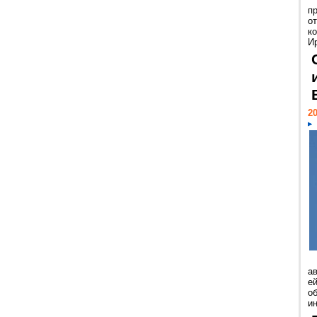
п
о
к
И
20
а
ей
о
и