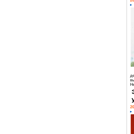
20
д
в
Н
20