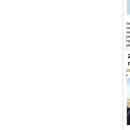
п
н
з
р
п
ре
20