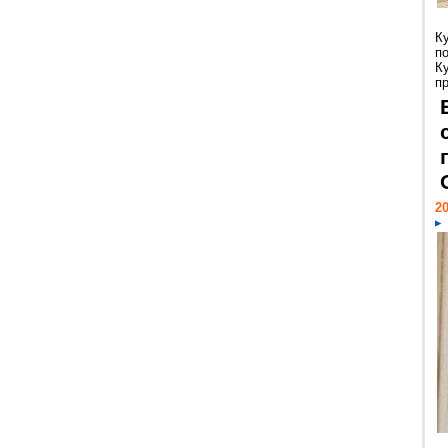
К
п
К
пр
20