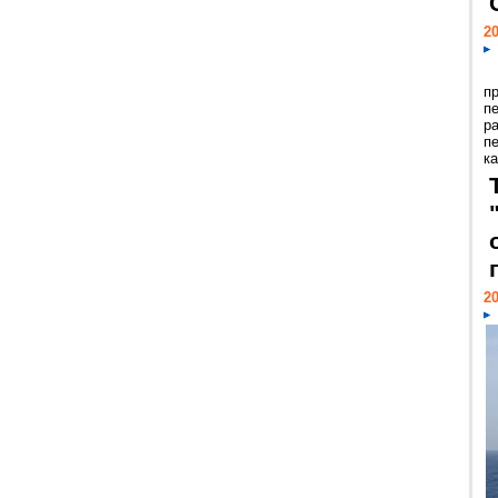
20
п
п
р
п
ка
20