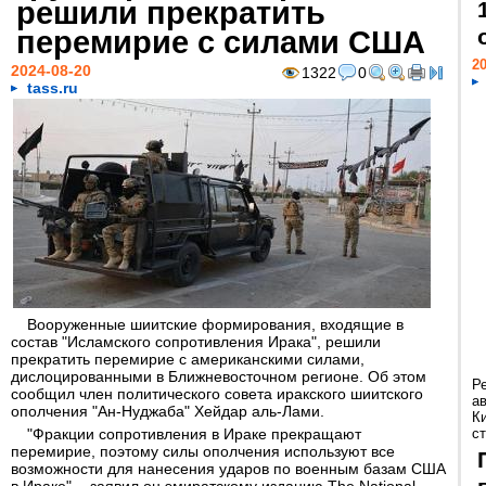
решили прекратить
перемирие с силами США
20
2024-08-20
1322
0
tass.ru
Вооруженные шиитские формирования, входящие в
состав "Исламского сопротивления Ирака", решили
прекратить перемирие с американскими силами,
дислоцированными в Ближневосточном регионе. Об этом
Р
сообщил член политического совета иракского шиитского
а
ополчения "Ан-Нуджаба" Хейдар аль-Лами.
К
"Фракции сопротивления в Ираке прекращают
ст
перемирие, поэтому силы ополчения используют все
возможности для нанесения ударов по военным базам США