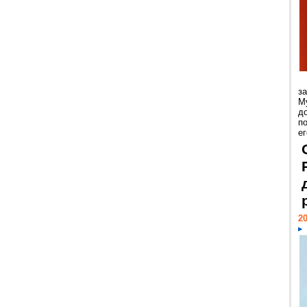
з
М
д
п
ег
20