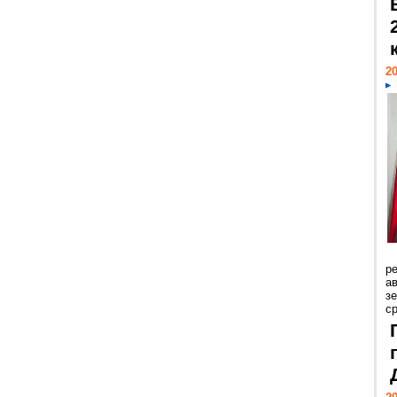
20
р
ав
з
с