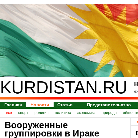
KURDISTAN.RU
н
е
Главная
Новости
Статьи
Представительство
все
спорт
религия
политика
экономика
природа
обществ
Вооруженные
группировки в Ираке