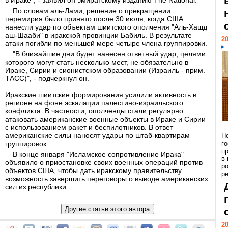
в Ираке", - заявил он эмиратскому изданию The National.
По словам аль-Лами, решение о прекращении
перемирия было принято после 30 июля, когда США
нанесли удар по объектам шиитского ополчения "Аль-Хашд
аш-Шааби" в иракской провинции Бабиль. В результате
20
атаки погибли по меньшей мере четыре члена группировки.
"В ближайшие дни будет нанесен ответный удар, целями
которого могут стать несколько мест, не обязательно в
Ираке, Сирии и сионистском образовании (Израиль - прим.
ТАСС)", - подчеркнул он.
Иракские шиитские формирования усилили активность в
регионе на фоне эскалации палестино-израильского
конфликта. В частности, ополченцы стали регулярно
атаковать американские военные объекты в Ираке и Сирии
с использованием ракет и беспилотников. В ответ
американские силы наносят удары по штаб-квартирам
Н
группировок.
г
п
В конце января "Исламское сопротивление Ирака"
в
объявило о приостановке своих военных операций против
р
объектов США, чтобы дать иракскому правительству
ре
возможность завершить переговоры о выводе американских
сил из республики.
20