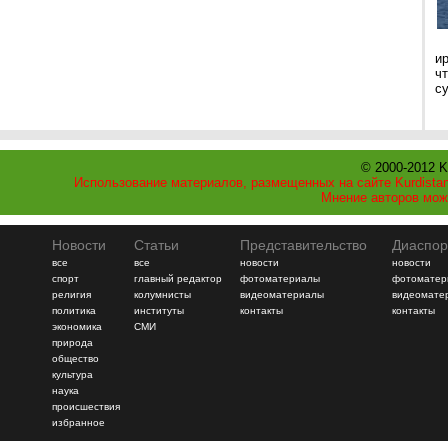
и
ч
с
© 2000-2012 K
Использование материалов, размещенных на сайте Kurdistan
Мнение авторов мож
Новости
Статьи
Представительство
Диаспор
все
все
новости
новости
спорт
главный редактор
фотоматериалы
фотоматер
религия
колумнисты
видеоматериалы
видеомате
политика
институты
контакты
контакты
экономика
СМИ
природа
общество
культура
наука
происшествия
избранное