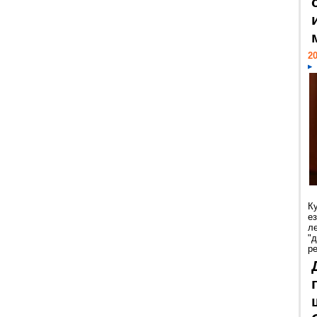
20
К
е
л
"
р