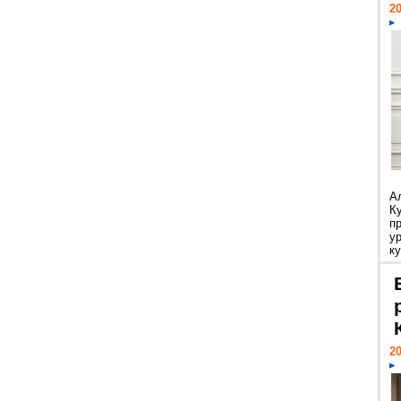
20
А
К
п
у
ку
20