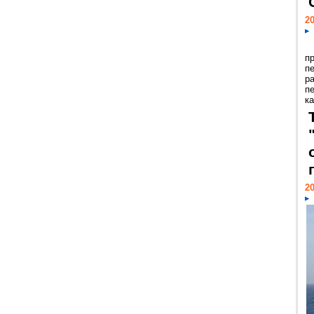
20
п
п
р
п
ка
20