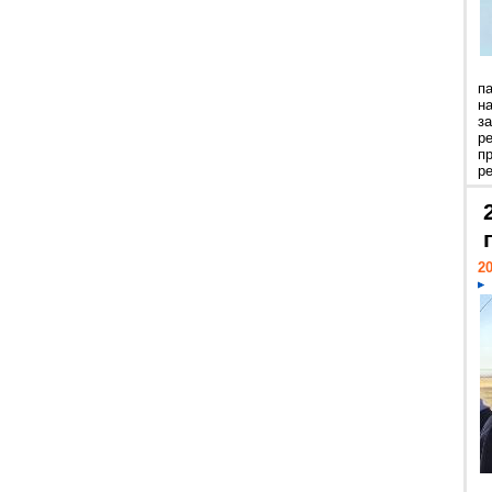
п
н
з
р
п
ре
20