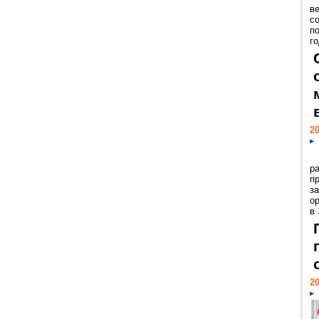
ве
с
п
го
20
р
пр
з
о
в
20