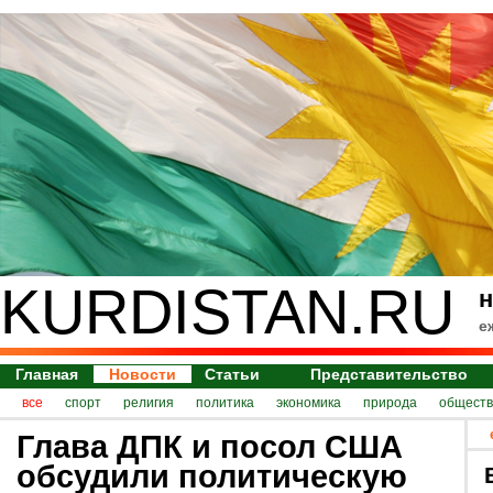
KURDISTAN.RU
н
е
Главная
Новости
Статьи
Представительство
все
спорт
религия
политика
экономика
природа
обществ
Глава ДПК и посол США
обсудили политическую