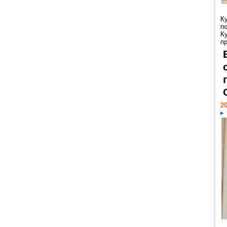
К
п
К
пр
20