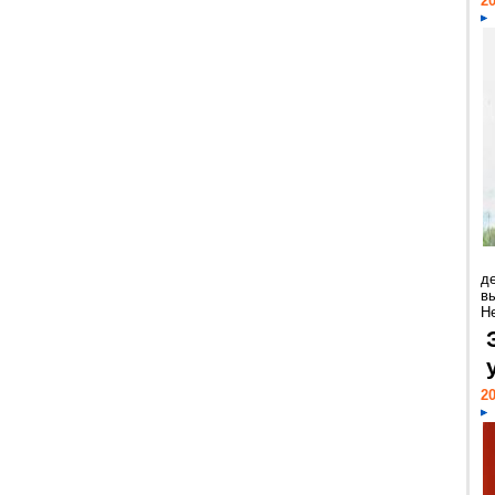
20
д
в
Н
20