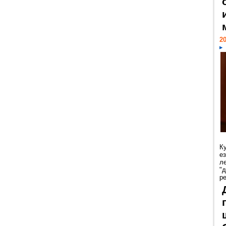
20
К
е
л
"
р