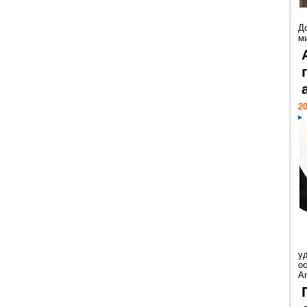
Д
м
20
у
ос
Ar