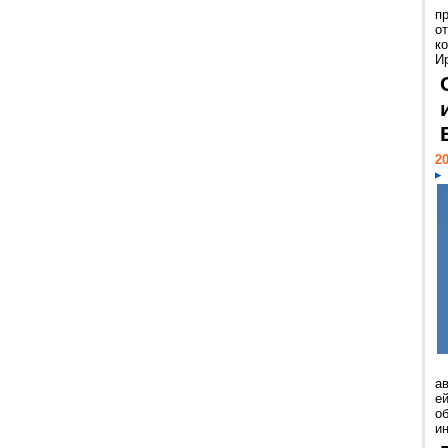
п
о
к
И
20
а
ей
о
и