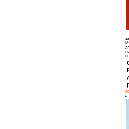
з
М
д
п
ег
20