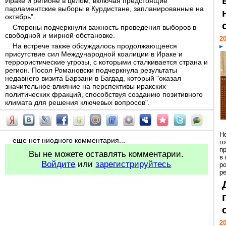
Ираке и регионе в целом, включая предстоящие
парламентские выборы в Курдистане, запланированные на
октябрь".
Стороны подчеркнули важность проведения выборов в
свободной и мирной обстановке.
20
На встрече также обсуждалось продолжающееся
присутствие сил Международной коалиции в Ираке и
террористические угрозы, с которыми сталкивается страна и
регион. Посол Романовски подчеркнула результаты
недавнего визита Барзани в Багдад, который "оказал
значительное влияние на перспективы иракских
политических фракций, способствуя созданию позитивного
климата для решения ключевых вопросов".
Н
еще нет ниодного комментария...
г
п
Вы не можете оставлять комментарии.
в
Войдите
или
зарегистрируйтесь
р
ре
20