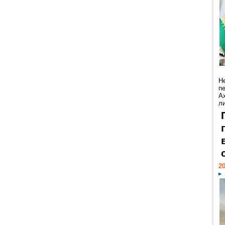
Н
п
А
ли
20