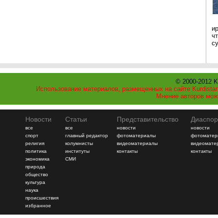
и
ч
с
© 2000-2012 K
Использование материалов, размещенных на сайте Kurdistan
Мнение авторов мож
Новости
Статьи
Представительство
Диаспор
все
все
новости
новости
спорт
главный редактор
фотоматериалы
фотоматер
религия
колумнисты
видеоматериалы
видеомате
политика
институты
контакты
контакты
экономика
СМИ
природа
общество
культура
наука
происшествия
избранное