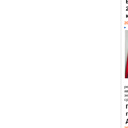
20
р
ав
з
с