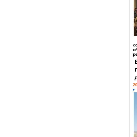
со
о
ре
20