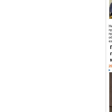
Н
п
п
о
ез
20