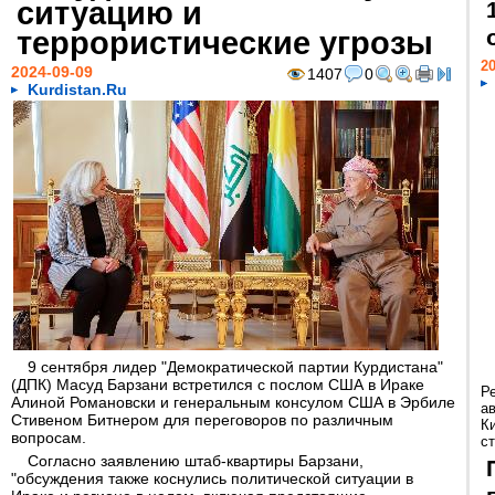
ситуацию и
террористические угрозы
20
2024-09-09
1407
0
Kurdistan.Ru
9 сентября лидер "Демократической партии Курдистана"
(ДПК) Масуд Барзани встретился с послом США в Ираке
Р
Алиной Романовски и генеральным консулом США в Эрбиле
а
Стивеном Битнером для переговоров по различным
К
вопросам.
ст
Согласно заявлению штаб-квартиры Барзани,
"обсуждения также коснулись политической ситуации в