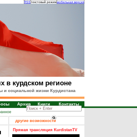
RSS
текстовый режим
мобильная версия
х в курдском регионе
ы и социальной жизни Курдистана
росы
Архив
Книги
Контакты
ранное
другие возможности
Прямая трансляция KurdistanTV
я