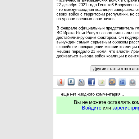
численность американских войск в стране 
22 декабря 2021 года Генштаб Вооруженны
что международная коалиция завершила о
своих войск с территории республики, но 
на уровне военных советников.
В феврале официальный представитель г
ВС Ирака Яхья Расул назвал силы альянс
дестабилизирующим фактором. Он подчерк
вынужден самым серьезным образом рассм
скорейшем прекращении миссии коалиции в
Reuters передало 23 июля, что власти Ира
добиваться вывода войск коалиции к сент
еще нет ниодного комментария...
Вы не можете оставлять ко
Войдите
или
зарегистри