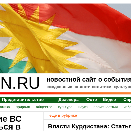
N.RU
новостной сайт о события
ежедневные новости политики, культур
Представительство
Диаспора
Фото
Видео
Оп
номика
природа
общество
культура
наука
происшествия
изб
еще в рубрике
ие ВС
ься в
Власти Курдистана: Стать