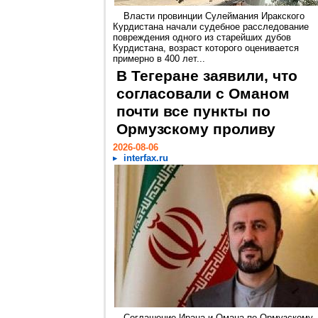
Власти провинции Сулеймания Иракского
Курдистана начали судебное расследование
повреждения одного из старейших дубов
Курдистана, возраст которого оценивается
примерно в 400 лет...
В Тегеране заявили, что
согласовали с Оманом
почти все пункты по
Ормузскому проливу
2026-08-06
interfax.ru
Соглашение Ирана и Омана по Ормузскому