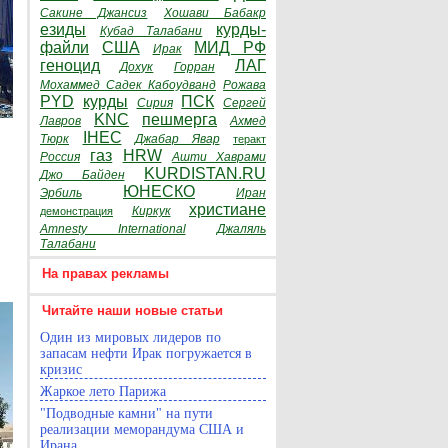
Сакине Джансиз
Хошави Бабакр
езиды
курды-
Кубад Талабани
файли
США
МИД РФ
Ирак
геноцид
ЛАГ
Дохук
Горран
Мохаммед Садек Кабоудванд
Рожава
PYD
курды
ПСК
Сирия
Сергей
KNC
пешмерга
Лавров
Ахмед
IHEC
Тюрк
Джабар Явар
теракт
газ
HRW
Россия
Ашти Хаврами
KURDISTAN.RU
Джо Байден
ЮНЕСКО
Эрбиль
Иран
христиане
Киркук
демонстрация
Amnesty International
Джаляль
Талабани
На правах рекламы
Читайте наши новые статьи
Один из мировых лидеров по
запасам нефти Ирак погружается в
кризис
Жаркое лето Парижа
"Подводные камни" на пути
реализации меморандума США и
Ирана