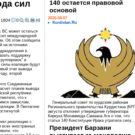
ода сил
140 остается правовой
основой
2026-08-07
1804
0
Kurdistan.Ru
 ВС может остаться
 сил международной
ми. Об этом сообщила
й на источники.
одразделения в
казать поддержку
группировок" в
 силы коалиции будут
рвый этап вывода
году, второй
, что Соединенные
насчет планов вывода
бской республики.
тметило, что к
щимся замыслам,
Генеральный совет по курдским районам
оалиции. В Пентагоне
Регионального правительства Курдистана (КРГ
остигнутой
августа отклонил утверждение губернатора
Киркука Мохаммеда Самаана Аги о том, что
статья 140 Конституции Ирака утратила силу...
инял резолюцию с
и всех иностранных
Президент Барзани
явили, что