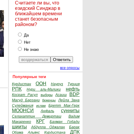
Считаете ли вы, что
езидский Синджар в
ближайшем времени
станет безопасным
районом?
Да
Нет
Не знаю
все опросы
Популярные теги
ООН
Курдистан
Науруз
Турция
РПК
нефть
Нури аль-Малики
BDP
Косрат Расул
Асаиш
выборы
Масуд Барзани
Лейла Зана
беженцы
Сулеймания
Бретт Мак-Герк
ислам
МООНСИ
сунниты
Анфаль
Селахаттин Демирташ
Вадим
КРГ
Макаренко
Бахман Гобади
шииты
Абдулла Оджалан
Барак
ДПК
Обама
Альянс Курдистана