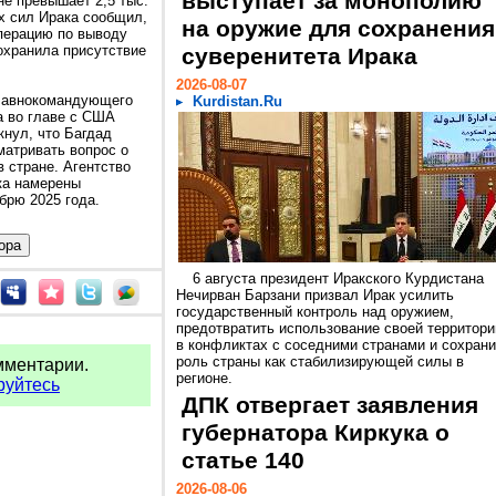
выступает за монополию
не превышает 2,5 тыс.
х сил Ирака сообщил,
на оружие для сохранения
перацию по выводу
сохранила присутствие
суверенитета Ирака
2026-08-07
лавнокомандующего
Kurdistan.Ru
а во главе с США
нул, что Багдад
атривать вопрос о
 стране. Агентство
ка намерены
ябрю 2025 года.
6 августа президент Иракского Курдистана
Нечирван Барзани призвал Ирак усилить
государственный контроль над оружием,
предотвратить использование своей территори
в конфликтах с соседними странами и сохрани
роль страны как стабилизирующей силы в
мментарии.
регионе.
руйтесь
ДПК отвергает заявления
губернатора Киркука о
статье 140
2026-08-06