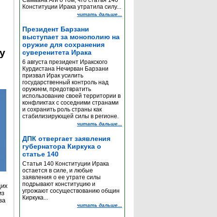
Самаана Аги о том, что статья 140
Конституции Ирака утратила силу...
читать дальше...
Президент Барзани
выступает за монополию на
оружие для сохранения
y
суверенитета Ирака
6 августа президент Иракского
Курдистана Нечирван Барзани
призвал Ирак усилить
государственный контроль над
оружием, предотвратить
использование своей территории в
конфликтах с соседними странами
и сохранить роль страны как
стабилизирующей силы в регионе.
читать дальше...
ДПК отвергает заявления
губернатора Киркука о
статье 140
Статья 140 Конституции Ирака
остается в силе, и любые
заявления о ее утрате силы
подрывают конституцию и
щих
угрожают сосуществованию общин
из
Киркука...
за
читать дальше...