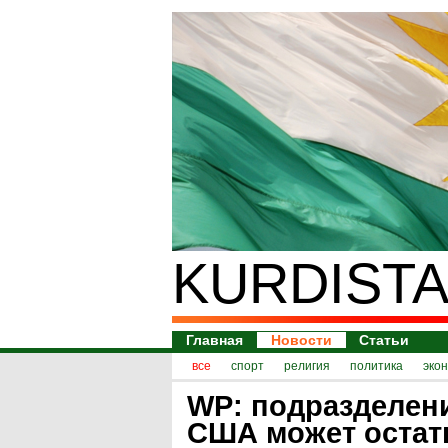
KURDISTA
Главная
Новости
Статьи
все
спорт
религия
политика
эко
WP: подразделен
США может остат