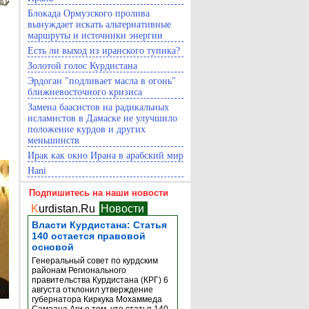
Блокада Ормузского пролива
вынуждает искать альтернативные
маршруты и источники энергии
Есть ли выход из иранского тупика?
Золотой голос Курдистана
Эрдоган "подливает масла в огонь"
ближневосточного кризиса
Замена баасистов на радикальных
исламистов в Дамаске не улучшило
положение курдов и других
меньшинств
Ирак как окно Ирана в арабский мир
Hani
Подпишитесь на наши новости
K
urdistan.Ru
Новости
Власти Курдистана: Статья
140 остается правовой
основой
Генеральный совет по курдским
районам Регионального
правительства Курдистана (КРГ) 6
августа отклонил утверждение
губернатора Киркука Мохаммеда