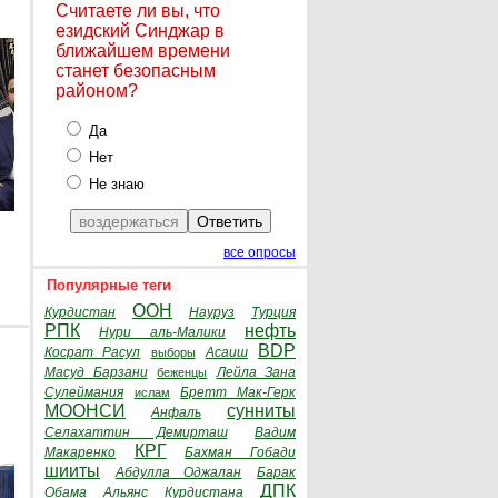
Считаете ли вы, что
езидский Синджар в
ближайшем времени
станет безопасным
районом?
Да
Нет
Не знаю
все опросы
Популярные теги
ООН
Курдистан
Науруз
Турция
РПК
нефть
Нури аль-Малики
BDP
Косрат Расул
Асаиш
выборы
Масуд Барзани
Лейла Зана
беженцы
Сулеймания
Бретт Мак-Герк
ислам
МООНСИ
сунниты
Анфаль
Селахаттин Демирташ
Вадим
КРГ
Макаренко
Бахман Гобади
шииты
Абдулла Оджалан
Барак
ДПК
Обама
Альянс Курдистана