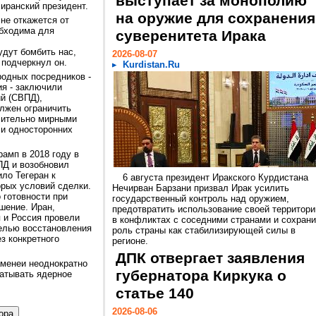
выступает за монополию
 иранский президент.
на оружие для сохранения
 не откажется от
обходима для
суверенитета Ирака
будут бомбить нас,
2026-08-07
- подчеркнул он.
Kurdistan.Ru
родных посредников -
я - заключили
й (СВПД),
олжен ограничить
чительно мирными
 и односторонних
амп в 2018 году в
Д и возобновил
ило Тегеран к
6 августа президент Иракского Курдистана
орых условий сделки.
Нечирван Барзани призвал Ирак усилить
 готовности при
государственный контроль над оружием,
шение. Иран,
предотвратить использование своей территори
 и Россия провели
в конфликтах с соседними странами и сохрани
целью восстановления
роль страны как стабилизирующей силы в
з конкретного
регионе.
ДПК отвергает заявления
менеи неоднократно
губернатора Киркука о
батывать ядерное
статье 140
2026-08-06