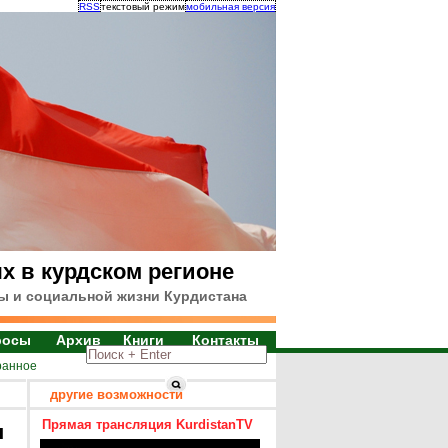
RSS
текстовый режим
мобильная версия
х в курдском регионе
ы и социальной жизни Курдистана
росы
Архив
Книги
Контакты
ранное
другие возможности
Прямая трансляция KurdistanTV
я