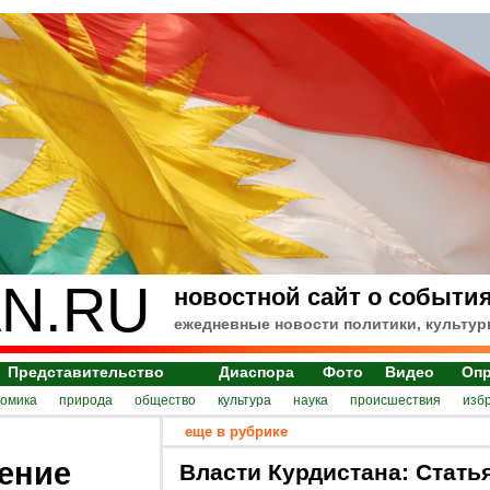
N.RU
новостной сайт о события
ежедневные новости политики, культур
Представительство
Диаспора
Фото
Видео
Оп
номика
природа
общество
культура
наука
происшествия
изб
еще в рубрике
ение
Власти Курдистана: Стать