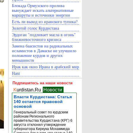
Блокада Ормузского пролива
вынуждает искать альтернативные
маршруты и источники энергии
Есть ли выход из иранского тупика?
Золотой голос Курдистана
Эрдоган "подливает масла в огонь"
ближневосточного кризиса
Замена баасистов на радикальных
исламистов в Дамаске не улучшило
положение курдов и других
меньшинств
Ирак как окно Ирана в арабский мир
Hani
Подпишитесь на наши новости
K
urdistan.Ru
Новости
Власти Курдистана: Статья
140 остается правовой
основой
Генеральный совет по курдским
районам Регионального
правительства Курдистана (КРГ) 6
августа отклонил утверждение
губернатора Киркука Мохаммеда