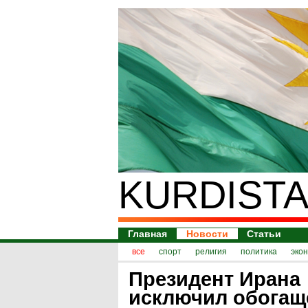
KURDISTA
Главная
Новости
Статьи
все
спорт
религия
политика
эко
Президент Ирана
исключил обогащ