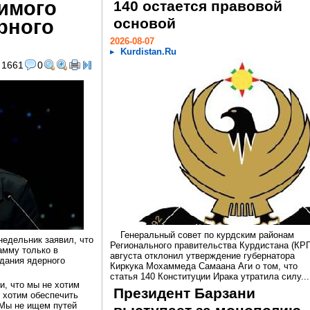
димого
140 остается правовой
рного
основой
2026-08-07
Kurdistan.Ru
1661
0
Генеральный совет по курдским районам
едельник заявил, что
Регионального правительства Курдистана (КРГ
амму только в
августа отклонил утверждение губернатора
здания ядерного
Киркука Мохаммеда Самаана Аги о том, что
статья 140 Конституции Ирака утратила силу...
и, что мы не хотим
Президент Барзани
ы хотим обеспечить
 Мы не ищем путей