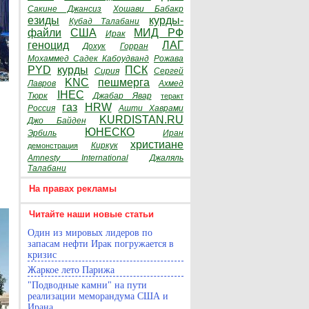
Сакине Джансиз
Хошави Бабакр
езиды
курды-
Кубад Талабани
файли
США
МИД РФ
Ирак
геноцид
ЛАГ
Дохук
Горран
Мохаммед Садек Кабоудванд
Рожава
PYD
курды
ПСК
Сирия
Сергей
KNC
пешмерга
Лавров
Ахмед
IHEC
Тюрк
Джабар Явар
теракт
газ
HRW
Россия
Ашти Хаврами
KURDISTAN.RU
Джо Байден
ЮНЕСКО
Эрбиль
Иран
христиане
Киркук
демонстрация
Amnesty International
Джаляль
Талабани
На правах рекламы
Читайте наши новые статьи
Один из мировых лидеров по
запасам нефти Ирак погружается в
кризис
Жаркое лето Парижа
"Подводные камни" на пути
реализации меморандума США и
Ирана