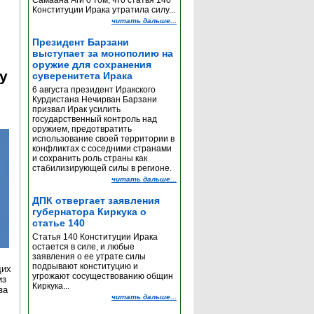
Самаана Аги о том, что статья 140
Конституции Ирака утратила силу...
читать дальше...
Президент Барзани
выступает за монополию на
оружие для сохранения
y
суверенитета Ирака
6 августа президент Иракского
Курдистана Нечирван Барзани
призвал Ирак усилить
государственный контроль над
оружием, предотвратить
использование своей территории в
конфликтах с соседними странами
и сохранить роль страны как
стабилизирующей силы в регионе.
читать дальше...
ДПК отвергает заявления
губернатора Киркука о
статье 140
Статья 140 Конституции Ирака
остается в силе, и любые
заявления о ее утрате силы
подрывают конституцию и
щих
угрожают сосуществованию общин
из
Киркука...
за
читать дальше...