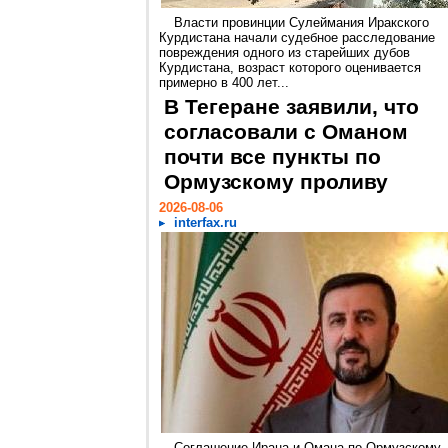
Власти провинции Сулеймания Иракского
Курдистана начали судебное расследование
повреждения одного из старейших дубов
Курдистана, возраст которого оценивается
примерно в 400 лет...
В Тегеране заявили, что
согласовали с Оманом
почти все пункты по
Ормузскому проливу
2026-08-06
interfax.ru
Соглашение Ирана и Омана по Ормузскому