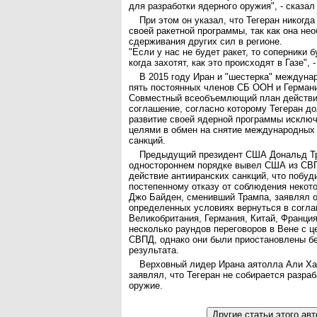
для разработки ядерного оружия", - сказал
При этом он указал, что Тегеран никогда
своей ракетной программы, так как она не
сдерживания других сил в регионе.
"Если у нас не будет ракет, то соперники 
когда захотят, как это происходят в Газе", 
В 2015 году Иран и "шестерка" междуна
пять постоянных членов СБ ООН и Германи
Совместный всеобъемлющий план действи
соглашение, согласно которому Тегеран д
развитие своей ядерной программы исклю
целями в обмен на снятие международных
санкций.
Предыдущий президент США Дональд Тр
одностороннем порядке вывел США из СВП
действие антииранских санкций, что побуд
постепенному отказу от соблюдения некот
Джо Байден, сменивший Трампа, заявлял о
определенных условиях вернуться в согла
Великобритания, Германия, Китай, Франция
несколько раундов переговоров в Вене с 
СВПД, однако они были приостановлены бе
результата.
Верховный лидер Ирана аятолла Али Ха
заявлял, что Тегеран не собирается разра
оружие.