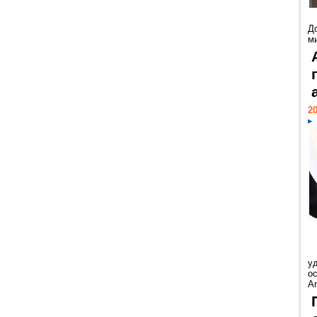
Д
м
20
у
ос
Ar