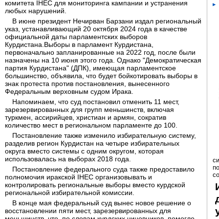
комитета IHEC для мониторинга кампании и устранения
любых нарушений.
В июне президент Нечирван Барзани издал региональный
указ, устанавливающий 20 октября 2024 года в качестве
официальной даты парламентских выборов
Курдистана.Выборы в парламент Курдистана,
первоначально запланированные на 2022 год, после были
назначены на 10 июня этого года. Однако "Демократическая
партия Курдистана" (ДПК), имеющая парламентское
большинство, объявила, что будет бойкотировать выборы в
знак протеста против постановления, вынесенного
Федеральным верховным судом Ирака.
Напоминаем, что суд постановил отменить 11 мест,
зарезервированных для групп меньшинств, включая
туркмен, ассирийцев, христиан и армян, сократив
количество мест в региональном парламенте до 100.
Постановление также изменило избирательную систему,
разделив регион Курдистан на четыре избирательных
округа вместо системы с одним округом, которая
использовалась на выборах 2018 года.
с
п
Постановление федерального суда также предоставило
с
полномочия иракской IHEC организовывать и
контролировать региональные выборы вместо курдской
региональной избирательной комиссии.
В конце мая федеральный суд вынес новое решение о
восстановлении пяти мест, зарезервированных для
меньшинств, что, по словам курдских чиновников, помогло