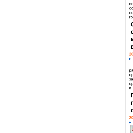
ве
с
п
го
20
р
пр
з
о
в
20