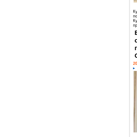
К
п
К
пр
20