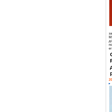
з
М
д
п
ег
20