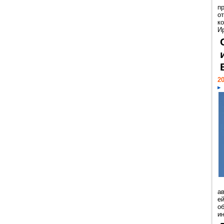
п
о
к
И
20
а
ей
о
и