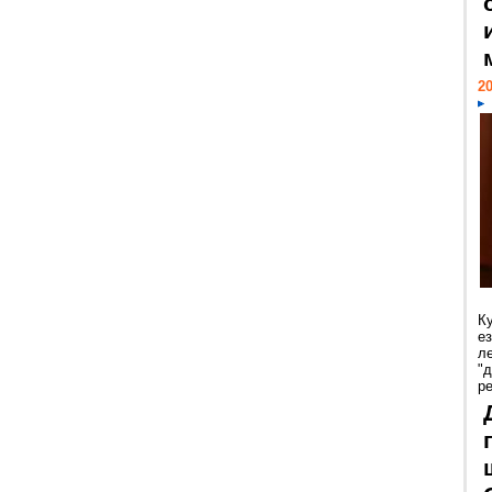
20
К
е
л
"
р