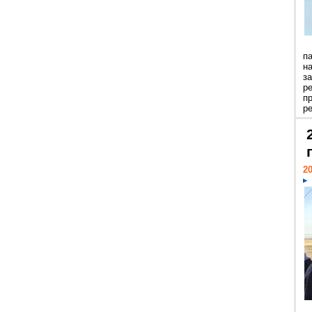
п
н
з
р
п
ре
20