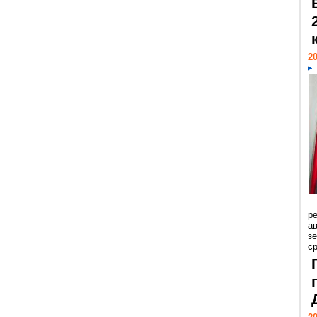
20
р
ав
з
с