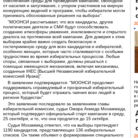
обеспечения среды для проведения кампании, свободной
от насилия и запугивания, с упором участников на мирную
конкуренцию видений и программ, чтобы избиратели могли
принимать обоснованные решения на выборах".
"МООНСИ рассчитывает, что все кандидаты, другие
20
политические деятели и СМИ будут способствовать
созданию атмосферы уважения, инклюзивности и открытого
диалога на протяжении всей кампании. Для доверия к этим
выборам крайне важно создать безопасную и
гостеприимную среду для всех кандидатов и избирателей,
особенно женщин, которые часто сталкиваются с особыми
трудностями во время избирательных процессов. Любые
споры, связанные с выборами, должны решаться с
помощью имеющихся механизмов, включая механизмы,
созданные IHEC [Высшей Независимой избирательной
комиссией Ирака]".
Н
В заявлении подтверждается: "МООНСИ продолжит
г
поддерживать справедливый и прозрачный избирательный
п
процесс, который будет отражать чаяния всех людей в
в
регионе Курдистан".
р
Это заявление последовало за заявлением главы
ре
избирательной комиссии, судьи Омара Ахмеда Мохаммеда,
который подтвердил официальный старт кампании в среду,
25 сентября, и то, что она продлится до 15 октября.
Судья Мохаммед отметил, что на выборы претендуют
1190 кандидатов, представляющих 136 избирательных
списков. Он также объявил о формировании специального
20