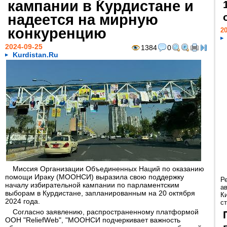
кампании в Курдистане и
надеется на мирную
конкуренцию
20
2024-09-25
1384
0
Kurdistan.Ru
Миссия Организации Объединенных Наций по оказанию
помощи Ираку (МООНСИ) выразила свою поддержку
Р
началу избирательной кампании по парламентским
а
выборам в Курдистане, запланированным на 20 октября
К
2024 года.
ст
Согласно заявлению, распространенному платформой
ООН "ReliefWeb", "МООНСИ подчеркивает важность