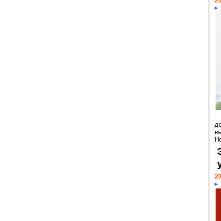
20
д
в
Н
20