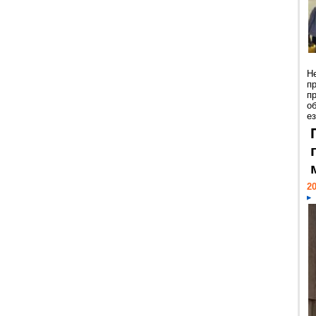
Н
п
п
о
ез
20