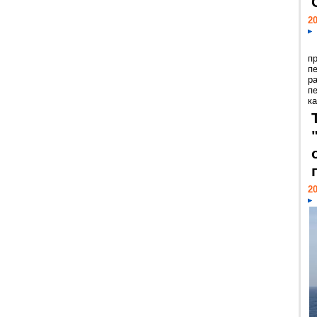
20
п
п
р
п
ка
20