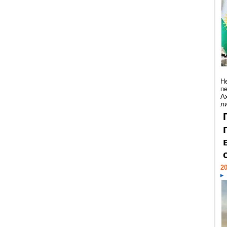
Н
п
А
ли
20