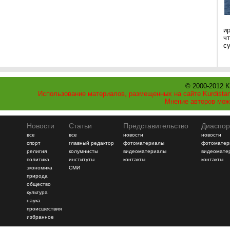
и
ч
с
© 2000-2012 K
Использование материалов, размещенных на сайте Kurdistan
Мнение авторов мож
Новости
Статьи
Представительство
Диаспор
все
все
новости
новости
спорт
главный редактор
фотоматериалы
фотоматер
религия
колумнисты
видеоматериалы
видеомате
политика
институты
контакты
контакты
экономика
СМИ
природа
общество
культура
наука
происшествия
избранное