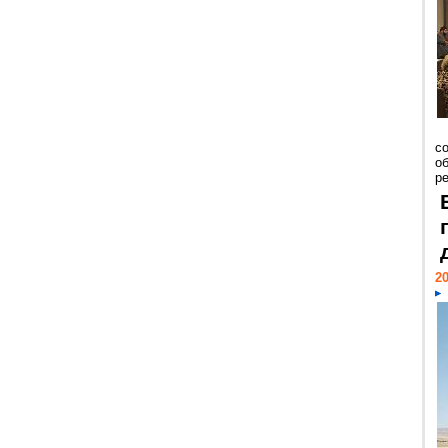
со
о
ре
20