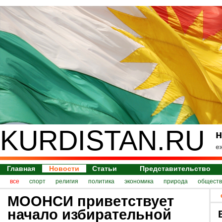
KURDISTAN.RU
н
е
Главная
Новости
Статьи
Представительство
все
спорт
религия
политика
экономика
природа
обществ
МООНСИ приветствует
начало избирательной