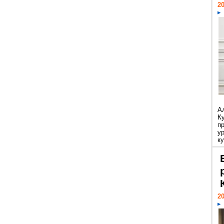
20
А
К
п
у
ку
20