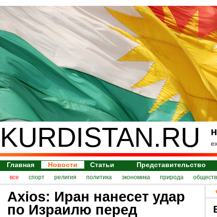
KURDISTAN.RU
н
е
Главная
Новости
Статьи
Представительство
все
спорт
религия
политика
экономика
природа
обществ
Axios: Иран нанесет удар
по Израилю перед