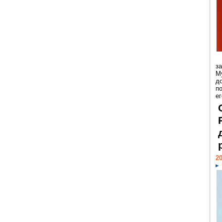
з
М
д
п
ег
20