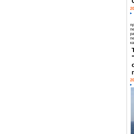
20
п
п
р
п
ка
20