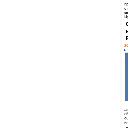
п
о
к
И
20
а
ей
о
и