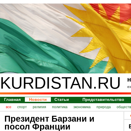
KURDISTAN.RU
н
е
Главная
Новости
Статьи
Представительство
все
спорт
религия
политика
экономика
природа
обществ
Президент Барзани и
посол Франции