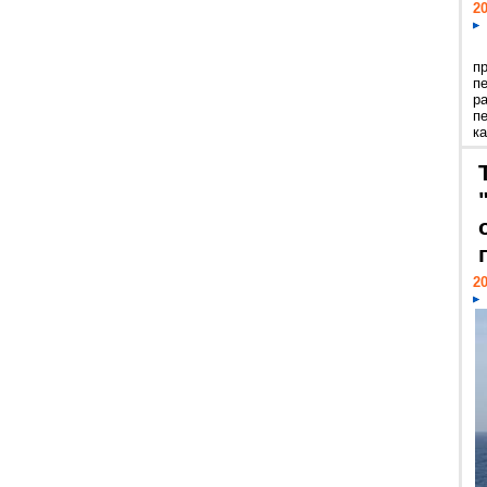
20
п
п
р
п
ка
20