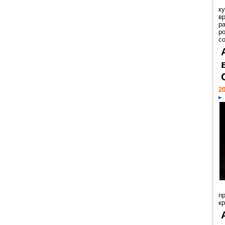
к
в
р
р
с
20
п
к