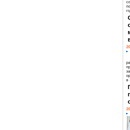
с
п
го
20
р
пр
з
о
в
20