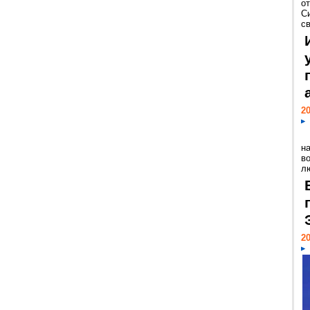
о
С
св
20
н
в
лю
20