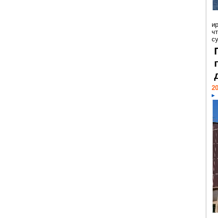
и
ч
с
20