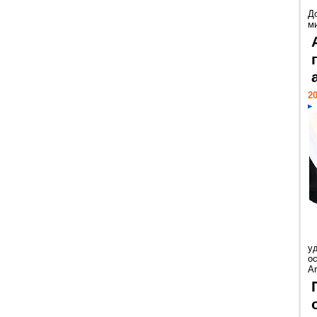
Д
м
20
у
ос
Ar