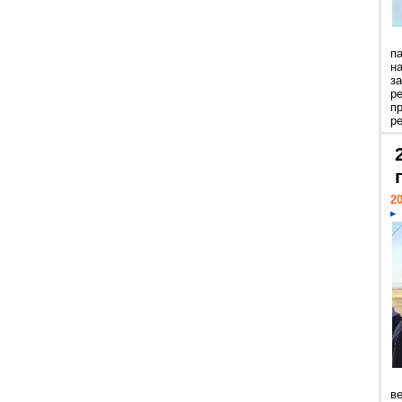
п
н
з
р
п
ре
20
ве