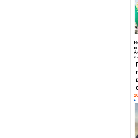
Н
п
А
ли
20