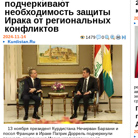
подчеркивают
необходимость защиты
Ирака от региональных
20
конфликтов
2024-11-14
1479
0
Kurdistan.Ru
р
ав
з
с
13 ноября президент Курдистана Нечирван Барзани и
20
посол Франции в Ираке Патрик Доррель подчеркнули