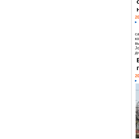
20
с
к
в
Jo
дн
20