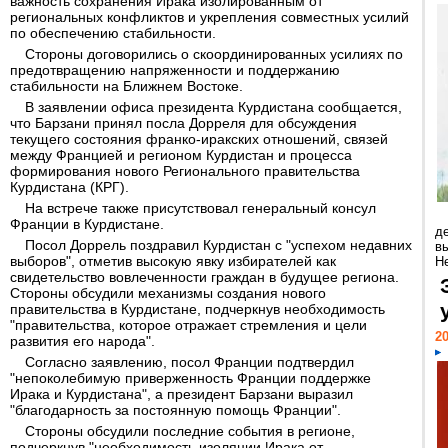
важность сохранения Ирака изолированным от
региональных конфликтов и укрепления совместных усилий
по обеспечению стабильности.
Стороны договорились о скоординированных усилиях по
предотвращению напряженности и поддержанию
стабильности на Ближнем Востоке.
В заявлении офиса президента Курдистана сообщается,
что Барзани принял посла Дорреля для обсуждения
текущего состояния франко-иракских отношений, связей
между Францией и регионом Курдистан и процесса
формирования нового Регионального правительства
Курдистана (КРГ).
На встрече также присутствовал генеральный консул
Франции в Курдистане.
д
Посол Доррель поздравил Курдистан с "успехом недавних
в
выборов", отметив высокую явку избирателей как
Н
свидетельство вовлеченности граждан в будущее региона.
Стороны обсудили механизмы создания нового
правительства в Курдистане, подчеркнув необходимость
"правительства, которое отражает стремления и цели
20
развития его народа".
Согласно заявлению, посол Франции подтвердил
"непоколебимую приверженность Франции поддержке
Ирака и Курдистана", а президент Барзани выразил
"благодарность за постоянную помощь Франции".
Стороны обсудили последние события в регионе,
подчеркнув "необходимость изоляции Ирака от