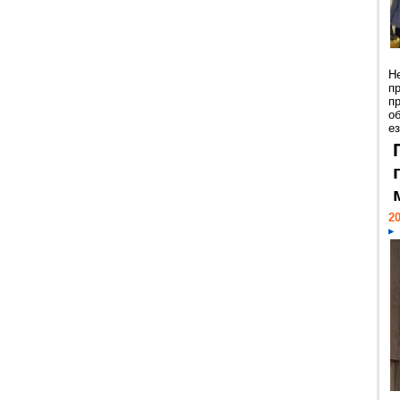
Н
п
п
о
ез
20