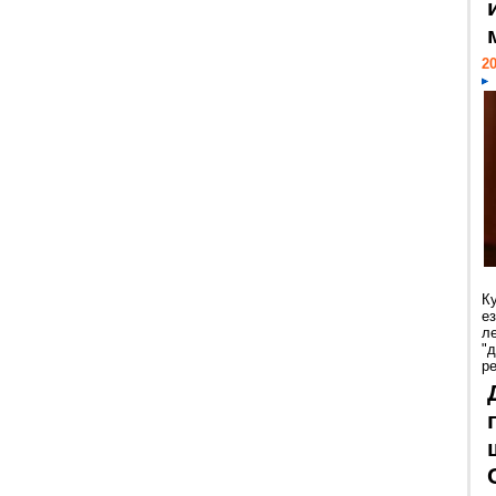
20
К
е
л
"
р