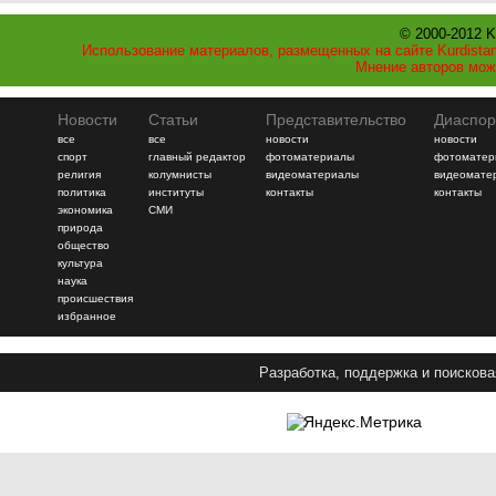
© 2000-2012 K
Использование материалов, размещенных на сайте Kurdistan
Мнение авторов мож
Новости
Статьи
Представительство
Диаспор
все
все
новости
новости
спорт
главный редактор
фотоматериалы
фотоматер
религия
колумнисты
видеоматериалы
видеомате
политика
институты
контакты
контакты
экономика
СМИ
природа
общество
культура
наука
происшествия
избранное
Разработка, поддержка и поискова