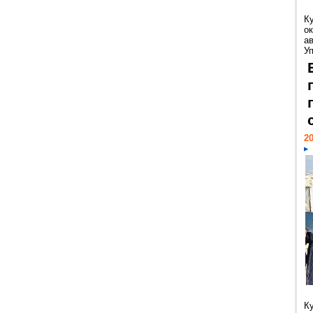
К
ок
а
У
20
К