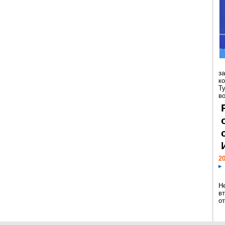
з
к
Т
во
20
Н
в
о