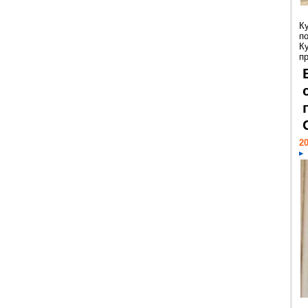
К
п
К
пр
20