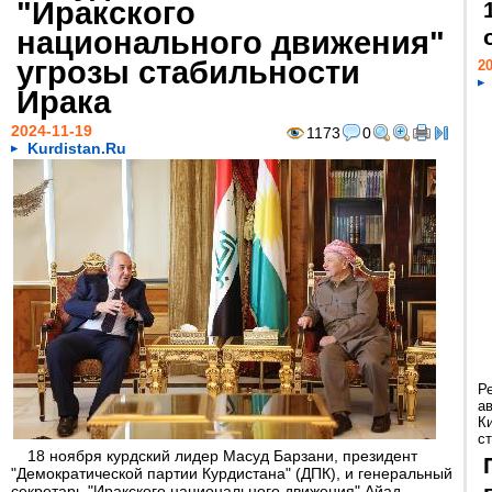
"Иракского
национального движения"
угрозы стабильности
20
Ирака
2024-11-19
1173
0
Kurdistan.Ru
Р
а
К
ст
18 ноября курдский лидер Масуд Барзани, президент
"Демократической партии Курдистана" (ДПК), и генеральный
секретарь "Иракского национального движения" Айад