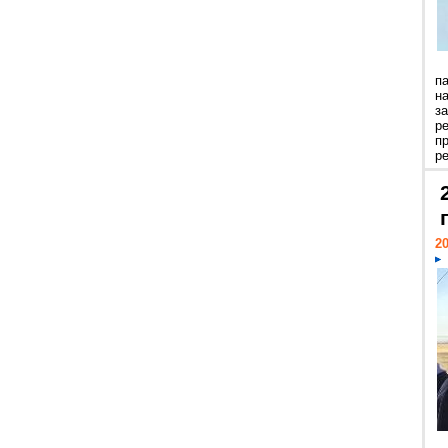
п
н
з
р
п
ре
20