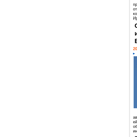
п
о
к
И
20
а
ей
о
и