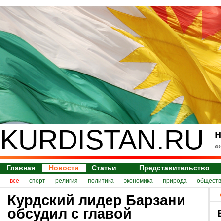
KURDISTAN.RU
н
е
Главная
Новости
Статьи
Представительство
все
спорт
религия
политика
экономика
природа
обществ
Курдский лидер Барзани
обсудил с главой