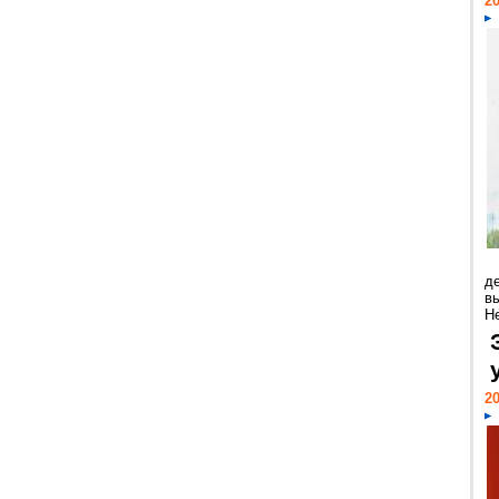
20
д
в
Н
20