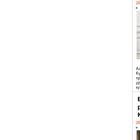
20
А
К
п
у
ку
20