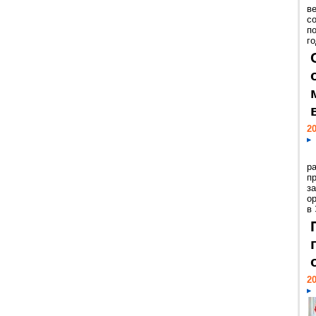
ве
с
п
го
20
р
пр
з
о
в
20