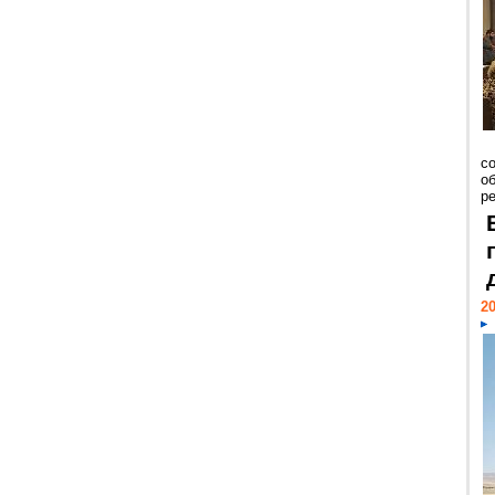
со
о
ре
20