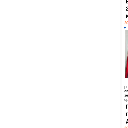
20
р
ав
з
с