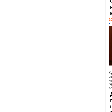
20
К
е
л
"
р