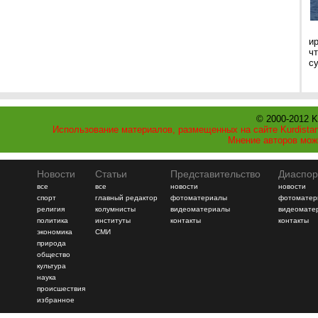
и
ч
с
© 2000-2012 K
Использование материалов, размещенных на сайте Kurdistan
Мнение авторов мож
Новости
Статьи
Представительство
Диаспор
все
все
новости
новости
спорт
главный редактор
фотоматериалы
фотоматер
религия
колумнисты
видеоматериалы
видеомате
политика
институты
контакты
контакты
экономика
СМИ
природа
общество
культура
наука
происшествия
избранное