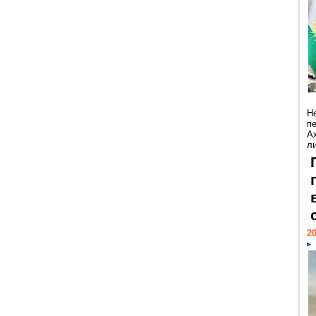
Н
п
А
ли
20