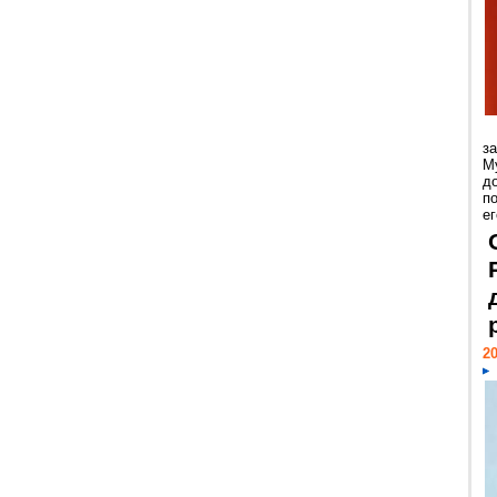
з
М
д
п
ег
20