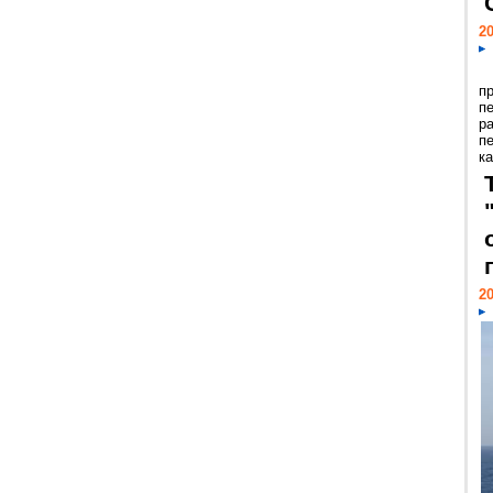
20
п
п
р
п
ка
20