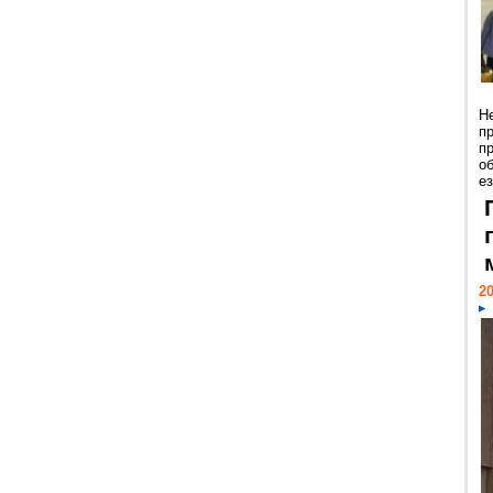
Н
п
п
о
ез
20