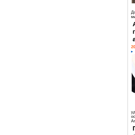
Д
м
20
у
ос
Ar