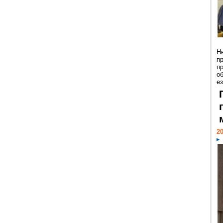
Н
п
п
о
ез
20