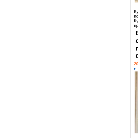
К
п
К
пр
20