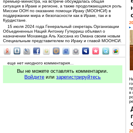
премьер-министра, на встрече обсуждалась общая
ситуация в Ираке и регионе, а также продолжающаяся роль
Миссии ООН по оказанию помощи Ираку (МООНСИ) в
поддержании мира и безопасности как в Ираке, так и в
Курдистане.
20
15 июля 2024 года Генеральный секретарь Организации
Объединенных Наций Антониу Гутерриш объявил о
назначении Мохамеда Аль Хассана из Омана своим новым
Специальным представителем по Ираку и главой МООНСИ.
еще нет ниодного комментария...
Вы не можете оставлять комментарии.
Войдите
или
зарегистрируйтесь
Н
г
п
в
р
ре
20