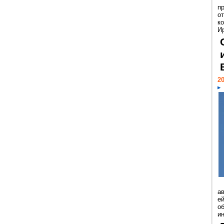
п
о
к
И
20
а
ей
о
и