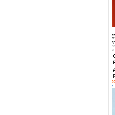
з
М
д
п
ег
20