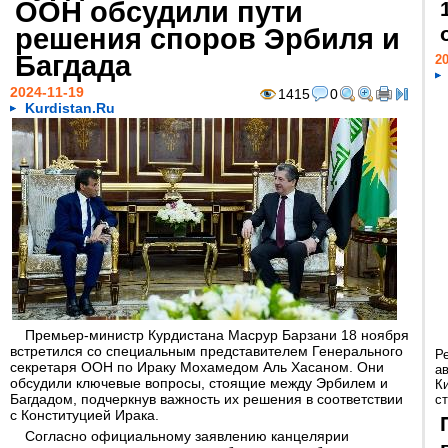
ООН обсудили пути
решения споров Эрбиля и
Багдада
20
2024-11-19
1415
0
Kurdistan.Ru
Премьер-министр Курдистана Масрур Барзани 18 ноября
встретился со специальным представителем Генерального
Р
секретаря ООН по Ираку Мохамедом Аль Хасаном. Они
а
обсудили ключевые вопросы, стоящие между Эрбилем и
К
Багдадом, подчеркнув важность их решения в соответствии
ст
с Конституцией Ирака.
Согласно официальному заявлению канцелярии