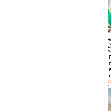
Н
п
А
ли
20