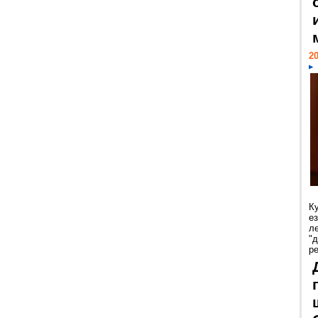
20
К
е
л
"
р