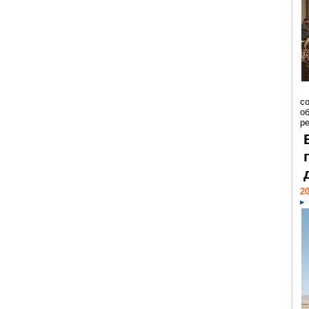
со
о
ре
20