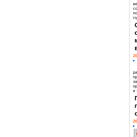
ве
с
п
го
20
р
пр
з
о
в
20