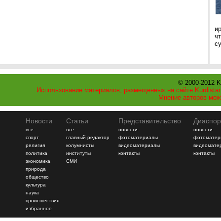
и
ч
с
© 2000-2012 K
Использование материалов, размещенных на сайте Kurdistan
Мнение авторов мож
Новости
Статьи
Представительство
Диаспор
все
все
новости
новости
спорт
главный редактор
фотоматериалы
фотоматер
религия
колумнисты
видеоматериалы
видеомате
политика
институты
контакты
контакты
экономика
СМИ
природа
общество
культура
наука
происшествия
избранное