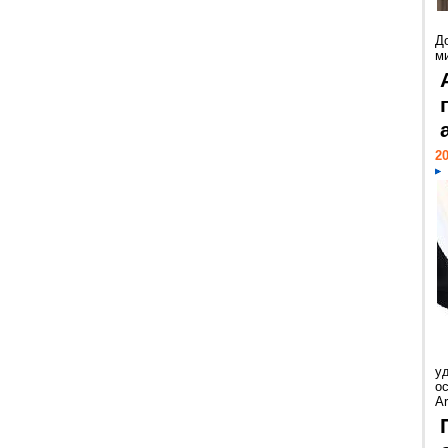
Д
м
20
у
ос
Ar