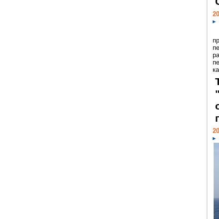
20
п
п
р
п
ка
20