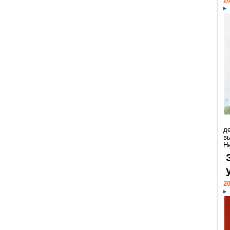
20
д
в
Н
20