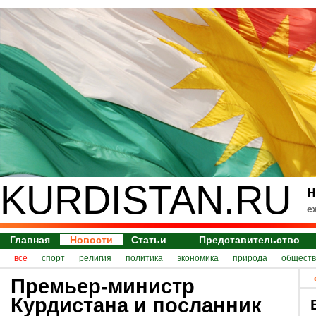
KURDISTAN.RU
н
е
Главная
Новости
Статьи
Представительство
все
спорт
религия
политика
экономика
природа
обществ
Премьер-министр
Курдистана и посланник