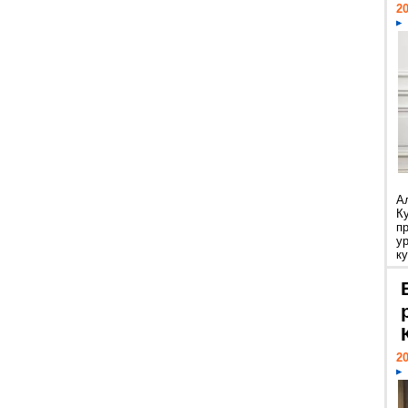
20
А
К
п
у
ку
20