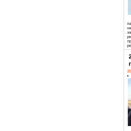
п
н
з
р
п
ре
20