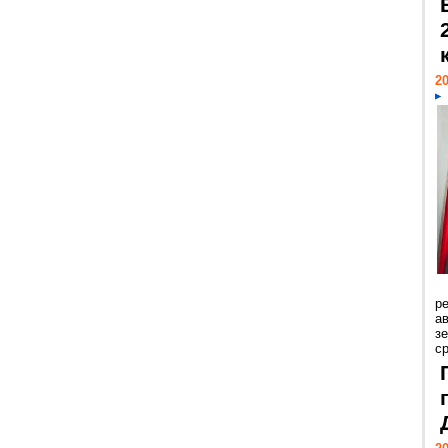
20
р
ав
з
с