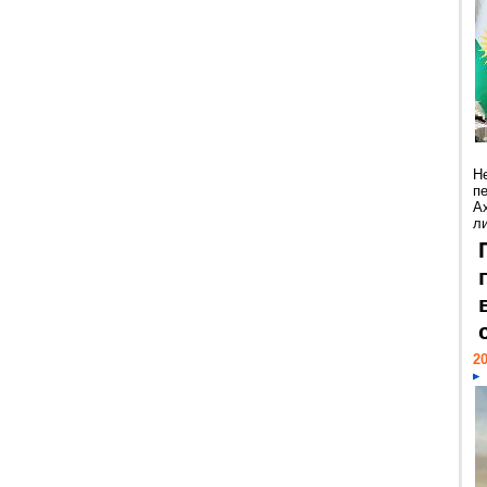
Н
п
А
ли
20