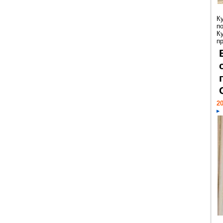
К
п
К
пр
20