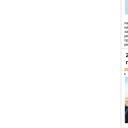
п
н
з
р
п
ре
20