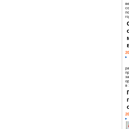
ве
с
п
го
20
р
пр
з
о
в
20