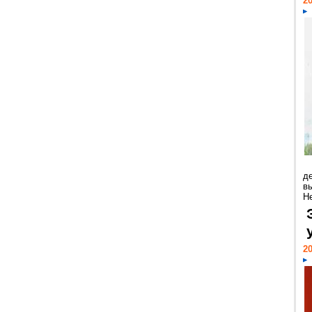
20
д
в
Н
20