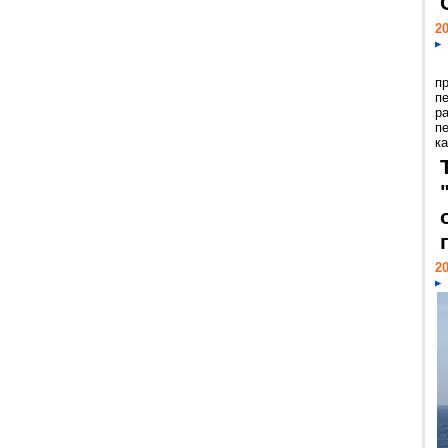
20
п
п
р
п
ка
20