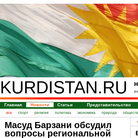
KURDISTAN.RU
н
е
Главная
Новости
Статьи
Представительство
все
спорт
религия
политика
экономика
природа
обществ
Масуд Барзани обсудил
вопросы региональной