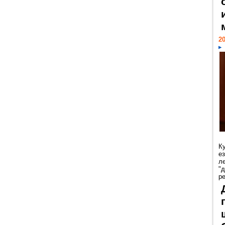
20
К
е
л
"
р