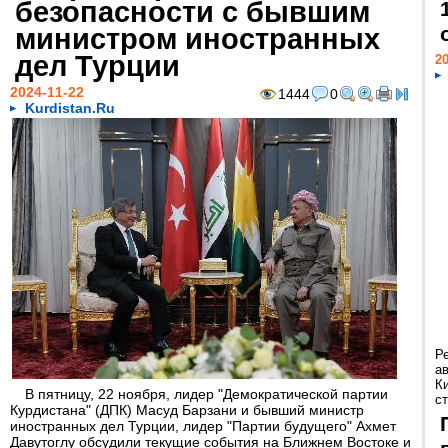
безопасности с бывшим
министром иностранных
дел Турции
20
2024-11-22
1444
0
Kurdistan.Ru
Р
а
К
В пятницу, 22 ноября, лидер "Демократической партии
ст
Курдистана" (ДПК) Масуд Барзани и бывший министр
иностранных дел Турции, лидер "Партии будущего" Ахмет
Давутоглу обсудили текущие события на Ближнем Востоке и