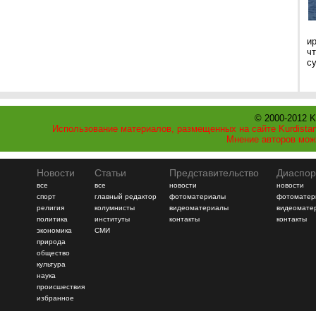
и
ч
с
© 2000-2012 K
Использование материалов, размещенных на сайте Kurdistan
Мнение авторов мож
Новости
Статьи
Представительство
Диаспор
все
все
новости
новости
спорт
главный редактор
фотоматериалы
фотоматер
религия
колумнисты
видеоматериалы
видеомате
политика
институты
контакты
контакты
экономика
СМИ
природа
общество
культура
наука
происшествия
избранное