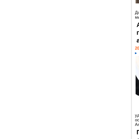
Д
м
20
у
ос
Ar