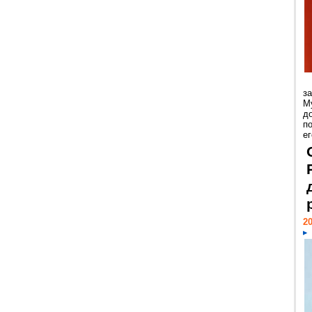
з
М
д
п
ег
20