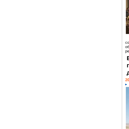
со
о
ре
20