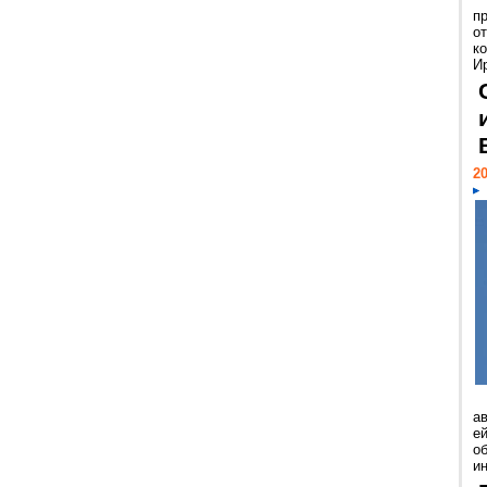
п
о
к
И
20
а
ей
о
и