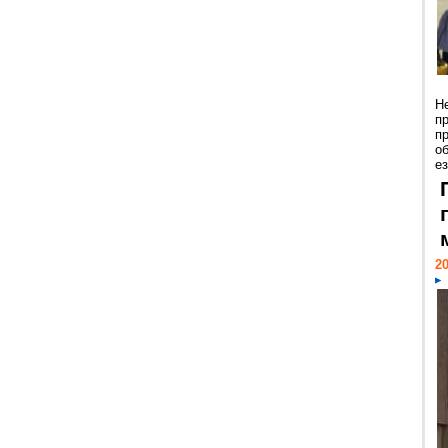
Н
п
п
о
ез
20