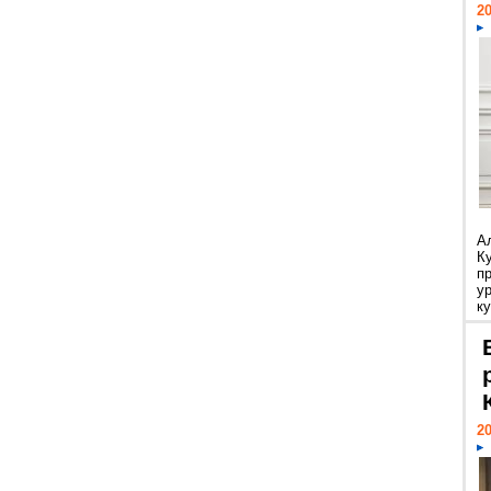
20
А
К
п
у
ку
20