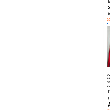
20
р
ав
з
с